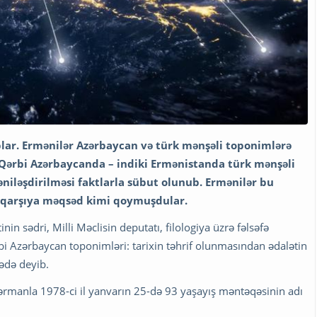
blar. Ermənilər Azərbaycan və türk mənşəli toponimlərə
Qərbi Azərbaycanda – indiki Ermənistanda türk mənşəli
əniləşdirilməsi faktlarla sübut olunub. Ermənilər bu
yi qarşıya məqsəd kimi qoymuşdular.
in sədri, Milli Məclisin deputatı, filologiya üzrə fəlsəfə
bi Azərbaycan toponimləri: tarixin təhrif olunmasından ədalətin
ədə deyib.
 fərmanla 1978-ci il yanvarın 25-də 93 yaşayış məntəqəsinin adı