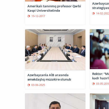
Azərbaycan
Amerikalı tanınmış professor Qərbi
strategiyas
Kaspi Universitetində
14-02-202
19-12-2017
Rektor: “Mü
Azərbaycanla AİB arasında
kadr hazırl
əməkdaşlıq müzakirə olunub
03-05-201
03-06-2025