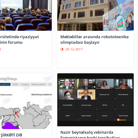
sitetində riyaziyyat
Məktəblilər arasında robototexnika
inin forumu
olimpiadası başlayır
8
29-12-2017
Nazir beynəlxalq vebinarda
 ŞİRKƏTİ DƏ
Ermənistanın hərbi təxribatları