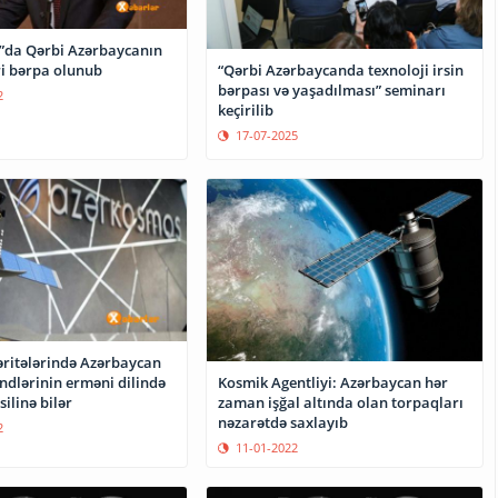
da Qərbi Azərbaycanın
i bərpa olunub
“Qərbi Azərbaycanda texnoloji irsin
bərpası və yaşadılması” seminarı
2
keçirilib
17-07-2025
əritələrində Azərbaycan
ndlərinin erməni dilində
Kosmik Agentliyi: Azərbaycan hər
silinə bilər
zaman işğal altında olan torpaqları
nəzarətdə saxlayıb
2
11-01-2022