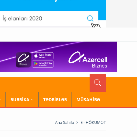
RUBRİKA
TƏDBİRLƏR
MÜSAHİBƏ
Ana Səhifə
E - HÖKUMƏT