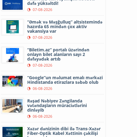
dəfə yüksəltdi!
07-08-2026
“Əmək və Məşğulluq” altsistemində
hazırda 65 mindən çox aktiv
vakansiya var
07-08-2026
“Biletim.az” portalı üzərindən
onlayn bilet alanların sayı 2
dəfəyədək artıb
07-08-2026
“Google”un məlumat emalı mərkəzi
Hindistanda etirazlara səbəb olub
06-08-2026
Rəşad Nəbiyev Zəngilanda
vətəndaşların müraciətlərini
dinləyib
06-08-2026
Xəzər dənizinin dibi ilə Trans-Xəzər
Fiber-Optik Kabel Xəttinin çəkilişi