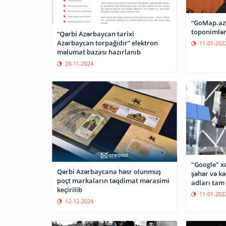
“GoMap.az”
toponimlər
“Qərbi Azərbaycan tarixi
Azərbaycan torpağıdır” elektron
11-01-202
məlumat bazası hazırlanıb
28-11-2024
"Google" x
Qərbi Azərbaycana həsr olunmuş
şəhər və kə
poçt markaların təqdimat mərasimi
adları tam 
keçirilib
11-01-202
12-12-2024