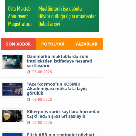
SON XƏBƏR
POPULYAR
YAZARLAR
Danimarka məktəblərdə süni
intellektdən istifadəyə nəzarəti
sərtləşdirir
08-08-2026
“Azərkosmos”un KOSMİK
Akademiyası mükafata layiq
görülüb
08-08-2026
Kiberpolis xarici saytlara hücumlar
təşkil edən şəxsləri saxlayıb
07-08-2026
Fitch ABB-nin reytinqini növbəti