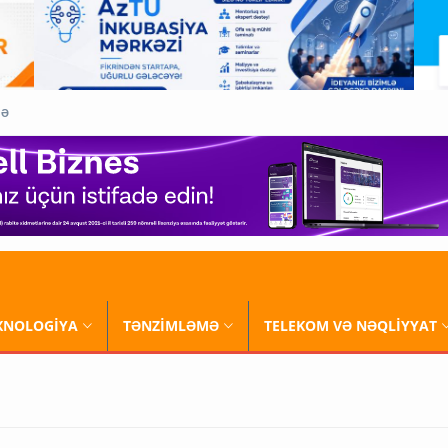
QƏ
XNOLOGİYA
TƏNZİMLƏMƏ
TELEKOM VƏ NƏQLİYYAT