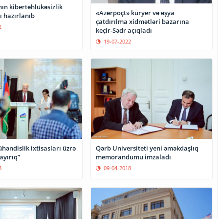
ın kibertəhlükəsizlik
«Azərpoçt» kuryer və əşya
ı hazırlanıb
çatdırılma xidmətləri bazarına
2
keçir-Sədr açıqladı
19-07-2022
həndislik ixtisasları üzrə
Qərb Universiteti yeni əməkdaşlıq
ayırıq”
memorandumu imzaladı
8
09-04-2018