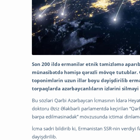
Son 200 ildə ermənilər etnik təmizləmə aparı
münasibətdə həmişə qərəzli mövqe tutublar. 
toponimlərin uzun illər boyu dəyişdirilib erm
torpaqlarda azərbaycanlıların izlərini silmə
Bu sözləri Qərbi Azərbaycan İcmasının İdarə Heyətin
doktoru Əziz Ələkbərli parlamentdə keçirilən “Qər
bərpa edilməsinədək” mövzusunda ictimai dinləm
İcma sədri bildirib ki, Ermənistan SSR-nin verdiyi
dəyişdirilib.