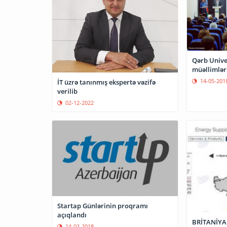
Qərb Univer
müəllimlər
14-05-201
İT üzrə tanınmış ekspertə vəzifə
verilib
02-12-2022
Startap Günlərinin proqramı
açıqlandı
BRİTANİYA
14-02-2018