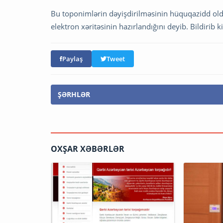
Bu toponimlərin dəyişdirilməsinin hüquqazidd old
elektron xəritəsinin hazırlandığını deyib. Bildirib 
Paylaş
Tweet
ŞƏRHLƏR
OXŞAR XƏBƏRLƏR