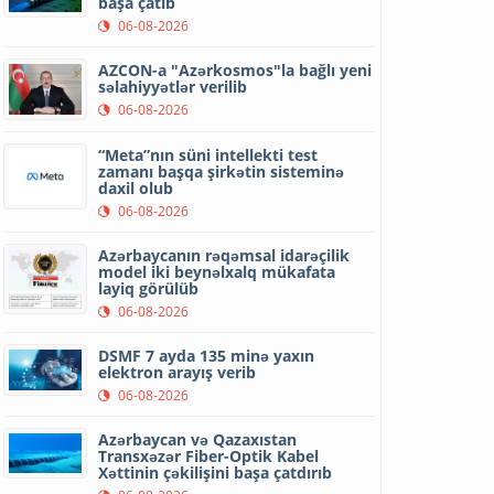
başa çatıb
06-08-2026
AZCON-a "Azərkosmos"la bağlı yeni
səlahiyyətlər verilib
06-08-2026
“Meta”nın süni intellekti test
zamanı başqa şirkətin sisteminə
daxil olub
06-08-2026
Azərbaycanın rəqəmsal idarəçilik
model iki beynəlxalq mükafata
layiq görülüb
06-08-2026
DSMF 7 ayda 135 minə yaxın
elektron arayış verib
06-08-2026
Azərbaycan və Qazaxıstan
Transxəzər Fiber-Optik Kabel
Xəttinin çəkilişini başa çatdırıb