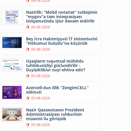
06-08-2026
Nazirlik: “Mobil notariat” tətbiqinin
“mygov”a tam inteqrasiyası
istiqamətində işlər davam etdirilir
06-08-2026
Beş İcra Hakimiyyəti İT sistemlərini
“Hökumət buludu”na köçürüb
06-08-2026
Uşaqların rəqəmsal mühitdə
təhlükəsizliyi gücləndirilir -
Dəyişikliklər nəyi ehtiva edir?
05-08-2026
Azercell-dən illik “ZengimCELL”
xidməti
05-08-2026
Nazir Qazaxıstanın Prezident
Administrasiyası rəhbərinin
müavini ilə görüşüb
05-08-2026