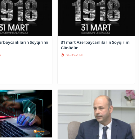
ərbaycanlıların Soyqırımı
31 mart Azərbaycanlıların Soyqırımı
Günüdür
5
31-03-2026