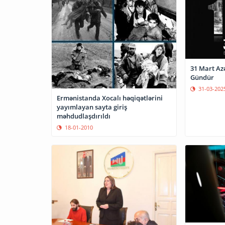
31 Mart Az
Gündür
31-03-202
Ermənistanda Xocalı həqiqətlərini
yayımlayan sayta giriş
məhdudlaşdırıldı
18-01-2010