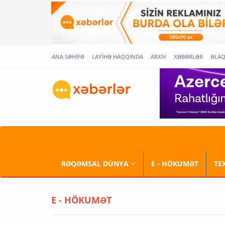
ANA SƏHİFƏ
LAYİHƏ HAQQINDA
ARXİV
XƏBƏRLƏR
ƏLA
RƏQƏMSAL DÜNYA
E - HÖKUMƏT
TE
E - HÖKUMƏT