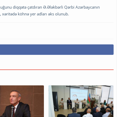
uğunu diqqətə çatdıran Ə.Ələkbərli Qərbi Azərbaycanın
ki, xəritədə köhnə yer adları əks olunub.