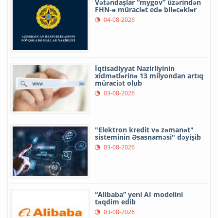
Vətəndaşlar “mygov” üzərindən
FHN-ə müraciət edə biləcəklər
04-08-2026
İqtisadiyyat Nazirliyinin
xidmətlərinə 13 milyondan artıq
müraciət olub
03-08-2026
"Elektron kredit və zəmanət"
sisteminin Əsasnaməsi" dəyişib
03-08-2026
“Alibaba” yeni AI modelini
təqdim edib
03-08-2026