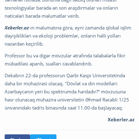
texnologiyalar barədə ən son araşdırmalar və onların
nəticələri barədə məlumatlar verib.
Xeberler.az
-ın məlumatına görə, eyni zamanda qlobal iqlim
dəyişiklikləri və ekoloji problemlər, onların həlli yolları
nəzərdən keçirilib.
Professor bu və digər mövzular ətrafında tələbələrlə fikir
mübadiləsi aparıb, sualları cavablandırıb.
Dekabrın 22-də professorun Qərbi Kaspi Universitetində
daha bir mühazirəsi olacaq. "Dövlət və din modelləri:
Azərbaycanın yeri bu spektrumda hardadır?” mövzusuna
həsr olunacaq mühazirə universitetin Əhməd Rəcəbli 1/25
ünvanındakı tədris binasında saat 11.00-da başlayacaq.
Xeberler.az