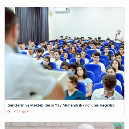
Gənclərin və Məktəblilərin Yay Mühəndislik Forumu keçirilib
14-07-2018