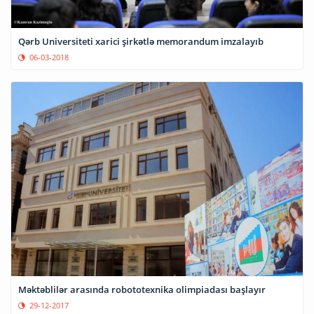
Qərb Universiteti xarici şirkətlə memorandum imzalayıb
06-03-2018
Məktəblilər arasında robototexnika olimpiadası başlayır
29-12-2017