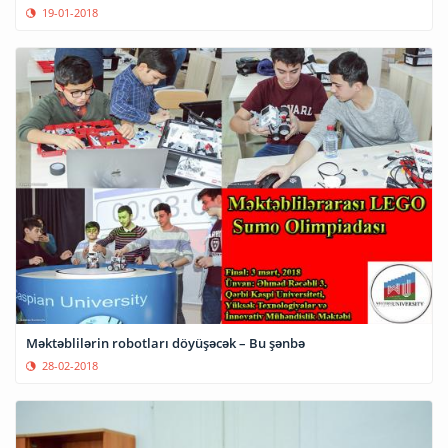
19-01-2018
Məktəblilərin robotları döyüşəcək – Bu şənbə
28-02-2018