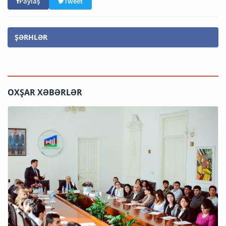
Paylaş
Tweet
ŞƏRHLƏR
OXŞAR XƏBƏRLƏR