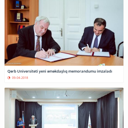
Qərb Universiteti yeni əməkdaşlıq memorandumu imzaladı
09-04-2018