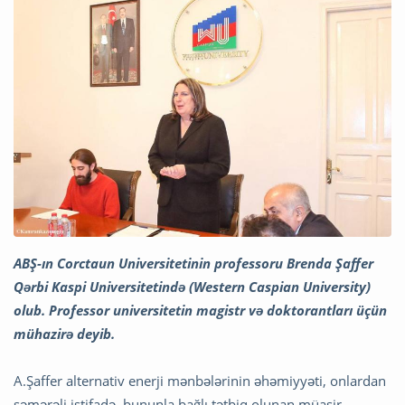
ABŞ-ın Corctaun Universitetinin professoru Brenda Şaffer
Qərbi Kaspi Universitetində (Western Caspian University)
olub. Professor universitetin magistr və doktorantları üçün
mühazirə deyib.
A.Şaffer alternativ enerji mənbələrinin əhəmiyyəti, onlardan
səmərəli istifadə, bununla bağlı tətbiq olunan müasir