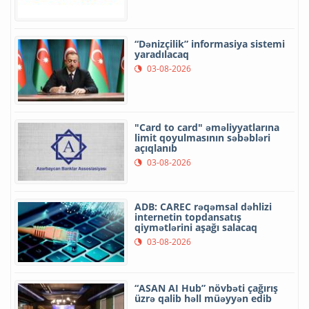
“Dənizçilik” informasiya sistemi
yaradılacaq
03-08-2026
"Card to card" əməliyyatlarına
limit qoyulmasının səbəbləri
açıqlanıb
03-08-2026
ADB: CAREC rəqəmsal dəhlizi
internetin topdansatış
qiymətlərini aşağı salacaq
03-08-2026
“ASAN AI Hub” növbəti çağırış
üzrə qalib həll müəyyən edib