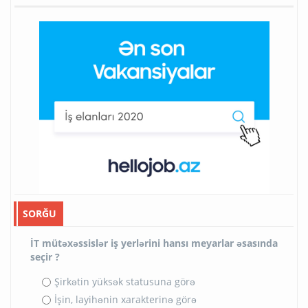
SORĞU
İT mütəxəssislər iş yerlərini hansı meyarlar əsasında
seçir ?
Şirkətin yüksək statusuna görə
İşin, layihənin xarakterinə görə