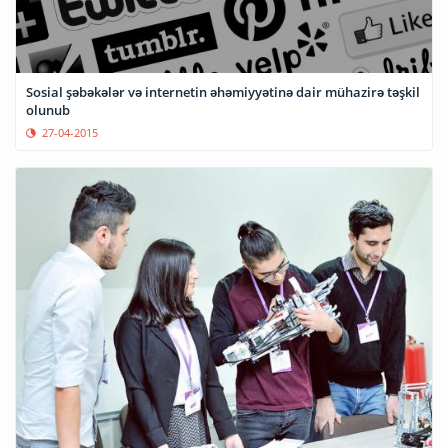
Sosial şəbəkələr və internetin əhəmiyyətinə dair mühazirə təşkil
olunub
27-04-2015