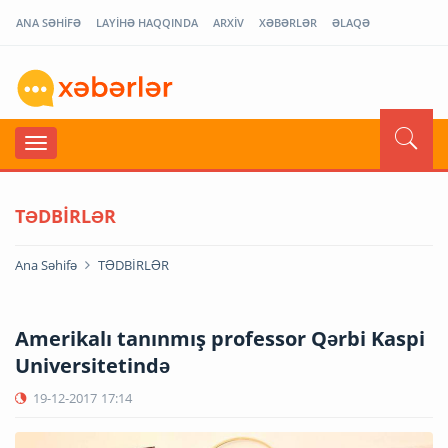
ANA SƏHİFƏ
LAYİHƏ HAQQINDA
ARXİV
XƏBƏRLƏR
ƏLAQƏ
TƏDBİRLƏR
Ana Səhifə
TƏDBİRLƏR
Amerikalı tanınmış professor Qərbi Kaspi
Universitetində
19-12-2017
17:14