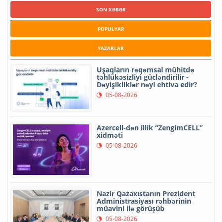
SON XƏBƏR
POPULYAR
YAZARLAR
Uşaqların rəqəmsal mühitdə
təhlükəsizliyi gücləndirilir -
Dəyişikliklər nəyi ehtiva edir?
05-08-2026
Azercell-dən illik “ZengimCELL”
xidməti
05-08-2026
Nazir Qazaxıstanın Prezident
Administrasiyası rəhbərinin
müavini ilə görüşüb
05-08-2026