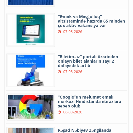
“Əmək və Məşğulluq”
altsistemində hazırda 65 mindən
çox aktiv vakansiya var
07-08-2026
“Biletim.az” portalı üzərindən
onlayn bilet alanların sayı 2
dəfəyədək artıb
07-08-2026
“Google”un məlumat emalı
mərkəzi Hindistanda etirazlara
səbəb olub
06-08-2026
Rəşad Nəbiyev Zəngilanda