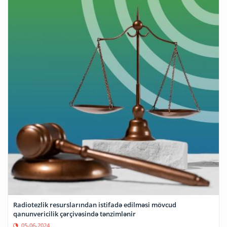
Radiotezlik resurslarından istifadə edilməsi mövcud
qanunvericilik çərçivəsində tənzimlənir
05-06-2024