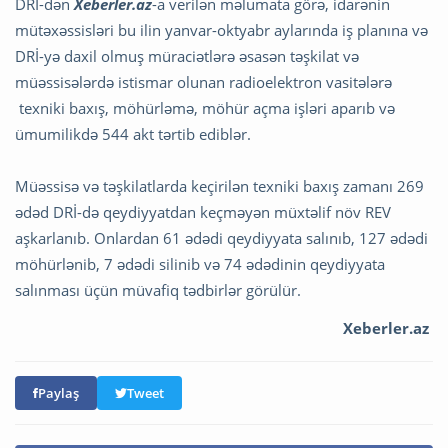
DRİ-dən
Xeberler.az
-a verilən məlumata görə, idarənin
mütəxəssisləri bu ilin yanvar-oktyabr aylarında iş planına və
DRİ-yə daxil olmuş müraciətlərə əsasən təşkilat və
müəssisələrdə istismar olunan radioelektron vasitələrə
texniki baxış, möhürləmə, möhür açma işləri aparıb və
ümumilikdə 544 akt tərtib ediblər.
Müəssisə və təşkilatlarda keçirilən texniki baxış zamanı 269
ədəd DRİ-də qeydiyyatdan keçməyən müxtəlif növ REV
aşkarlanıb. Onlardan 61 ədədi qeydiyyata salınıb, 127 ədədi
möhürlənib, 7 ədədi silinib və 74 ədədinin qeydiyyata
salınması üçün müvafiq tədbirlər görülür.
Xeberler.az
Paylaş
Tweet