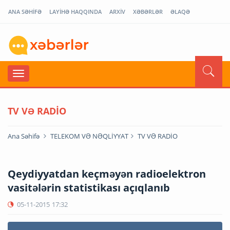
ANA SƏHİFƏ
LAYİHƏ HAQQINDA
ARXİV
XƏBƏRLƏR
ƏLAQƏ
TV VƏ RADİO
Ana Səhifə
TELEKOM VƏ NƏQLİYYAT
TV VƏ RADİO
Qeydiyyatdan keçməyən radioelektron
vasitələrin statistikası açıqlanıb
05-11-2015
17:32