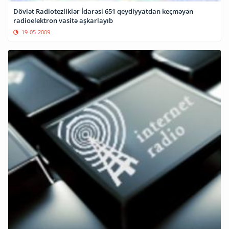
Dövlət Radiotezliklər İdarəsi 651 qeydiyyatdan keçməyən
radioelektron vasitə aşkarlayıb
19-05-2009