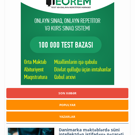
SON XƏBƏR
POPULYAR
YAZARLAR
Danimarka məktəblərdə süni
intellektdən istifadəyə nəzarəti