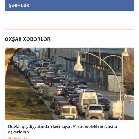
ŞƏRHLƏR
OXŞAR XƏBƏRLƏR
Dövlət qeydiyyatından keçməyən 91 radioelektron vasitə
aşkarlanıb
29-05-2015