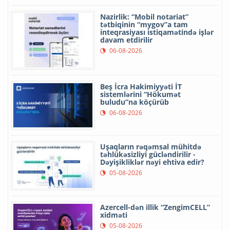
Nazirlik: “Mobil notariat”
tətbiqinin “mygov”a tam
inteqrasiyası istiqamətində işlər
davam etdirilir
06-08-2026
Beş İcra Hakimiyyəti İT
sistemlərini “Hökumət
buludu”na köçürüb
06-08-2026
Uşaqların rəqəmsal mühitdə
təhlükəsizliyi gücləndirilir -
Dəyişikliklər nəyi ehtiva edir?
05-08-2026
Azercell-dən illik “ZengimCELL”
xidməti
05-08-2026