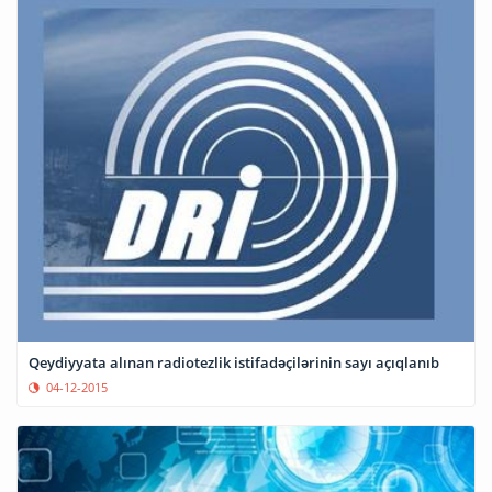
Qeydiyyata alınan radiotezlik istifadəçilərinin sayı açıqlanıb
04-12-2015