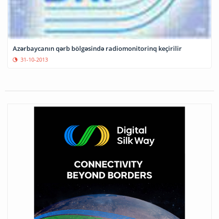
Azərbaycanın qərb bölgəsində radiomonitorinq keçirilir
31-10-2013