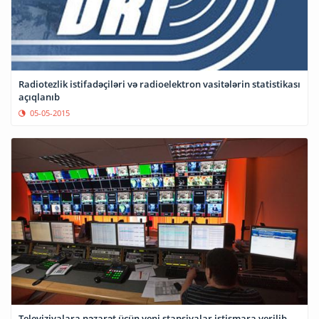
Radiotezlik istifadəçiləri və radioelektron vasitələrin statistikası
açıqlanıb
05-05-2015
Televiziyalara nəzarət üçün yeni stansiyalar istismara verilib