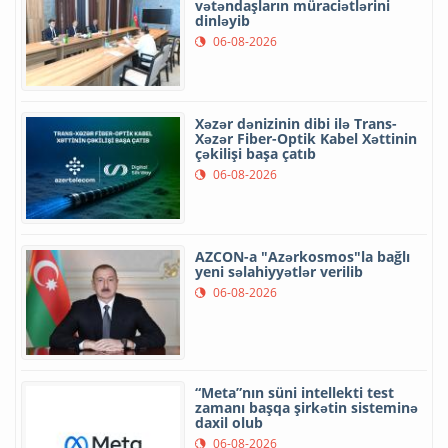
vətəndaşların müraciətlərini
dinləyib
06-08-2026
Xəzər dənizinin dibi ilə Trans-
Xəzər Fiber-Optik Kabel Xəttinin
çəkilişi başa çatıb
06-08-2026
AZCON-a "Azərkosmos"la bağlı
yeni səlahiyyətlər verilib
06-08-2026
“Meta”nın süni intellekti test
zamanı başqa şirkətin sisteminə
daxil olub
06-08-2026