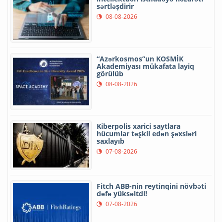
sərtləşdirir
08-08-2026
“Azərkosmos”un KOSMİK
Akademiyası mükafata layiq
görülüb
08-08-2026
Kiberpolis xarici saytlara
hücumlar təşkil edən şəxsləri
saxlayıb
07-08-2026
Fitch ABB-nin reytinqini növbəti
dəfə yüksəltdi!
07-08-2026