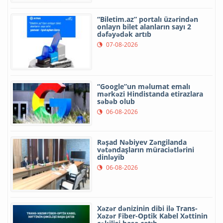
“Biletim.az” portalı üzərindən
onlayn bilet alanların sayı 2
dəfəyədək artıb
07-08-2026
“Google”un məlumat emalı
mərkəzi Hindistanda etirazlara
səbəb olub
06-08-2026
Rəşad Nəbiyev Zəngilanda
vətəndaşların müraciətlərini
dinləyib
06-08-2026
Xəzər dənizinin dibi ilə Trans-
Xəzər Fiber-Optik Kabel Xəttinin