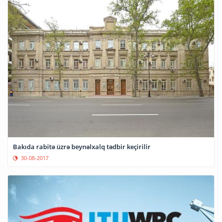
Bakıda rabitə üzrə beynəlxalq tədbir keçirilir
30-08-2017