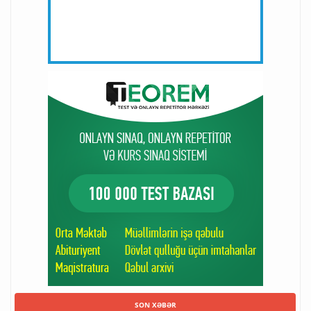
SON XƏBƏR