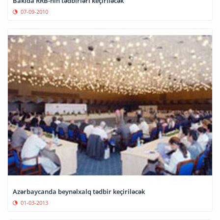
Bakıda RRB-nin tədbirləri keçiriləcək
07-09-2010
Azərbaycanda beynəlxalq tədbir keçiriləcək
01-03-2013