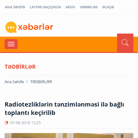
ANA SƏHİFƏ
LAYİHƏ HAQQINDA
ARXİV
XƏBƏRLƏR
ƏLAQƏ
TƏDBİRLƏR
Ana Səhifə
TƏDBİRLƏR
Radiotezliklərin tənzimlənməsi ilə bağlı
toplantı keçirilib
07-06-2018
13:25