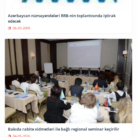
Azərbaycan nümayəndələri RRB-nin toplantısında iştirak
edəcək
06-03-2009
Bakıda rabitə xidmətləri ilə bağlı regional seminar keçirilir
04-05-2016