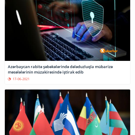
Azərbaycan rabitə şəbəkələrində dələduzluqla mübarizə
məsələlərinin müzakirəsində iştirak edib
17-06-2021