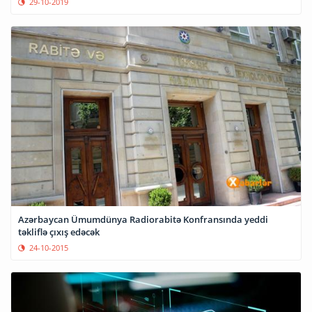
29-10-2019
Azərbaycan Ümumdünya Radiorabitə Konfransında yeddi
təkliflə çıxış edəcək
24-10-2015