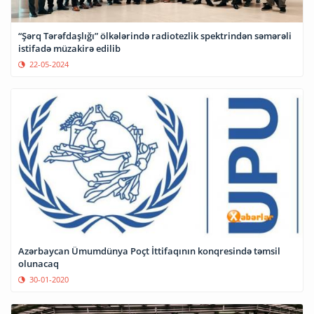
“Şərq Tərəfdaşlığı” ölkələrində radiotezlik spektrindən səmərəli
istifadə müzakirə edilib
22-05-2024
Azərbaycan Ümumdünya Poçt İttifaqının konqresində təmsil
olunacaq
30-01-2020