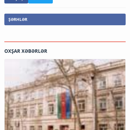
ŞƏRHLƏR
OXŞAR XƏBƏRLƏR