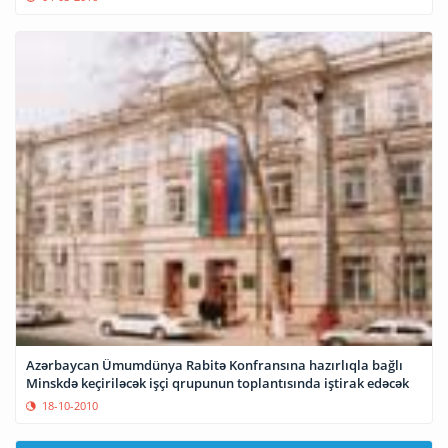
Azərbaycan Ümumdünya Rabitə Konfransına hazırlıqla bağlı
Minskdə keçiriləcək işçi qrupunun toplantısında iştirak edəcək
18-10-2010