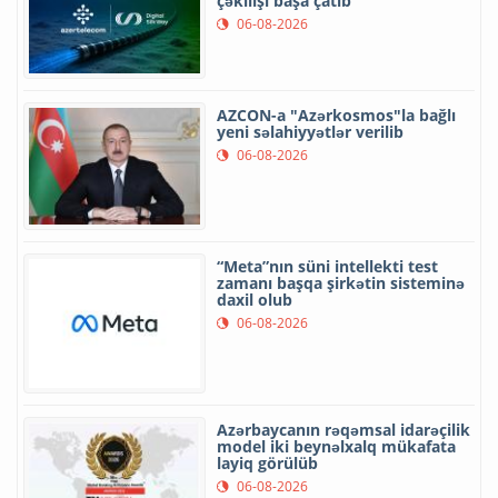
çəkilişi başa çatıb
06-08-2026
AZCON-a "Azərkosmos"la bağlı
yeni səlahiyyətlər verilib
06-08-2026
“Meta”nın süni intellekti test
zamanı başqa şirkətin sisteminə
daxil olub
06-08-2026
Azərbaycanın rəqəmsal idarəçilik
model iki beynəlxalq mükafata
layiq görülüb
06-08-2026