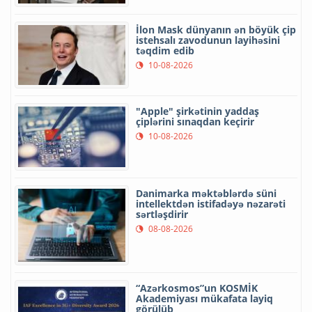
İlon Mask dünyanın ən böyük çip
istehsalı zavodunun layihəsini
təqdim edib
10-08-2026
"Apple" şirkətinin yaddaş
çiplərini sınaqdan keçirir
10-08-2026
Danimarka məktəblərdə süni
intellektdən istifadəyə nəzarəti
sərtləşdirir
08-08-2026
“Azərkosmos”un KOSMİK
Akademiyası mükafata layiq
görülüb