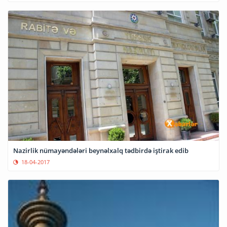
Nazirlik nümayəndələri beynəlxalq tədbirdə iştirak edib
18-04-2017