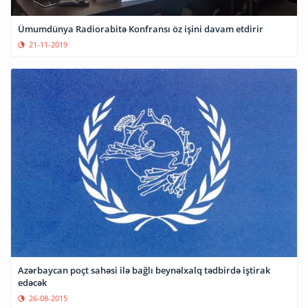
Ümumdünya Radiorabitə Konfransı öz işini davam etdirir
21-11-2019
Azərbaycan poçt sahəsi ilə bağlı beynəlxalq tədbirdə iştirak
edəcək
26-08-2015