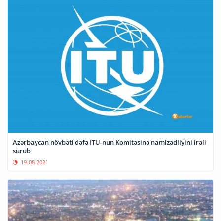
Azərbaycan növbəti dəfə ITU-nun Komitəsinə namizədliyini irəli
sürüb
19-08-2021