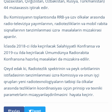
Qazaxıstan, Qırğızıstan, Özbəkistan, Rusiya, Türkmənistan)
44 mütəxəssis iştirak edir.
Bu Komissiyanın toplantısında RRB-yə üzv ölkələr arasında
radio-televiziya yayımlarının, radiotezliklərin və mobil rabitə
siqnallarının tənzimlənməsi üzrə məsələlərin müzakirəsi
aparılır.
İclasda 2018-ci ildə keçiriləcək Səlahiyyətli Konfransa və
2019-cu ildə keçiriləcək Ümumdünya Radiorabitə
Konfransına hazırlıq məsələləri də müzakirə edilir.
Qeyd edək ki, Radiotezlik spektrinin və peyk orbitlərinin
istifadəsinin tənzimlənməsi üzrə Komissiya və onun işçi
qrupları yeni radiotexnologiyaların tətbiqi ilə ölkələr
arasında tezliklərin koordinasiyası üçün prinsip və texniki
parametrlərin müəyyənləşdirilməsini həyata keçirir.
Paylaş
Tweet