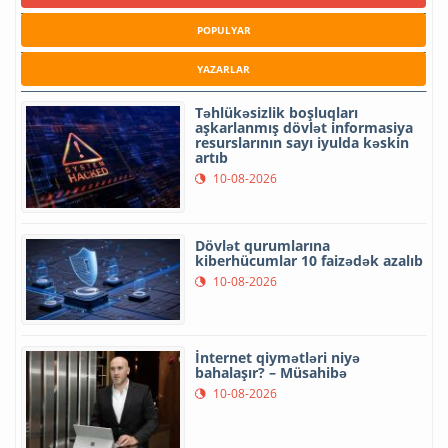
POPULYAR
YAZARLAR
Təhlükəsizlik boşluqları
aşkarlanmış dövlət informasiya
resurslarının sayı iyulda kəskin
artıb
10-08-2026
Dövlət qurumlarına
kiberhücumlar 10 faizədək azalıb
10-08-2026
İnternet qiymətləri niyə
bahalaşır? – Müsahibə
10-08-2026