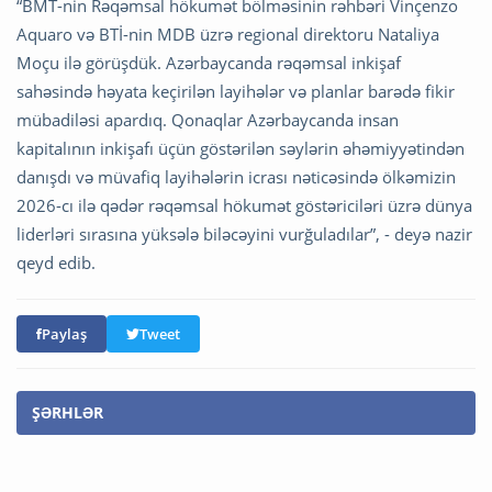
“BMT-nin Rəqəmsal hökumət bölməsinin rəhbəri Vinçenzo
Aquaro və BTİ-nin MDB üzrə regional direktoru Nataliya
Moçu ilə görüşdük. Azərbaycanda rəqəmsal inkişaf
sahəsində həyata keçirilən layihələr və planlar barədə fikir
mübadiləsi apardıq. Qonaqlar Azərbaycanda insan
kapitalının inkişafı üçün göstərilən səylərin əhəmiyyətindən
danışdı və müvafiq layihələrin icrası nəticəsində ölkəmizin
2026-cı ilə qədər rəqəmsal hökumət göstəriciləri üzrə dünya
liderləri sırasına yüksələ biləcəyini vurğuladılar”, - deyə nazir
qeyd edib.
Paylaş
Tweet
ŞƏRHLƏR