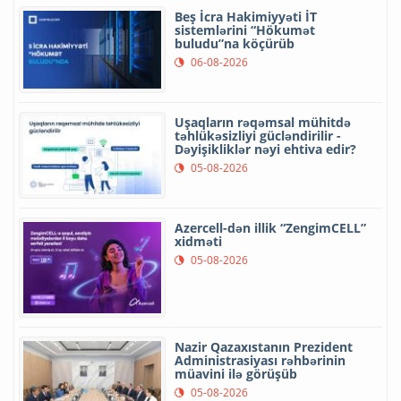
Beş İcra Hakimiyyəti İT
sistemlərini “Hökumət
buludu”na köçürüb
06-08-2026
Uşaqların rəqəmsal mühitdə
təhlükəsizliyi gücləndirilir -
Dəyişikliklər nəyi ehtiva edir?
05-08-2026
Azercell-dən illik “ZengimCELL”
xidməti
05-08-2026
Nazir Qazaxıstanın Prezident
Administrasiyası rəhbərinin
müavini ilə görüşüb
05-08-2026