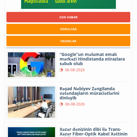
SON XƏBƏR
POPULYAR
YAZARLAR
“Google”un məlumat emalı
mərkəzi Hindistanda etirazlara
səbəb olub
06-08-2026
Rəşad Nəbiyev Zəngilanda
vətəndaşların müraciətlərini
dinləyib
06-08-2026
Xəzər dənizinin dibi ilə Trans-
Xəzər Fiber-Optik Kabel Xəttinin