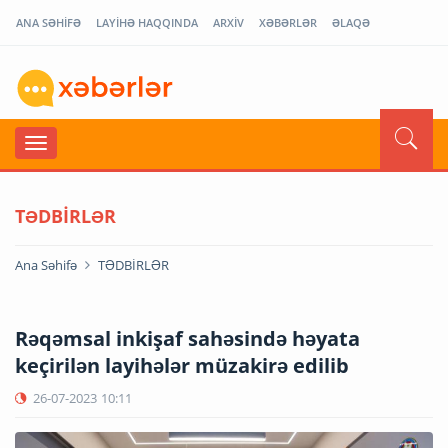
ANA SƏHİFƏ
LAYİHƏ HAQQINDA
ARXİV
XƏBƏRLƏR
ƏLAQƏ
TƏDBİRLƏR
Ana Səhifə
TƏDBİRLƏR
Rəqəmsal inkişaf sahəsində həyata
keçirilən layihələr müzakirə edilib
26-07-2023
10:11