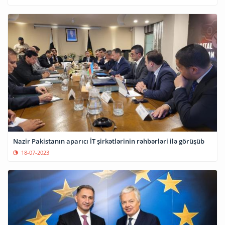
Nazir Pakistanın aparıcı İT şirkətlərinin rəhbərləri ilə görüşüb
18-07-2023