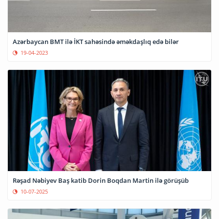
Azərbaycan BMT ilə İKT sahəsində əməkdaşlıq edə bilər
19-04-2023
Rəşad Nəbiyev Baş katib Dorin Boqdan Martin ilə görüşüb
10-07-2025