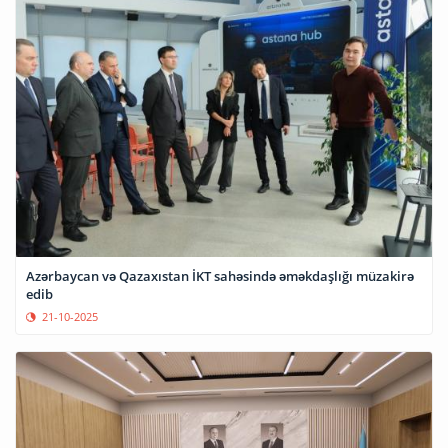
Azərbaycan və Qazaxıstan İKT sahəsində əməkdaşlığı müzakirə
edib
21-10-2025