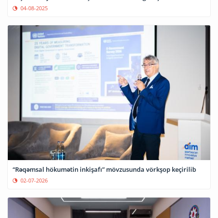
04-08-2025
“Rəqəmsal hökumətin inkişafı” mövzusunda vörkşop keçirilib
02-07-2026