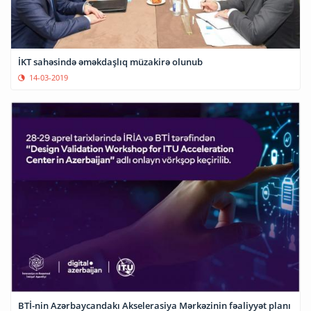
İKT sahəsində əməkdaşlıq müzakirə olunub
14-03-2019
BTİ-nin Azərbaycandakı Akselerasiya Mərkəzinin fəaliyyət planı