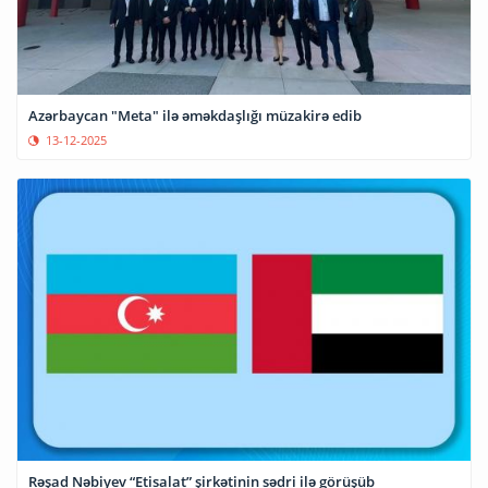
Azərbaycan "Meta" ilə əməkdaşlığı müzakirə edib
13-12-2025
Rəşad Nəbiyev “Etisalat” şirkətinin sədri ilə görüşüb