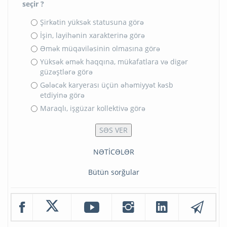
seçir ?
Şirkətin yüksək statusuna görə
İşin, layihənin xarakterinə görə
Əmək müqaviləsinin olmasına görə
Yüksək əmək haqqına, mükafatlara və digər
güzəştlərə görə
Gələcək karyerası üçün əhəmiyyət kəsb
etdiyinə görə
Maraqlı, işgüzar kollektivə görə
NƏTİCƏLƏR
Bütün sorğular