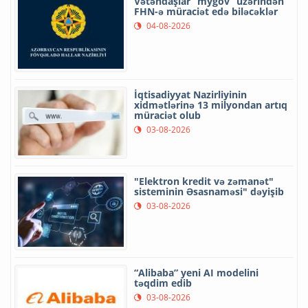
Vətəndaşlar “mygov” üzərindən
FHN-ə müraciət edə biləcəklər
04-08-2026
İqtisadiyyat Nazirliyinin
xidmətlərinə 13 milyondan artıq
müraciət olub
03-08-2026
"Elektron kredit və zəmanət"
sisteminin Əsasnaməsi" dəyişib
03-08-2026
“Alibaba” yeni AI modelini
təqdim edib
03-08-2026