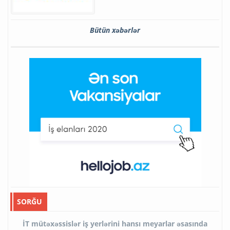
Bütün xəbərlər
SORĞU
İT mütəxəssislər iş yerlərini hansı meyarlar əsasında