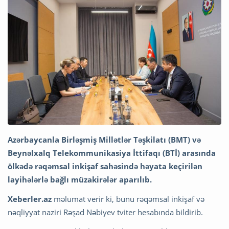
Azərbaycanla Birləşmiş Millətlər Təşkilatı (BMT) və
Beynəlxalq Telekommunikasiya İttifaqı (BTİ) arasında
ölkədə rəqəmsal inkişaf sahəsində həyata keçirilən
layihələrlə bağlı müzakirələr aparılıb.
Xeberler.az
məlumat verir ki, bunu rəqəmsal inkişaf və
nəqliyyat naziri Rəşad Nəbiyev tviter hesabında bildirib.