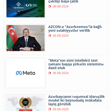
çəkilişi başa çatıb
06-08-2026
AZCON-a "Azərkosmos"la bağlı
yeni səlahiyyətlər verilib
06-08-2026
“Meta”nın süni intellekti test
zamanı başqa şirkətin sisteminə
daxil olub
06-08-2026
Azərbaycanın rəqəmsal idarəçilik
model iki beynəlxalq mükafata
layiq görülüb
06-08-2026