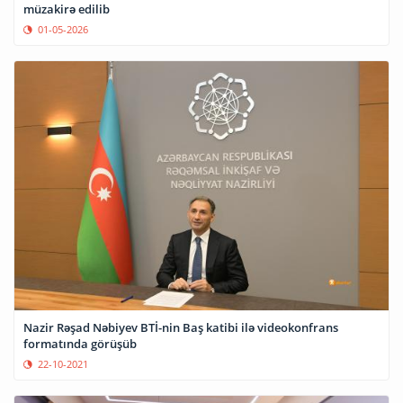
müzakirə edilib
01-05-2026
Nazir Rəşad Nəbiyev BTİ-nin Baş katibi ilə videokonfrans
formatında görüşüb
22-10-2021