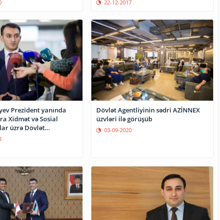
0
22-12-2017
yev Prezident yanında
Dövlət Agentliyinin sədri AZİNNEX
ra Xidmət və Sosial
üzvləri ilə görüşüb
lar üzrə Dövlət
03-09-2020
n sədri təyin edilib
8