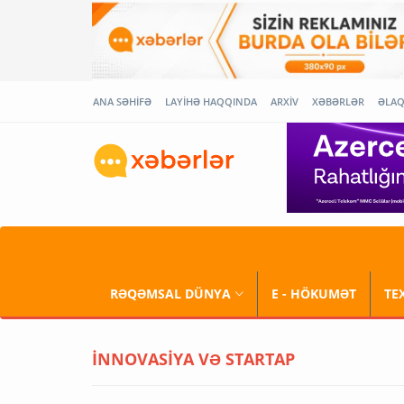
ANA SƏHİFƏ
LAYİHƏ HAQQINDA
ARXİV
XƏBƏRLƏR
ƏLA
RƏQƏMSAL DÜNYA
E - HÖKUMƏT
TE
İNNOVASİYA VƏ STARTAP