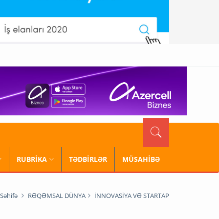
RUBRİKA
TƏDBİRLƏR
MÜSAHİBƏ
Səhifə
RƏQƏMSAL DÜNYA
İNNOVASİYA VƏ STARTAP