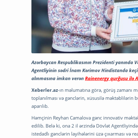
Azərbaycan Respublikasının Prezidenti yanında V
Agentliyinin sədri İnam Kərimov Hindistanda keçi
alınmasına imkan verən
Rainenergy qurğusu ilə 
Xeberler.az
-ın məlumatına görə, görüş zamanı mək
toplanılması və gənclərin, xüsusilə məktəblilərin 
aparılıb.
Həmçinin Reyhan Camalova gənc innovativ məktəbli
edilib. Belə ki, ona 2 il ərzində Dövlət Agentliyində
istedadlı gənclərin layihələrini üzə çıxarması və 