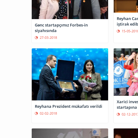
Reyhan Ca
iştirak edi
Gənc startapçımız Forbes-in
siyahısında
15-05-201
27-03-2018
Xarici inv
Reyhana Prezident mükafatı verildi
startapına 
02-02-2018
02-12-201