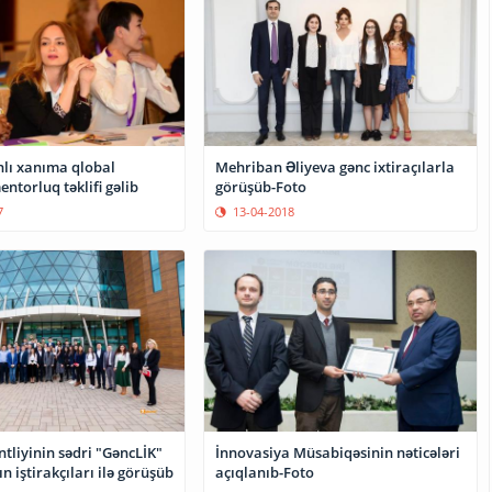
lı xanıma qlobal
Mehriban Əliyeva gənc ixtiraçılarla
ntorluq təklifi gəlib
görüşüb-Foto
7
13-04-2018
tliyinin sədri "GəncLİK"
İnnovasiya Müsabiqəsinin nəticələri
 iştirakçıları ilə görüşüb
açıqlanıb-Foto