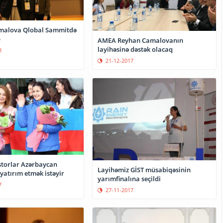
malova Qlobal Sammitdə
b
AMEA Reyhan Camalovanın
layihəsinə dəstək olacaq
8
21-12-2017
estorlar Azərbaycan
Layihəmiz GİST müsabiqəsinin
yatırım etmək istəyir
yarımfinalına seçildi
7
27-11-2017