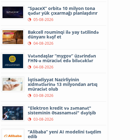
“SpaceX” orbitə 10 milyon tona
qədər yük çıxarmağı planlaşdırır
05-08-2026
Bakcell rouminqi ilə yay tətilində
dünyanı kəşf et
04-08-2026
Vətəndaşlar “mygov” üzərindən
FHN-ə müraciət edə biləcəklər
04-08-2026
İqtisadiyyat Nazirliyinin
xidmətlərinə 13 milyondan artıq
müraciət olub
03-08-2026
"Elektron kredit və zəmanət"
sisteminin Əsasnaməsi" dəyişib
03-08-2026
“Alibaba” yeni AI modelini təqdim
edib