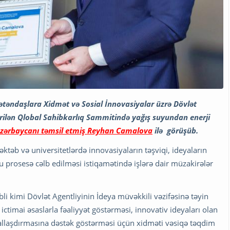
ətəndaşlara Xidmət və Sosial İnnovasiyalar üzrə Dövlət
rilən Qlobal Sahibkarlıq Sammitində yağış suyundan enerji
Azərbaycanı təmsil etmiş Reyhan Camalova
ilə görüşüb.
təb və universitetlərdə innovasiyaların təşviqi, ideyaların
bu prosesə cəlb edilməsi istiqamətində işlərə dair müzakirələr
 kimi Dövlət Agentliyinin İdeya müvəkkili vəzifəsinə təyin
 ictimai əsaslarla fəaliyyət göstərməsi, innovativ ideyaları olan
reallaşdırmasına dəstək göstərməsi üçün xidməti vəsiqə təqdim