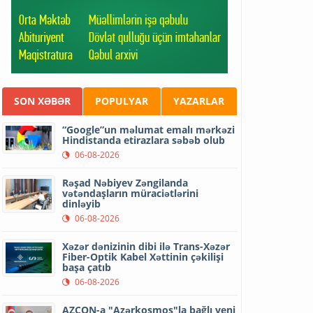
SON XƏBƏR
POPULYAR
YAZARLAR
“Google”un məlumat emalı mərkəzi
Hindistanda etirazlara səbəb olub
06-08-2026
Rəşad Nəbiyev Zəngilanda
vətəndaşların müraciətlərini
dinləyib
06-08-2026
Xəzər dənizinin dibi ilə Trans-Xəzər
Fiber-Optik Kabel Xəttinin çəkilişi
başa çatıb
06-08-2026
AZCON-a "Azərkosmos"la bağlı yeni