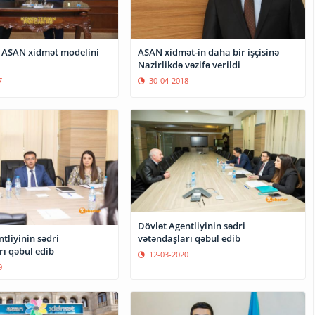
 ASAN xidmət modelini
ASAN xidmət-in daha bir işçisinə
Nazirlikdə vəzifə verildi
7
30-04-2018
Dövlət Agentliyinin sədri
vətəndaşları qəbul edib
tliyinin sədri
rı qəbul edib
12-03-2020
9