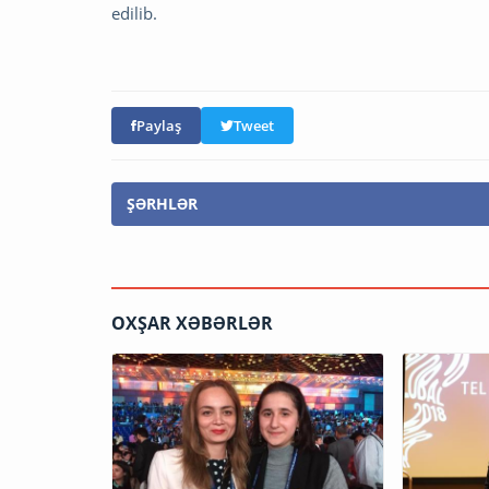
edilib.
Paylaş
Tweet
ŞƏRHLƏR
OXŞAR XƏBƏRLƏR