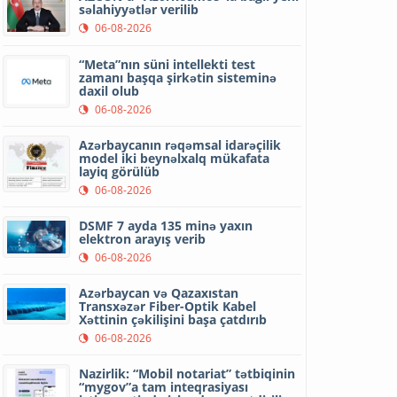
səlahiyyətlər verilib
06-08-2026
“Meta”nın süni intellekti test
zamanı başqa şirkətin sisteminə
daxil olub
06-08-2026
Azərbaycanın rəqəmsal idarəçilik
model iki beynəlxalq mükafata
layiq görülüb
06-08-2026
DSMF 7 ayda 135 minə yaxın
elektron arayış verib
06-08-2026
Azərbaycan və Qazaxıstan
Transxəzər Fiber-Optik Kabel
Xəttinin çəkilişini başa çatdırıb
06-08-2026
Nazirlik: “Mobil notariat” tətbiqinin
“mygov”a tam inteqrasiyası