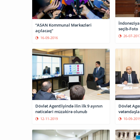
İndoneziya
“ASAN Kommunal Mərkəzləri
seçib-Foto
açılacaq”
26-07-201
16-09-2016
Dövlət Agentliyində ilin ilk 9 ayının
Dövlət Agen
nəticələri müzakirə olunub
vətəndaşla
12-11-2019
10-09-201