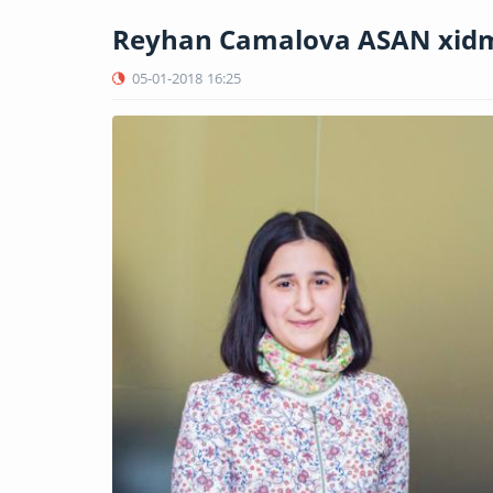
Reyhan Camalova ASAN xidmə
05-01-2018
16:25