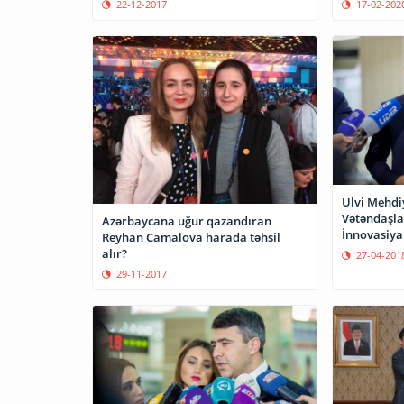
22-12-2017
17-02-202
Ülvi Mehdi
Vətəndaşla
Azərbaycana uğur qazandıran
İnnovasiya
Reyhan Camalova harada təhsil
Agentliyini
alır?
27-04-201
29-11-2017