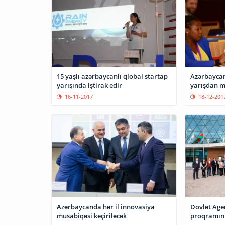
15 yaşlı azərbaycanlı qlobal startap
Azərbaycan
yarışında iştirak edir
yarışdan me
16-11-2017
18-12-201
Azərbaycanda hər il innovasiya
Dövlət Agen
müsabiqəsi keçiriləcək
proqramının