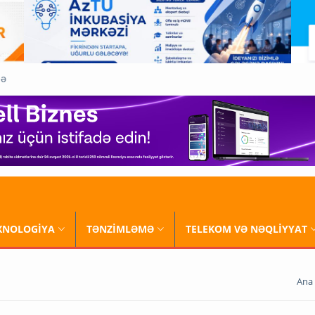
QƏ
XNOLOGİYA
TƏNZİMLƏMƏ
TELEKOM VƏ NƏQLİYYAT
Ana 