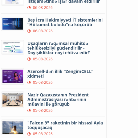
istiqamətində işlər davam etdirilir
06-08-2026
Beş İcra Hakimiyyəti İT sistemlərini
“Hökumət buludu”na köçürüb
06-08-2026
Uşaqların rəqəmsal mühitdə
təhlükəsizliyi gücləndirilir -
Dəyişikliklər nəyi ehtiva edir?
05-08-2026
Azercell-dən illik “ZengimCELL”
xidməti
05-08-2026
Nazir Qazaxıstanın Prezident
Administrasiyası rəhbərinin
müavini ilə görüşüb
05-08-2026
"Falcon 9" raketinin bir hissəsi Ayla
toqquşacaq
05-08-2026