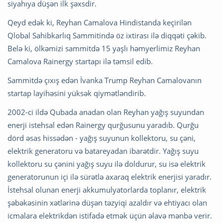
siyahıya düşən ilk şəxsdir.
Qeyd edək ki, Reyhan Camalova Hindistanda keçirilən
Qlobal Sahibkarlıq Sammitində öz ixtirası ilə diqqəti çəkib.
Belə ki, ölkəmizi sammitdə 15 yaşlı həmyerlimiz Reyhan
Camalova Rainergy startapı ilə təmsil edib.
Sammitdə çıxış edən İvanka Trump Reyhan Camalovanın
startap layihəsini yüksək qiymətləndirib.
2002-ci ildə Qubada anadan olan Reyhan yağış suyundan
enerji istehsal edən Rainergy qurğusunu yaradıb. Qurğu
dörd əsas hissədən - yağış suyunun kollektoru, su çəni,
elektrik generatoru və batareyadan ibarətdir. Yağış suyu
kollektoru su çənini yağış suyu ilə doldurur, su isə elektrik
generatorunun içi ilə sürətlə axaraq elektrik enerjisi yaradır.
İstehsal olunan enerji akkumulyatorlarda toplanır, elektrik
şəbəkəsinin xətlərinə düşən təzyiqi azaldır və ehtiyacı olan
icmalara elektrikdən istifadə etmək üçün əlavə mənbə verir.