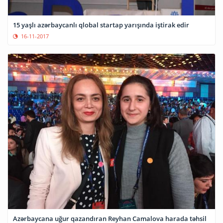
15 yaşlı azərbaycanlı qlobal startap yarışında iştirak edir
16-11-2017
Azərbaycana uğur qazandıran Reyhan Camalova harada təhsil