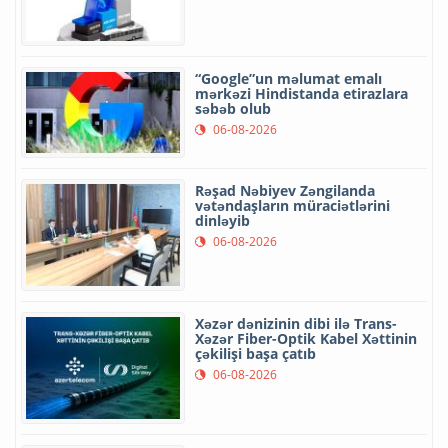
“Google”un məlumat emalı
mərkəzi Hindistanda etirazlara
səbəb olub
06-08-2026
Rəşad Nəbiyev Zəngilanda
vətəndaşların müraciətlərini
dinləyib
06-08-2026
Xəzər dənizinin dibi ilə Trans-
Xəzər Fiber-Optik Kabel Xəttinin
çəkilişi başa çatıb
06-08-2026