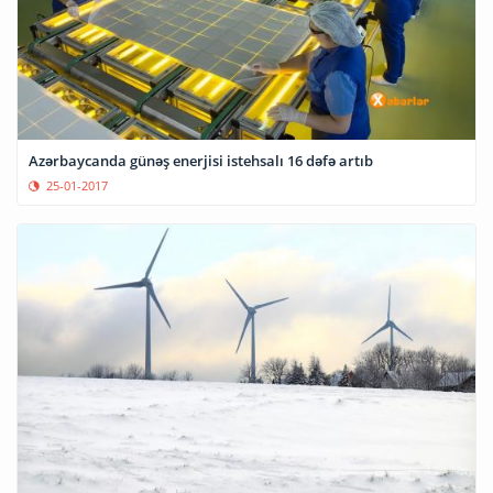
Azərbaycanda günəş enerjisi istehsalı 16 dəfə artıb
25-01-2017