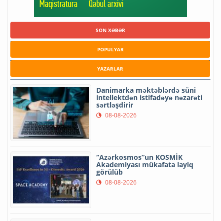
SON XƏBƏR
POPULYAR
YAZARLAR
Danimarka məktəblərdə süni
intellektdən istifadəyə nəzarəti
sərtləşdirir
08-08-2026
“Azərkosmos”un KOSMİK
Akademiyası mükafata layiq
görülüb
08-08-2026