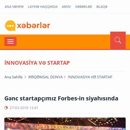
ANA SƏHİFƏ
LAYİHƏ HAQQINDA
ARXİV
XƏBƏRLƏR
ƏLAQƏ
İNNOVASİYA VƏ STARTAP
Ana Səhifə
RƏQƏMSAL DÜNYA
İNNOVASİYA VƏ STARTAP
Gənc startapçımız Forbes-in siyahısında
27-03-2018
12:41