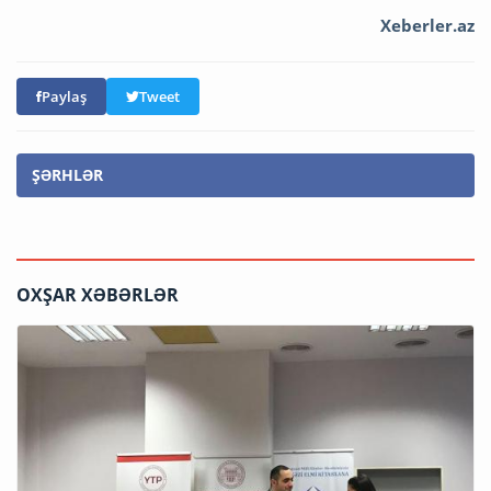
Xeberler.az
Paylaş
Tweet
ŞƏRHLƏR
OXŞAR XƏBƏRLƏR