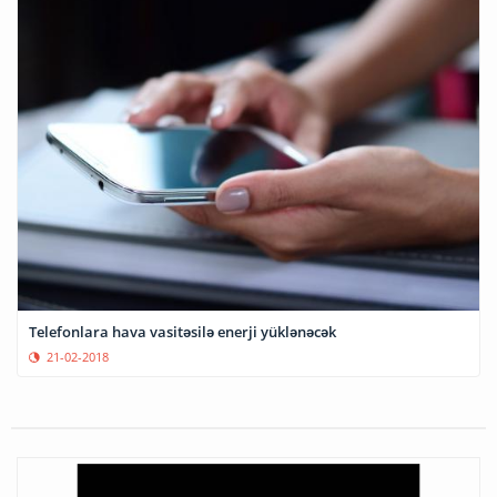
Telefonlara hava vasitəsilə enerji yüklənəcək
21-02-2018