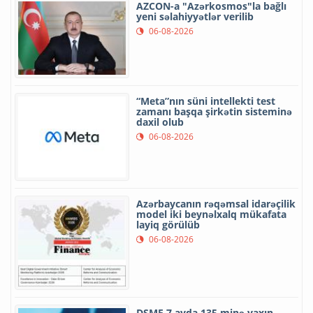
AZCON-a "Azərkosmos"la bağlı
yeni səlahiyyətlər verilib
06-08-2026
“Meta”nın süni intellekti test
zamanı başqa şirkətin sisteminə
daxil olub
06-08-2026
Azərbaycanın rəqəmsal idarəçilik
model iki beynəlxalq mükafata
layiq görülüb
06-08-2026
DSMF 7 ayda 135 minə yaxın