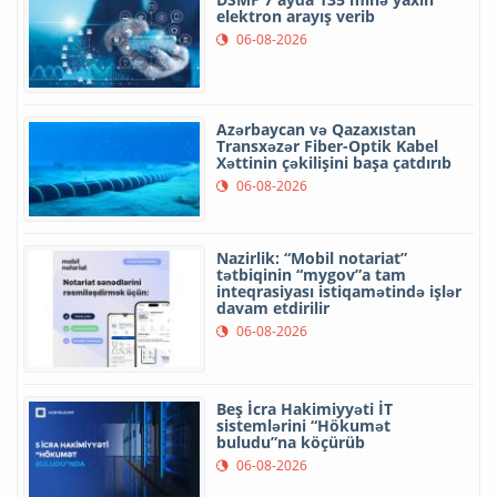
elektron arayış verib
06-08-2026
Azərbaycan və Qazaxıstan
Transxəzər Fiber-Optik Kabel
Xəttinin çəkilişini başa çatdırıb
06-08-2026
Nazirlik: “Mobil notariat”
tətbiqinin “mygov”a tam
inteqrasiyası istiqamətində işlər
davam etdirilir
06-08-2026
Beş İcra Hakimiyyəti İT
sistemlərini “Hökumət
buludu”na köçürüb
06-08-2026