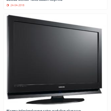
24-04-2018
Plazma televizorlarının satışı qadağan olunacaq