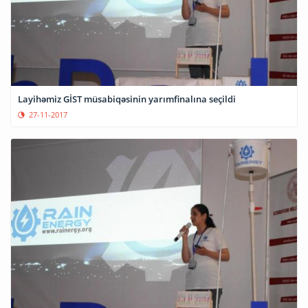
Layihəmiz GİST müsabiqəsinin yarımfinalına seçildi
27-11-2017