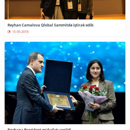
Reyhan Camalova Qlobal Sammitdə iştirak edib
15-05-2018
Reyhana Prezident mükafatı verildi