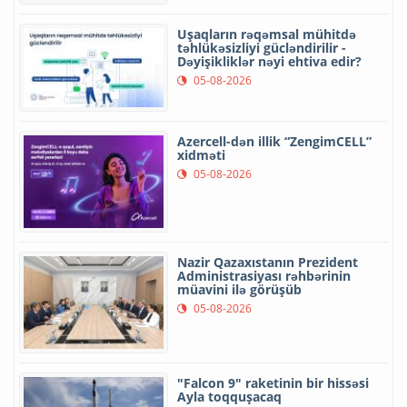
Uşaqların rəqəmsal mühitdə
təhlükəsizliyi gücləndirilir -
Dəyişikliklər nəyi ehtiva edir?
05-08-2026
Azercell-dən illik “ZengimCELL”
xidməti
05-08-2026
Nazir Qazaxıstanın Prezident
Administrasiyası rəhbərinin
müavini ilə görüşüb
05-08-2026
"Falcon 9" raketinin bir hissəsi
Ayla toqquşacaq