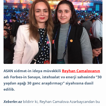
ASAN xidmət-in ideya müvəkkili
Reyhan Camalovanın
adı Forbes-in Sənaye, istehsalat və enerji sahəsində “30
yaşdan aşağı 30 gənc araşdırmaçı” siyahısına daxil
edilib.
Xeberler.az
bildirir ki, Reyhan Camalova Azərbaycandan bu