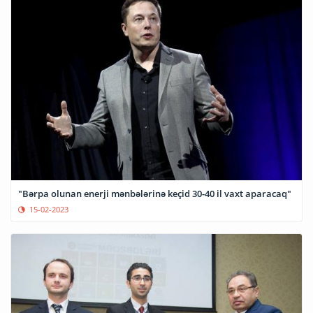
"Bərpa olunan enerji mənbələrinə keçid 30-40 il vaxt aparacaq"
15-02-2023