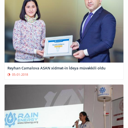
Reyhan Camalova ASAN xidmət-in İdeya müvəkkili oldu
05-01-2018