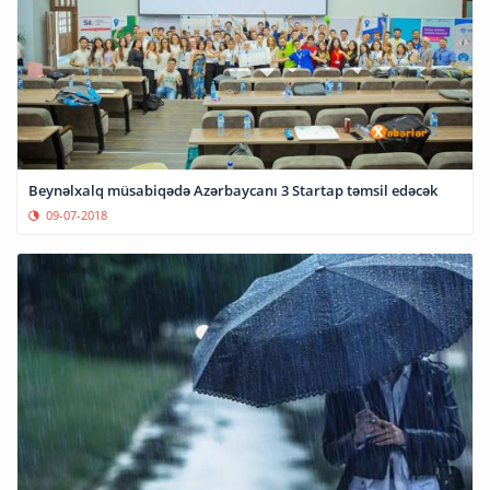
Beynəlxalq müsabiqədə Azərbaycanı 3 Startap təmsil edəcək
09-07-2018