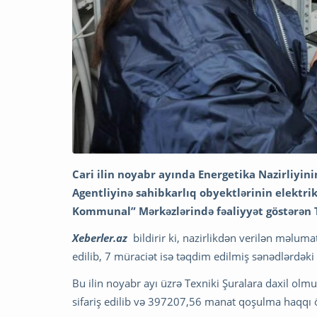
Cari ilin noyabr ayında Energetika Nazirliyin
Agentliyinə sahibkarlıq obyektlərinin elektri
Kommunal” Mərkəzlərində fəaliyyət göstərən Te
Xeberler.az
bildirir ki, nazirlikdən verilən məlum
edilib, 7 müraciət isə təqdim edilmiş sənədlərdək
Bu ilin noyabr ayı üzrə Texniki Şuralara daxil olm
sifariş edilib və 397207,56 manat qoşulma haqqı ö