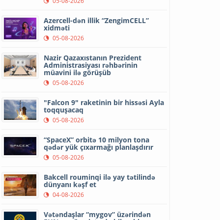
05-08-2026
Azercell-dən illik “ZengimCELL”
xidməti
05-08-2026
Nazir Qazaxıstanın Prezident
Administrasiyası rəhbərinin
müavini ilə görüşüb
05-08-2026
"Falcon 9" raketinin bir hissəsi Ayla
toqquşacaq
05-08-2026
“SpaceX” orbitə 10 milyon tona
qədər yük çıxarmağı planlaşdırır
05-08-2026
Bakcell rouminqi ilə yay tətilində
dünyanı kəşf et
04-08-2026
Vətəndaşlar “mygov” üzərindən