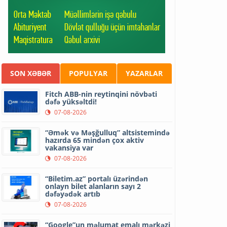
SON XƏBƏR
POPULYAR
YAZARLAR
Fitch ABB-nin reytinqini növbəti
dəfə yüksəltdi!
07-08-2026
“Əmək və Məşğulluq” altsistemində
hazırda 65 mindən çox aktiv
vakansiya var
07-08-2026
“Biletim.az” portalı üzərindən
onlayn bilet alanların sayı 2
dəfəyədək artıb
07-08-2026
“Google”un məlumat emalı mərkəzi