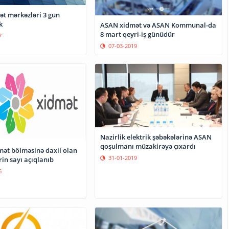
t mərkəzləri 3 gün
k
ASAN xidmət və ASAN Kommunal-da
8 mart qeyri-iş günüdür
7
07-03-2019
Nazirlik elektrik şəbəkələrinə ASAN
qoşulmanı müzakirəyə çıxardı
mət bölməsinə daxil olan
31-01-2019
in sayı açıqlanıb
5