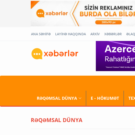
ANA SƏHİFƏ
LAYİHƏ HAQQINDA
ARXİV
XƏBƏRLƏR
ƏLA
RƏQƏMSAL DÜNYA
E - HÖKUMƏT
TE
RƏQƏMSAL DÜNYA