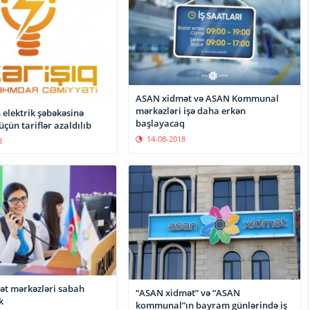
ASAN xidmət və ASAN Kommunal
mərkəzləri işə daha erkən
 elektrik şəbəkəsinə
başlayacaq
çün tariflər azaldılıb
14-08-2018
8
t mərkəzləri sabah
“ASAN xidmət” və “ASAN
k
kommunal”ın bayram günlərində iş