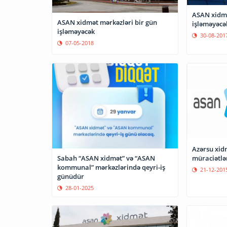
ASAN xidmə
ASAN xidmət mərkəzləri bir gün
işləməyəcə
işləməyəcək
30-08-201
07-05-2018
Azərsu xid
Sabah “ASAN xidmət” və “ASAN
müraciətlər
kommunal” mərkəzlərində qeyri-iş
21-12-201
günüdür
28-01-2025