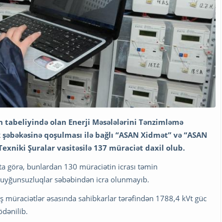
in tabeliyində olan Enerji Məsələlərini Tənzimləmə
k şəbəkəsinə qoşulması ilə bağlı “ASAN Xidmət” və “ASAN
xniki Şuralar vasitəsilə 137 müraciət daxil olub.
ata görə, bunlardan 130 müraciətin icrası təmin
i uyğunsuzluqlar səbəbindən icra olunmayıb.
uş müraciətlər əsasında sahibkarlar tərəfindən 1788,4 kVt güc
dənilib.