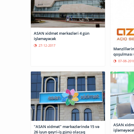
ASAN xidmət mərkəzləri 4 gün
işləməyəcək
27-12-2017
Mənzillərin
qoşulması ü
07-08-201
ASAN xidmə
"ASAN xidmət" mərkəzlərində 15 və
işləməyəcə
26 iyun qeyri-iş günü olacaq