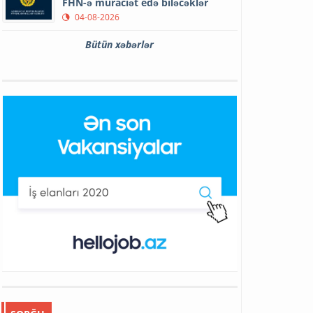
FHN-ə müraciət edə biləcəklər
04-08-2026
Bütün xəbərlər