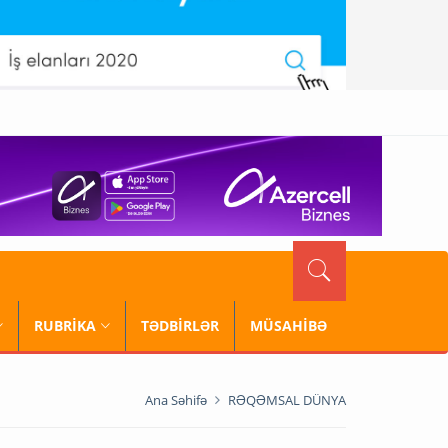
RUBRİKA
TƏDBİRLƏR
MÜSAHİBƏ
Ana Səhifə
RƏQƏMSAL DÜNYA