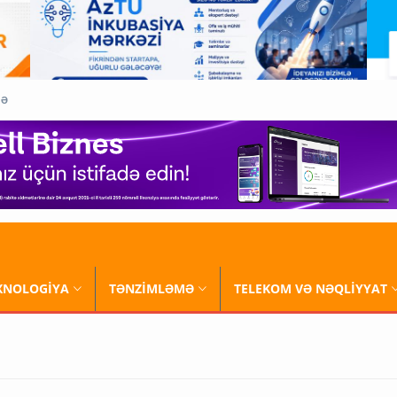
QƏ
XNOLOGİYA
TƏNZİMLƏMƏ
TELEKOM VƏ NƏQLİYYAT