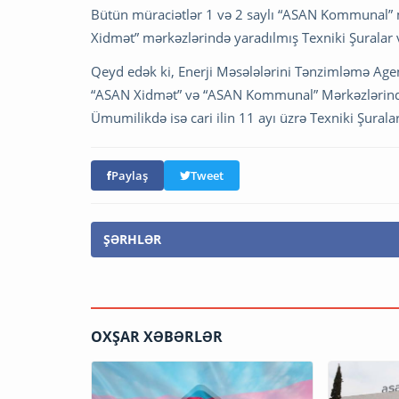
Bütün müraciətlər 1 və 2 saylı “ASAN Kommunal” 
Xidmət” mərkəzlərində yaradılmış Texniki Şuralar va
Qeyd edək ki, Enerji Məsələlərini Tənzimləmə Agen
“ASAN Xidmət” və “ASAN Kommunal” Mərkəzlərindəki
Ümumilikdə isə cari ilin 11 ayı üzrə Texniki Şural
Paylaş
Tweet
ŞƏRHLƏR
OXŞAR XƏBƏRLƏR