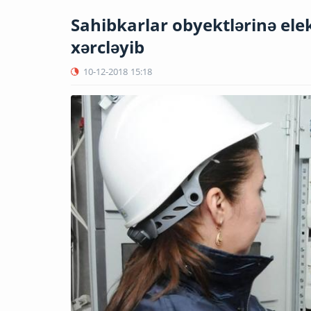
Sahibkarlar obyektlərinə ele
xərcləyib
10-12-2018
15:18