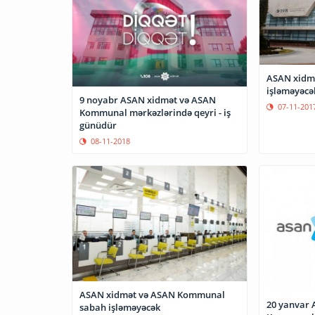
ASAN xidmə
işləməyəcə
9 noyabr ASAN xidmət və ASAN
07-11-201
Kommunal mərkəzlərində qeyri - iş
günüdür
08-11-2018
ASAN xidmət və ASAN Kommunal
20 yanvar 
sabah işləməyəcək