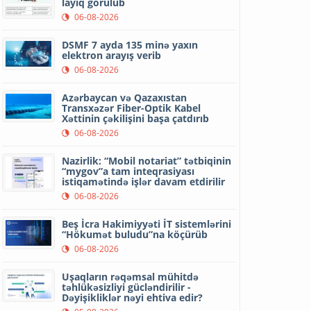
layiq görülüb
06-08-2026
DSMF 7 ayda 135 minə yaxın
elektron arayış verib
06-08-2026
Azərbaycan və Qazaxıstan
Transxəzər Fiber-Optik Kabel
Xəttinin çəkilişini başa çatdırıb
06-08-2026
Nazirlik: “Mobil notariat” tətbiqinin
“mygov”a tam inteqrasiyası
istiqamətində işlər davam etdirilir
06-08-2026
Beş İcra Hakimiyyəti İT sistemlərini
“Hökumət buludu”na köçürüb
06-08-2026
Uşaqların rəqəmsal mühitdə
təhlükəsizliyi gücləndirilir -
Dəyişikliklər nəyi ehtiva edir?