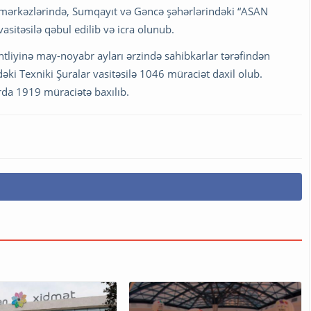
mərkəzlərində, Sumqayıt və Gəncə şəhərlərindəki “ASAN
sitəsilə qəbul edilib və icra olunub.
tliyinə may-noyabr ayları ərzində sahibkarlar tərəfindən
 Texniki Şuralar vasitəsilə 1046 müraciət daxil olub.
arda 1919 müraciətə baxılıb.