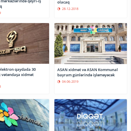
ərkəzlərində qeyri-iş
olacaq
q
28-12-2018
9
 elektron qaydada 30
ASAN xidmət və ASAN Kommunal
 vətəndaşa xidmət
bayram günlərində işləməyəcək
04-06-2019
3