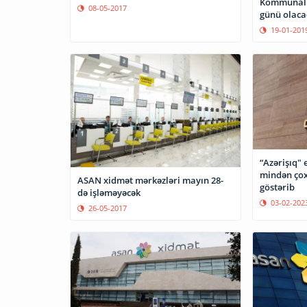
Kommunal m
08-05-2017
günü olaca
19-01-201
“Azərişıq"
mindən çox
ASAN xidmət mərkəzləri mayın 28-
göstərib
də işləməyəcək
03-02-202
26-05-2017