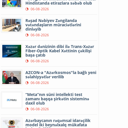
Hindistanda etirazlara səbəb olub
06-08-2026
Rəşad Nəbiyev Zəngilanda
vətəndaşların müraciətlərini
dinləyib
06-08-2026
Xəzər dənizinin dibi ilə Trans-Xəzər
Fiber-Optik Kabel Xəttinin çəkilişi
başa çatıb
06-08-2026
AZCON-a "Azərkosmos"la bağlı yeni
səlahiyyətlər verilib
06-08-2026
“Meta”nın süni intellekti test
zamanı başqa şirkətin sisteminə
daxil olub
06-08-2026
Azərbaycanın rəqəmsal idarəçilik
model iki beynəlxalq mükafata