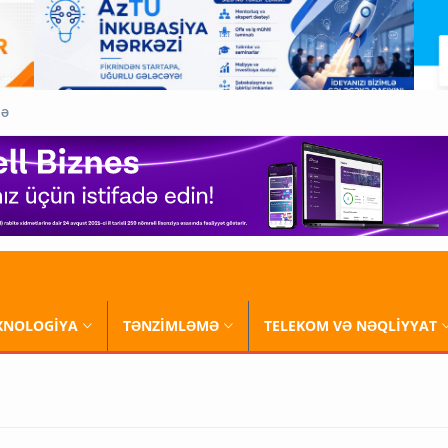
QƏ
XNOLOGİYA
TƏNZİMLƏMƏ
TELEKOM VƏ NƏQLİYYAT