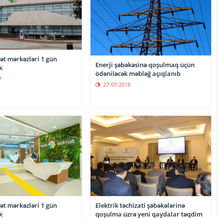
t mərkəzləri 1 gün
Enerji şəbəkəsinə qoşulmaq üçün
k
ödəniləcək məbləğ açıqlanıb
7
27-07-2018
t mərkəzləri 1 gün
Elektrik təchizati şəbəkələrinə
k
qoşulma üzrə yeni qaydalar təqdim