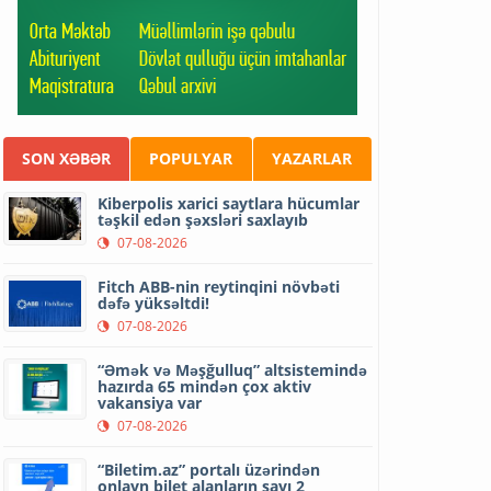
SON XƏBƏR
POPULYAR
YAZARLAR
Kiberpolis xarici saytlara hücumlar
təşkil edən şəxsləri saxlayıb
07-08-2026
Fitch ABB-nin reytinqini növbəti
dəfə yüksəltdi!
07-08-2026
“Əmək və Məşğulluq” altsistemində
hazırda 65 mindən çox aktiv
vakansiya var
07-08-2026
“Biletim.az” portalı üzərindən
onlayn bilet alanların sayı 2