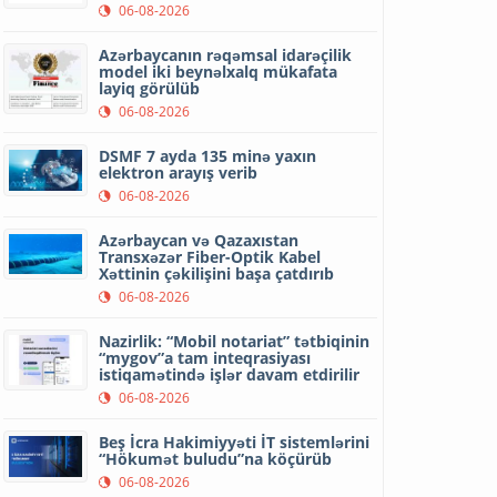
06-08-2026
Azərbaycanın rəqəmsal idarəçilik
model iki beynəlxalq mükafata
layiq görülüb
06-08-2026
DSMF 7 ayda 135 minə yaxın
elektron arayış verib
06-08-2026
Azərbaycan və Qazaxıstan
Transxəzər Fiber-Optik Kabel
Xəttinin çəkilişini başa çatdırıb
06-08-2026
Nazirlik: “Mobil notariat” tətbiqinin
“mygov”a tam inteqrasiyası
istiqamətində işlər davam etdirilir
06-08-2026
Beş İcra Hakimiyyəti İT sistemlərini
“Hökumət buludu”na köçürüb
06-08-2026