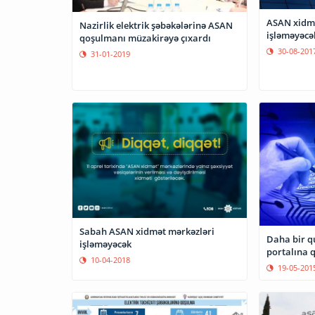
ASAN xidmə
Nazirlik elektrik şəbəkələrinə ASAN
işləməyəcə
qoşulmanı müzakirəyə çıxardı
30-08-201
31-01-2019
Sabah ASAN xidmət mərkəzləri
Daha bir q
işləməyəcək
portalına 
10-04-2018
19-05-201