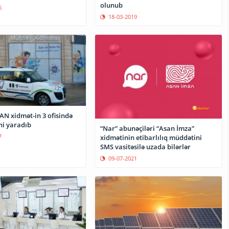
olunub
6
18-03-2019
AN xidmət-in 3 ofisində
ni yaradıb
“Nar” abunəçiləri “Asan İmza”
7
xidmətinin etibarlılıq müddətini
SMS vasitəsilə uzada bilərlər
09-07-2021