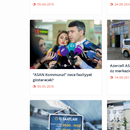
05-04-2019
24-09-201
Azercell AS
öz mərkəzi
“ASAN Kommunal” necə fəaliyyət
14-04-201
göstərəcək?
05-05-2016