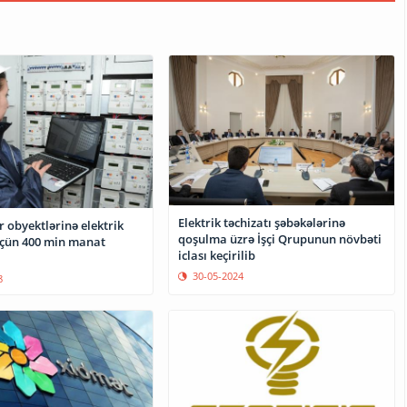
Elektrik təchizatı şəbəkələrinə
 obyektlərinə elektrik
qoşulma üzrə İşçi Qrupunun növbəti
üçün 400 min manat
iclası keçirilib
30-05-2024
8