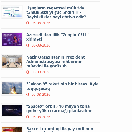
Uşaqların rəqəmsal mühitdə
təhlükəsizliyi gücləndirilir -
Dəyişikliklər nəyi ehtiva edir?
05-08-2026
Azercell-dən illik “ZengimCELL”
xidməti
05-08-2026
Nazir Qazaxıstanın Prezident
Administrasiyası rəhbərinin
müavini ilə görüşüb
05-08-2026
"Falcon 9" raketinin bir hissəsi Ayla
toqquşacaq
05-08-2026
“SpaceX” orbitə 10 milyon tona
qədər yük çıxarmağı planlaşdırır
05-08-2026
Bakcell rouminqi ilə yay tətilində