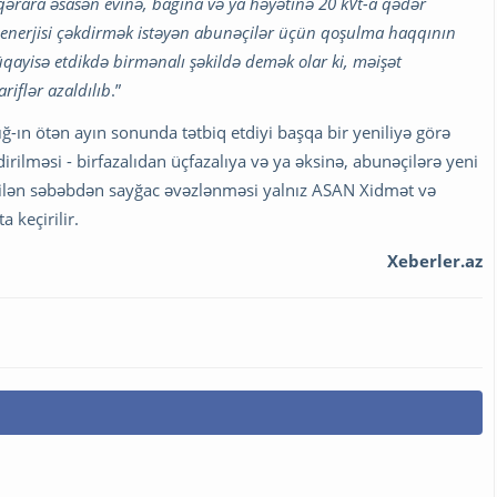
qərara əsasən evinə, bağına və ya həyətinə 20 kVt-a qədər
k enerjisi çəkdirmək istəyən abunəçilər üçün qoşulma haqqının
qayisə etdikdə birmənalı şəkildə demək olar ki, məişət
riflər azaldılıb
.”
ığ-ın ötən ayın sonunda tətbiq etdiyi başqa bir yeniliyə görə
şdirilməsi - birfazalıdan üçfazalıya və ya əksinə, abunəçilərə yeni
ənilən səbəbdən sayğac əvəzlənməsi yalnız ASAN Xidmət və
 keçirilir.
Xeberler.az