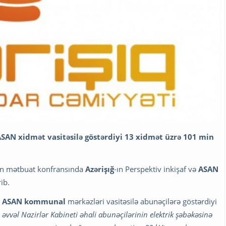
 ASAN xidmət vasitəsilə göstərdiyi 13 xidmət üzrə 101 min
lən mətbuat konfransında
Azərişığ
-ın Perspektiv inkişaf və
ASAN
rib.
ə
ASAN kommunal
mərkəzləri vasitəsilə abunəçilərə göstərdiyi
vvəl Nazirlər Kabineti əhali abunəçilərinin elektrik şəbəkəsinə