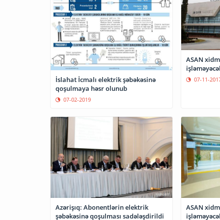
ASAN xidmə
işləməyəcə
İslahat İcmalı elektrik şəbəkəsinə
07-11-201
qoşulmaya həsr olunub
07-02-2019
Azərişıq: Abonentlərin elektrik
ASAN xidmə
şəbəkəsinə qoşulması sadələşdirildi
işləməyəcə