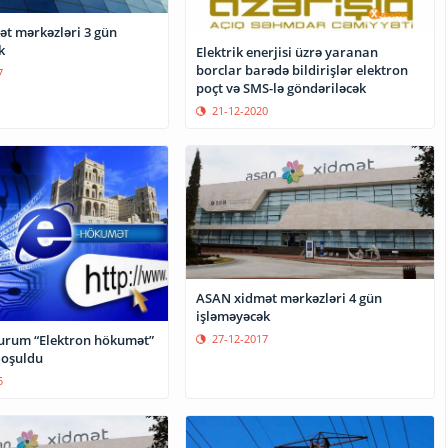
t mərkəzləri 3 gün
k
Elektrik enerjisi üzrə yaranan
borclar barədə bildirişlər elektron
7
poçt və SMS-lə göndəriləcək
21-12-2020
ASAN xidmət mərkəzləri 4 gün
işləməyəcək
urum “Elektron hökumət”
27-12-2017
qoşuldu
5