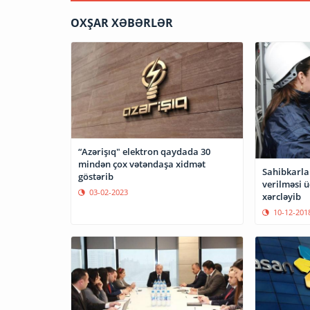
OXŞAR XƏBƏRLƏR
“Azərişıq" elektron qaydada 30
mindən çox vətəndaşa xidmət
Sahibkarlar
göstərib
verilməsi 
03-02-2023
xərcləyib
10-12-201