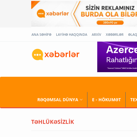
ANA SƏHİFƏ
LAYİHƏ HAQQINDA
ARXİV
XƏBƏRLƏR
ƏLA
RƏQƏMSAL DÜNYA
E - HÖKUMƏT
TE
TƏHLÜKƏSİZLİK