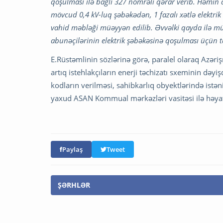
qoşulması ilə bağlı 327 nömrəli qərar verib. Həmin 
mövcud 0,4 kV-luq şəbəkədən, 1 fazalı xətlə elektri
vahid məbləği müəyyən edilib. Əvvəlki qayda ilə mü
abunəçilərinin elektrik şəbəkəsinə qoşulması üçün ta
E.Rüstəmlinin sözlərinə görə, paralel olaraq Azəriş
artıq istehlakçıların enerji təchizatı sxeminin dəyi
kodların verilməsi, sahibkarlıq obyektlərində ist
yaxud ASAN Kommual mərkəzləri vasitəsi ilə həyata
Paylaş
Tweet
ŞƏRHLƏR