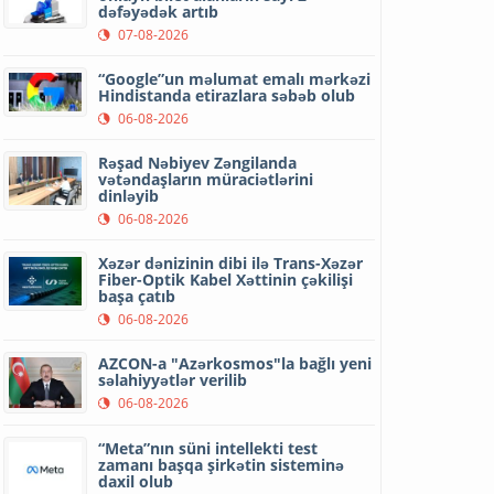
dəfəyədək artıb
07-08-2026
“Google”un məlumat emalı mərkəzi
Hindistanda etirazlara səbəb olub
06-08-2026
Rəşad Nəbiyev Zəngilanda
vətəndaşların müraciətlərini
dinləyib
06-08-2026
Xəzər dənizinin dibi ilə Trans-Xəzər
Fiber-Optik Kabel Xəttinin çəkilişi
başa çatıb
06-08-2026
AZCON-a "Azərkosmos"la bağlı yeni
səlahiyyətlər verilib
06-08-2026
“Meta”nın süni intellekti test
zamanı başqa şirkətin sisteminə
daxil olub