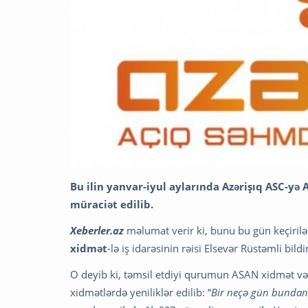
Bu ilin yanvar-iyul aylarında Azərişıq ASC-yə
müraciət edilib.
Xeberler.az
məlumat verir ki, bunu bu gün keçiri
xidmət
-lə iş idarəsinin rəisi Elsevər Rüstəmli bildi
O deyib ki, təmsil etdiyi qurumun ASAN xidmət v
xidmətlərdə yeniliklər edilib: “
Bir neçə gün bundan ə