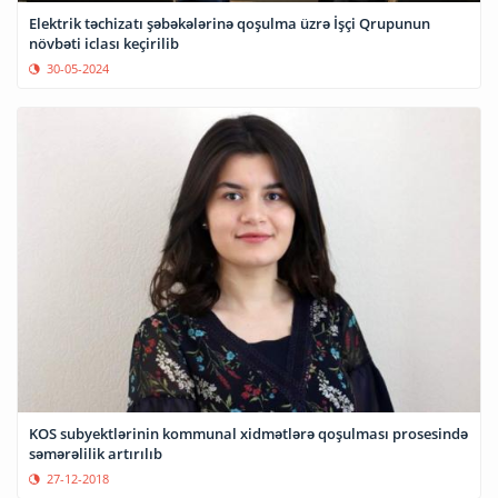
Elektrik təchizatı şəbəkələrinə qoşulma üzrə İşçi Qrupunun
növbəti iclası keçirilib
30-05-2024
KOS subyektlərinin kommunal xidmətlərə qoşulması prosesində
səmərəlilik artırılıb
27-12-2018