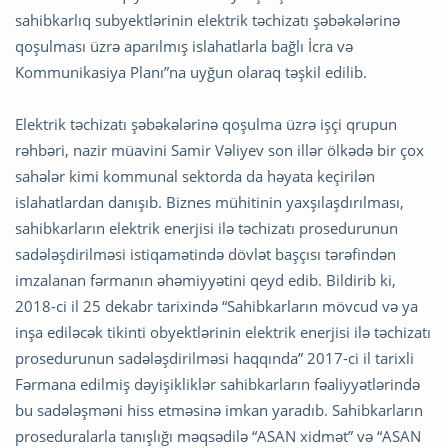
sahibkarlıq subyektlərinin elektrik təchizatı şəbəkələrinə
qoşulması üzrə aparılmış islahatlarla bağlı İcra və
Kommunikasiya Planı”na uyğun olaraq təşkil edilib.
Elektrik təchizatı şəbəkələrinə qoşulma üzrə işçi qrupun
rəhbəri, nazir müavini Samir Vəliyev son illər ölkədə bir çox
sahələr kimi kommunal sektorda da həyata keçirilən
islahatlardan danışıb. Biznes mühitinin yaxşılaşdırılması,
sahibkarların elektrik enerjisi ilə təchizatı prosedurunun
sadələşdirilməsi istiqamətində dövlət başçısı tərəfindən
imzalanan fərmanın əhəmiyyətini qeyd edib. Bildirib ki,
2018-ci il 25 dekabr tarixində “Sahibkarların mövcud və ya
inşa ediləcək tikinti obyektlərinin elektrik enerjisi ilə təchizatı
prosedurunun sadələşdirilməsi haqqında” 2017-ci il tarixli
Fərmana edilmiş dəyişikliklər sahibkarların fəaliyyətlərində
bu sadələşməni hiss etməsinə imkan yaradıb. Sahibkarların
proseduralarla tanışlığı məqsədilə “ASAN xidmət” və “ASAN