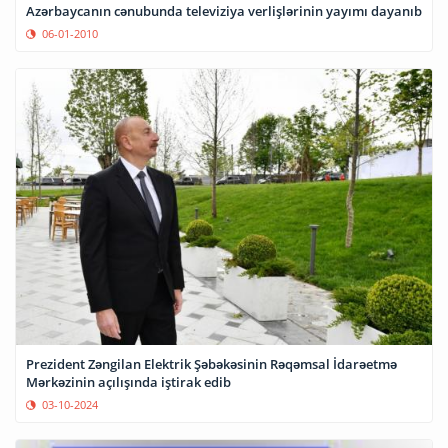
Azərbaycanın cənubunda televiziya verlişlərinin yayımı dayanıb
06-01-2010
Prezident Zəngilan Elektrik Şəbəkəsinin Rəqəmsal İdarəetmə
Mərkəzinin açılışında iştirak edib
03-10-2024