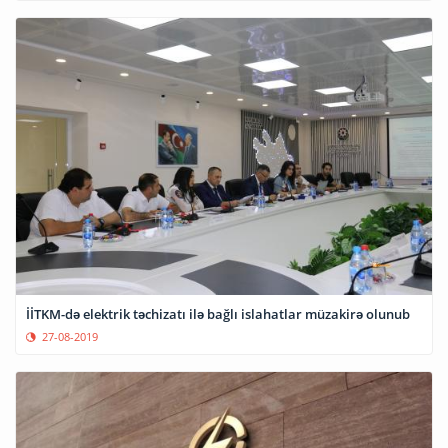
İİTKM-də elektrik təchizatı ilə bağlı islahatlar müzakirə olunub
27-08-2019