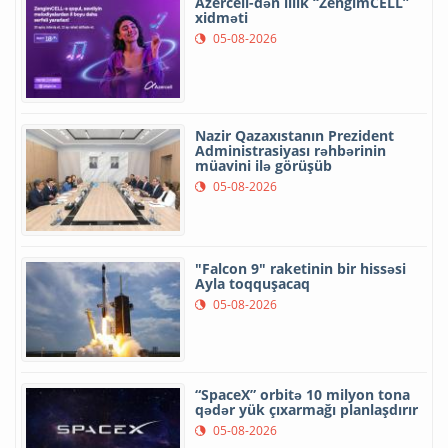
Azercell-dən illik “ZengimCELL”
xidməti
05-08-2026
Nazir Qazaxıstanın Prezident
Administrasiyası rəhbərinin
müavini ilə görüşüb
05-08-2026
"Falcon 9" raketinin bir hissəsi
Ayla toqquşacaq
05-08-2026
“SpaceX” orbitə 10 milyon tona
qədər yük çıxarmağı planlaşdırır
05-08-2026