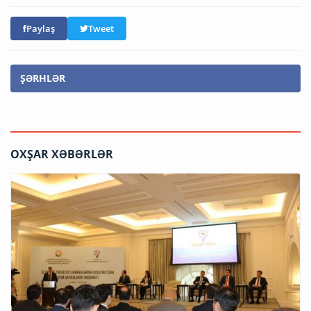
Paylaş
Tweet
ŞƏRHLƏR
OXŞAR XƏBƏRLƏR