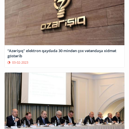
“Azərişıq" elektron qaydada 30 mindən çox vətəndaşa xidmət
göstərib
03-02-2023