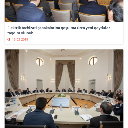
Elektrik təchizati şəbəkələrinə qoşulma üzrə yeni qaydalar
təqdim olunub
18-03-2019