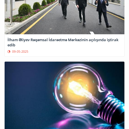
İlham Əliyev Rəqəmsal İdarəetmə Mərkəzinin açılışında iştirak
edib
09-05-2025