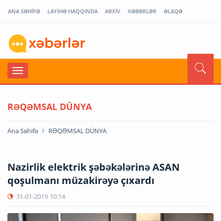
ANA SƏHİFƏ
LAYİHƏ HAQQINDA
ARXİV
XƏBƏRLƏR
ƏLAQƏ
RƏQƏMSAL DÜNYA
Ana Səhifə
RƏQƏMSAL DÜNYA
Nazirlik elektrik şəbəkələrinə ASAN
qoşulmanı müzakirəyə çıxardı
31-01-2019
10:14