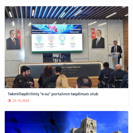
Təkmilləşdirilmiş “e-su” portalının təqdimatı olub
23-10-2024