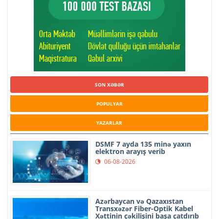
SON XƏBƏR
POPULYAR
YAZARLAR
DSMF 7 ayda 135 minə yaxın
elektron arayış verib
06-08-2026
Azərbaycan və Qazaxıstan
Transxəzər Fiber-Optik Kabel
Xəttinin çəkilişini başa çatdırıb