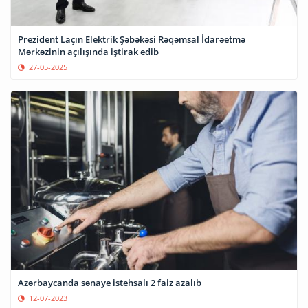
Prezident Laçın Elektrik Şəbəkəsi Rəqəmsal İdarəetmə
Mərkəzinin açılışında iştirak edib
27-05-2025
Azərbaycanda sənaye istehsalı 2 faiz azalıb
12-07-2023