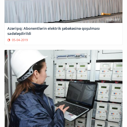
Azərişıq: Abonentlərin elektrik şəbəkəsinə qoşulması
sadələşdirildi
05-04-2019