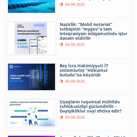
06-08-2026
Nazirlik: “Mobil notariat”
tətbiqinin “mygov”a tam
inteqrasiyası istiqamətində işlər
davam etdirilir
06-08-2026
Beş İcra Hakimiyyəti İT
sistemlərini “Hökumət
buludu”na köçürüb
06-08-2026
Uşaqların rəqəmsal mühitdə
təhlükəsizliyi gücləndirilir -
Dəyişikliklər nəyi ehtiva edir?
05-08-2026