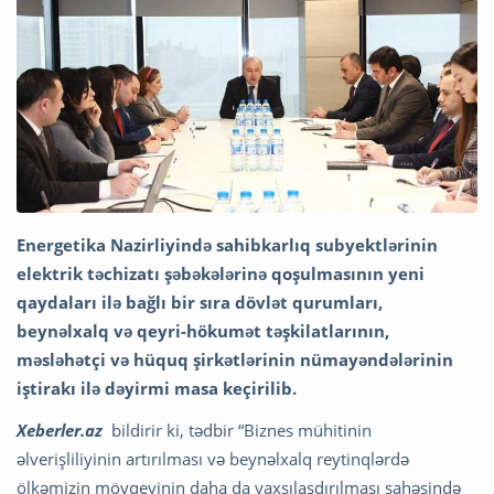
Energetika Nazirliyində sahibkarlıq subyektlərinin
elektrik təchizatı şəbəkələrinə qoşulmasının yeni
qaydaları ilə bağlı bir sıra dövlət qurumları,
beynəlxalq və qeyri-hökumət təşkilatlarının,
məsləhətçi və hüquq şirkətlərinin nümayəndələrinin
iştirakı ilə dəyirmi masa keçirilib.
Xeberler.az
bildirir ki, tədbir “Biznes mühitinin
əlverişliliyinin artırılması və beynəlxalq reytinqlərdə
ölkəmizin mövqeyinin daha da yaxşılaşdırılması sahəsində