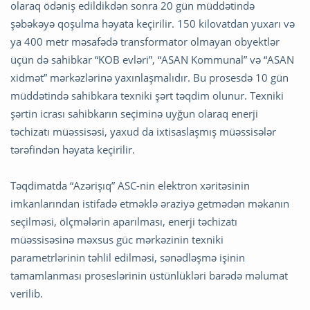
olaraq ödəniş edildikdən sonra 20 gün müddətində
şəbəkəyə qoşulma həyata keçirilir. 150 kilovatdan yuxarı və
ya 400 metr məsafədə transformator olmayan obyektlər
üçün də sahibkar “KOB evləri”, “ASAN Kommunal” və “ASAN
xidmət” mərkəzlərinə yaxınlaşmalıdır. Bu prosesdə 10 gün
müddətində sahibkara texniki şərt təqdim olunur. Texniki
şərtin icrası sahibkarın seçiminə uyğun olaraq enerji
təchizatı müəssisəsi, yaxud da ixtisaslaşmış müəssisələr
tərəfindən həyata keçirilir.
Təqdimatda “Azərişıq” ASC-nin elektron xəritəsinin
imkanlarından istifadə etməklə əraziyə getmədən məkanın
seçilməsi, ölçmələrin aparılması, enerji təchizatı
müəssisəsinə məxsus güc mərkəzinin texniki
parametrlərinin təhlil edilməsi, sənədləşmə işinin
tamamlanması proseslərinin üstünlükləri barədə məlumat
verilib.