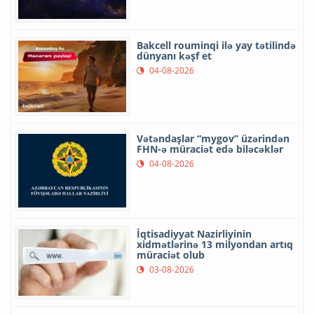
Bakcell rouminqi ilə yay tətilində
dünyanı kəşf et
04-08-2026
Vətəndaşlar “mygov” üzərindən
FHN-ə müraciət edə biləcəklər
04-08-2026
İqtisadiyyat Nazirliyinin
xidmətlərinə 13 milyondan artıq
müraciət olub
03-08-2026