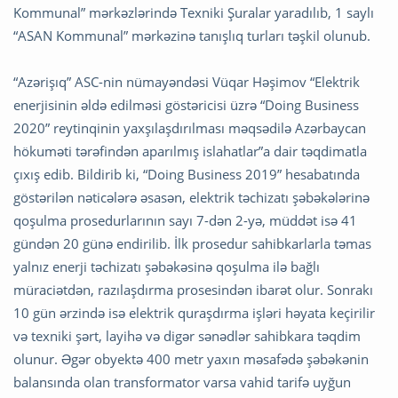
Kommunal” mərkəzlərində Texniki Şuralar yaradılıb, 1 saylı
“ASAN Kommunal” mərkəzinə tanışlıq turları təşkil olunub.
“Azərişıq” ASC-nin nümayəndəsi Vüqar Həşimov “Elektrik
enerjisinin əldə edilməsi göstəricisi üzrə “Doing Business
2020” reytinqinin yaxşılaşdırılması məqsədilə Azərbaycan
hökuməti tərəfindən aparılmış islahatlar”a dair təqdimatla
çıxış edib. Bildirib ki, “Doing Business 2019” hesabatında
göstərilən nəticələrə əsasən, elektrik təchizatı şəbəkələrinə
qoşulma prosedurlarının sayı 7-dən 2-yə, müddət isə 41
gündən 20 günə endirilib. İlk prosedur sahibkarlarla təmas
yalnız enerji təchizatı şəbəkəsinə qoşulma ilə bağlı
müraciətdən, razılaşdırma prosesindən ibarət olur. Sonrakı
10 gün ərzində isə elektrik quraşdırma işləri həyata keçirilir
və texniki şərt, layihə və digər sənədlər sahibkara təqdim
olunur. Əgər obyektə 400 metr yaxın məsafədə şəbəkənin
balansında olan transformator varsa vahid tarifə uyğun