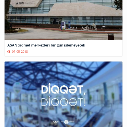
ASAN xidmət mərkəzləri bir gün işləməyəcək
07-05-2018