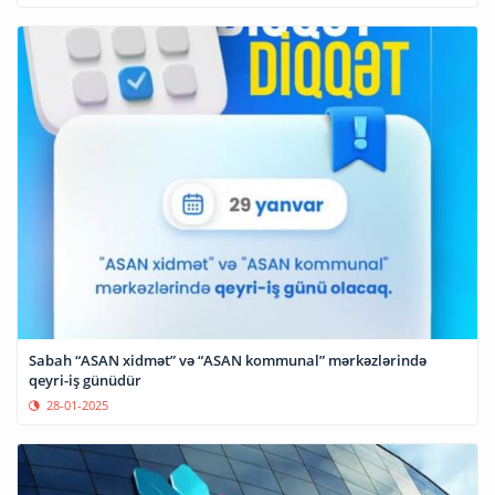
Sabah “ASAN xidmət” və “ASAN kommunal” mərkəzlərində
qeyri-iş günüdür
28-01-2025