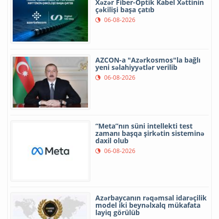
Xəzər Fiber-Optik Kabel Xəttinin
çəkilişi başa çatıb
06-08-2026
AZCON-a "Azərkosmos"la bağlı
yeni səlahiyyətlər verilib
06-08-2026
“Meta”nın süni intellekti test
zamanı başqa şirkətin sisteminə
daxil olub
06-08-2026
Azərbaycanın rəqəmsal idarəçilik
model iki beynəlxalq mükafata
layiq görülüb