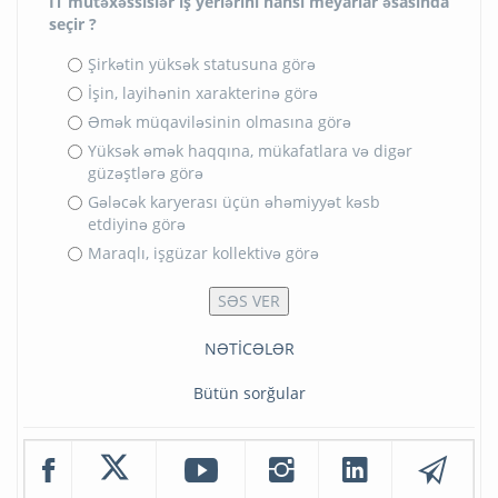
İT mütəxəssislər iş yerlərini hansı meyarlar əsasında
seçir ?
Şirkətin yüksək statusuna görə
İşin, layihənin xarakterinə görə
Əmək müqaviləsinin olmasına görə
Yüksək əmək haqqına, mükafatlara və digər
güzəştlərə görə
Gələcək karyerası üçün əhəmiyyət kəsb
etdiyinə görə
Maraqlı, işgüzar kollektivə görə
NƏTİCƏLƏR
Bütün sorğular