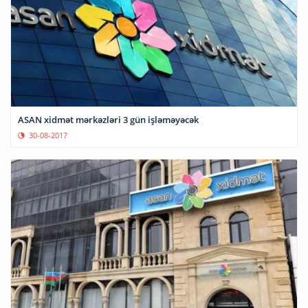
ASAN xidmət mərkəzləri 3 gün işləməyəcək
30-08-2017