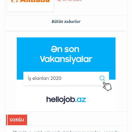
Bütün xəbərlər
SORĞU