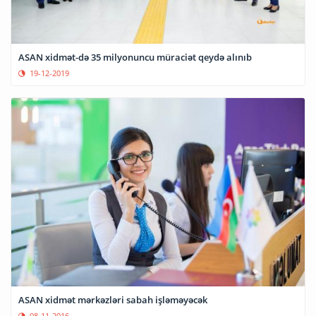
ASAN xidmət-də 35 milyonuncu müraciət qeydə alınıb
19-12-2019
ASAN xidmət mərkəzləri sabah işləməyəcək
08-11-2016