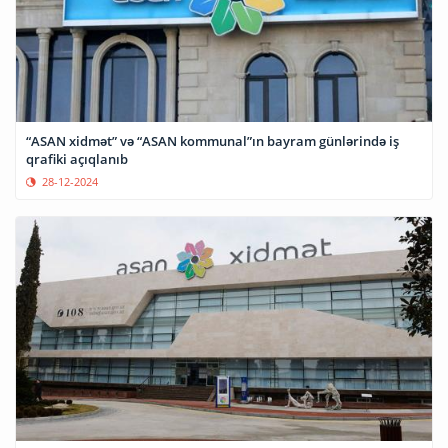
“ASAN xidmət” və “ASAN kommunal”ın bayram günlərində iş
qrafiki açıqlanıb
28-12-2024