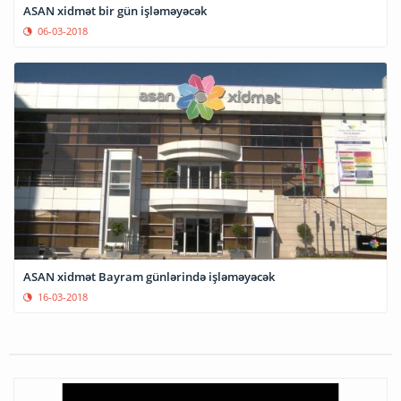
ASAN xidmət bir gün işləməyəcək
06-03-2018
ASAN xidmət Bayram günlərində işləməyəcək
16-03-2018