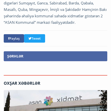
digərləri Sumqayıt, Gəncə, Sabirabad, Bərdə, Qəbələ,
Masallı, Quba, Mingəçevir, İmişli və Şəkidədir Həmçinin Bakı
şəhərində əhaliyə kommunal sahədə xidmətlər göstərən 2
“ASAN Kommunal” mərkəzi fəaliyyətdədir.
Paylaş
Tweet
ŞƏRHLƏR
OXŞAR XƏBƏRLƏR