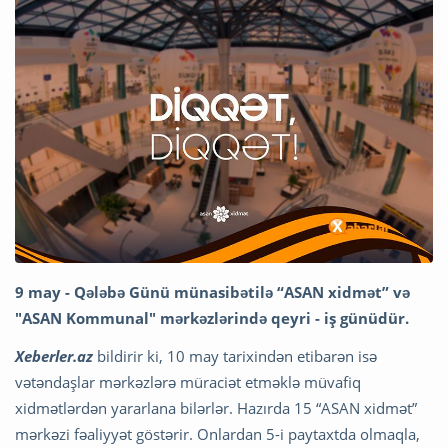
9 may - Qələbə Günü münasibətilə “ASAN xidmət” və
"ASAN Kommunal" mərkəzlərində qeyri - iş günüdür.
Xeberler.az
bildirir ki, 10 may tarixindən etibarən isə
vətəndaşlar mərkəzlərə müraciət etməklə müvafiq
xidmətlərdən yararlana bilərlər. Hazırda 15 “ASAN xidmət”
mərkəzi fəaliyyət göstərir. Onlardan 5-i paytaxtda olmaqla,