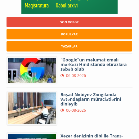
SON XƏBƏR
POPULYAR
YAZARLAR
“Google”un məlumat emalı
mərkəzi Hindistanda etirazlara
səbəb olub
06-08-2026
Rəşad Nəbiyev Zəngilanda
vətəndaşların müraciətlərini
dinləyib
06-08-2026
Xəzər dənizinin dibi ilə Trans-