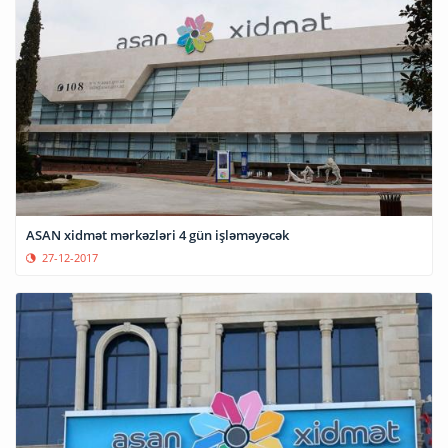
ASAN xidmət mərkəzləri 4 gün işləməyəcək
27-12-2017