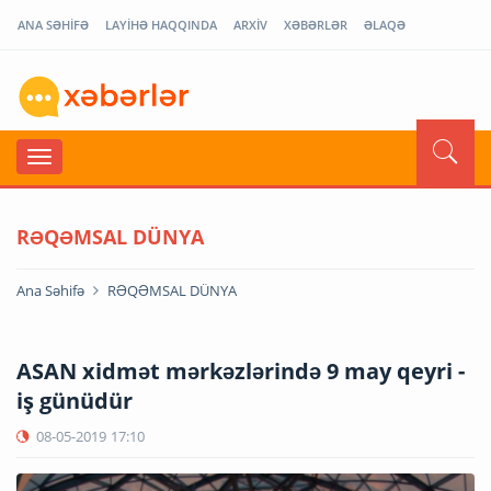
ANA SƏHİFƏ
LAYİHƏ HAQQINDA
ARXİV
XƏBƏRLƏR
ƏLAQƏ
RƏQƏMSAL DÜNYA
Ana Səhifə
RƏQƏMSAL DÜNYA
ASAN xidmət mərkəzlərində 9 may qeyri -
iş günüdür
08-05-2019
17:10