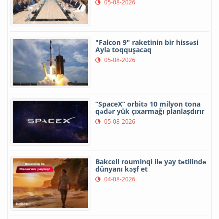
05-08-2026
"Falcon 9" raketinin bir hissəsi
Ayla toqquşacaq
05-08-2026
“SpaceX” orbitə 10 milyon tona
qədər yük çıxarmağı planlaşdırır
05-08-2026
Bakcell rouminqi ilə yay tətilində
dünyanı kəşf et
04-08-2026