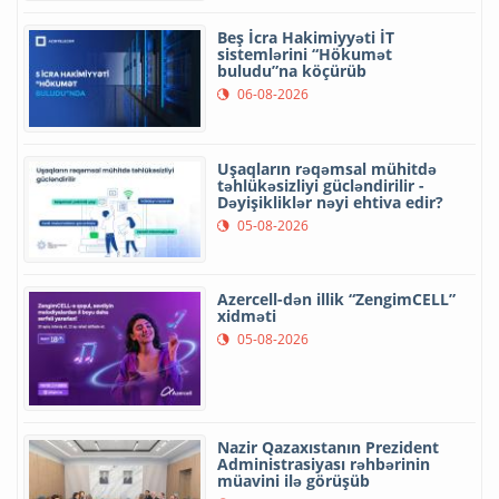
Beş İcra Hakimiyyəti İT
sistemlərini “Hökumət
buludu”na köçürüb
06-08-2026
Uşaqların rəqəmsal mühitdə
təhlükəsizliyi gücləndirilir -
Dəyişikliklər nəyi ehtiva edir?
05-08-2026
Azercell-dən illik “ZengimCELL”
xidməti
05-08-2026
Nazir Qazaxıstanın Prezident
Administrasiyası rəhbərinin
müavini ilə görüşüb