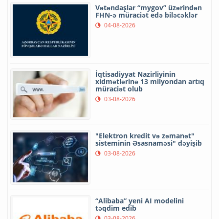
Vətəndaşlar “mygov” üzərindən
FHN-ə müraciət edə biləcəklər
04-08-2026
İqtisadiyyat Nazirliyinin
xidmətlərinə 13 milyondan artıq
müraciət olub
03-08-2026
"Elektron kredit və zəmanət"
sisteminin Əsasnaməsi" dəyişib
03-08-2026
“Alibaba” yeni AI modelini
təqdim edib
03-08-2026