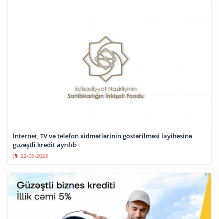
İnternet, TV və telefon xidmətlərinin göstərilməsi layihəsinə
güzəştli kredit ayrılıb
22-06-2023