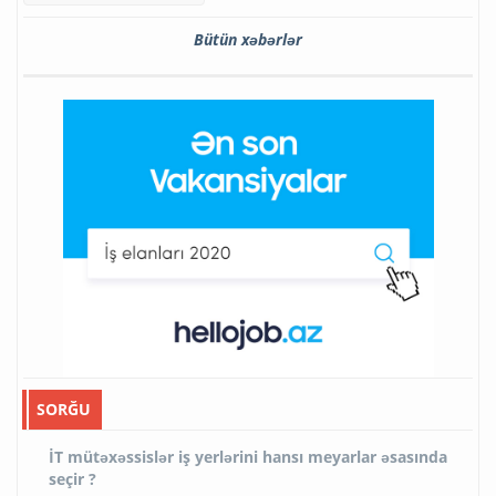
Bütün xəbərlər
SORĞU
İT mütəxəssislər iş yerlərini hansı meyarlar əsasında
seçir ?