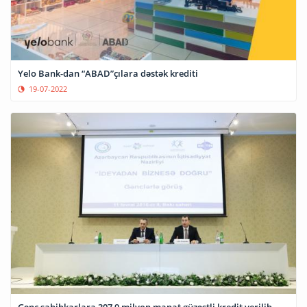
Yelo Bank-dan “ABAD”çılara dəstək krediti
19-07-2022