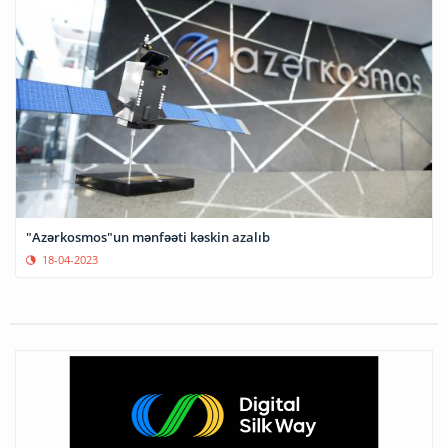
"Azərkosmos"un mənfəəti kəskin azalıb
18-04-2023