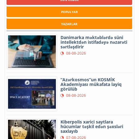
POPULYAR
YAZARLAR
Danimarka məktəblərdə süni
intellektdən istifadəyə nəzarəti
sərtləşdirir
08-08-2026
“Azərkosmos”un KOSMİK
Akademiyası mükafata layiq
görülüb
08-08-2026
Kiberpolis xarici saytlara
hücumlar təşkil edən şəxsləri
saxlayıb
07-08-2026