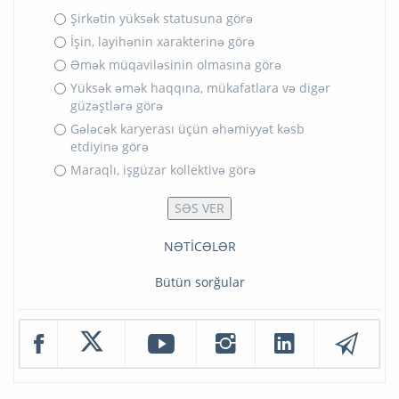
Şirkətin yüksək statusuna görə
İşin, layihənin xarakterinə görə
Əmək müqaviləsinin olmasına görə
Yüksək əmək haqqına, mükafatlara və digər
güzəştlərə görə
Gələcək karyerası üçün əhəmiyyət kəsb
etdiyinə görə
Maraqlı, işgüzar kollektivə görə
NƏTİCƏLƏR
Bütün sorğular