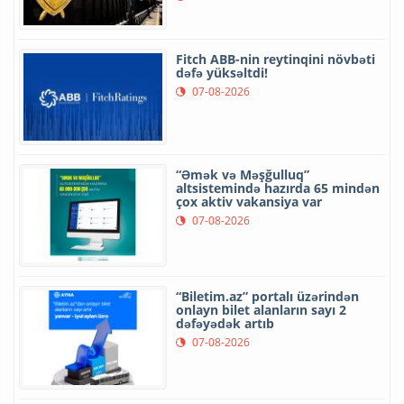
Fitch ABB-nin reytinqini növbəti
dəfə yüksəltdi!
07-08-2026
“Əmək və Məşğulluq”
altsistemində hazırda 65 mindən
çox aktiv vakansiya var
07-08-2026
“Biletim.az” portalı üzərindən
onlayn bilet alanların sayı 2
dəfəyədək artıb
07-08-2026