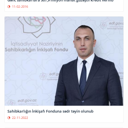
Gənc sahibkarlara 307,9 milyon manat güzəştli kredit verilib
11-02-2016
Sahibkarlığın İnkişafı Fonduna sədr təyin olunub
22-11-2022