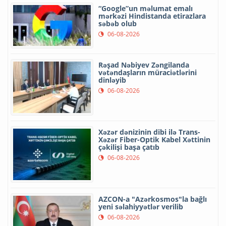
“Google”un məlumat emalı
mərkəzi Hindistanda etirazlara
səbəb olub
06-08-2026
Rəşad Nəbiyev Zəngilanda
vətəndaşların müraciətlərini
dinləyib
06-08-2026
Xəzər dənizinin dibi ilə Trans-
Xəzər Fiber-Optik Kabel Xəttinin
çəkilişi başa çatıb
06-08-2026
AZCON-a "Azərkosmos"la bağlı
yeni səlahiyyətlər verilib
06-08-2026