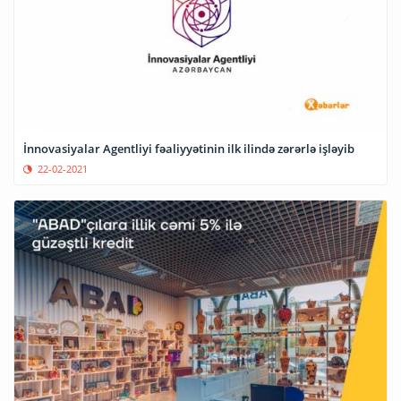
İnnovasiyalar Agentliyi fəaliyyətinin ilk ilində zərərlə işləyib
22-02-2021