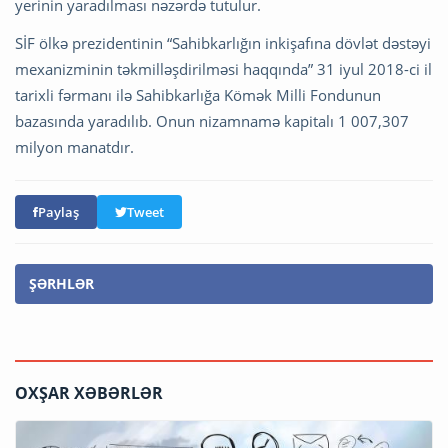
yerinin yaradılması nəzərdə tutulur.
SİF ölkə prezidentinin “Sahibkarlığın inkişafına dövlət dəstəyi
mexanizminin təkmilləşdirilməsi haqqında” 31 iyul 2018-ci il
tarixli fərmanı ilə Sahibkarlığa Kömək Milli Fondunun
bazasında yaradılıb. Onun nizamnamə kapitalı 1 007,307
milyon manatdır.
Paylaş
Tweet
ŞƏRHLƏR
OXŞAR XƏBƏRLƏR