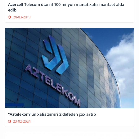
Azercell Telecom ötən il 100 milyon manat xalis mənfəət əldə
edib
28-03-2019
“Aztelekom”un xalis zərəri 2 dəfədən çox artıb
23-02-2024