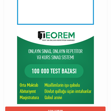
SON XƏBƏR