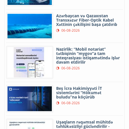
Azərbaycan və Qazaxıstan
Transxəzər Fiber-Optik Kabel
Xəttinin çəkilişini başa çatdırıb
06-08-2026
Nazirlik: “Mobil notariat”
tətbiqinin “mygov”a tam
inteqrasiyası istiqamətində işlər
davam etdirilir
06-08-2026
Beş İcra Hakimiyyəti İT
sistemlərini “Hökumət
buludu”na köçürüb
06-08-2026
Uşaqların rəqəmsal mühitdə
təhlükəsizliyi gücləndirilir -