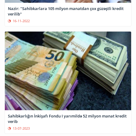
Nazir: "Sahibkarlara 105 milyon manatdan çox güzəştli kredit
verilib"
16-11-2022
Sahibkarlığın İnkişafı Fondu I yarımildə 52 milyon manat kredit
verib
13-07-2023