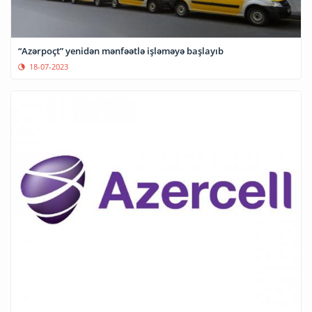
“Azərpoçt” yenidən mənfəətlə işləməyə başlayıb
18-07-2023