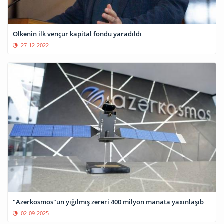
Ölkənin ilk vençur kapital fondu yaradıldı
27-12-2022
"Azərkosmos"un yığılmış zərəri 400 milyon manata yaxınlaşıb
02-09-2025