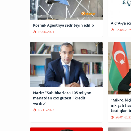
AKTA-ya icr
Kosmik Agentliyə sədr təyin edilib
22-04-202
16-06-2021
Nazir: "Sahibkarlara 105 milyon
manatdan çox güzəştli kredit
"Mikro, kiç
verilib"
inkişafı h
16-11-2022
təsdiqlənib
26-01-202