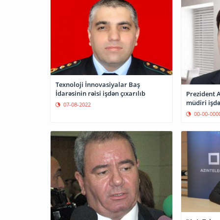
Texnoloji İnnovasiyalar Baş
İdarəsinin rəisi işdən çıxarılıb
Prezident 
müdiri işdə
07-08-2022
00-00-000