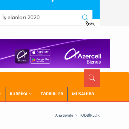
RUBRİKA
TƏDBİRLƏR
MÜSAHİBƏ
Ana Səhifə
TƏDBİRLƏR