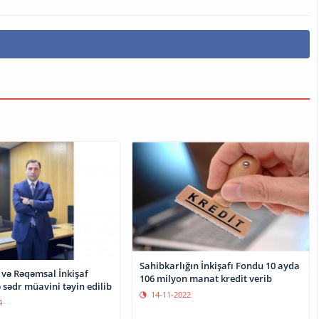
Sahibkarlığın İnkişafı Fondu 10 ayda
 və Rəqəmsal İnkişaf
106 milyon manat kredit verib
 sədr müavini təyin edilib
14-11-2022
4