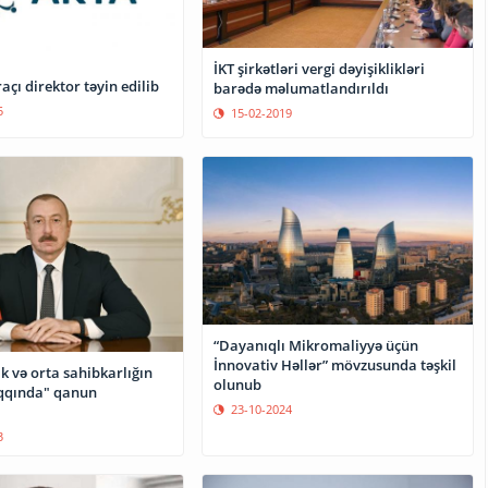
İKT şirkətləri vergi dəyişiklikləri
açı direktor təyin edilib
barədə məlumatlandırıldı
5
15-02-2019
“Dayanıqlı Mikromaliyyə üçün
İnnovativ Həllər” mövzusunda təşkil
ik və orta sahibkarlığın
olunub
aqqında" qanun
23-10-2024
3