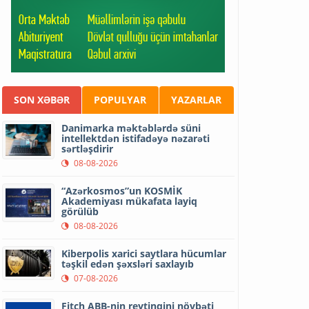
SON XƏBƏR
POPULYAR
YAZARLAR
Danimarka məktəblərdə süni
intellektdən istifadəyə nəzarəti
sərtləşdirir
08-08-2026
“Azərkosmos”un KOSMİK
Akademiyası mükafata layiq
görülüb
08-08-2026
Kiberpolis xarici saytlara hücumlar
təşkil edən şəxsləri saxlayıb
07-08-2026
Fitch ABB-nin reytinqini növbəti