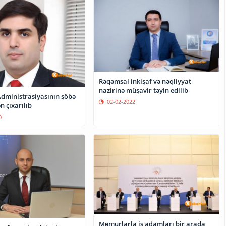
Rəqəmsal inkişaf və nəqliyyat
nazirinə müşavir təyin edilib
Administrasiyasının şöbə
02-02-2022
n çıxarılıb
0
Məmurlarla iş adamları bir arada