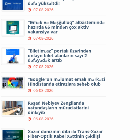
dəfə yüksəltdi!
07-08-2026
“Əmək və Məşğulluq” altsistemində
hazırda 65 mindən çox aktiv
vakansiya var
07-08-2026
“Biletim.az” portalı üzərindən
onlayn bilet alanların sayı 2
dəfəyədək artıb
07-08-2026
“Google”un məlumat emalı mərkəzi
Hindistanda etirazlara səbəb olub
06-08-2026
Rəşad Nəbiyev Zəngilanda
vətəndaşların müraciətlərini
dinləyib
06-08-2026
Xəzər dənizinin dibi ilə Trans-Xəzər
Fiber-Optik Kabel Xəttinin çəkilişi