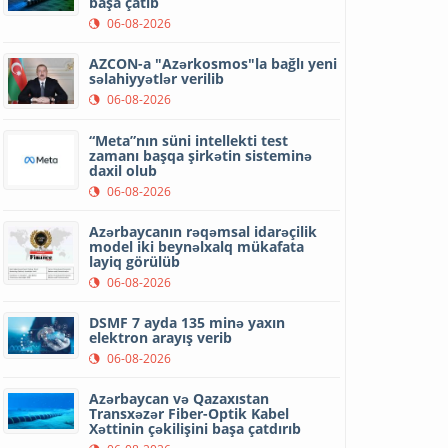
başa çatıb
06-08-2026
AZCON-a "Azərkosmos"la bağlı yeni
səlahiyyətlər verilib
06-08-2026
“Meta”nın süni intellekti test
zamanı başqa şirkətin sisteminə
daxil olub
06-08-2026
Azərbaycanın rəqəmsal idarəçilik
model iki beynəlxalq mükafata
layiq görülüb
06-08-2026
DSMF 7 ayda 135 minə yaxın
elektron arayış verib
06-08-2026
Azərbaycan və Qazaxıstan
Transxəzər Fiber-Optik Kabel
Xəttinin çəkilişini başa çatdırıb