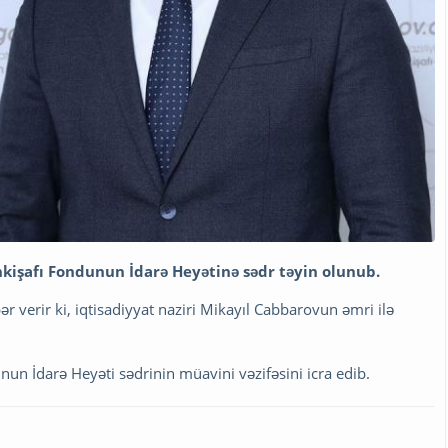
İnkişafı Fondunun İdarə Heyətinə sədr təyin olunub.
 verir ki, iqtisadiyyat naziri Mikayıl Cabbarovun əmri ilə
nun İdarə Heyəti sədrinin müavini vəzifəsini icra edib.