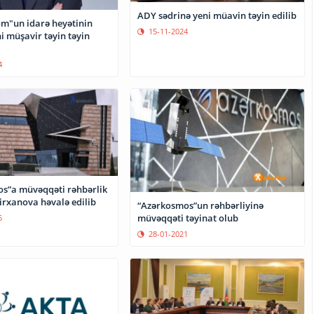
ADY sədrinə yeni müavin təyin edilib
om"un idarə heyətinin
15-11-2024
4
s”a müvəqqəti rəhbərlik
rxanova həvalə edilib
“Azərkosmos”un rəhbərliyinə
müvəqqəti təyinat olub
5
28-01-2021