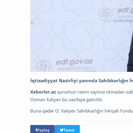
İqtisadiyyat Nazirliyi yanında Sahibkarlığın 
Xeberler.az
qurumun rəsmi saytına istinadən xəbər
Osman Xaliyev bu vəzifəyə gətirilib.
Buna qədər O. Xalıyev Sahibkarlığın İnkişafı Fondu
Paylaş
Tweet