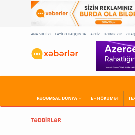
ANA SƏHİFƏ
LAYİHƏ HAQQINDA
ARXİV
XƏBƏRLƏR
ƏLA
RƏQƏMSAL DÜNYA
E - HÖKUMƏT
TE
TƏDBİRLƏR