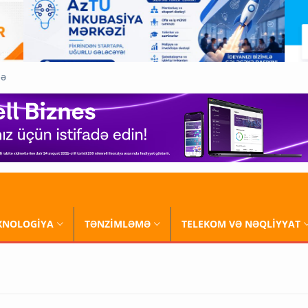
QƏ
XNOLOGİYA
TƏNZİMLƏMƏ
TELEKOM VƏ NƏQLİYYAT