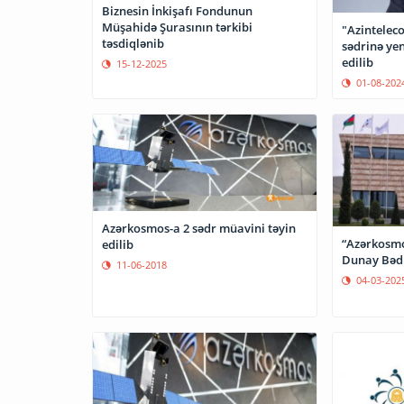
Biznesin İnkişafı Fondunun
Müşahidə Şurasının tərkibi
"Azintelec
təsdiqlənib
sədrinə yeni müşavir təyin təyin
edilib
15-12-2025
01-08-202
Azərkosmos-a 2 sədr müavini təyin
“Azərkosmo
edilib
Dunay Bədi
11-06-2018
04-03-202