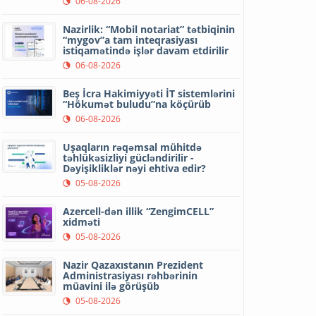
06-08-2026
Nazirlik: “Mobil notariat” tətbiqinin
“mygov”a tam inteqrasiyası
istiqamətində işlər davam etdirilir
06-08-2026
Beş İcra Hakimiyyəti İT sistemlərini
“Hökumət buludu”na köçürüb
06-08-2026
Uşaqların rəqəmsal mühitdə
təhlükəsizliyi gücləndirilir -
Dəyişikliklər nəyi ehtiva edir?
05-08-2026
Azercell-dən illik “ZengimCELL”
xidməti
05-08-2026
Nazir Qazaxıstanın Prezident
Administrasiyası rəhbərinin
müavini ilə görüşüb
05-08-2026