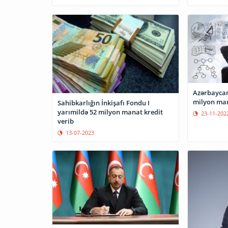
Azərbaycan
milyon mana
Sahibkarlığın İnkişafı Fondu I
yarımildə 52 milyon manat kredit
23-11-202
verib
13-07-2023