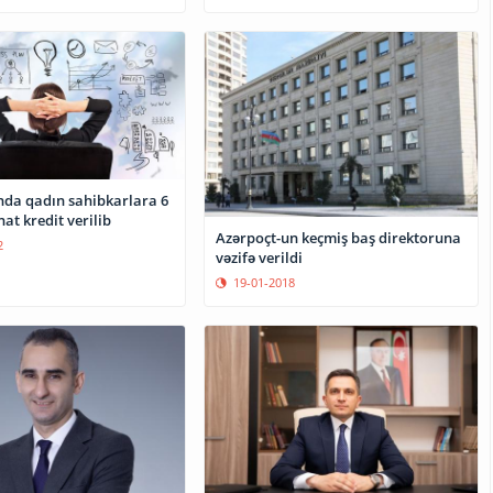
da qadın sahibkarlara 6
t kredit verilib
Azərpoçt-un keçmiş baş direktoruna
2
vəzifə verildi
19-01-2018