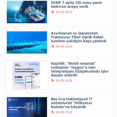
DSMF 7 ayda 135 minə yaxın
elektron arayış verib
06-08-2026
Azərbaycan və Qazaxıstan
Transxəzər Fiber-Optik Kabel
Xəttinin çəkilişini başa çatdırıb
06-08-2026
Nazirlik: “Mobil notariat”
tətbiqinin “mygov”a tam
inteqrasiyası istiqamətində işlər
davam etdirilir
06-08-2026
Beş İcra Hakimiyyəti İT
sistemlərini “Hökumət
buludu”na köçürüb
06-08-2026