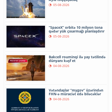
05-08-2026
“SpaceX” orbitə 10 milyon tona
qədər yük çıxarmağı planlaşdırır
05-08-2026
Bakcell rouminqi ilə yay tətilində
dünyanı kəşf et
04-08-2026
Vətəndaşlar “mygov” üzərindən
FHN-ə müraciət edə biləcəklər
04-08-2026