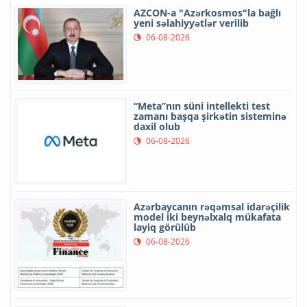
AZCON-a "Azərkosmos"la bağlı
yeni səlahiyyətlər verilib
06-08-2026
“Meta”nın süni intellekti test
zamanı başqa şirkətin sisteminə
daxil olub
06-08-2026
Azərbaycanın rəqəmsal idarəçilik
model iki beynəlxalq mükafata
layiq görülüb
06-08-2026