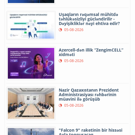
Uşaqların rəqəmsal mühitdə
təhlükəsizliyi gücləndirilir -
Dəyişikliklər nəyi ehtiva edir?
05-08-2026
Azercell-dən illik “ZengimCELL”
xidməti
05-08-2026
Nazir Qazaxıstanın Prezident
Administrasiyası rəhbərinin
müavini ilə görüşüb
05-08-2026
"Falcon 9" raketinin bir hissəsi
Ayla toqquşacaq