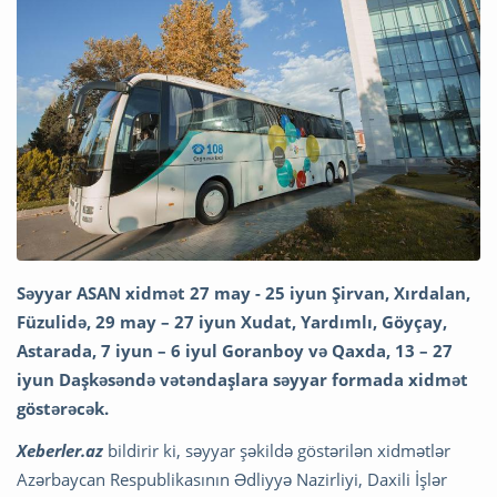
Səyyar ASAN xidmət 27 may - 25 iyun Şirvan, Xırdalan,
Füzulidə, 29 may – 27
iyun Xudat, Yardımlı, Göyçay,
Astarada, 7 iyun – 6 iyul Goranboy və Qaxda, 13 – 27
iyun Daşkəsəndə vətəndaşlara səyyar formada xidmət
göstərəcək.
Xeberler.az
bildirir ki, səyyar şəkildə göstərilən xidmətlər
Azərbaycan Respublikasının Ədliyyə Nazirliyi, Daxili İşlər