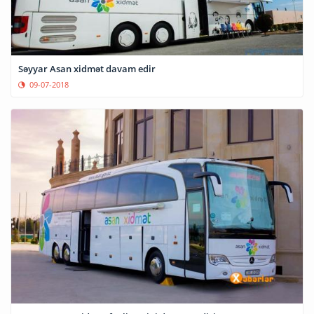
Səyyar Asan xidmət davam edir
09-07-2018