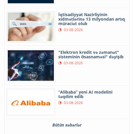
İqtisadiyyat Nazirliyinin
xidmətlərinə 13 milyondan artıq
müraciət olub
03-08-2026
"Elektron kredit və zəmanət"
sisteminin Əsasnaməsi" dəyişib
03-08-2026
“Alibaba” yeni AI modelini
təqdim edib
03-08-2026
Bütün xəbərlər