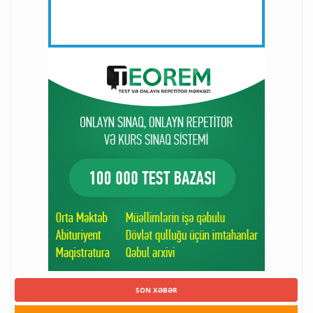
SON XƏBƏR