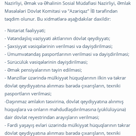
Nazirliyi, Əmək və Əhalinin Sosial Müdafiəsi Nazirliyi, Əmlak
Məsələləri Dövlət Komitəsi və "Azəriqaz" İB tərəfindən
təqdim olunur. Bu xidmətlərə aşağıdakılar daxildir:
- Notariat fəaliyyəti;
- Vətəndaşlıq vəziyyəti aktlarının dövlət qeydiyyatı;
- Şəxsiyyət vəsiqələrinin verilməsi və dəyişdirilməsi;
- Ümumvətəndaş pasportlarının verilməsi və dəyişdirilməsi;
- Sürücülük vəsiqələrinin dəyişdirilməsi;
- Əmək pensiyalarının təyin edilməsi;
- Mənzillər üzərində mülkiyyət hüquqlarının ilkin və təkrar
dövlət qeydiyyatına alınması barədə çıxarışların, texniki
pasportların verilməsi;
-Daşınmaz əmlakın təsvirinə, dövlət qeydiyyatına alınmış
hüquqlara və onların məhdudlaşdırılmasına (yüklülüyünə)
dair dövlət reyestrindən arayışların verilməsi;
- Fərdi yaşayış evləri üzərində mülkiyyət hüquqlarının təkrar
dövlət qeydiyyatına alınması barədə çıxarışların, texniki