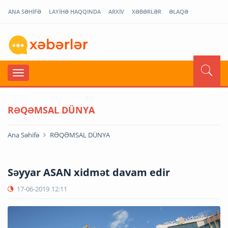
ANA SƏHİFƏ
LAYİHƏ HAQQINDA
ARXİV
XƏBƏRLƏR
ƏLAQƏ
RƏQƏMSAL DÜNYA
Ana Səhifə
RƏQƏMSAL DÜNYA
Səyyar ASAN xidmət davam edir
17-06-2019
12:11