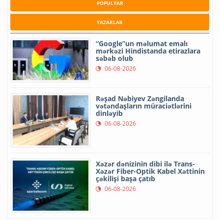
POPULYAR
YAZARLAR
“Google”un məlumat emalı
mərkəzi Hindistanda etirazlara
səbəb olub
06-08-2026
Rəşad Nəbiyev Zəngilanda
vətəndaşların müraciətlərini
dinləyib
06-08-2026
Xəzər dənizinin dibi ilə Trans-
Xəzər Fiber-Optik Kabel Xəttinin
çəkilişi başa çatıb
06-08-2026