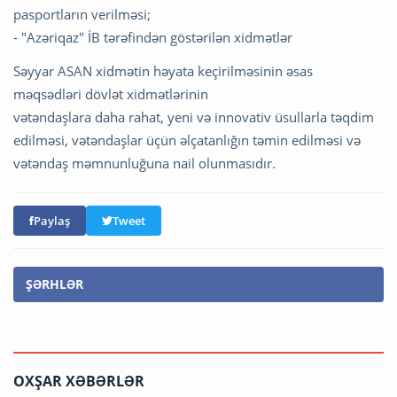
pasportların verilməsi;
- "Azəriqaz" İB tərəfindən göstərilən xidmətlər
Səyyar ASAN xidmətin həyata keçirilməsinin əsas
məqsədləri dövlət xidmətlərinin
vətəndaşlara daha rahat, yeni və innovativ üsullarla təqdim
edilməsi, vətəndaşlar üçün əlçatanlığın təmin edilməsi və
vətəndaş məmnunluğuna nail olunmasıdır.
Paylaş
Tweet
ŞƏRHLƏR
OXŞAR XƏBƏRLƏR