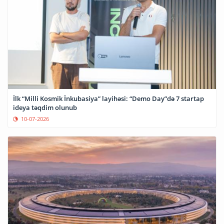
İlk “Milli Kosmik İnkubasiya” layihəsi: “Demo Day”də 7 startap
ideya təqdim olunub
10-07-2026