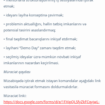
• mentorlarla strukturlaşdırılmış iş sessiyalarında iştirak
etmək;
• ideyanı layihə konseptinə çevirmək;
• problemin aktuallığını, həllin tətbiq imkanlarını və
potensial təsirini əsaslandırmaq;
• final təqdimat bacarıqlarını inkişaf etdirmək;
• layihəni “Demo Day” zamanı təqdim etmək;
• seçilmiş ideyalar üzrə mümkün növbəti inkişaf
imkanlarının nəzərdən keçirilməsi.
Müraciət qaydası
Müsabiqədə iştirak etmək istəyən komandalar aşağıdakı link
vasitəsilə müraciət formasını doldurmalıdırlar.
Müraciət linki:
https://docs.google.com/forms/d/e/1FAIpQLSfyZkFCqyjwL-