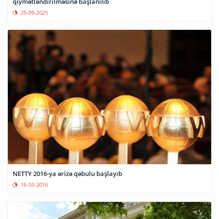
qiymətləndirilməsinə başlanılıb
25-09-2025
NETTY 2016-ya ərizə qəbulu başlayıb
16-03-2016