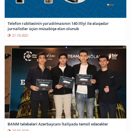
Telefon rabitəsinin yaradılmasının 140 illiyi ilə əlaqədar
jurnalistlər üçün müsabiqə elan olunub
21-10-2021
BANM tələbələri Azərbaycanı İtaliyada təmsil edəcəklər
23-04-2025