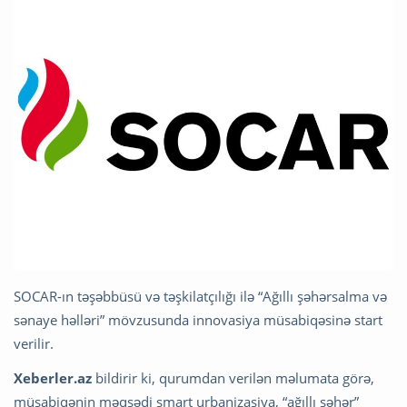
SOCAR-ın təşəbbüsü və təşkilatçılığı ilə “Ağıllı şəhərsalma və
sənaye həlləri” mövzusunda innovasiya müsabiqəsinə start
verilir.
Xeberler.az
bildirir ki, qurumdan verilən məlumata görə,
müsabiqənin məqsədi smart urbanizasiya, “ağıllı şəhər”