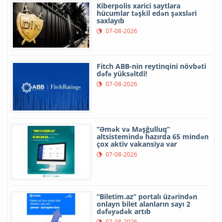
Kiberpolis xarici saytlara
hücumlar təşkil edən şəxsləri
saxlayıb
07-08-2026
Fitch ABB-nin reytinqini növbəti
dəfə yüksəltdi!
07-08-2026
“Əmək və Məşğulluq”
altsistemində hazırda 65 mindən
çox aktiv vakansiya var
07-08-2026
“Biletim.az” portalı üzərindən
onlayn bilet alanların sayı 2
dəfəyədək artıb
07-08-2026