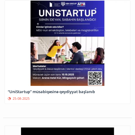
“UniStartup” müsabiqəsinə qeydiyyat başlanıb
25-08-2025