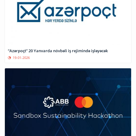
“Azərpoçt” 20 Yanvarda növbəli iş rejimində işləyəcək
19-01-2026