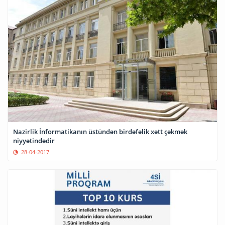
Nazirlik İnformatikanın üstündən birdəfəlik xətt çəkmək
niyyətindədir
28-04-2017