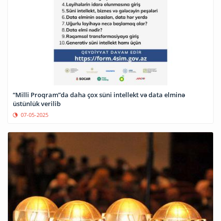
“Milli Proqram”da daha çox süni intellekt və data elminə
üstünlük verilib
07-05-2025