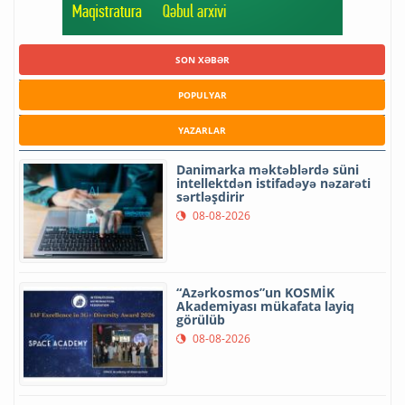
SON XƏBƏR
POPULYAR
YAZARLAR
Danimarka məktəblərdə süni
intellektdən istifadəyə nəzarəti
sərtləşdirir
08-08-2026
“Azərkosmos”un KOSMİK
Akademiyası mükafata layiq
görülüb
08-08-2026