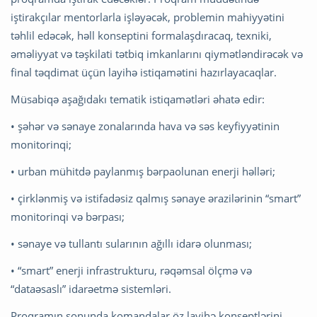
iştirakçılar mentorlarla işləyəcək, problemin mahiyyətini
təhlil edəcək, həll konseptini formalaşdıracaq, texniki,
əməliyyat və təşkilati tətbiq imkanlarını qiymətləndirəcək və
final təqdimat üçün layihə istiqamətini hazırlayacaqlar.
Müsabiqə aşağıdakı tematik istiqamətləri əhatə edir:
• şəhər və sənaye zonalarında hava və səs keyfiyyətinin
monitorinqi;
• urban mühitdə paylanmış bərpaolunan enerji həlləri;
• çirklənmiş və istifadəsiz qalmış sənaye ərazilərinin “smart”
monitorinqi və bərpası;
• sənaye və tullantı sularının ağıllı idarə olunması;
• “smart” enerji infrastrukturu, rəqəmsal ölçmə və
“dataəsaslı” idarəetmə sistemləri.
Proqramın sonunda komandalar öz layihə konseptlərini