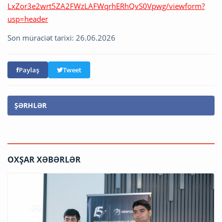
LxZor3e2wrt5ZA2FWzLAFWqrhERhQvS0Vpwg/viewform?
usp=header
Son müraciət tarixi: 26.06.2026
Paylaş
Tweet
ŞƏRHLƏR
OXŞAR XƏBƏRLƏR