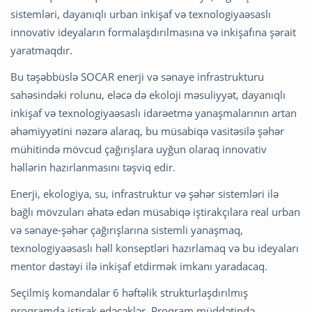
sistemləri, dayanıqlı urban inkişaf və texnologiyaəsaslı
innovativ ideyaların formalaşdırılmasına və inkişafına şərait
yaratmaqdır.
Bu təşəbbüslə SOCAR enerji və sənaye infrastrukturu
sahəsindəki rolunu, eləcə də ekoloji məsuliyyət, dayanıqlı
inkişaf və texnologiyaəsaslı idarəetmə yanaşmalarının artan
əhəmiyyətini nəzərə alaraq, bu müsabiqə vasitəsilə şəhər
mühitində mövcud çağırışlara uyğun olaraq innovativ
həllərin hazırlanmasını təşviq edir.
Enerji, ekologiya, su, infrastruktur və şəhər sistemləri ilə
bağlı mövzuları əhatə edən müsabiqə iştirakçılara real urban
və sənaye-şəhər çağırışlarına sistemli yanaşmaq,
texnologiyaəsaslı həll konseptləri hazırlamaq və bu ideyaları
mentor dəstəyi ilə inkişaf etdirmək imkanı yaradacaq.
Seçilmiş komandalar 6 həftəlik strukturlaşdırılmış
proqramda iştirak edəcəklər. Proqram müddətində