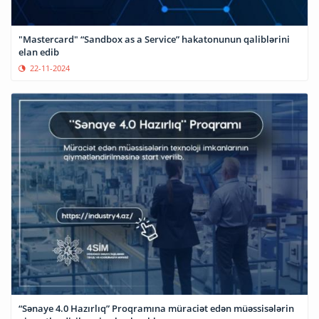
"Mastercard" “Sandbox as a Service” hakatonunun qaliblərini
elan edib
22-11-2024
“Sənaye 4.0 Hazırlıq” Proqramına müraciət edən müəssisələrin