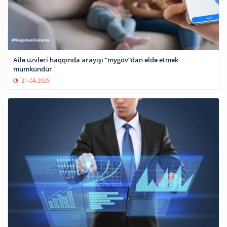
Ailə üzvləri haqqında arayışı “mygov”dan əldə etmək
mümkündür
21-04-2025