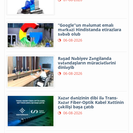
“Google”un məlumat emalı
mərkəzi Hindistanda etirazlara
səbəb olub
06-08-2026
Rəşad Nəbiyev Zəngilanda
vətəndaşların müraciətlərini
dinləyib
06-08-2026
Xəzər dənizinin dibi ilə Trans-
Xəzər Fiber-Optik Kabel Xəttinin
çəkilişi başa çatıb
06-08-2026