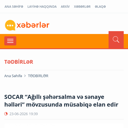
ANA SƏHİFƏ
LAYİHƏ HAQQINDA
ARXİV
XƏBƏRLƏR
ƏLAQƏ
TƏDBİRLƏR
Ana Səhifə
TƏDBİRLƏR
SOCAR “Ağıllı şəhərsalma və sənaye
həlləri” mövzusunda müsabiqə elan edir
23-06-2026
19:39