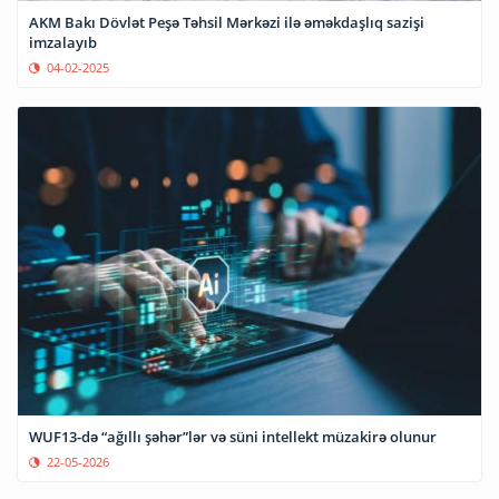
AKM Bakı Dövlət Peşə Təhsil Mərkəzi ilə əməkdaşlıq sazişi
imzalayıb
04-02-2025
WUF13-də “ağıllı şəhər”lər və süni intellekt müzakirə olunur
22-05-2026