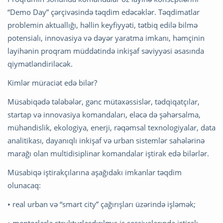
“Demo Day” çərçivəsində təqdim edəcəklər. Təqdimatlar
problemin aktuallığı, həllin keyfiyyəti, tətbiq edilə bilmə
potensialı, innovasiya və dəyər yaratma imkanı, həmçinin
layihənin proqram müddətində inkişaf səviyyəsi əsasında
qiymətləndiriləcək.
Kimlər müraciət edə bilər?
Müsabiqədə tələbələr, gənc mütəxəssislər, tədqiqatçılar,
startap və innovasiya komandaları, eləcə də şəhərsalma,
mühəndislik, ekologiya, enerji, rəqəmsal texnologiyalar, data
analitikası, dayanıqlı inkişaf və urban sistemlər sahələrinə
marağı olan multidisiplinar komandalar iştirak edə bilərlər.
Müsabiqə iştirakçılarına aşağıdakı imkanlar təqdim
olunacaq:
• real urban və “smart city” çağırışları üzərində işləmək;