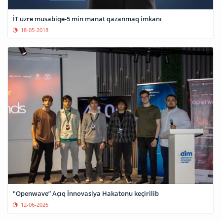
İT üzrə müsabiqə-5 min manat qazanmaq imkanı
18-05-2018
"Openwave” Açıq İnnovasiya Hakatonu keçirilib
12-06-2026