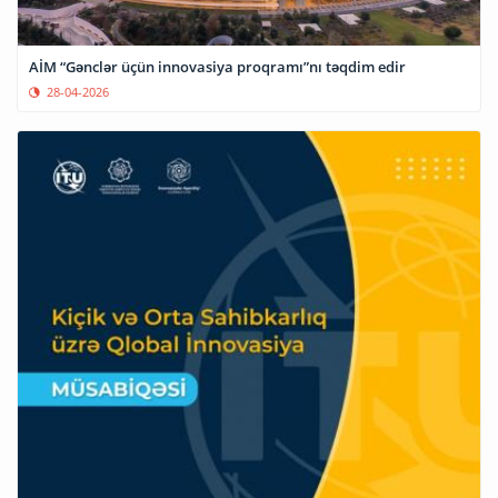
AİM “Gənclər üçün innovasiya proqramı”nı təqdim edir
28-04-2026