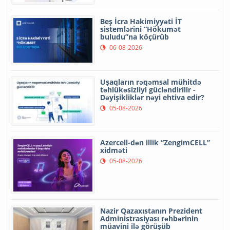
Beş İcra Hakimiyyəti İT
sistemlərini “Hökumət
buludu”na köçürüb
06-08-2026
Uşaqların rəqəmsal mühitdə
təhlükəsizliyi gücləndirilir -
Dəyişikliklər nəyi ehtiva edir?
05-08-2026
Azercell-dən illik “ZengimCELL”
xidməti
05-08-2026
Nazir Qazaxıstanın Prezident
Administrasiyası rəhbərinin
müavini ilə görüşüb