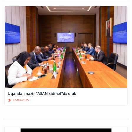
Uqandalı nazir “ASAN xidmət”də olub
27-08-2025