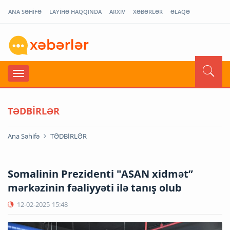
ANA SƏHİFƏ
LAYİHƏ HAQQINDA
ARXİV
XƏBƏRLƏR
ƏLAQƏ
TƏDBİRLƏR
Ana Səhifə
TƏDBİRLƏR
Somalinin Prezidenti "ASAN xidmət”
mərkəzinin fəaliyyəti ilə tanış olub
12-02-2025
15:48