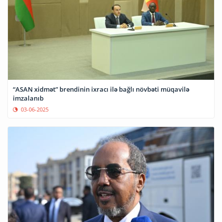
“ASAN xidmət” brendinin ixracı ilə bağlı növbəti müqavilə
imzalanıb
03-06-2025