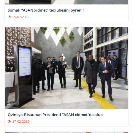
Somali “ASAN xidmət” təcrübəsini öyrənir
09-07-2025
Qvineya-Bisaunun Prezidenti “ASAN xidmət”də olub
27-02-2025