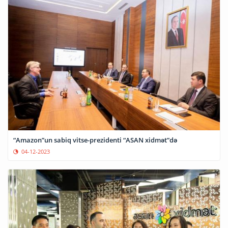
“Amazon”un sabiq vitse-prezidenti “ASAN xidmət”də
04-12-2023