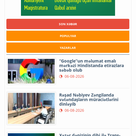
SON XƏBƏR
POPULYAR
YAZARLAR
“Google”un məlumat emalı
mərkəzi Hindistanda etirazlara
səbəb olub
06-08-2026
Rəşad Nəbiyev Zəngilanda
vətəndaşların müraciətlərini
dinləyib
06-08-2026
Xəzər dənizinin dibi ilə Trans-