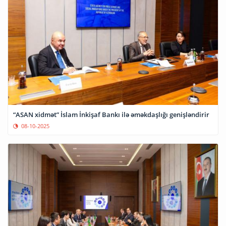
“ASAN xidmət” İslam İnkişaf Bankı ilə əməkdaşlığı genişləndirir
08-10-2025