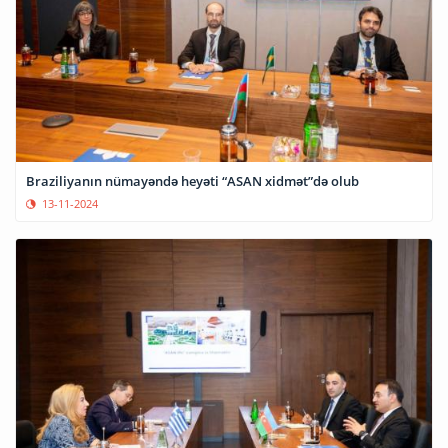
Braziliyanın nümayəndə heyəti “ASAN xidmət”də olub
13-11-2024