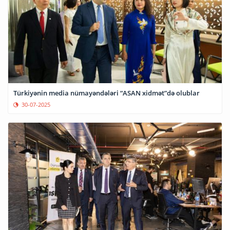
Türkiyənin media nümayəndələri “ASAN xidmət”də olublar
30-07-2025