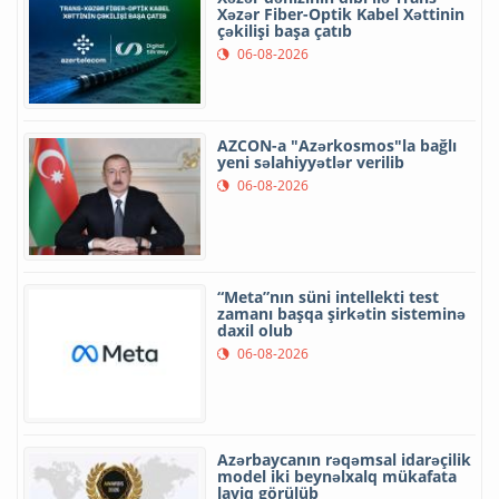
Xəzər Fiber-Optik Kabel Xəttinin
çəkilişi başa çatıb
06-08-2026
AZCON-a "Azərkosmos"la bağlı
yeni səlahiyyətlər verilib
06-08-2026
“Meta”nın süni intellekti test
zamanı başqa şirkətin sisteminə
daxil olub
06-08-2026
Azərbaycanın rəqəmsal idarəçilik
model iki beynəlxalq mükafata
layiq görülüb