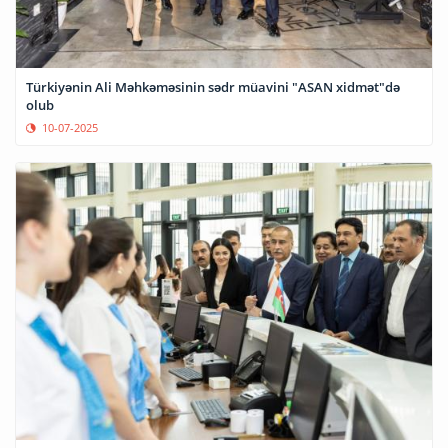
Türkiyənin Ali Məhkəməsinin sədr müavini "ASAN xidmət"də
olub
10-07-2025