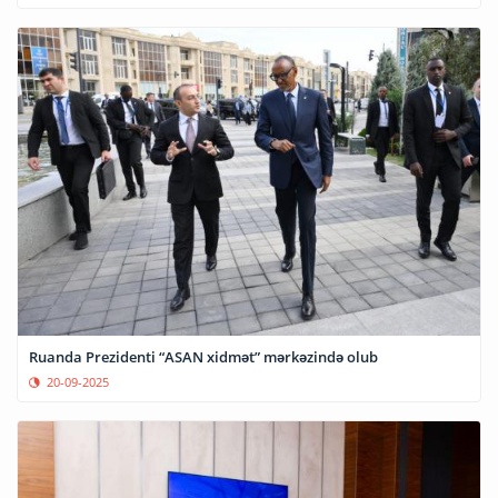
Ruanda Prezidenti “ASAN xidmət” mərkəzində olub
20-09-2025