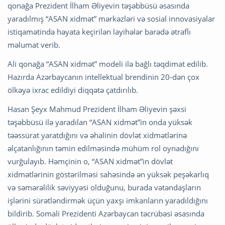
qonağa Prezident İlham Əliyevin təşəbbüsü əsasında
yaradılmış “ASAN xidmət” mərkəzləri və sosial innovasiyalar
istiqamətində həyata keçirilən layihələr barədə ətraflı
məlumat verib.
Ali qonağa “ASAN xidmət” modeli ilə bağlı təqdimat edilib.
Hazırda Azərbaycanın intellektual brendinin 20-dən çox
ölkəyə ixrac edildiyi diqqətə çatdırılıb.
Hasan Şeyx Mahmud Prezident İlham Əliyevin şəxsi
təşəbbüsü ilə yaradılan “ASAN xidmət”in onda yüksək
təəssürat yaratdığını və əhalinin dövlət xidmətlərinə
əlçatanlığının təmin edilməsində mühüm rol oynadığını
vurğulayıb. Həmçinin o, “ASAN xidmət”in dövlət
xidmətlərinin göstərilməsi sahəsində ən yüksək peşəkarlıq
və səmərəlilik səviyyəsi olduğunu, burada vətəndaşların
işlərini sürətləndirmək üçün yaxşı imkanların yaradıldığını
bildirib. Somali Prezidenti Azərbaycan təcrübəsi əsasında