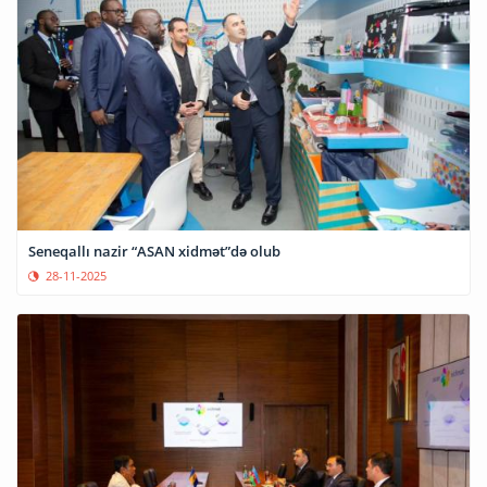
Seneqallı nazir “ASAN xidmət”də olub
28-11-2025