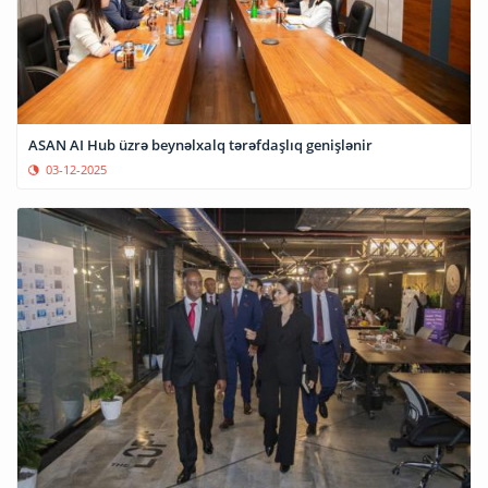
ASAN AI Hub üzrə beynəlxalq tərəfdaşlıq genişlənir
03-12-2025