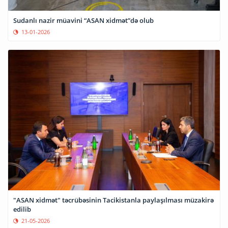
Sudanlı nazir müavini “ASAN xidmət”də olub
13-01-2026
"ASAN xidmət" təcrübəsinin Tacikistanla paylaşılması müzakirə
edilib
21-05-2026