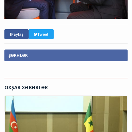
Paylaş
Tweet
ŞƏRHLƏR
OXŞAR XƏBƏRLƏR