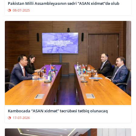
Pakistan Milli Assambleyasının sədri “ASAN xidmət”də olub
08-07-2025
Kambocada “ASAN xidmət” təcrübəsi tətbiq olunacaq
17-07-2026