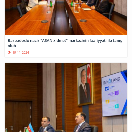
Barbadoslu nazir "ASAN xidmət” mərkəzinin fəaliyyəti ilə tanış
olub
19-11-2024