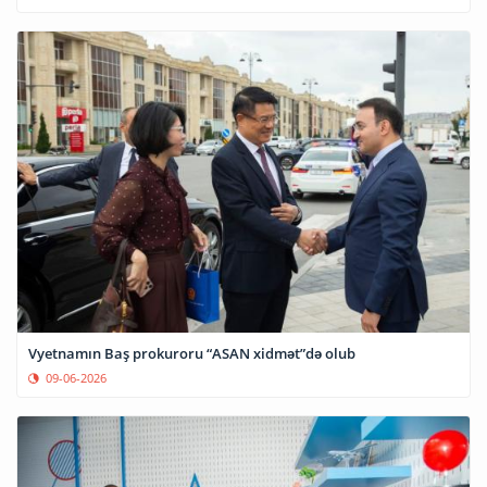
Vyetnamın Baş prokuroru “ASAN xidmət”də olub
09-06-2026