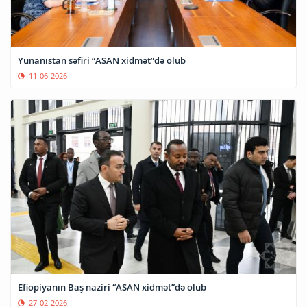
Yunanıstan səfiri “ASAN xidmət”də olub
11-06-2026
Efiopiyanın Baş naziri “ASAN xidmət”də olub
27-02-2026