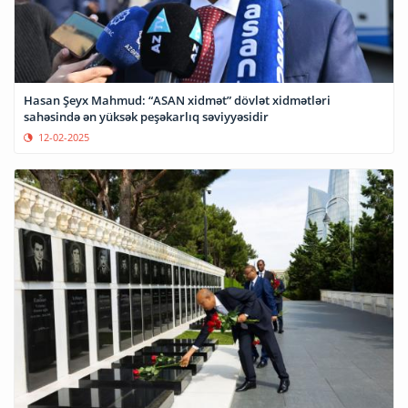
Hasan Şeyx Mahmud: “ASAN xidmət” dövlət xidmətləri
sahəsində ən yüksək peşəkarlıq səviyyəsidir
12-02-2025