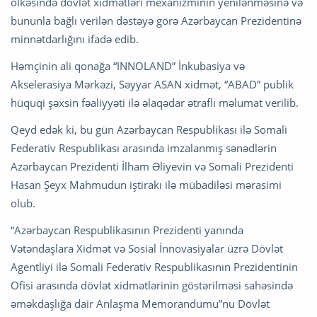
ölkəsində dövlət xidmətləri mexanizminin yenilənməsinə və
bununla bağlı verilən dəstəyə görə Azərbaycan Prezidentinə
minnətdarlığını ifadə edib.
Həmçinin ali qonağa “INNOLAND” İnkubasiya və
Akselerasiya Mərkəzi, Səyyar ASAN xidmət, “ABAD” publik
hüquqi şəxsin fəaliyyəti ilə əlaqədar ətraflı məlumat verilib.
Qeyd edək ki, bu gün Azərbaycan Respublikası ilə Somali
Federativ Respublikası arasında imzalanmış sənədlərin
Azərbaycan Prezidenti İlham Əliyevin və Somali Prezidenti
Hasan Şeyx Mahmudun iştirakı ilə mübadiləsi mərasimi
olub.
“Azərbaycan Respublikasının Prezidenti yanında
Vətəndaşlara Xidmət və Sosial İnnovasiyalar üzrə Dövlət
Agentliyi ilə Somali Federativ Respublikasının Prezidentinin
Ofisi arasında dövlət xidmətlərinin göstərilməsi sahəsində
əməkdaşlığa dair Anlaşma Memorandumu”nu Dövlət