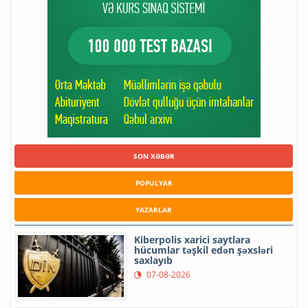
SON XƏBƏR
POPULYAR
YAZARLAR
Kiberpolis xarici saytlara
hücumlar təşkil edən şəxsləri
saxlayıb
07-08-2026