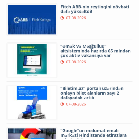
Fitch ABB-nin reytinqini növbəti
dəfə yüksəltdi!
07-08-2026
“Əmək və Məşğulluq”
altsistemində hazırda 65 mindən
çox aktiv vakansiya var
07-08-2026
“Biletim.az” portalı üzərindən
onlayn bilet alanların sayı 2
dəfəyədək artıb
07-08-2026
“Google”un məlumat emalı
mərkəzi Hindistanda etirazlara