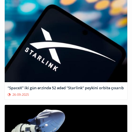
“SpaceX” iki gün ərzində 52 ədəd “Starlink” peykini orbitə çıxarıb
26-09-2025