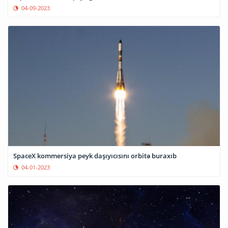
04-09-2023
SpaceX kommersiya peyk daşıyıcısını orbitə buraxıb
04-01-2023