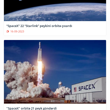
“SpaceX” 22 “Starlink” peykini orbitə çıxardı
16-09-2023
"SpaceX" orbitə 21 peyk göndərdi