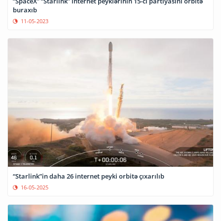
“SpaceX” “Starlink” internet peyklərinin 15-ci partiyasını orbitə
buraxıb
11-05-2023
“Starlink”in daha 26 internet peyki orbitə çıxarılıb
16-05-2025