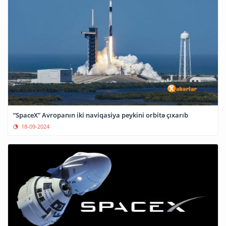
“SpaceX” Avropanın iki naviqasiya peykini orbitə çıxarıb
18-09-2024