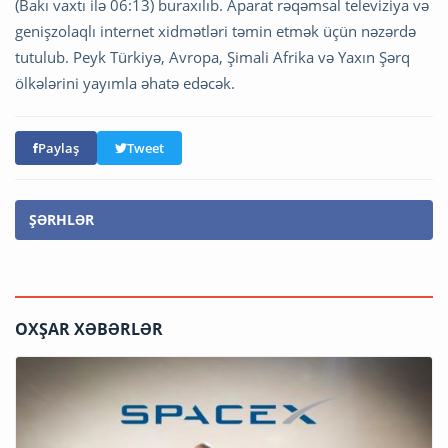
(Bakı vaxtı ilə 06:13) buraxılıb. Aparat rəqəmsal televiziya və
genişzolaqlı internet xidmətləri təmin etmək üçün nəzərdə
tutulub. Peyk Türkiyə, Avropa, Şimali Afrika və Yaxın Şərq
ölkələrini yayımla əhatə edəcək.
Paylaş
Tweet
ŞƏRHLƏR
OXŞAR XƏBƏRLƏR