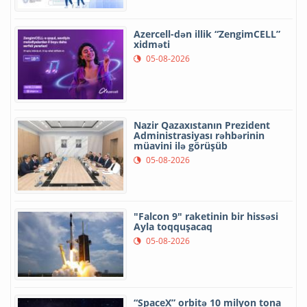
Azercell-dən illik “ZengimCELL”
xidməti
05-08-2026
Nazir Qazaxıstanın Prezident
Administrasiyası rəhbərinin
müavini ilə görüşüb
05-08-2026
"Falcon 9" raketinin bir hissəsi
Ayla toqquşacaq
05-08-2026
“SpaceX” orbitə 10 milyon tona