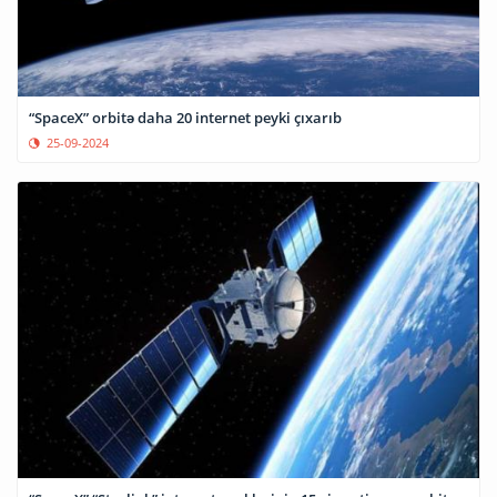
“SpaceX” orbitə daha 20 internet peyki çıxarıb
25-09-2024