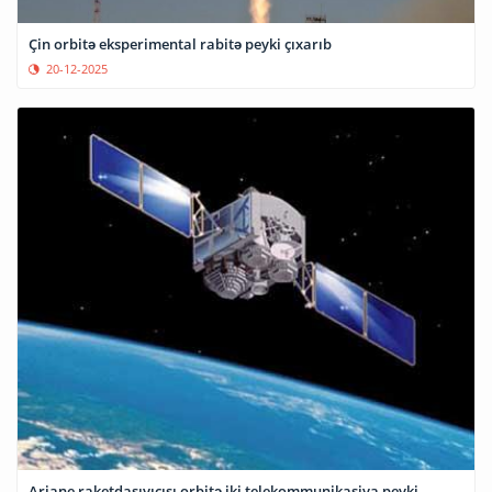
Çin orbitə eksperimental rabitə peyki çıxarıb
20-12-2025
Ariane raketdaşıyıcısı orbitə iki telekommunikasiya peyki