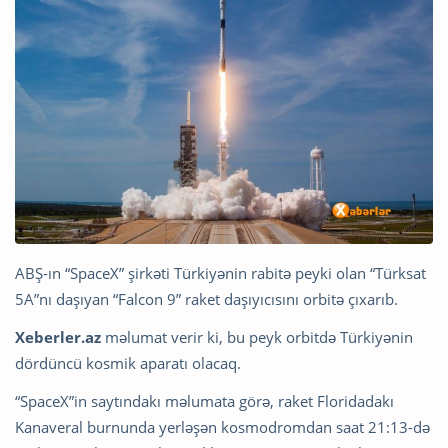
ABŞ-ın “SpaceX” şirkəti Türkiyənin rabitə peyki olan “Türksat
5A”nı daşıyan “Falcon 9” raket daşıyıcısını orbitə çıxarıb.
Xeberler.az
məlumat verir ki, bu peyk orbitdə Türkiyənin
dördüncü kosmik aparatı olacaq.
“SpaceX”in saytındakı məlumata görə, raket Floridadakı
Kanaveral burnunda yerləşən kosmodromdan saat 21:13-də