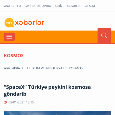
ANA SƏHİFƏ
LAYİHƏ HAQQINDA
ARXİV
XƏBƏRLƏR
ƏLAQƏ
KOSMOS
Ana Səhifə
TELEKOM VƏ NƏQLİYYAT
KOSMOS
“SpaceX” Türkiyə peykini kosmosa
göndərib
08-01-2021
12:15