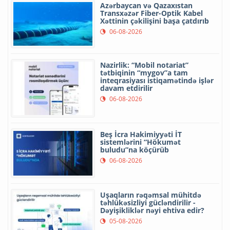
Azərbaycan və Qazaxıstan
Transxəzər Fiber-Optik Kabel
Xəttinin çəkilişini başa çatdırıb
06-08-2026
Nazirlik: “Mobil notariat”
tətbiqinin “mygov”a tam
inteqrasiyası istiqamətində işlər
davam etdirilir
06-08-2026
Beş İcra Hakimiyyəti İT
sistemlərini “Hökumət
buludu”na köçürüb
06-08-2026
Uşaqların rəqəmsal mühitdə
təhlükəsizliyi gücləndirilir -
Dəyişikliklər nəyi ehtiva edir?
05-08-2026