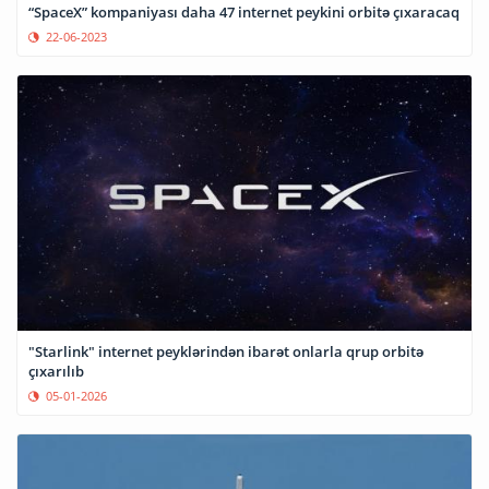
“SpaceX” kompaniyası daha 47 internet peykini orbitə çıxaracaq
22-06-2023
"Starlink" internet peyklərindən ibarət onlarla qrup orbitə
çıxarılıb
05-01-2026