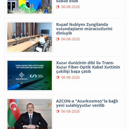
səbəb olub
06-08-2026
Rəşad Nəbiyev Zəngilanda
vətəndaşların müraciətlərini
dinləyib
06-08-2026
Xəzər dənizinin dibi ilə Trans-
Xəzər Fiber-Optik Kabel Xəttinin
çəkilişi başa çatıb
06-08-2026
AZCON-a "Azərkosmos"la bağlı
yeni səlahiyyətlər verilib
06-08-2026