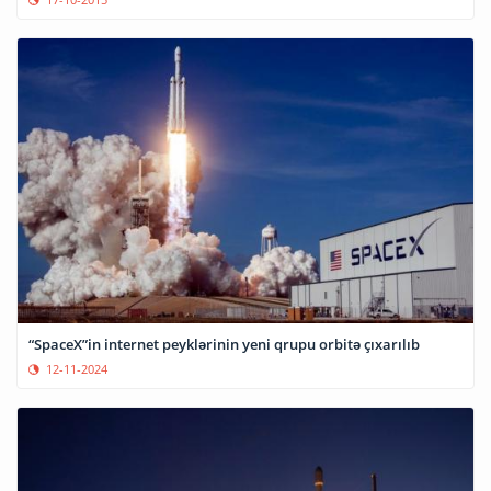
“SpaceX”in internet peyklərinin yeni qrupu orbitə çıxarılıb
12-11-2024