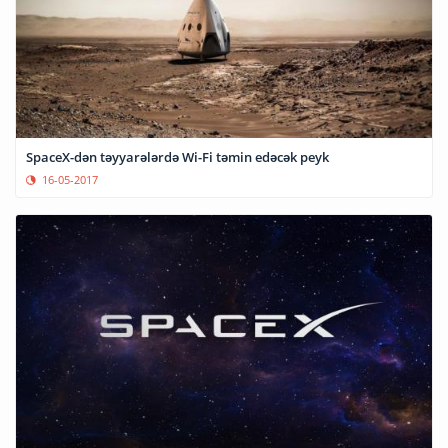
SpaceX-dən təyyarələrdə Wi-Fi təmin edəcək peyk
16-05-2017