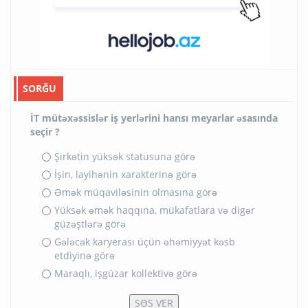
SORĞU
İT mütəxəssislər iş yerlərini hansı meyarlar əsasında
seçir ?
Şirkətin yüksək statusuna görə
İşin, layihənin xarakterinə görə
Əmək müqaviləsinin olmasına görə
Yüksək əmək haqqına, mükafatlara və digər
güzəştlərə görə
Gələcək karyerası üçün əhəmiyyət kəsb
etdiyinə görə
Maraqlı, işgüzar kollektivə görə