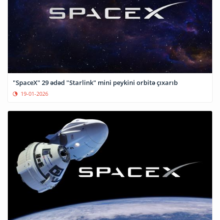
"SpaceX" 29 ədəd "Starlink" mini peykini orbitə çıxarıb
19-01-2026