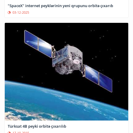
"SpaceX" internet peyklərinin yeni qrupunu orbitə çıxarıb
03-12-2025
Türksat 4B peyki orbitə çıxarılıb
17-10-2015