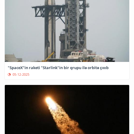
"SpaceX"in raketi "Starlink"in bir qrupu ilə orbitə çıxıb
05-12-2025