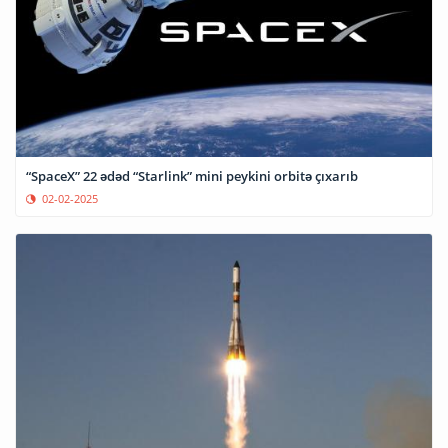
“SpaceX” 22 ədəd “Starlink” mini peykini orbitə çıxarıb
02-02-2025