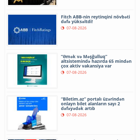
Fitch ABB-nin reytinqini növbəti
dəfə yüksəltdi!
07-08-2026
“Əmək və Məşğulluq”
altsistemində hazırda 65 mindən
çox aktiv vakansiya var
07-08-2026
“Biletim.az” portalı üzərindən
onlayn bilet alanların sayı 2
dəfəyədək artıb
07-08-2026