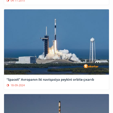
04-11-2015
“SpaceX” Avropanın iki naviqasiya peykini orbitə çıxarıb
18-09-2024