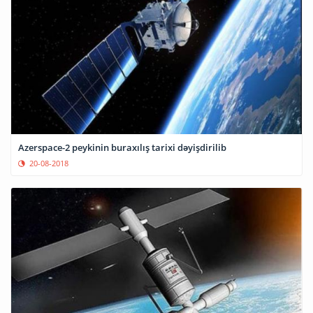
Azerspace-2 peykinin buraxılış tarixi dəyişdirilib
20-08-2018