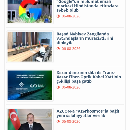
“Google”un məlumat emalı
mərkəzi Hindistanda etirazlara
səbəb olub
06-08-2026
Rəşad Nəbiyev Zəngilanda
vətəndaşların müraciətlərini
dinləyib
06-08-2026
Xəzər dənizinin dibi ilə Trans-
Xəzər Fiber-Optik Kabel Xəttinin
çəkilişi başa çatıb
06-08-2026
AZCON-a "Azərkosmos"la bağlı
yeni səlahiyyətlər verilib
06-08-2026