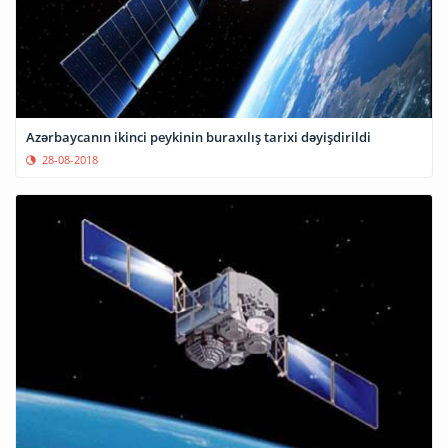
Azərbaycanın ikinci peykinin buraxılış tarixi dəyişdirildi
28-08-2018