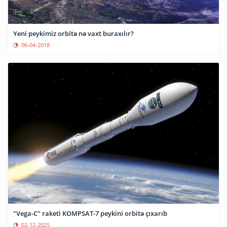
Yeni peykimiz orbitə nə vaxt buraxılır?
06-04-2018
"Vega-C" raketi KOMPSAT-7 peykini orbitə çıxarıb
02-12-2025