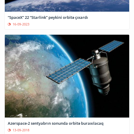
“SpaceX” 22 “Starlink” peykini orbitə çıxardı
16-09-2023
Azerspace-2 sentyabrın sonunda orbitə buraxılacaq
13-09-2018