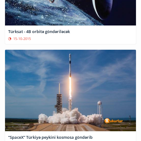
Türksat - 4B orbitə göndəriləcək
15-10-2015
“SpaceX” Türkiyə peykini kosmosa göndərib