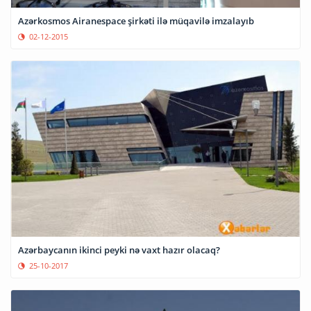
Azərkosmos Airanespace şirkəti ilə müqavilə imzalayıb
02-12-2015
Azərbaycanın ikinci peyki nə vaxt hazır olacaq?
25-10-2017