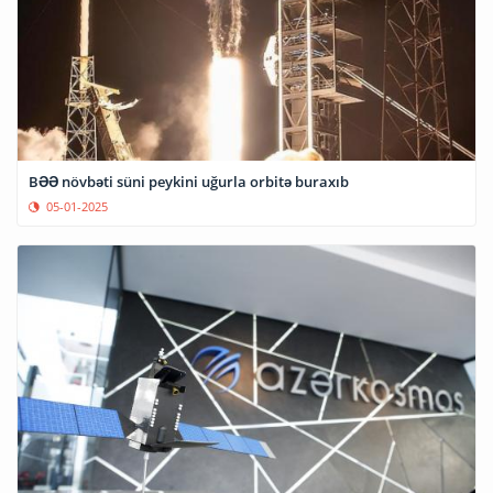
BƏƏ növbəti süni peykini uğurla orbitə buraxıb
05-01-2025