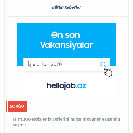
Bütün xəbərlər
SORĞU
İT mütəxəssislər iş yerlərini hansı meyarlar əsasında
seçir ?