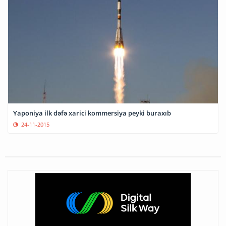
Yaponiya ilk dəfə xarici kommersiya peyki buraxıb
24-11-2015