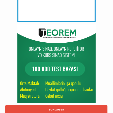
SON XƏBƏR