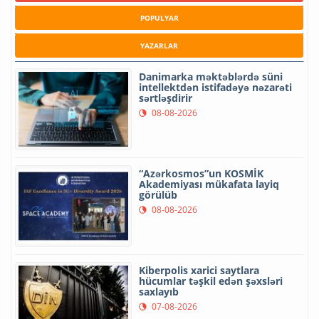
POPULYAR
YAZARLAR
Danimarka məktəblərdə süni
intellektdən istifadəyə nəzarəti
sərtləşdirir
08-08-2026
“Azərkosmos”un KOSMİK
Akademiyası mükafata layiq
görülüb
08-08-2026
Kiberpolis xarici saytlara
hücumlar təşkil edən şəxsləri
saxlayıb
07-08-2026