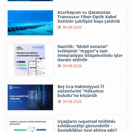
Azərbaycan və Qazaxıstan
Transxəzər Fiber-Optik Kabel
Xəttinin çəkilişini başa çatdırıb
06-08-2026
Nazirlik: “Mobil notariat”
tətbiqinin “mygov”a tam
inteqrasiyası istiqamətində işlər
davam etdirilir
06-08-2026
Beş İcra Hakimiyyəti İT
sistemlərini “Hökumət
buludu”na köçürüb
06-08-2026
Uşaqların rəqəmsal mühitdə
təhlükəsizliyi gücləndirilir -
Dəyişikliklər nəyi ehtiva edir?