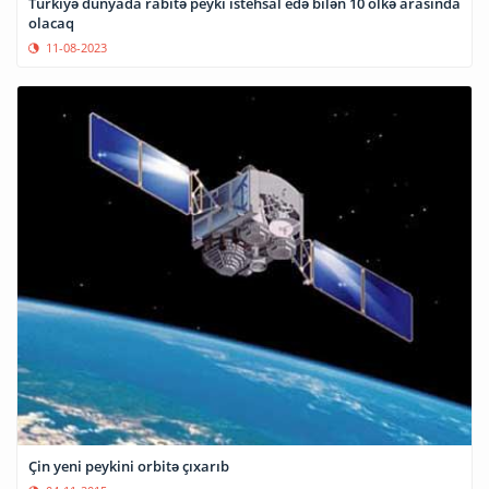
Türkiyə dünyada rabitə peyki istehsal edə bilən 10 ölkə arasında
olacaq
11-08-2023
Çin yeni peykini orbitə çıxarıb