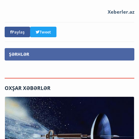
Xeberler.az
Paylaş
Tweet
ŞƏRHLƏR
OXŞAR XƏBƏRLƏR