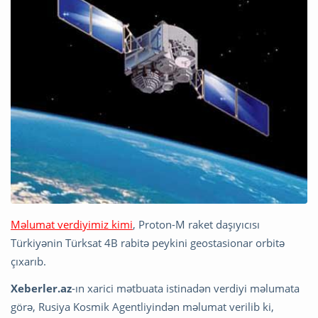
Məlumat verdiyimiz kimi
, Proton-M raket daşıyıcısı
Türkiyənin Türksat 4B rabitə peykini geostasionar orbitə
çıxarıb.
Xeberler.az
-ın xarici mətbuata istinadən verdiyi məlumata
görə, Rusiya Kosmik Agentliyindən məlumat verilib ki,