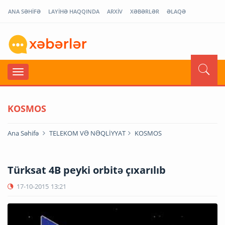
ANA SƏHİFƏ
LAYİHƏ HAQQINDA
ARXİV
XƏBƏRLƏR
ƏLAQƏ
KOSMOS
Ana Səhifə
TELEKOM VƏ NƏQLİYYAT
KOSMOS
Türksat 4B peyki orbitə çıxarılıb
17-10-2015
13:21