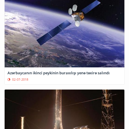
Azərbaycanın ikinci peykinin buraxılışı yenə təxirə salındı
02-07-2018