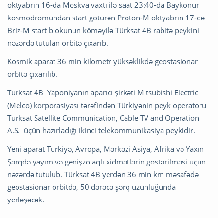
oktyabrın 16-da Moskva vaxtı ilə saat 23:40-da Baykonur
kosmodromundan start götürən Proton-M oktyabrın 17-də
Briz-M start blokunun köməyilə Türksat 4B rabitə peykini
nəzərdə tutulan orbitə çıxarıb.
Kosmik aparat 36 min kilometr yüksəklikdə geostasionar
orbitə çıxarılıb.
Türksat 4B Yaponiyanın aparıcı şirkəti Mitsubishi Electric
(Melco) korporasiyası tərəfindən Türkiyənin peyk operatoru
Turksat Satellite Communication, Cable TV and Operation
A.S. üçün hazırladığı ikinci telekommunikasiya peykidir.
Yeni aparat Türkiyə, Avropa, Mərkəzi Asiya, Afrika və Yaxın
Şərqdə yayım və genişzolaqlı xidmətlərin göstərilməsi üçün
nəzərdə tutulub. Türksat 4B yerdən 36 min km məsafədə
geostasionar orbitdə, 50 dərəcə şərq uzunluğunda
yerləşəcək.