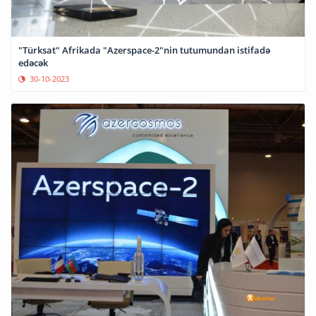
"Türksat" Afrikada "Azerspace-2"nin tutumundan istifadə
edəcək
30-10-2023