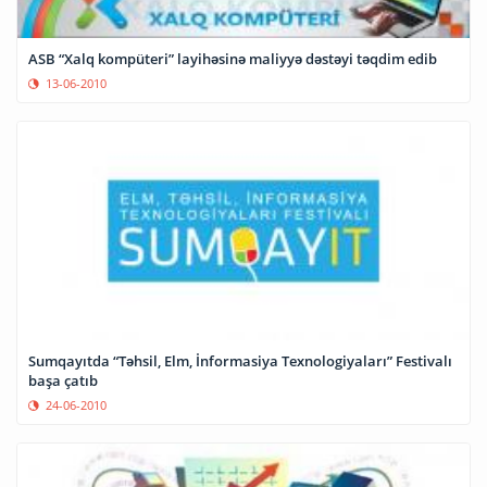
ASB “Xalq kompüteri” layihəsinə maliyyə dəstəyi təqdim edib
13-06-2010
Sumqayıtda “Təhsil, Elm, İnformasiya Texnologiyaları” Festivalı
başa çatıb
24-06-2010