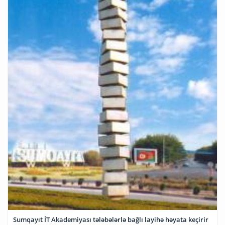
Sumqayıt İT Akademiyası tələbələrlə bağlı layihə həyata keçirir