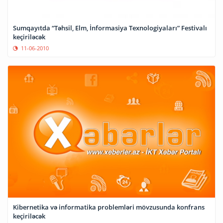
Sumqayıtda “Təhsil, Elm, İnformasiya Texnologiyaları” Festivalı
keçiriləcək
11-06-2010
Kibernetika və informatika problemləri mövzusunda konfrans
keçiriləcək