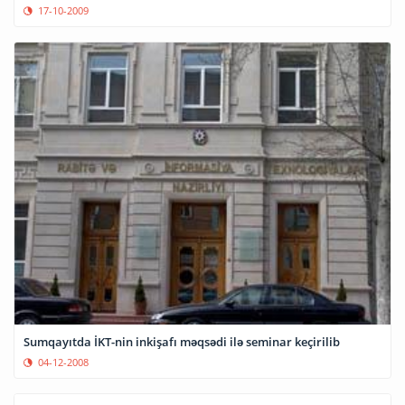
17-10-2009
Sumqayıtda İKT-nin inkişafı məqsədi ilə seminar keçirilib
04-12-2008