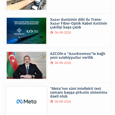
Xəzər dənizinin dibi ilə Trans-
Xəzər Fiber-Optik Kabel Xəttinin
çəkilişi başa çatıb
06-08-2026
AZCON-a "Azərkosmos"la bağlı
yeni səlahiyyətlər verilib
06-08-2026
“Meta”nın süni intellekti test
zamanı başqa şirkətin sisteminə
daxil olub
06-08-2026