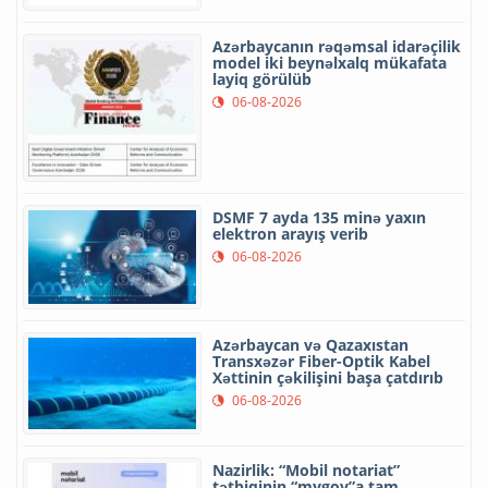
Azərbaycanın rəqəmsal idarəçilik
model iki beynəlxalq mükafata
layiq görülüb
06-08-2026
DSMF 7 ayda 135 minə yaxın
elektron arayış verib
06-08-2026
Azərbaycan və Qazaxıstan
Transxəzər Fiber-Optik Kabel
Xəttinin çəkilişini başa çatdırıb
06-08-2026
Nazirlik: “Mobil notariat”
tətbiqinin “mygov”a tam