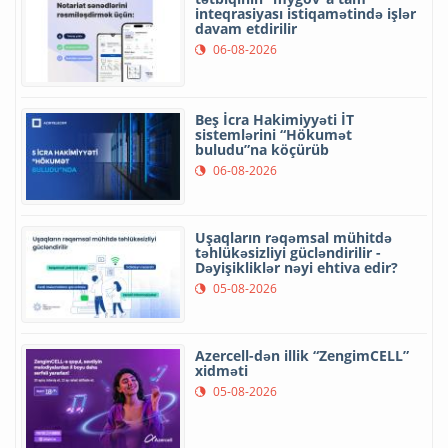
inteqrasiyası istiqamətində işlər
davam etdirilir
06-08-2026
Beş İcra Hakimiyyəti İT
sistemlərini “Hökumət
buludu”na köçürüb
06-08-2026
Uşaqların rəqəmsal mühitdə
təhlükəsizliyi gücləndirilir -
Dəyişikliklər nəyi ehtiva edir?
05-08-2026
Azercell-dən illik “ZengimCELL”
xidməti
05-08-2026