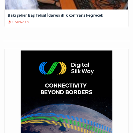
Bakı şəhər Baş Təhsil İdarəsi illik konfrans keçirəcək
02-09-2009