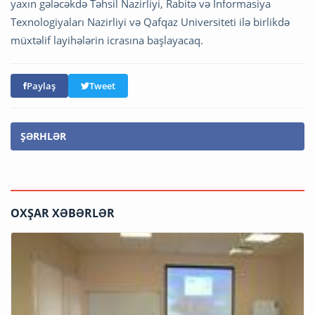
yaxın gələcəkdə Təhsil Nazirliyi, Rabitə və İnformasiya
Texnologiyaları Nazirliyi və Qafqaz Universiteti ilə birlikdə
müxtəlif layihələrin icrasına başlayacaq.
Paylaş
Tweet
ŞƏRHLƏR
OXŞAR XƏBƏRLƏR