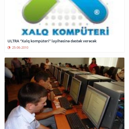
ULTRA “Xalq kompüteri” layihəsinə dəstək verəcək
25-06-2010