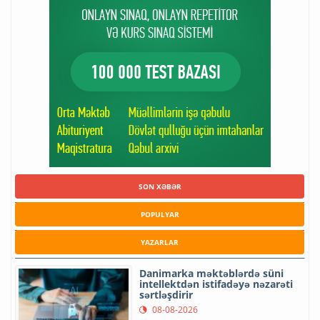
SON XƏBƏR
POPULYAR
YAZARLAR
Danimarka məktəblərdə süni
intellektdən istifadəyə nəzarəti
sərtləşdirir
08-08-2026