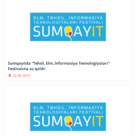
Sumqayıtda “Təhsil, Elm, İnformasiya Texnologiyaları”
Festivalına az qaldı!
22-06-2010