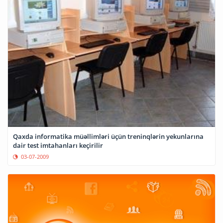
Qaxda informatika müəllimləri üçün treninqlərin yekunlarına
dair test imtahanları keçirilir
03-07-2009