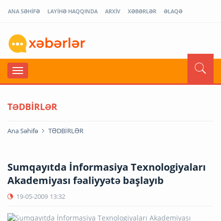
ANA SƏHİFƏ
LAYİHƏ HAQQINDA
ARXİV
XƏBƏRLƏR
ƏLAQƏ
TƏDBİRLƏR
Ana Səhifə
TƏDBİRLƏR
Sumqayıtda İnformasiya Texnologiyaları
Akademiyası fəaliyyətə başlayıb
19-05-2009
13:32