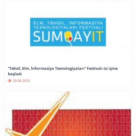
“Təhsil, Elm, İnformasiya Texnologiyaları” Festivalı öz işinə
başladı
23-06-2010