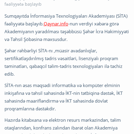
Sumqayıtda İnformasiya Texnologiyaları Akademiyası (SİTA)
fəaliyyətə başlayıb.
Qaynar.info
-nun verdiyi xəbərə görə
Akademiyanın yaradılması təşəbbüsü Şəhər İcra Hakimiyyəti
və Təhsil Şöbəsinə məxsusdur.
Şəhər rəhbərliyi SİTA-nı ,müasir avadanlıqlar,
sertifikatlaşdırılmış tədris vəsaitləri, lisenziyalı proqram
təminatları, qabaqcıl təlim-tədris texnologiyaları ilə təchiz
edib.
SİTA-nın əsas məqsədi informatika və kompüter elminin
inkişafına və təhsil sahəsində İKT-nin tətbiqinə dəstək, İKT
sahəsində maarifləndirmə və İKT sahəsində dövlət
proqramlarına dəstəkdir.
Hazırda kitabxana və elektron resurs mərkəzindən, təlim
otaqlarından, konfrans zalından ibarət olan Akademiya