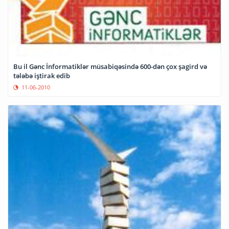
Bu il Gənc İnformatiklər müsabiqəsində 600-dən çox şagird və
tələbə iştirak edib
11-06-2010