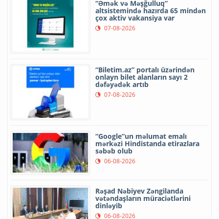
“Əmək və Məşğulluq”
altsistemində hazırda 65 mindən
çox aktiv vakansiya var
07-08-2026
“Biletim.az” portalı üzərindən
onlayn bilet alanların sayı 2
dəfəyədək artıb
07-08-2026
“Google”un məlumat emalı
mərkəzi Hindistanda etirazlara
səbəb olub
06-08-2026
Rəşad Nəbiyev Zəngilanda
vətəndaşların müraciətlərini
dinləyib
06-08-2026