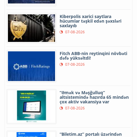
Kiberpolis xarici saytlara
hücumlar təşkil edən şəxsləri
saxlayıb
07-08-2026
Fitch ABB-nin reytinqini növbəti
dəfə yüksəltdi!
07-08-2026
“Əmək və Məşğulluq”
altsistemində hazırda 65 mindən
çox aktiv vakansiya var
07-08-2026
“Biletim.az” portalı üzərindən