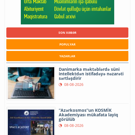
SON XƏBƏR
POPULYAR
YAZARLAR
Danimarka məktəblərdə süni
intellektdən istifadəyə nəzarəti
sərtləşdirir
08-08-2026
“Azərkosmos”un KOSMİK
Akademiyası mükafata layiq
görülüb
08-08-2026