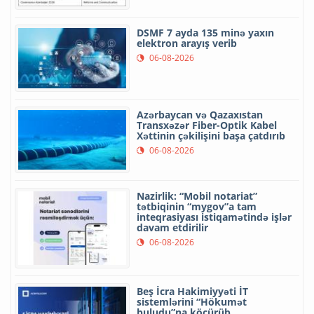
DSMF 7 ayda 135 minə yaxın
elektron arayış verib
06-08-2026
Azərbaycan və Qazaxıstan
Transxəzər Fiber-Optik Kabel
Xəttinin çəkilişini başa çatdırıb
06-08-2026
Nazirlik: “Mobil notariat”
tətbiqinin “mygov”a tam
inteqrasiyası istiqamətində işlər
davam etdirilir
06-08-2026
Beş İcra Hakimiyyəti İT
sistemlərini “Hökumət
buludu”na köçürüb