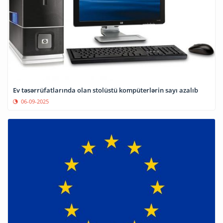
Ev təsərrüfatlarında olan stolüstü kompüterlərin sayı azalıb
06-09-2025