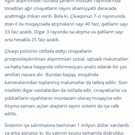
Ağıllı alqoritmdən istifadə şəhərin müxtəlif rayonlarında
törədilən ağır cinayətlərin sayını əhəmiyyətli dərəcədə
azaltmağa imkan verib. Belə ki, Çikaqonun 7-ci rayonunda
ötən il ilə müqayisədə atışmaların sayı 40 faiz, qətllərin sayı
33 faiz azalıb. Digər 3 rayonda isə atışma və qətllərin sayı
orta hesabla 25 faiz azalıb.
Çikaqo polisinin istifadə etdiyi cinayətlərin
proqnozlaşdırılması alqoritmləri sosial, iqtisadi məlumatları
və hətta hava haqqında informasiyanı analiz edərək bir çox
amilləri nəzərə alır. Bundan başqa, müşahidə
kameralarından toplanmış məlumatlar da tətbiq edilir. Süni
intellekt digər vasitələrdən də istifadə edir, cinayətkarlar və
şübhəlilərin siyahılarını müntəzəm olaraq müqayisə edir.
Atışma zamanı açılan atəşlərin təyini sistemi də işə cəlb
edilib.
Sistemin işə salınmasına təxminən 1 milyon dollar xərclənib
və artıq görünür ki, bu yatırım özünü tamamilə doğruldur.