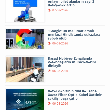
onlayn bilet alanların sayı 2
dəfəyədək artıb
07-08-2026
“Google”un məlumat emalı
mərkəzi Hindistanda etirazlara
səbəb olub
06-08-2026
Rəşad Nəbiyev Zəngilanda
vətəndaşların müraciətlərini
dinləyib
06-08-2026
Xəzər dənizinin dibi ilə Trans-
Xəzər Fiber-Optik Kabel Xəttinin
çəkilişi başa çatıb
06-08-2026