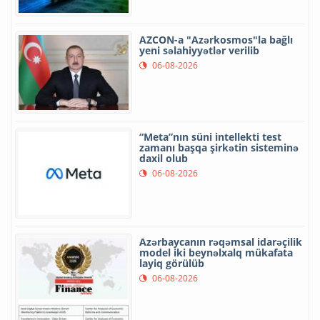
AZCON-a "Azərkosmos"la bağlı
yeni səlahiyyətlər verilib
06-08-2026
“Meta”nın süni intellekti test
zamanı başqa şirkətin sisteminə
daxil olub
06-08-2026
Azərbaycanın rəqəmsal idarəçilik
model iki beynəlxalq mükafata
layiq görülüb
06-08-2026