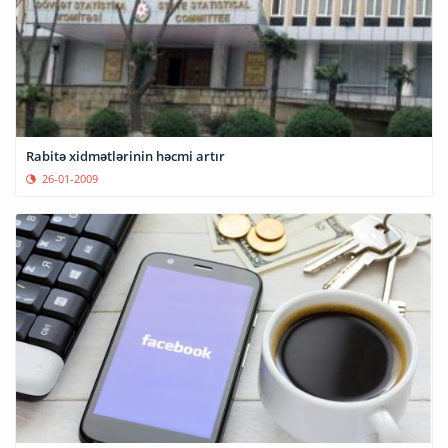
Rabitə xidmətlərinin həcmi artır
26-01-2009