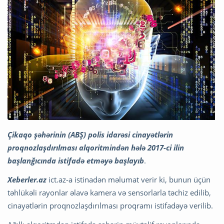
Çikaqo şəhərinin (ABŞ) polis idarəsi cinayətlərin
proqnozlaşdırılması alqoritmindən hələ 2017-ci ilin
başlanğıcında istifadə etməyə başlayıb
.
Xeberler.az
ict.az-a istinadən məlumat verir ki, bunun üçün
təhlükəli rayonlar əlavə kamera və sensorlarla təchiz edilib,
cinayətlərin proqnozlaşdırılması proqramı istifadəyə verilib.