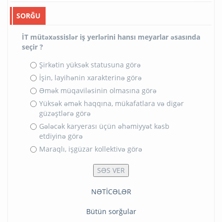
SORĞU
İT mütəxəssislər iş yerlərini hansı meyarlar əsasında
seçir ?
Şirkətin yüksək statusuna görə
İşin, layihənin xarakterinə görə
Əmək müqaviləsinin olmasına görə
Yüksək əmək haqqına, mükafatlara və digər
güzəştlərə görə
Gələcək karyerası üçün əhəmiyyət kəsb
etdiyinə görə
Maraqlı, işgüzar kollektivə görə
NƏTİCƏLƏR
Bütün sorğular