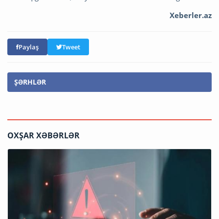
Xeberler.az
Paylaş
Tweet
ŞƏRHLƏR
OXŞAR XƏBƏRLƏR