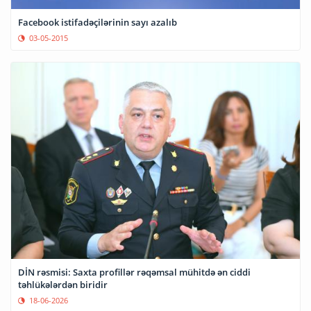
Facebook istifadəçilərinin sayı azalıb
03-05-2015
DİN rəsmisi: Saxta profillər rəqəmsal mühitdə ən ciddi
təhlükələrdən biridir
18-06-2026