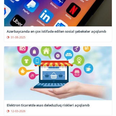
Azərbaycanda ən çox istifadə edilən sosial şəbəkələr açıqlanıb
01-08-2025
Elektron ticarətdə əsas dələduzluq riskləri açıqlanıb
12-03-2026