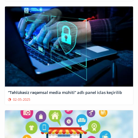
“Təhlükəsiz rəqəmsal media mühiti” adlı panel iclas keçirilib
02-05-2025