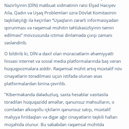
Nazirliyinin (DİN) mətbuat xidmətinin rəisi Elşad Hacıyev
Ailə, Qadın və Uşaq Problemləri üzrə Dövlət Komitəsinin
təşkilatçılığı ilə keçirilən “Uşaqların zərərli informasiyadan
qorunması və rəqəmsal mühitin təhlükəsizliyinin təmin
edilməsi” mövzusunda ictimai dinləmədə çıxışı zamanı
səsləndirib.
O bildirib ki, DİN-ə daxil olan müraciətlərin əhəmiyyətli
hissəsi internet və sosial media platformalarında baş verən
hüquqpozmalara aiddir. Rəqəmsal mühit artıq müxtəlif növ
cinayətlərin törədilməsi üçün istifadə olunan əsas
platformalardan birinə çevrilib.
"Kiberməkanda dələduzluq, saxta hesablar vasitəsilə
törədilən hüquqazidd əməllər, qanunsuz məhsulların, o
cümlədən alkoqollu içkilərin qanunsuz satışı, müxtəlif
maliyyə fırıldaqları və digər ağır cinayətlərin təşkili halları
müşahidə olunur. Bu səbəbdən rəqəmsal mühitdə