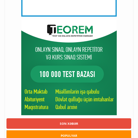
SON XƏBƏR
POPULYAR