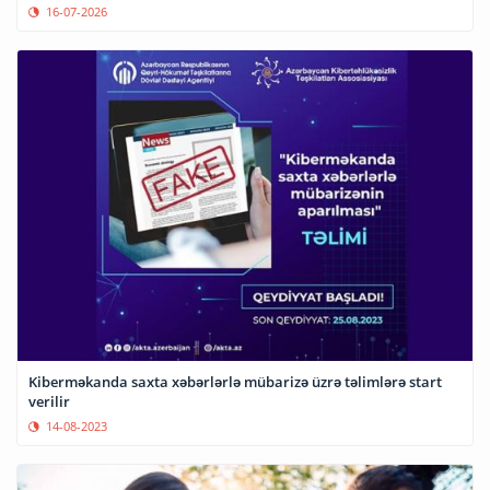
16-07-2026
Kiberməkanda saxta xəbərlərlə mübarizə üzrə təlimlərə start
verilir
14-08-2023