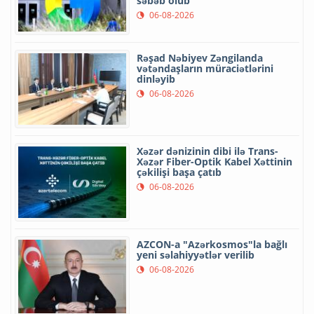
səbəb olub
06-08-2026
Rəşad Nəbiyev Zəngilanda
vətəndaşların müraciətlərini
dinləyib
06-08-2026
Xəzər dənizinin dibi ilə Trans-
Xəzər Fiber-Optik Kabel Xəttinin
çəkilişi başa çatıb
06-08-2026
AZCON-a "Azərkosmos"la bağlı
yeni səlahiyyətlər verilib
06-08-2026