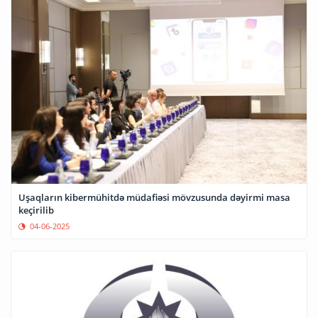
Uşaqların kibermühitdə müdafiəsi mövzusunda dəyirmi masa
keçirilib
04-06-2025