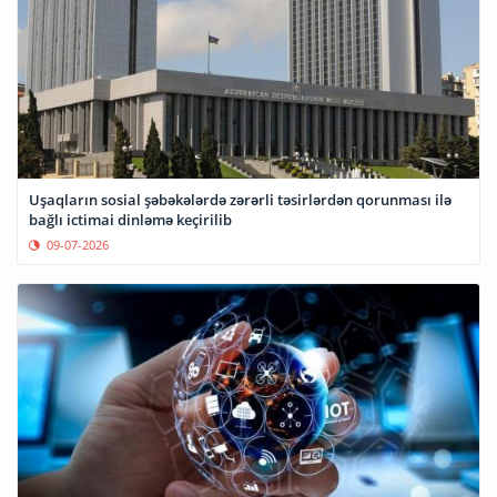
Uşaqların sosial şəbəkələrdə zərərli təsirlərdən qorunması ilə
bağlı ictimai dinləmə keçirilib
09-07-2026