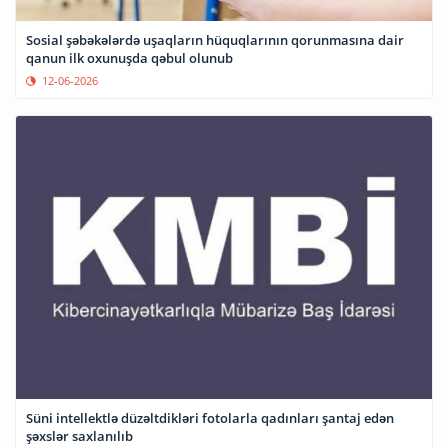
Sosial şəbəkələrdə uşaqların hüquqlarının qorunmasına dair
qanun ilk oxunuşda qəbul olunub
12-06-2026
Süni intellektlə düzəltdikləri fotolarla qadınları şantaj edən
şəxslər saxlanılıb