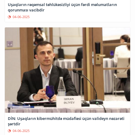
Uşaqların rəqəmsal təhlükəsizliyi üçün fərdi məlumatların
qorunması vacibdir
04-06-2025
DİN: Uşaqların kibermühitdə müdafiəsi üçün valideyn nəzarəti
şərtdir
04-06-2025