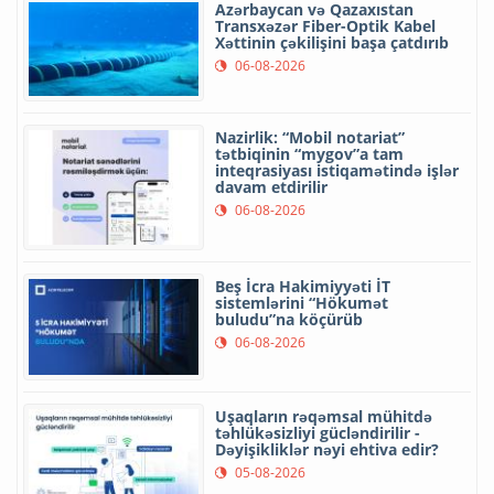
Azərbaycan və Qazaxıstan
Transxəzər Fiber-Optik Kabel
Xəttinin çəkilişini başa çatdırıb
06-08-2026
Nazirlik: “Mobil notariat”
tətbiqinin “mygov”a tam
inteqrasiyası istiqamətində işlər
davam etdirilir
06-08-2026
Beş İcra Hakimiyyəti İT
sistemlərini “Hökumət
buludu”na köçürüb
06-08-2026
Uşaqların rəqəmsal mühitdə
təhlükəsizliyi gücləndirilir -
Dəyişikliklər nəyi ehtiva edir?
05-08-2026