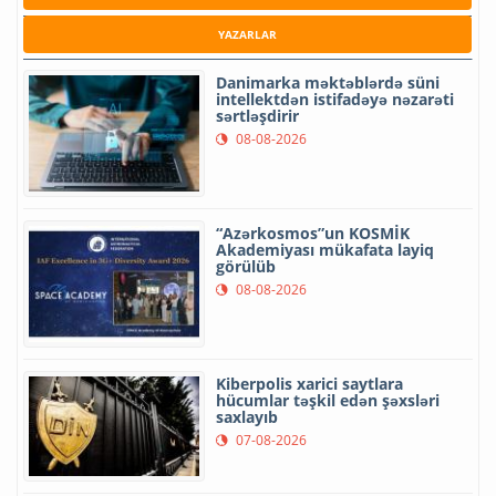
YAZARLAR
Danimarka məktəblərdə süni
intellektdən istifadəyə nəzarəti
sərtləşdirir
08-08-2026
“Azərkosmos”un KOSMİK
Akademiyası mükafata layiq
görülüb
08-08-2026
Kiberpolis xarici saytlara
hücumlar təşkil edən şəxsləri
saxlayıb
07-08-2026