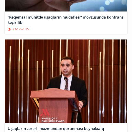
“Rəqəmsal mühitdə uşaqların müdafiəsi” mövzusunda konfrans
keçirilib
23-12-2025
Uşaqların zərərli məzmundan qorunması beynəlxalq