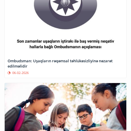
Ombudsman: Uşaqların rəqəmsal təhlükəsizliyinə nəzarət
edilməlidir
06-02-2026