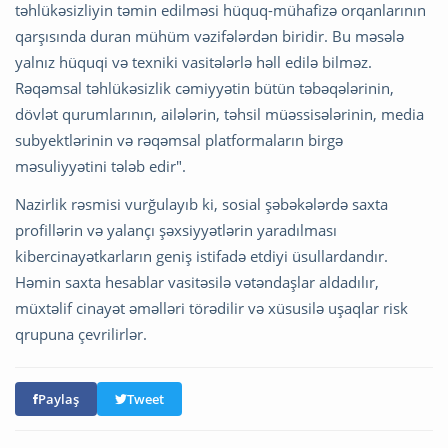
təhlükəsizliyin təmin edilməsi hüquq-mühafizə orqanlarının
qarşısında duran mühüm vəzifələrdən biridir. Bu məsələ
yalnız hüquqi və texniki vasitələrlə həll edilə bilməz.
Rəqəmsal təhlükəsizlik cəmiyyətin bütün təbəqələrinin,
dövlət qurumlarının, ailələrin, təhsil müəssisələrinin, media
subyektlərinin və rəqəmsal platformaların birgə
məsuliyyətini tələb edir".
Nazirlik rəsmisi vurğulayıb ki, sosial şəbəkələrdə saxta
profillərin və yalançı şəxsiyyətlərin yaradılması
kibercinayətkarların geniş istifadə etdiyi üsullardandır.
Həmin saxta hesablar vasitəsilə vətəndaşlar aldadılır,
müxtəlif cinayət əməlləri törədilir və xüsusilə uşaqlar risk
qrupuna çevrilirlər.
Paylaş
Tweet