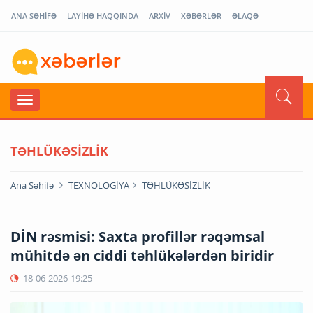
ANA SƏHİFƏ
LAYİHƏ HAQQINDA
ARXİV
XƏBƏRLƏR
ƏLAQƏ
TƏHLÜKƏSİZLİK
Ana Səhifə
TEXNOLOGİYA
TƏHLÜKƏSİZLİK
DİN rəsmisi: Saxta profillər rəqəmsal
mühitdə ən ciddi təhlükələrdən biridir
18-06-2026
19:25