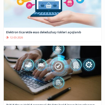
Elektron ticarətdə əsas dələduzluq riskləri açıqlanıb
12-03-2026
Zahid Oruc: Vahid rəqəmsal dövlətə keçid insan hüquqlarının