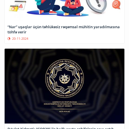
“Nar” uşaqlar üçün təhlükəsiz rəqəmsal mühitin yaradılmasına
töhfə verir
20-11-2024
Dövlət Xidməti: “COP29” ilə bağlı saxta səhifələrin sayı artıb