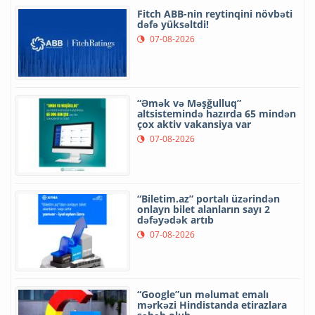
Fitch ABB-nin reytinqini növbəti
dəfə yüksəltdi!
07-08-2026
“Əmək və Məşğulluq”
altsistemində hazırda 65 mindən
çox aktiv vakansiya var
07-08-2026
“Biletim.az” portalı üzərindən
onlayn bilet alanların sayı 2
dəfəyədək artıb
07-08-2026
“Google”un məlumat emalı
mərkəzi Hindistanda etirazlara