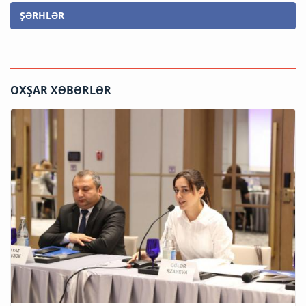
ŞƏRHLƏR
OXŞAR XƏBƏRLƏR