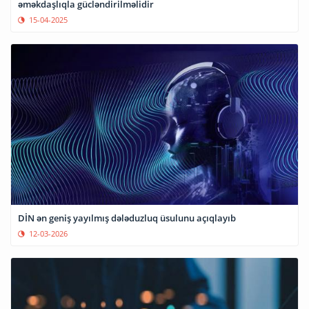
əməkdaşlıqla gücləndirilməlidir
15-04-2025
DİN ən geniş yayılmış dələduzluq üsulunu açıqlayıb
12-03-2026