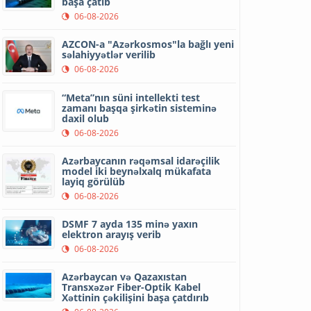
başa çatıb
06-08-2026
AZCON-a "Azərkosmos"la bağlı yeni
səlahiyyətlər verilib
06-08-2026
“Meta”nın süni intellekti test
zamanı başqa şirkətin sisteminə
daxil olub
06-08-2026
Azərbaycanın rəqəmsal idarəçilik
model iki beynəlxalq mükafata
layiq görülüb
06-08-2026
DSMF 7 ayda 135 minə yaxın
elektron arayış verib
06-08-2026
Azərbaycan və Qazaxıstan
Transxəzər Fiber-Optik Kabel
Xəttinin çəkilişini başa çatdırıb