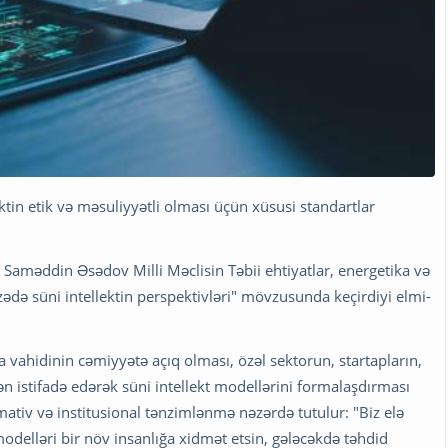
ektin etik və məsuliyyətli olması üçün xüsusi standartlar
Saməddin Əsədov Milli Məclisin Təbii ehtiyatlar, energetika və
zədə süni intellektin perspektivləri" mövzusunda keçirdiyi elmi-
vahidinin cəmiyyətə açıq olması, özəl sektorun, startapların,
n istifadə edərək süni intellekt modellərini formalaşdırması
tiv və institusional tənzimlənmə nəzərdə tutulur: "Biz elə
modelləri bir növ insanlığa xidmət etsin, gələcəkdə təhdid