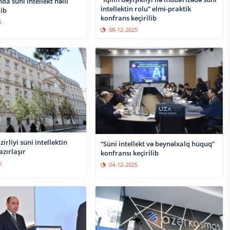
a süni intellekt həlli
intellektin rolu” elmi-praktik
ib
konfrans keçirilib
5
08-12-2025
irliyi süni intellektin
“Süni intellekt və beynəlxalq hüquq”
azırlaşır
konfransı keçirilib
6
04-12-2025