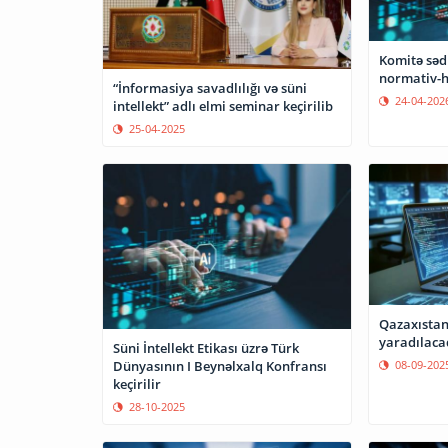
Komitə sədr
normativ-h
“İnformasiya savadlılığı və süni
24-04-202
intellekt” adlı elmi seminar keçirilib
25-04-2025
Qazaxıstand
yaradılaca
Süni İntellekt Etikası üzrə Türk
Dünyasının I Beynəlxalq Konfransı
08-09-202
keçirilir
28-10-2025