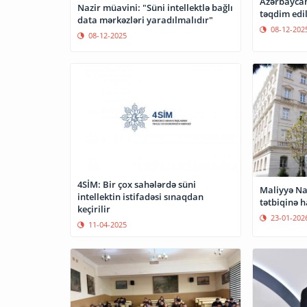
Azərbaycand
Nazir müavini: "Süni intellektlə bağlı
təqdim edil
data mərkəzləri yaradılmalıdır"
08-12-202
08-12-2025
4SİM: Bir çox sahələrdə süni
Maliyyə Naz
intellektin istifadəsi sınaqdan
tətbiqinə h
keçirilir
23-01-202
11-04-2025