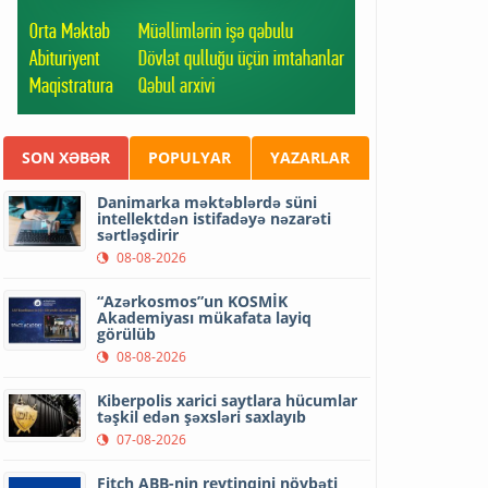
SON XƏBƏR
POPULYAR
YAZARLAR
Danimarka məktəblərdə süni
intellektdən istifadəyə nəzarəti
sərtləşdirir
08-08-2026
“Azərkosmos”un KOSMİK
Akademiyası mükafata layiq
görülüb
08-08-2026
Kiberpolis xarici saytlara hücumlar
təşkil edən şəxsləri saxlayıb
07-08-2026
Fitch ABB-nin reytinqini növbəti