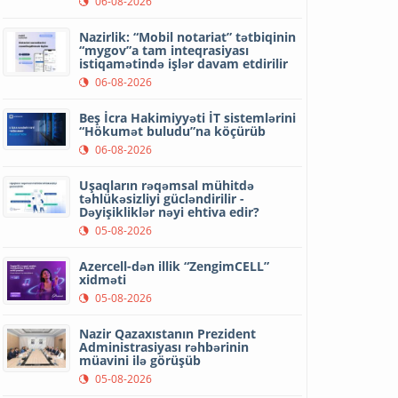
06-08-2026
Nazirlik: “Mobil notariat” tətbiqinin
“mygov”a tam inteqrasiyası
istiqamətində işlər davam etdirilir
06-08-2026
Beş İcra Hakimiyyəti İT sistemlərini
“Hökumət buludu”na köçürüb
06-08-2026
Uşaqların rəqəmsal mühitdə
təhlükəsizliyi gücləndirilir -
Dəyişikliklər nəyi ehtiva edir?
05-08-2026
Azercell-dən illik “ZengimCELL”
xidməti
05-08-2026
Nazir Qazaxıstanın Prezident
Administrasiyası rəhbərinin
müavini ilə görüşüb
05-08-2026