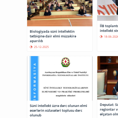
İİB toplant
intellekt s
Biologiyada süni intellektin
tətbiqinə dair elmi müzakirə
18-06-202
aparılıb
25-12-2025
Deputat: Sü
Süni intellekt üzrə dərc olunan elmi
regionlar v
əsərlərin xülasələri toplusu dərc
əlçatan olm
olunub