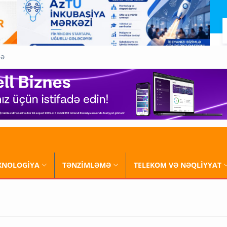
QƏ
XNOLOGİYA
TƏNZİMLƏMƏ
TELEKOM VƏ NƏQLİYYAT