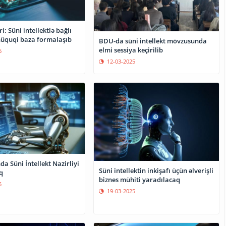
i: Süni intellektlə bağlı
üquqi baza formalaşıb
BDU-da süni intellekt mövzusunda
elmi sessiya keçirilib
6
12-03-2025
a Süni İntellekt Nazirliyi
Süni intellektin inkişafı üçün əlverişli
q
biznes mühiti yaradılacaq
5
19-03-2025