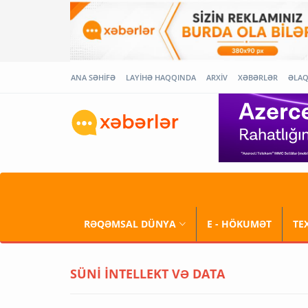
ANA SƏHİFƏ
LAYİHƏ HAQQINDA
ARXİV
XƏBƏRLƏR
ƏLA
RƏQƏMSAL DÜNYA
E - HÖKUMƏT
TE
SÜNİ İNTELLEKT VƏ DATA