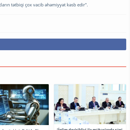
arın tətbiqi çox vacib əhəmiyyət kəsb edir".
“İqlim dəyişikliyi ilə mübarizədə süni