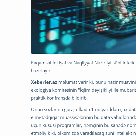
Rəqəmsal İnkişaf və Nəqliyyat Nazirliyi süni intell
hazırlayır.
Xeberler.az
məlumat verir ki, bunu nazir müavini 
ekologiya komitəsinin "İqlim dəyişikliyi ilə mübari
praktik konfransda bildirib.
Onun sözlərinə görə, ölkədə 1 milyarddan çox data 
elmi-tədqiqat müəssisələrinin bu data vahidlərində
üçün xüsusi proqramlar, həmçinin bu sahədə norma
etməliyik ki, ölkəmizdə yaradılacaq süni intellekt 