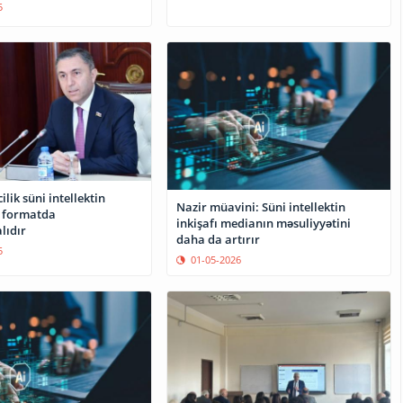
5
lik süni intellektin
Nazir müavini: Süni intellektin
 formatda
inkişafı medianın məsuliyyətini
lıdır
daha da artırır
5
01-05-2026