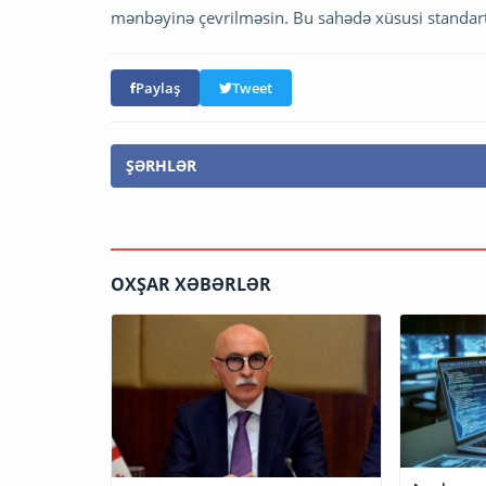
mənbəyinə çevrilməsin. Bu sahədə xüsusi standartl
Paylaş
Tweet
ŞƏRHLƏR
OXŞAR XƏBƏRLƏR