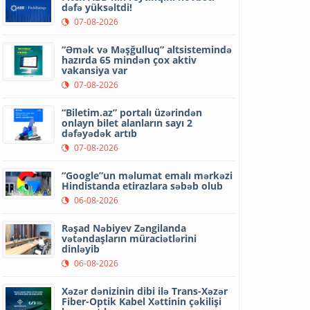
dəfə yüksəltdi!
07-08-2026
“Əmək və Məşğulluq” altsistemində
hazırda 65 mindən çox aktiv
vakansiya var
07-08-2026
“Biletim.az” portalı üzərindən
onlayn bilet alanların sayı 2
dəfəyədək artıb
07-08-2026
“Google”un məlumat emalı mərkəzi
Hindistanda etirazlara səbəb olub
06-08-2026
Rəşad Nəbiyev Zəngilanda
vətəndaşların müraciətlərini
dinləyib
06-08-2026
Xəzər dənizinin dibi ilə Trans-Xəzər
Fiber-Optik Kabel Xəttinin çəkilişi