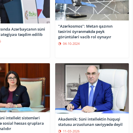
"Azərkosmos": Metan qazının
ısında Azərbaycanın süni
təsirini öyrənməkdə peyk
trategiyası təqdim edilib
görüntüləri vacib rol oynayır
6
04-10-2024
ni intellekt sistemləri
Akademik: Süni intellektin hüquqi
ə sosial həssas qruplara
statusu arzuolunan səviyyədə deyil
alıdır
11-03-2026