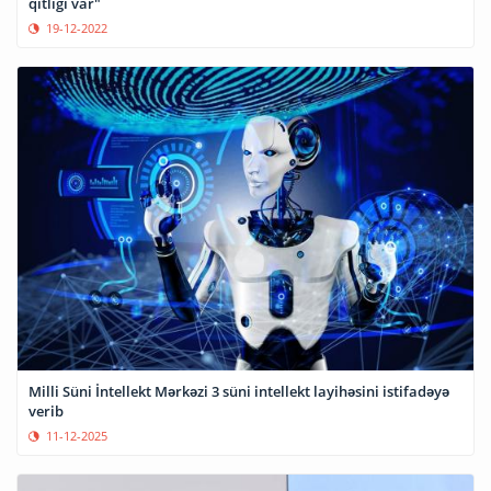
qıtlığı var"
19-12-2022
Milli Süni İntellekt Mərkəzi 3 süni intellekt layihəsini istifadəyə
verib
11-12-2025