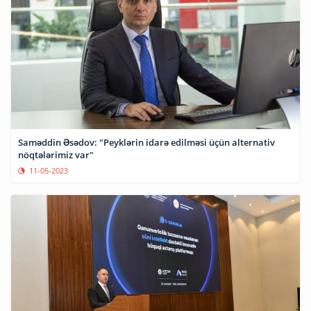
Saməddin Əsədov: "Peyklərin idarə edilməsi üçün alternativ
nöqtələrimiz var"
11-05-2023