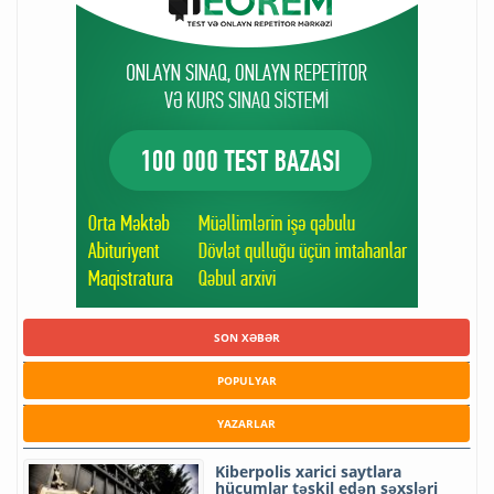
SON XƏBƏR
POPULYAR
YAZARLAR
Kiberpolis xarici saytlara
hücumlar təşkil edən şəxsləri