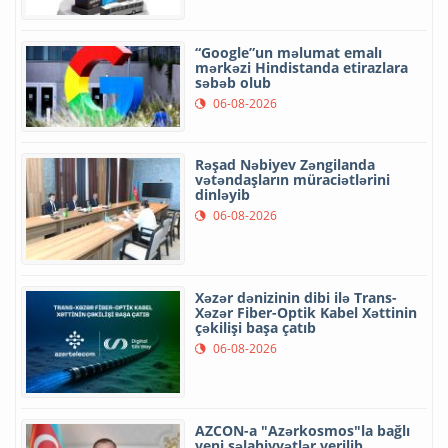
“Google”un məlumat emalı
mərkəzi Hindistanda etirazlara
səbəb olub
06-08-2026
Rəşad Nəbiyev Zəngilanda
vətəndaşların müraciətlərini
dinləyib
06-08-2026
Xəzər dənizinin dibi ilə Trans-
Xəzər Fiber-Optik Kabel Xəttinin
çəkilişi başa çatıb
06-08-2026
AZCON-a "Azərkosmos"la bağlı
yeni səlahiyyətlər verilib