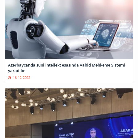
Azərbaycanda süni intellekt əsasında Vahid Məhkəmə Sistemi
yaradılır
16-12-2022