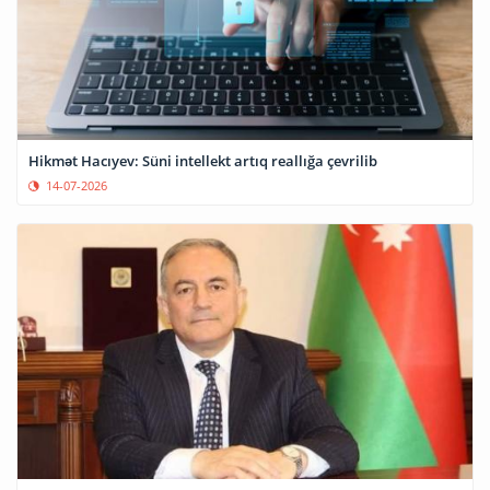
Hikmət Hacıyev: Süni intellekt artıq reallığa çevrilib
14-07-2026