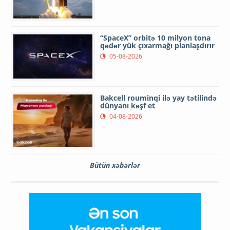
“SpaceX” orbitə 10 milyon tona
qədər yük çıxarmağı planlaşdırır
05-08-2026
Bakcell rouminqi ilə yay tətilində
dünyanı kəşf et
04-08-2026
Bütün xəbərlər