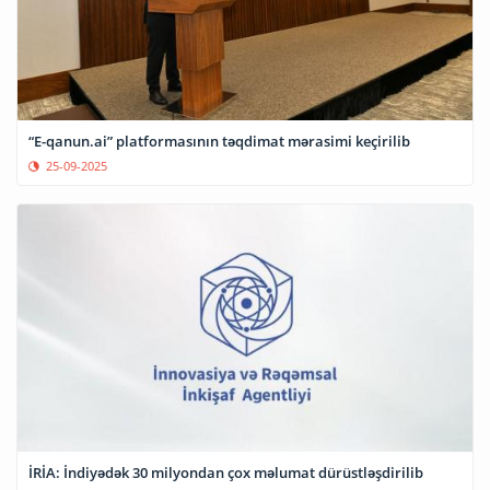
“E-qanun.ai” platformasının təqdimat mərasimi keçirilib
25-09-2025
İRİA: İndiyədək 30 milyondan çox məlumat dürüstləşdirilib