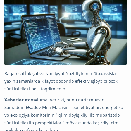
Rəqəmsal İnkişaf və Nəqliyyat Nazirliyinin mütəxəssisləri
yaxın zamanlarda kifayət qədər də effektiv işləyə biləcək
süni intellekt həlli təqdim edib.
Xeberler.az
məlumat verir ki, bunu nazir müavini
Saməddin Əsədov Milli Məclisin Təbii ehtiyatlar, energetika
və ekologiya komitəsinin "İqlim dəyişikliyi ilə mübarizədə
süni intellektin perspektivləri" mövzusunda keçirdiyi elmi-
praktik konfransda bildirib.