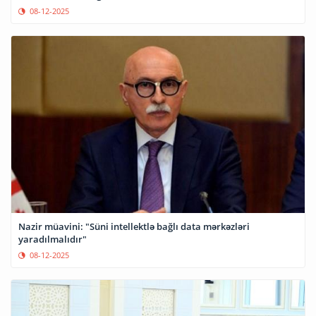
08-12-2025
Nazir müavini: "Süni intellektlə bağlı data mərkəzləri
yaradılmalıdır"
08-12-2025