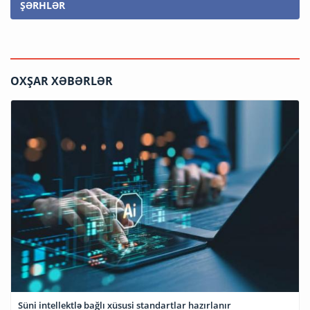
ŞƏRHLƏR
OXŞAR XƏBƏRLƏR
Süni intellektlə bağlı xüsusi standartlar hazırlanır