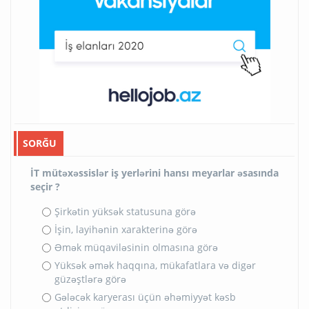
SORĞU
İT mütəxəssislər iş yerlərini hansı meyarlar əsasında
seçir ?
Şirkətin yüksək statusuna görə
İşin, layihənin xarakterinə görə
Əmək müqaviləsinin olmasına görə
Yüksək əmək haqqına, mükafatlara və digər
güzəştlərə görə
Gələcək karyerası üçün əhəmiyyət kəsb