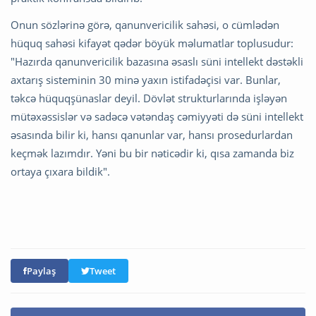
Onun sözlərinə görə, qanunvericilik sahəsi, o cümlədən
hüquq sahəsi kifayət qədər böyük məlumatlar toplusudur:
"Hazırda qanunvericilik bazasına əsaslı süni intellekt dəstəkli
axtarış sisteminin 30 minə yaxın istifadəçisi var. Bunlar,
təkcə hüquqşünaslar deyil. Dövlət strukturlarında işləyən
mütəxəssislər və sadəcə vətəndaş cəmiyyəti də süni intellekt
əsasında bilir ki, hansı qanunlar var, hansı prosedurlardan
keçmək lazımdır. Yəni bu bir nəticədir ki, qısa zamanda biz
ortaya çıxara bildik".
Paylaş
Tweet