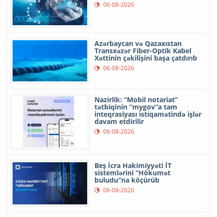
06-08-2026
Azərbaycan və Qazaxıstan
Transxəzər Fiber-Optik Kabel
Xəttinin çəkilişini başa çatdırıb
06-08-2026
Nazirlik: “Mobil notariat”
tətbiqinin “mygov”a tam
inteqrasiyası istiqamətində işlər
davam etdirilir
06-08-2026
Beş İcra Hakimiyyəti İT
sistemlərini “Hökumət
buludu”na köçürüb
06-08-2026