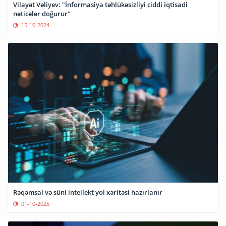
Vilayət Vəliyev: "İnformasiya təhlükəsizliyi ciddi iqtisadi
nəticələr doğurur"
15-10-2024
Rəqəmsal və süni intellekt yol xəritəsi hazırlanır
01-10-2025