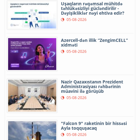
Uşaqların rəqəmsal mühitdə
təhlükəsizliyi gücləndirilir -
Dəyişikliklər nəyi ehtiva edir?
05-08-2026
Azercell-dən illik “ZengimCELL”
xidməti
05-08-2026
Nazir Qazaxıstanın Prezident
Administrasiyası rəhbərinin
müavini ilə görüşüb
05-08-2026
"Falcon 9" raketinin bir hissəsi
Ayla toqquşacaq
05-08-2026