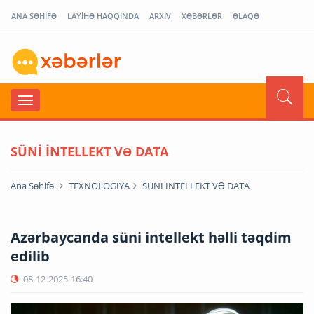
ANA SƏHİFƏ
LAYİHƏ HAQQINDA
ARXİV
XƏBƏRLƏR
ƏLAQƏ
SÜNİ İNTELLEKT VƏ DATA
Ana Səhifə
TEXNOLOGİYA
SÜNİ İNTELLEKT VƏ DATA
Azərbaycanda süni intellekt həlli təqdim
edilib
08-12-2025
16:40