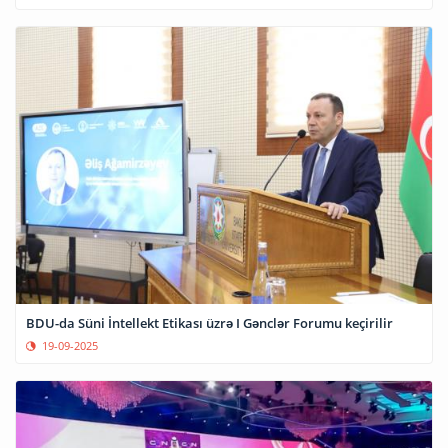
BDU-da Süni İntellekt Etikası üzrə I Gənclər Forumu keçirilir
19-09-2025