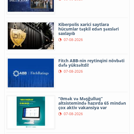
Kiberpolis xarici saytlara
hücumlar təşkil edən şəxsləri
saxlayıb
07-08-2026
Fitch ABB-nin reytinqini növbəti
dəfə yüksəltdi!
07-08-2026
“Əmək və Məşğulluq”
altsistemində hazırda 65 mindən
çox aktiv vakansiya var
07-08-2026