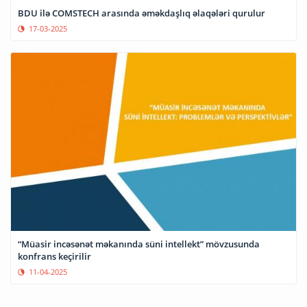
BDU ilə COMSTECH arasında əməkdaşlıq əlaqələri qurulur
17-03-2025
“Müasir incəsənət məkanında süni intellekt” mövzusunda
konfrans keçirilir
11-04-2025