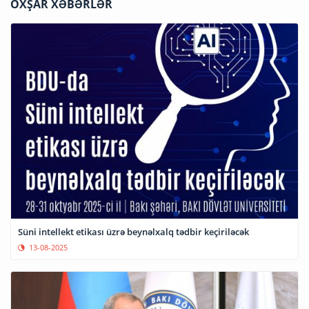
OXŞAR XƏBƏRLƏR
Süni intellekt etikası üzrə beynəlxalq tədbir keçiriləcək
13-08-2025