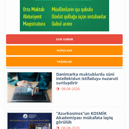
SON XƏBƏR
POPULYAR
YAZARLAR
Danimarka məktəblərdə süni
intellektdən istifadəyə nəzarəti
sərtləşdirir
08-08-2026
“Azərkosmos”un KOSMİK
Akademiyası mükafata layiq
görülüb
08-08-2026