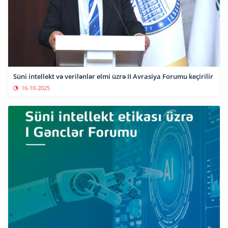
Süni intellekt və verilənlər elmi üzrə II Avrasiya Forumu keçirilir
16-10-2025