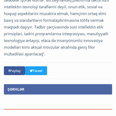
tələbələr iştirak edirlər. Bu beynəlxalq platforma təkcə süni
intellektin texnoloji tərəflərini deyil, onun etik, sosial və
hüquqi aspektlərini müzakirə etmək, həmçinin ortaq elmi
baxış və standartların formalaşdırılmasına töhfə vermək
məqsədi daşıyır. Tədbir çərçivəsində süni intellektin etik
prinsipləri, tədris proqramlarına inteqrasiyası, məsuliyyətli
texnologiya anlayışı, eləcə də insanyönümlü innovasiya
modelləri kimi aktual mövzular ətrafında geniş fikir
mübadiləsi aparılacaq”.
Paylaş
Tweet
ŞƏRHLƏR