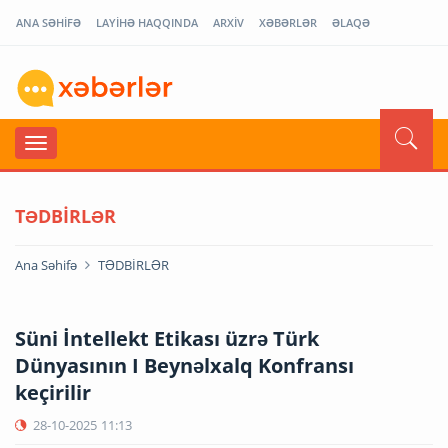
ANA SƏHİFƏ
LAYİHƏ HAQQINDA
ARXİV
XƏBƏRLƏR
ƏLAQƏ
TƏDBİRLƏR
Ana Səhifə
TƏDBİRLƏR
Süni İntellekt Etikası üzrə Türk
Dünyasının I Beynəlxalq Konfransı
keçirilir
28-10-2025
11:13