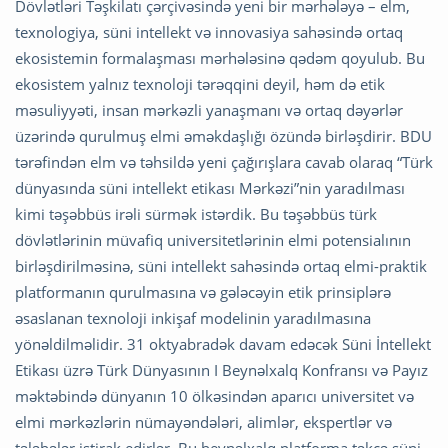
Dövlətləri Təşkilatı çərçivəsində yeni bir mərhələyə – elm,
texnologiya, süni intellekt və innovasiya sahəsində ortaq
ekosistemin formalaşması mərhələsinə qədəm qoyulub. Bu
ekosistem yalnız texnoloji tərəqqini deyil, həm də etik
məsuliyyəti, insan mərkəzli yanaşmanı və ortaq dəyərlər
üzərində qurulmuş elmi əməkdaşlığı özündə birləşdirir. BDU
tərəfindən elm və təhsildə yeni çağırışlara cavab olaraq “Türk
dünyasında süni intellekt etikası Mərkəzi”nin yaradılması
kimi təşəbbüs irəli sürmək istərdik. Bu təşəbbüs türk
dövlətlərinin müvafiq universitetlərinin elmi potensialının
birləşdirilməsinə, süni intellekt sahəsində ortaq elmi-praktik
platformanın qurulmasına və gələcəyin etik prinsiplərə
əsaslanan texnoloji inkişaf modelinin yaradılmasına
yönəldilməlidir. 31 oktyabradək davam edəcək Süni İntellekt
Etikası üzrə Türk Dünyasının I Beynəlxalq Konfransı və Payız
məktəbində dünyanın 10 ölkəsindən aparıcı universitet və
elmi mərkəzlərin nümayəndələri, alimlər, ekspertlər və