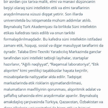
bir əsrdən çox tarixə malik, elmi və mənəvi düşüncənin
beşiyi olaraq süni intellektin etik və elmi tərəflərinin
araşdırılmasına xüsusi diqqət yetirir. Son illərdə
universitetdə bu istiqamətdə mühüm addımlar atılıb.
Beynəlxalq Türk Akademiyası ilə birlikdə Süni intellektin
etikası kafedrası təsis edilib və onun tərkibi
formalaşdırılmaqdadır. Bu kafedra süni intellektin istifadəsi
zamanı etik, hüquqi, sosial və digər məsuliyyət tərəflərini də
öyrədir. Tələbə Elmi-Texniki Yaradıcılıq Mərkəzində gənclər
tərəfindən süni intellekt tətbiqli layihələr, startaplar
hazırlanır, “Ağıllı nəqliyyat”, “Rəqəmsal laboratoriya”, “Etik
alqoritm” kimi yenilikçi təşəbbüslər həyata keçirilir,
müsabiqələrdə nailiyyətlər əldə edilir. Tədqiqat
mərkəzlərində etik risklərin qiymətləndirilməsi,
məlumatların məxfiliyinin qorunması, alqoritmik ədalət və
şəffaflıq sahəsində elmi araşdırmalar aparılır. Beynəlxalq
əməkdaşlıq çərçivəsində Türkiyə, Qazaxıstan, Özbəkistan və