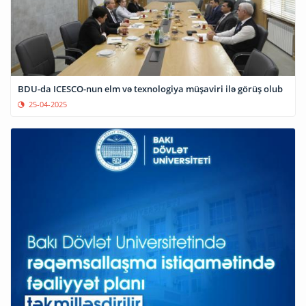
BDU-da ICESCO-nun elm və texnologiya müşaviri ilə görüş olub
25-04-2025