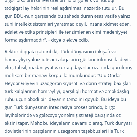
digər ölkələrin universitetləri ilə birgə etik və hüquqi
tədqiqat layihələrinin reallaşdırılması nəzərdə tutulur. Bu
gün BDU-nun qarşısında bu sahədə duran əsas vəzifə yalnız
süni intellekt sistemləri yaratmaq deyil, insana xidmət edən,
ədalət və etika prinsipləri ilə tənzimlənən elmi mədəniyyət
formalaşdırmaqdır”, - deyə o əlavə edib.
Rektor diqqətə çatdırıb ki, Türk dünyasının inkişafı və
həmrəyliyi yalnız iqtisadi əlaqələrin gücləndirilməsi ilə deyil,
elm, təhsil, mədəniyyət və ortaq dəyərlər üzərində qurulmuş
möhkəm bir mənəvi körpü ilə mümkündür: “Ulu Öndər
Heydər Əliyevin uzaqgörən siyasəti və dərin strateji baxışları
türk xalqlarının həmrəyliyi, qarşılıqlı hörmət və əməkdaşlıq
ruhu üçün əbədi bir ideyanın təməlini qoyub. Bu ideya bu
gün Türk dünyasının inteqrasiya proseslərində, birgə
layihələrində və gələcəyə yönəlmiş strateji baxışında öz
əksini tapır. Məhz bu ideyaların davamı olaraq, Türk dünyası
dövlətlərinin başçılarının uzaqgörən təşəbbüsləri ilə Türk