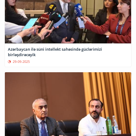
Azərbaycan ilə süni intellekt sahəsində güclərimizi
birləşdirəcəyik
29-09-2025