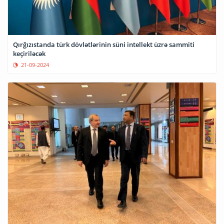
Qırğızıstanda türk dövlətlərinin süni intellekt üzrə sammiti
keçiriləcək
21-09-2024