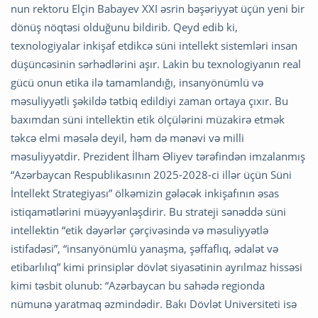
nun rektoru Elçin Babayev XXI əsrin bəşəriyyət üçün yeni bir
dönüş nöqtəsi olduğunu bildirib. Qeyd edib ki,
texnologiyalar inkişaf etdikcə süni intellekt sistemləri insan
düşüncəsinin sərhədlərini aşır. Lakin bu texnologiyanın real
gücü onun etika ilə tamamlandığı, insanyönümlü və
məsuliyyətli şəkildə tətbiq edildiyi zaman ortaya çıxır. Bu
baxımdan süni intellektin etik ölçülərini müzakirə etmək
təkcə elmi məsələ deyil, həm də mənəvi və milli
məsuliyyətdir. Prezident İlham Əliyev tərəfindən imzalanmış
“Azərbaycan Respublikasının 2025-2028-ci illər üçün Süni
İntellekt Strategiyası” ölkəmizin gələcək inkişafının əsas
istiqamətlərini müəyyənləşdirir. Bu strateji sənəddə süni
intellektin “etik dəyərlər çərçivəsində və məsuliyyətlə
istifadəsi”, “insanyönümlü yanaşma, şəffaflıq, ədalət və
etibarlılıq” kimi prinsiplər dövlət siyasətinin ayrılmaz hissəsi
kimi təsbit olunub: “Azərbaycan bu sahədə regionda
nümunə yaratmaq əzmindədir. Bakı Dövlət Universiteti isə