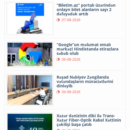
“Biletim.az” portalı üzərindən
onlayn bilet alanların sayı 2
dəfəyədək artıb
07-08-2026
“Google”un məlumat emalı
mərkəzi Hindistanda etirazlara
səbəb olub
06-08-2026
Rəşad Nəbiyev Zəngilanda
vətəndaşların müraciətlərini
dinləyib
06-08-2026
Xəzər dənizinin dibi ilə Trans-
Xəzər Fiber-Optik Kabel Xəttinin
çəkilişi başa çatıb