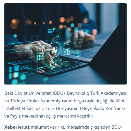
Bakı Dövlət Universiteti (BDU), Beynəlxalq Türk Akademiyası
və Türkiyə Elmlər Akademiyasının birgə təşkilatçılığı ilə Süni
İntellekt Etikası üzrə Türk Dünyasının I Beynəlxalq Konfransı
və Payız məktəbinin açılış mərasimi keçirilir.
Xeberler.az
məlumat verir ki, mərasimdə çıxış edən BDU-