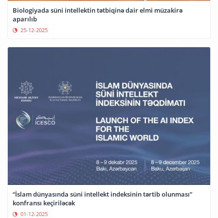
Biologiyada süni intellektin tətbiqinə dair elmi müzakirə
aparılıb
25-12-2025
“İslam dünyasında süni intellekt indeksinin tərtib olunması”
konfransı keçiriləcək
01-12-2025