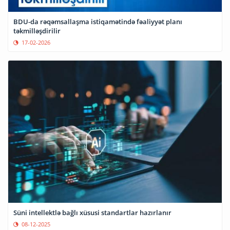
BDU-da rəqəmsallaşma istiqamətində fəaliyyət planı
təkmilləşdirilir
17-02-2026
Süni intellektlə bağlı xüsusi standartlar hazırlanır
08-12-2025