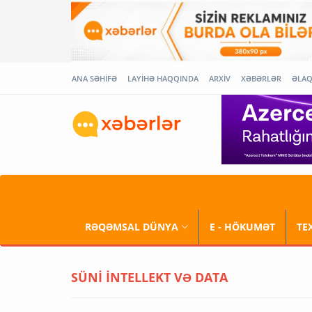
ANA SƏHİFƏ
LAYİHƏ HAQQINDA
ARXİV
XƏBƏRLƏR
ƏLA
RƏQƏMSAL DÜNYA
E - HÖKUMƏT
TE
SÜNİ İNTELLEKT VƏ DATA