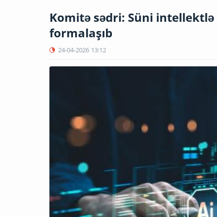
Komitə sədri: Süni intellektl
formalaşıb
24-04-2026
13:12