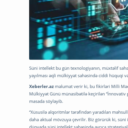
Süni intellekt bu gün texnologiyanın, müxtəlif sahə
yayılması əqli mülkiyyət sahəsində ciddi hüquqi v
Xeberler.az
məlumat verir ki, bu fikirləri Milli 
Mülkiyyət Günü münasibətilə keçirilən “İnnovativ 
masada söyləyib.
“Xüsusilə alqoritmlər tərəfindən yaradılan məhsul
daha aktual mövzuya çevrilir. Biz görürük ki, süni i
dünyada süni intellekt sahəsində ayrıca strategiya