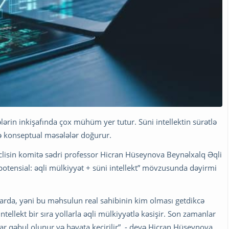
lərin inkişafında çox mühüm yer tutur. Süni intellektin sürətlə
ə konseptual məsələlər doğurur.
Məclisin komitə sədri professor Hicran Hüseynova Beynəlxalq Əqli
potensial: əqli mülkiyyət + süni intellekt” mövzusunda dəyirmi
larda, yəni bu məhsulun real sahibinin kim olması getdikcə
ntellekt bir sıra yollarla əqli mülkiyyətlə kəsişir. Son zamanlar
lar qəbul olunur və həyata keçirilir”, - deyə Hicran Hüseynova