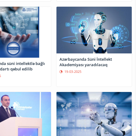
Azərbaycanda Süni İntellekt
a süni intellektlə bağlı
Akademiyası yaradılacaq
dartı qəbul edilib
19-03-2025
5