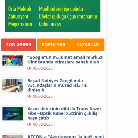
SON XƏBƏR
POPULYAR
YAZARLAR
“Google”un məlumat emalı mərkəzi
Hindistanda etirazlara səbəb olub
06-08-2026
Rəşad Nəbiyev Zəngilanda
vətəndaşların müraciətlərini
dinləyib
06-08-2026
Xəzər dənizinin dibi ilə Trans-Xəzər
Fiber-Optik Kabel Xəttinin çəkilişi
başa çatıb
06-08-2026
AZCON-a "Azərkosmos"la bağlı yeni