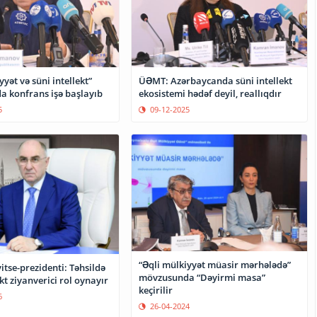
yyət və süni intellekt”
ÜƏMT: Azərbaycanda süni intellekt
 konfrans işə başlayıb
ekosistemi hədəf deyil, reallıqdır
5
09-12-2025
“Əqli mülkiyyət müasir mərhələdə”
tse-prezidenti: Təhsildə
mövzusunda “Dəyirmi masa”
ekt ziyanverici rol oynayır
keçirilir
6
26-04-2024