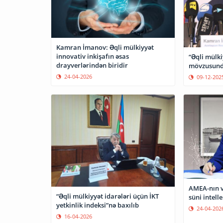
Kamran İmanov: Əqli mülkiyyət
innovativ inkişafın əsas
“Əqli mülki
drayverlərindən biridir
mövzusunda
24-04-2026
09-12-202
AMEA-nın vi
“Əqli mülkiyyət idarələri üçün İKT
süni intell
yetkinlik indeksi”nə baxılıb
24-04-202
16-04-2026