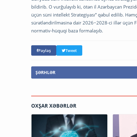
bildirib. O vurğulayıb ki, ötən il Azərbaycan Prez
üçün süni intellekt Strategiyası” qəbul edilib. Hə
sürətləndirilməsinə dair 2026−2028-ci illər üçün Fə
normativ-hüquqi baza formalaşıb.
Paylaş
Tweet
ŞƏRHLƏR
OXŞAR XƏBƏRLƏR