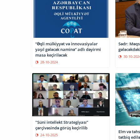
“Əqli mülkiyyət və innovasiyalar
Sədr: Məqs
yaşıl gələcək naminə” adlı dəyirmi
gələcəkdək
masa keçiriləcək
30-10-202
28-10-2024
"Süni intellekt Strategiyası”
çərçivəsində görüş keçirilib
Elm və təhs
24-10-2025
tətbiq edil