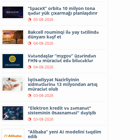
“SpaceX” orbitə 10 milyon tona
qədər yük çıxarmağı planlaşdırır
05-08-2026
Bakcell rouminqi ilə yay tətilində
dünyanı kəşf et
04-08-2026
Vətəndaşlar “mygov” üzərindən
FHN-ə müraciət edə biləcəklər
04-08-2026
İqtisadiyyat Nazirliyinin
xidmətlərinə 13 milyondan artıq
müraciət olub
03-08-2026
"Elektron kredit və zəmanət"
sisteminin Əsasnaməsi" dəyişib
03-08-2026
“Alibaba” yeni AI modelini təqdim
edib