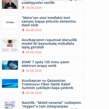
səlahiyyətlər verilib
06-08-2026
“Meta”nın süni intellekti test
zamanı başqa şirkətin sisteminə
daxil olub
06-08-2026
Azərbaycanın rəqəmsal idarəçilik
model iki beynəlxalq mükafata
layiq görülüb
06-08-2026
DSMF 7 ayda 135 minə yaxın
elektron arayış verib
06-08-2026
Azərbaycan və Qazaxıstan
Transxəzər Fiber-Optik Kabel
Xəttinin çəkilişini başa çatdırıb
06-08-2026
Nazirlik: “Mobil notariat” tətbiqinin
“mygov”a tam inteqrasiyası