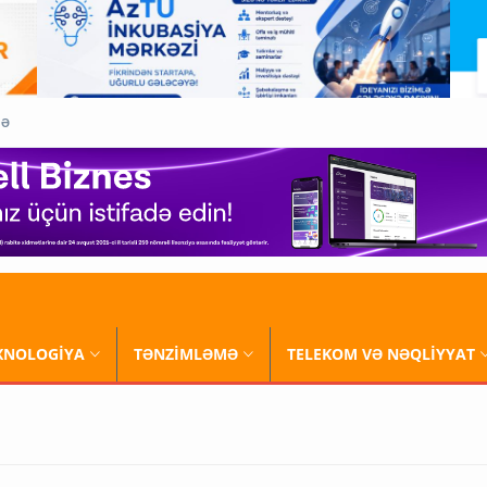
QƏ
XNOLOGİYA
TƏNZİMLƏMƏ
TELEKOM VƏ NƏQLİYYAT