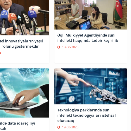
Əqli Mülkiyyət Agentliyində süni
intellekt haqqında tədbir keçirilib
əd innovasiyaların yaşıl
i rolunu göstərməkdir
19-08-2025
4
Texnologiya parklarında süni
intellekt texnologiyaları istehsal
olunacaq
ildə data idarəçiliyi
19-03-2025
əcək