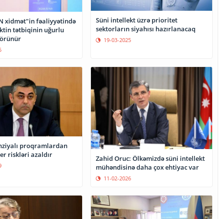
Süni intellekt üzrə prioritet
N xidmət"in fəaliyyətində
sektorların siyahısı hazırlanacaq
ektin tətbiqinin uğurlu
görünür
19-03-2025
5
enziyalı proqramlardan
er riskləri azaldır
Zahid Oruc: Ölkəmizdə süni intellekt
9
mühəndisinə daha çox ehtiyac var
11-02-2026