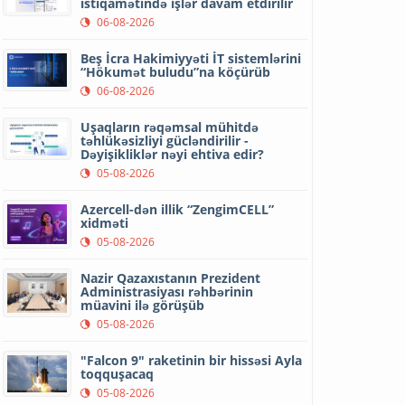
istiqamətində işlər davam etdirilir
06-08-2026
Beş İcra Hakimiyyəti İT sistemlərini
“Hökumət buludu”na köçürüb
06-08-2026
Uşaqların rəqəmsal mühitdə
təhlükəsizliyi gücləndirilir -
Dəyişikliklər nəyi ehtiva edir?
05-08-2026
Azercell-dən illik “ZengimCELL”
xidməti
05-08-2026
Nazir Qazaxıstanın Prezident
Administrasiyası rəhbərinin
müavini ilə görüşüb
05-08-2026
"Falcon 9" raketinin bir hissəsi Ayla
toqquşacaq
05-08-2026