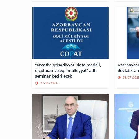
“Kreativ iqtisadiyyat: data modeli,
Azərbaycand
ölçülməsi və əqli mülkiyyət” adlı
dövlət stan
seminar keçiriləcək
28-07-202
27-11-2024