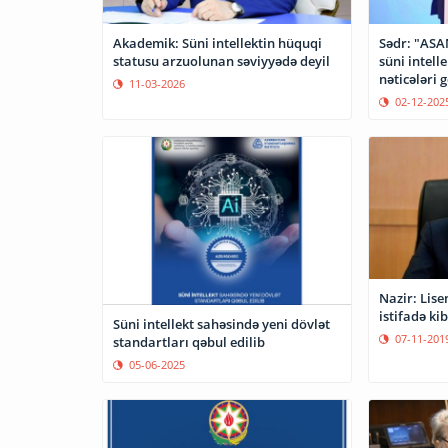
Akademik: Süni intellektin hüquqi
Sədr: "ASA
statusu arzuolunan səviyyədə deyil
süni intell
nəticələri 
11-03-2026
02-12-202
Nazir: Lis
istifadə kib
Süni intellekt sahəsində yeni dövlət
07-11-201
standartları qəbul edilib
05-06-2025