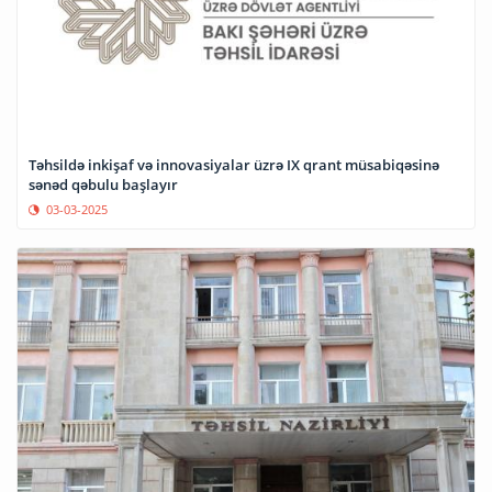
Təhsildə inkişaf və innovasiyalar üzrə IX qrant müsabiqəsinə
sənəd qəbulu başlayır
03-03-2025