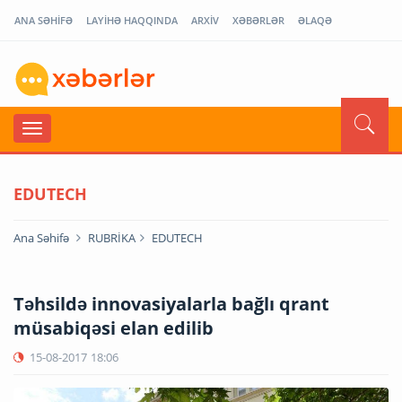
ANA SƏHİFƏ
LAYİHƏ HAQQINDA
ARXİV
XƏBƏRLƏR
ƏLAQƏ
EDUTECH
Ana Səhifə
RUBRİKA
EDUTECH
Təhsildə innovasiyalarla bağlı qrant
müsabiqəsi elan edilib
15-08-2017
18:06