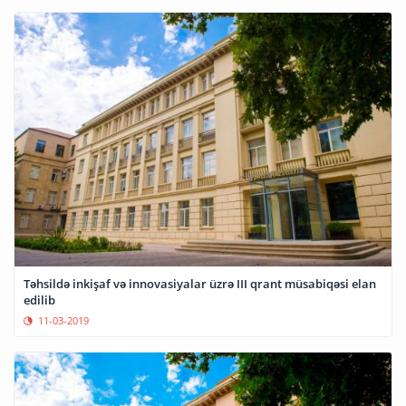
Təhsildə inkişaf və innovasiyalar üzrə III qrant müsabiqəsi elan
edilib
11-03-2019