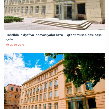
Təhsildə inkişaf və innovasiyalar üzrə III qrant müsabiqəsi başa
çatır
29-03-2019