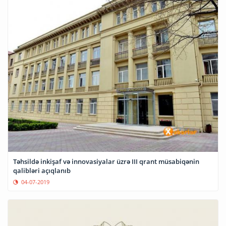
Təhsildə inkişaf və innovasiyalar üzrə III qrant müsabiqənin
qalibləri açıqlanıb
04-07-2019