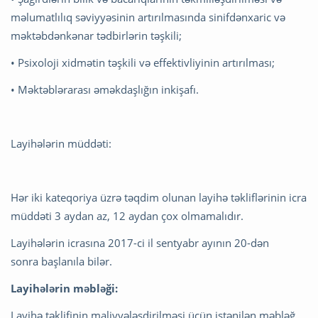
məlumatlılıq səviyyəsinin artırılmasında sinifdənxaric və
məktəbdənkənar tədbirlərin təşkili;
• Psixoloji xidmətin təşkili və effektivliyinin artırılması;
• Məktəblərarası əməkdaşlığın inkişafı.
Layihələrin müddəti:
Hər iki kateqoriya üzrə təqdim olunan layihə təkliflərinin icra
müddəti 3 aydan az, 12 aydan çox olmamalıdır.
Layihələrin icrasına 2017-ci il sentyabr ayının 20-dən
sonra başlanıla bilər.
Layihələrin məbləği:
Layihə təklifinin maliyyələşdirilməsi üçün istənilən məbləğ