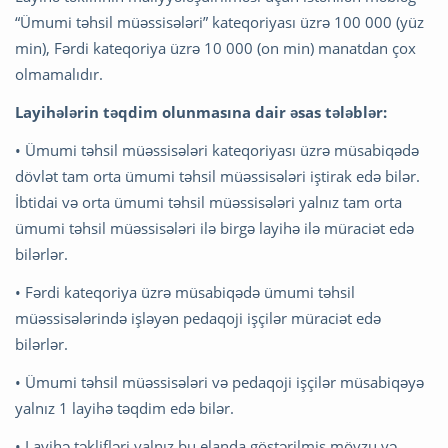
“Ümumi təhsil müəssisələri” kateqoriyası üzrə 100 000 (yüz
min), Fərdi kateqoriya üzrə 10 000 (on min) manatdan çox
olmamalıdır.
Layihələrin təqdim olunmasına dair əsas tələblər:
• Ümumi təhsil müəssisələri kateqoriyası üzrə müsabiqədə
dövlət tam orta ümumi təhsil müəssisələri iştirak edə bilər.
İbtidai və orta ümumi təhsil müəssisələri yalnız tam orta
ümumi təhsil müəssisələri ilə birgə layihə ilə müraciət edə
bilərlər.
• Fərdi kateqoriya üzrə müsabiqədə ümumi təhsil
müəssisələrində işləyən pedaqoji işçilər müraciət edə
bilərlər.
• Ümumi təhsil müəssisələri və pedaqoji işçilər müsabiqəyə
yalnız 1 layihə təqdim edə bilər.
• Layihə təklifləri yalnız bu elanda göstərilmiş mövzu və