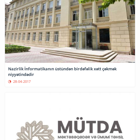
Nazirlik İnformatikanın üstündən birdəfəlik xətt çəkmək
niyyətindədir
28-04-2017