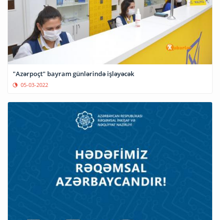
"Azərpoçt" bayram günlərində işləyəcək
05-03-2022