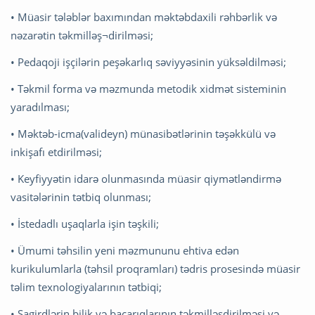
• Müasir tələblər baxımından məktəbdaxili rəhbərlik və
nəzarətin təkmilləş¬dirilməsi;
• Pedaqoji işçilərin peşəkarlıq səviyyəsinin yüksəldilməsi;
• Təkmil forma və məzmunda metodik xidmət sisteminin
yaradılması;
• Məktəb-icma(valideyn) münasibətlərinin təşəkkülü və
inkişafı etdirilməsi;
• Keyfiyyətin idarə olunmasında müasir qiymətləndirmə
vasitələrinin tətbiq olunması;
• İstedadlı uşaqlarla işin təşkili;
• Ümumi təhsilin yeni məzmununu ehtiva edən
kurikulumlarla (təhsil proqramları) tədris prosesində müasir
təlim texnologiyalarının tətbiqi;
• Şagirdlərin bilik və bacarıqlarının təkmilləşdirilməsi və