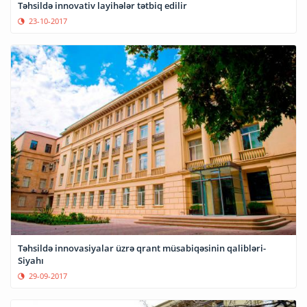
Təhsildə innovativ layihələr tətbiq edilir
23-10-2017
Təhsildə innovasiyalar üzrə qrant müsabiqəsinin qalibləri-
Siyahı
29-09-2017