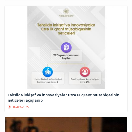
Təhsildə inkişaf və innovasiyalar üzrə IX qrant müsabiqəsinin
nəticələri açıqlanıb
16-09-2025