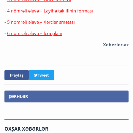
-
4 nömrəli əlavə – Layihə təklifinin forması
-
5 nömrəli əlavə – Xərclər smetası
-
6 nömrəli əlavə – İcra planı
Xeberler.az
Paylaş
Tweet
ŞƏRHLƏR
OXŞAR XƏBƏRLƏR