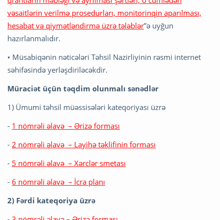
vəsaitlərin verilmə prosedurları, monitorinqin aparılması,
hesabat və qiymətləndirmə üzrə tələblər
”ə uyğun
hazırlanmalıdır.
• Müsabiqənin nəticələri Təhsil Nazirliyinin rəsmi internet
səhifəsində yerləşdiriləcəkdir.
Müraciət üçün təqdim olunmalı sənədlər
1) Ümumi təhsil müəssisələri kateqoriyası üzrə
-
1 nömrəli əlavə – Ərizə forması
-
2 nömrəli əlavə – Layihə təklifinin forması
-
5 nömrəli əlavə – Xərclər smetası
-
6 nömrəli əlavə – İcra planı
2) Fərdi kateqoriya üzrə
-
3 nömrəli əlavə – Ərizə forması