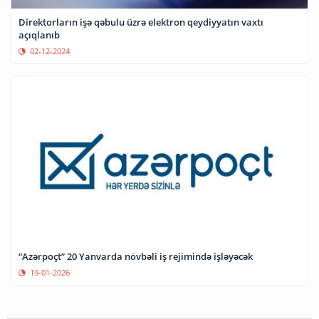
Direktorların işə qəbulu üzrə elektron qeydiyyatın vaxtı
açıqlanıb
02-12-2024
“Azərpoçt” 20 Yanvarda növbəli iş rejimində işləyəcək
19-01-2026