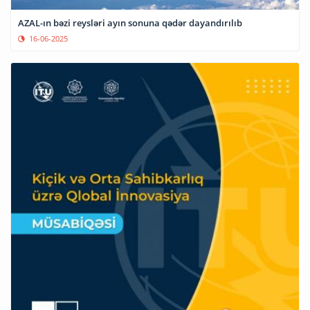
AZAL-ın bəzi reysləri ayın sonuna qədər dayandırılıb
16-06-2025