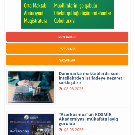
SON XƏBƏR
POPULYAR
YAZARLAR
Danimarka məktəblərdə süni
intellektdən istifadəyə nəzarəti
sərtləşdirir
08-08-2026
“Azərkosmos”un KOSMİK
Akademiyası mükafata layiq
görülüb
08-08-2026