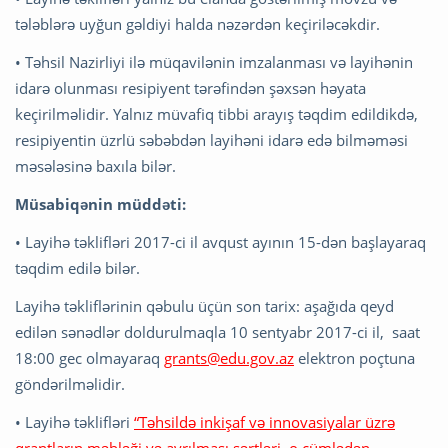
tələblərə uyğun gəldiyi halda nəzərdən keçiriləcəkdir.
• Təhsil Nazirliyi ilə müqavilənin imzalanması və layihənin
idarə olunması resipiyent tərəfindən şəxsən həyata
keçirilməlidir. Yalnız müvafiq tibbi arayış təqdim edildikdə,
resipiyentin üzrlü səbəbdən layihəni idarə edə bilməməsi
məsələsinə baxıla bilər.
Müsabiqənin müddəti:
• Layihə təklifləri 2017-ci il avqust ayının 15-dən başlayaraq
təqdim edilə bilər.
Layihə təkliflərinin qəbulu üçün son tarix: aşağıda qeyd
edilən sənədlər doldurulmaqla 10 sentyabr 2017-ci il, saat
18:00 gec olmayaraq
grants@edu.gov.az
elektron poçtuna
göndərilməlidir.
• Layihə təklifləri
“Təhsildə inkişaf və innovasiyalar üzrə
qrantların məbləği və ayrılması şərtləri, o cümlədən