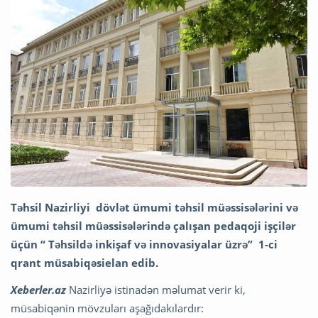
Təhsil Nazirliyi dövlət ümumi təhsil müəssisələrini və
ümumi təhsil müəssisələrində çalışan pedaqoji işçilər
üçün “ Təhsildə inkişaf və innovasiyalar üzrə” 1-ci
qrant müsabiqəsielan edib.
Xeberler.az
Nazirliyə istinadən məlumat verir ki,
müsabiqənin mövzuları aşağıdakılardır: