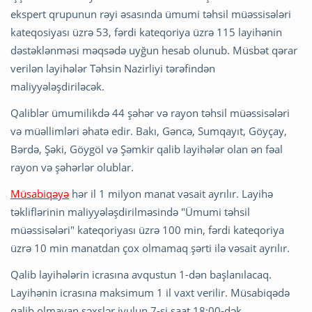
ekspert qrupunun rəyi əsasında ümumi təhsil müəssisələri
kateqosiyası üzrə 53, fərdi kateqoriya üzrə 115 layihənin
dəstəklənməsi məqsədə uyğun hesab olunub. Müsbət qərar
verilən layihələr Təhsin Nazirliyi tərəfindən
maliyyələşdiriləcək.
Qaliblər ümumilikdə 44 şəhər və rayon təhsil müəssisələri
və müəllimləri əhatə edir. Bakı, Gəncə, Sumqayıt, Göyçay,
Bərdə, Şəki, Göygöl və Şəmkir qalib layihələr olan ən fəal
rayon və şəhərlər olublar.
Müsabiqəyə
hər il 1 milyon manat vəsait ayrılır. Layihə
təkliflərinin maliyyələşdirilməsində "Ümumi təhsil
müəssisələri" kateqoriyası üzrə 100 min, fərdi kateqoriya
üzrə 10 min manatdan çox olmamaq şərti ilə vəsait ayrılır.
Qalib layihələrin icrasına avqustun 1-dən başlanılacaq.
Layihənin icrasına maksimum 1 il vaxt verilir. Müsabiqədə
qalib olmayan şəxslər iyulun 7-si saat 18:00-dək