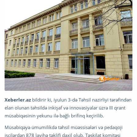
Xeberler.az
bildirir ki, iyulun 3-də Təhsil nazirliyi tərəfindən
elan olunan təhsildə inkişaf və innovasiyalar üzrə III qrant
müsabiqəsinin yekunu ilə bağlı brifinq keçirilib.
Müsabiqəyə ümumilikdə təhsil müəssisələri və pedaqoji
işçilərdən 878 layihə təklifi daxil olub. Təşkilat komitəsi