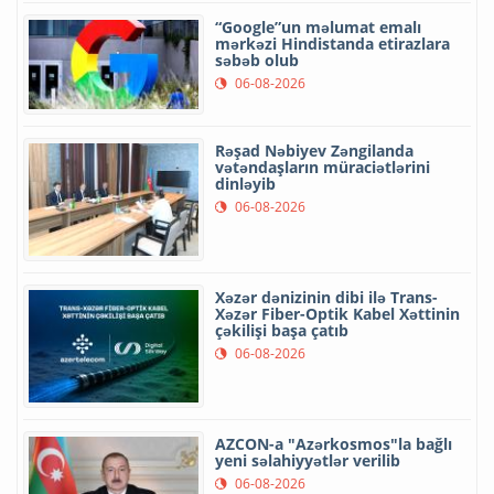
“Google”un məlumat emalı
mərkəzi Hindistanda etirazlara
səbəb olub
06-08-2026
Rəşad Nəbiyev Zəngilanda
vətəndaşların müraciətlərini
dinləyib
06-08-2026
Xəzər dənizinin dibi ilə Trans-
Xəzər Fiber-Optik Kabel Xəttinin
çəkilişi başa çatıb
06-08-2026
AZCON-a "Azərkosmos"la bağlı
yeni səlahiyyətlər verilib
06-08-2026