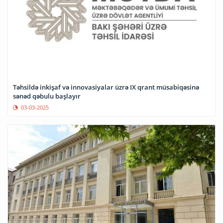
Təhsildə inkişaf və innovasiyalar üzrə IX qrant müsabiqəsinə
sənəd qəbulu başlayır
03-03-2025