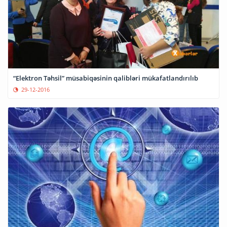
“Elektron Təhsil” müsabiqəsinin qalibləri mükafatlandırılıb
29-12-2016