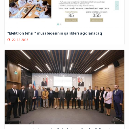
“Elektron təhsil” müsabiqəsinin qalibləri açıqlanacaq
22-12-2015