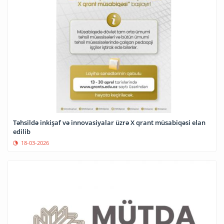
Təhsildə inkişaf və innovasiyalar üzrə X qrant müsabiqəsi elan
edilib
18-03-2026