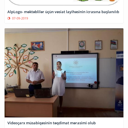
AlpLogo- məktəblilər üçün vəsiat layihəsinin icrasına başlanılıb
07-09-2019
Videoçarx müsabiqəsinin təqdimat mərasimi olub