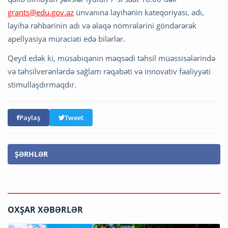
grants@edu.gov.az
ünvanına layihənin kateqoriyası, adı,
layihə rəhbərinin adı və əlaqə nömrələrini göndərərək
apellyasiya müraciəti edə bilərlər.
Qeyd edək ki, müsabiqənin məqsədi təhsil müəssisələrində
və təhsilverənlərdə sağlam rəqabəti və innovativ fəaliyyəti
stimullaşdırmaqdır.
Paylaş
Tweet
ŞƏRHLƏR
OXŞAR XƏBƏRLƏR