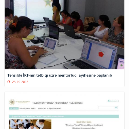
Təhsildə İKT-nin tətbiqi üzrə mentorluq layihəsinə başlanıb
23-10-2015