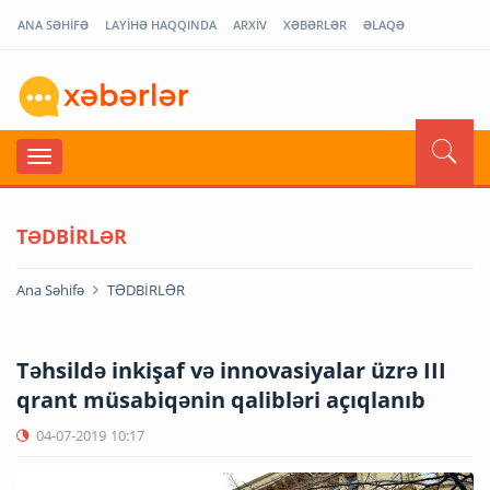
ANA SƏHİFƏ
LAYİHƏ HAQQINDA
ARXİV
XƏBƏRLƏR
ƏLAQƏ
TƏDBİRLƏR
Ana Səhifə
TƏDBİRLƏR
Təhsildə inkişaf və innovasiyalar üzrə III
qrant müsabiqənin qalibləri açıqlanıb
04-07-2019
10:17