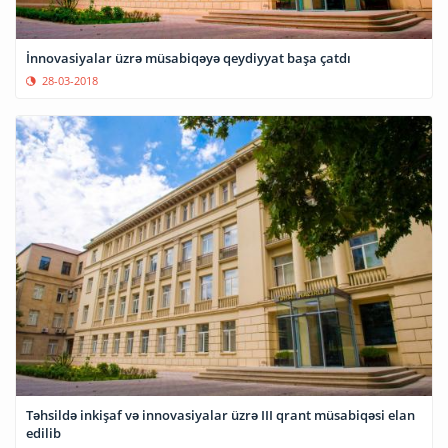
İnnovasiyalar üzrə müsabiqəyə qeydiyyat başa çatdı
28-03-2018
Təhsildə inkişaf və innovasiyalar üzrə III qrant müsabiqəsi elan
edilib