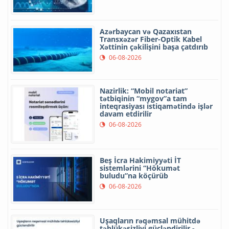
Azərbaycan və Qazaxıstan
Transxəzər Fiber-Optik Kabel
Xəttinin çəkilişini başa çatdırıb
06-08-2026
Nazirlik: “Mobil notariat”
tətbiqinin “mygov”a tam
inteqrasiyası istiqamətində işlər
davam etdirilir
06-08-2026
Beş İcra Hakimiyyəti İT
sistemlərini “Hökumət
buludu”na köçürüb
06-08-2026
Uşaqların rəqəmsal mühitdə
təhlükəsizliyi gücləndirilir -