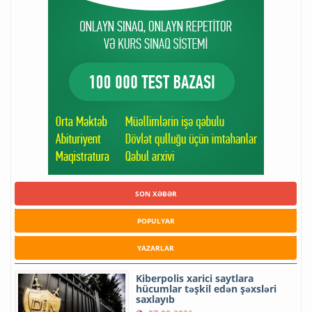
SON XƏBƏR
POPULYAR
YAZARLAR
Kiberpolis xarici saytlara
hücumlar təşkil edən şəxsləri
saxlayıb