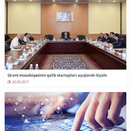
Qrant müsabiqəsinin qalib startapları açıqlandı-Siyahı
20-09-2017