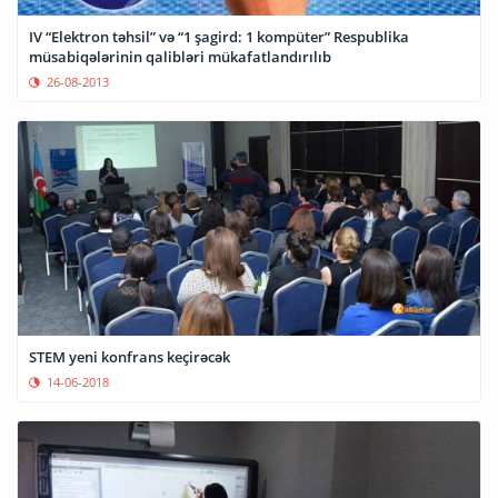
IV “Elektron təhsil” və “1 şagird: 1 kompüter” Respublika
müsabiqələrinin qalibləri mükafatlandırılıb
26-08-2013
STEM yeni konfrans keçirəcək
14-06-2018