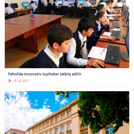
Təhsildə innovativ layihələr tətbiq edilir
23-10-2017