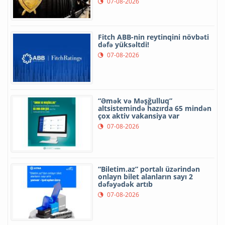
07-08-2026
Fitch ABB-nin reytinqini növbəti
dəfə yüksəltdi!
07-08-2026
“Əmək və Məşğulluq”
altsistemində hazırda 65 mindən
çox aktiv vakansiya var
07-08-2026
“Biletim.az” portalı üzərindən
onlayn bilet alanların sayı 2
dəfəyədək artıb
07-08-2026