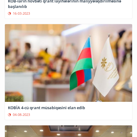
KOB-ların növbəti qrant layihələrinin maliyyələşdirilməsinə
başlanılıb
16-03-2023
KOBİA 4-cü qrant müsabiqəsini elan edib
04-08-2023