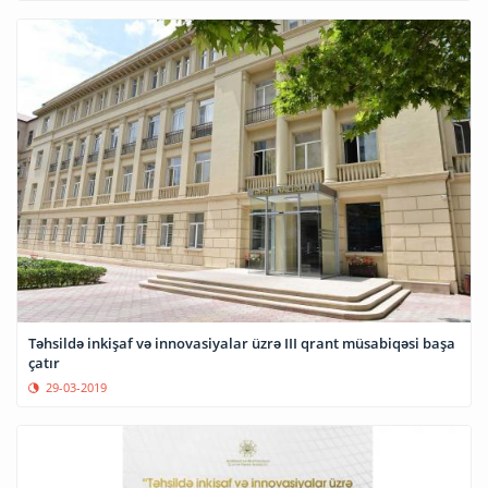
Təhsildə inkişaf və innovasiyalar üzrə III qrant müsabiqəsi başa
çatır
29-03-2019