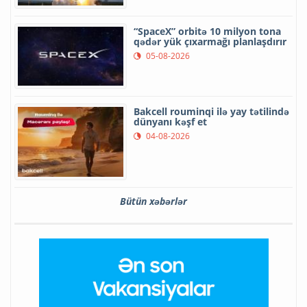
“SpaceX” orbitə 10 milyon tona
qədər yük çıxarmağı planlaşdırır
05-08-2026
Bakcell rouminqi ilə yay tətilində
dünyanı kəşf et
04-08-2026
Bütün xəbərlər