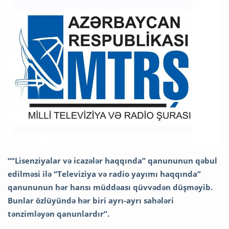
““Lisenziyalar və icazələr haqqında” qanununun qəbul
edilməsi ilə “Televiziya və radio yayımı haqqında”
qanununun hər hansı müddəası qüvvədən düşməyib.
Bunlar özlüyündə hər biri ayrı-ayrı sahələri
tənzimləyən qanunlardır”.