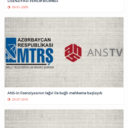
LİSENZİYASI VERİLƏ BİLMƏZ»
09-01-2009
ANS-in lisenziyasının ləğvi ilə bağlı məhkəmə başlayıb
29-07-2016