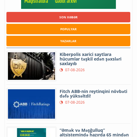
SON XƏBƏR
POPULYAR
YAZARLAR
Kiberpolis xarici saytlara
hücumlar təşkil edən şəxsləri
saxlayıb
07-08-2026
Fitch ABB-nin reytinqini növbəti
dəfə yüksəltdi!
07-08-2026
“Əmək və Məşğulluq”
altsistemində hazırda 65 mindən