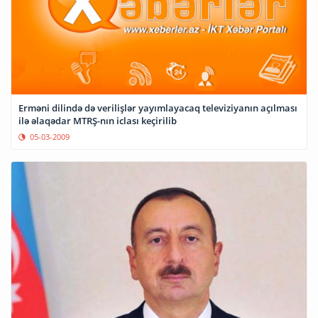
Erməni dilində də verilişlər yayımlayacaq televiziyanın açılması
ilə əlaqədar MTRŞ-nın iclası keçirilib
05-03-2009