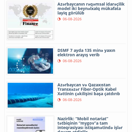
Azərbaycanın rəqəmsal idarəçilik
model iki beynəlxalq mükafata
layiq görülüb
06-08-2026
DSMF 7 ayda 135 minə yaxın
elektron arayış verib
06-08-2026
Azərbaycan və Qazaxıstan
Transxəzər Fiber-Optik Kabel
Xəttinin çəkilişini başa çatdırıb
06-08-2026
Nazirlik: “Mobil notariat”
tətbiqinin “mygov”a tam
inteqrasiyası istiqamətində işlər
davam etdirilir