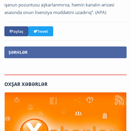
qanun pozuntusu aşkarlanmırsa, həmin kanalın ərizəsi
əsasında onun lisenziya müddətini uzadırıq”. (APA)
Paylaş
Tweet
ŞƏRHLƏR
OXŞAR XƏBƏRLƏR