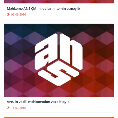
Məhkəmə ANS ÇM-in iddiasını təmin etməyib
09-09-2016
ANS-in vəkili məhkəmədən vaxt istəyib
15-09-2016