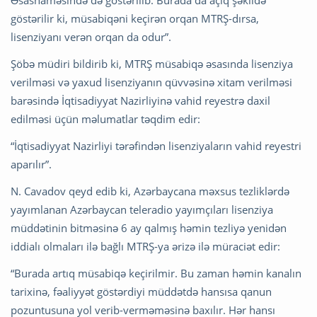
Əsasnaməsində də göstərilib. Burada da açıq şəkildə
göstərilir ki, müsabiqəni keçirən orqan MTRŞ-dırsa,
lisenziyanı verən orqan da odur”.
Şöbə müdiri bildirib ki, MTRŞ müsabiqə əsasında lisenziya
verilməsi və yaxud lisenziyanın qüvvəsinə xitam verilməsi
barəsində İqtisadiyyat Nazirliyinə vahid reyestrə daxil
edilməsi üçün məlumatlar təqdim edir:
“İqtisadiyyat Nazirliyi tərəfindən lisenziyaların vahid reyestri
aparılır”.
N. Cavadov qeyd edib ki, Azərbaycana məxsus tezliklərdə
yayımlanan Azərbaycan teleradio yayımçıları lisenziya
müddətinin bitməsinə 6 ay qalmış həmin tezliyə yenidən
iddialı olmaları ilə bağlı MTRŞ-ya ərizə ilə müraciət edir:
“Burada artıq müsabiqə keçirilmir. Bu zaman həmin kanalın
tarixinə, fəaliyyət göstərdiyi müddətdə hansısa qanun
pozuntusuna yol verib-verməməsinə baxılır. Hər hansı