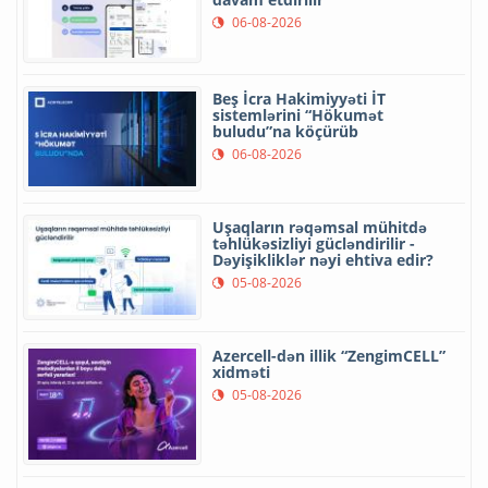
06-08-2026
Beş İcra Hakimiyyəti İT
sistemlərini “Hökumət
buludu”na köçürüb
06-08-2026
Uşaqların rəqəmsal mühitdə
təhlükəsizliyi gücləndirilir -
Dəyişikliklər nəyi ehtiva edir?
05-08-2026
Azercell-dən illik “ZengimCELL”
xidməti
05-08-2026