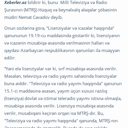
Xeberler.az
bildirir ki, bunu Milli Televiziya və Radio
Şurasının (MTRŞ) Hüquq və beynəlxalq əlaqələr şöbəsinin
müdiri Nemət Cavadov deyib.
Onun sözlərinə görə, “Lisenziyalar və icazələr haqqında”
qanununun 19.19-cu maddəsində göstərilir ki, lisenziyanın
və icazənin müsabiqə əsasında verilməsinin halları və
qaydası Azərbaycan respublikasının qanunları ilə müəyyən
edilir:
“Yəni elə lisenziyalar var ki, sırf müsabiqə əsasında verilir.
Məsələn, televiziya və radio yayımı sahəsində lisenziyalar
buna aiddir. "Televiziya və radio yayımı haqqında" qanunun
15.1-ci maddəsinə əsasən, yayım üçün xüsusi razılıq
(lisenziya) dövlət və ictimai teleradio yayımı istisna olmaqla,
müsabiqə əsasında verilir. Lisenziya müsabiqə əsasında
verilir, müsabiqəni keçirən orqan isə MTRŞ-dır. Bu,
"Televiziya və radio yayımı haqqında" qanunda, MTRŞ-nın