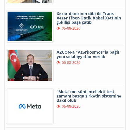
Xəzər dənizinin dibi ilə Trans-
Xəzər Fiber-Optik Kabel Xəttinin
çəkilişi başa çatıb
06-08-2026
AZCON-a "Azərkosmos"la bağlı
yeni səlahiyyətlər verilib
06-08-2026
“Meta”nın süni intellekti test
zamanı başqa şirkətin sisteminə
daxil olub
06-08-2026