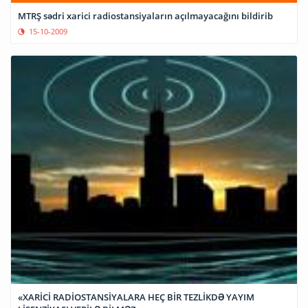
MTRŞ sədri xarici radiostansiyaların açılmayacağını bildirib
15-10-2009
«XARİCİ RADİOSTANSİYALARA HEÇ BİR TEZLİKDƏ YAYIM