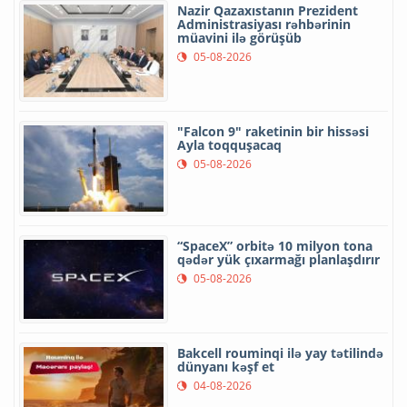
Nazir Qazaxıstanın Prezident
Administrasiyası rəhbərinin
müavini ilə görüşüb
05-08-2026
"Falcon 9" raketinin bir hissəsi
Ayla toqquşacaq
05-08-2026
“SpaceX” orbitə 10 milyon tona
qədər yük çıxarmağı planlaşdırır
05-08-2026
Bakcell rouminqi ilə yay tətilində
dünyanı kəşf et
04-08-2026