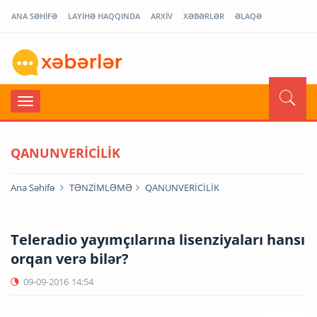
ANA SƏHİFƏ
LAYİHƏ HAQQINDA
ARXİV
XƏBƏRLƏR
ƏLAQƏ
QANUNVERİCİLİK
Ana Səhifə
TƏNZİMLƏMƏ
QANUNVERİCİLİK
Teleradio yayımçılarına lisenziyaları hansı
orqan verə bilər?
09-09-2016
14:54