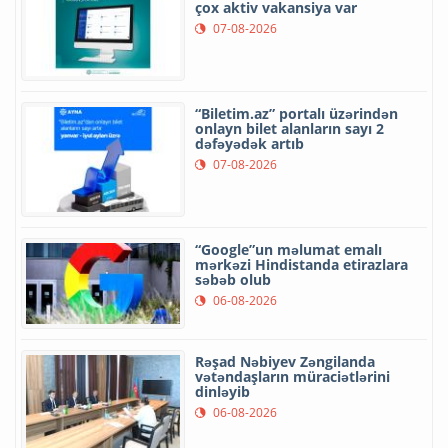
çox aktiv vakansiya var
07-08-2026
“Biletim.az” portalı üzərindən
onlayn bilet alanların sayı 2
dəfəyədək artıb
07-08-2026
“Google”un məlumat emalı
mərkəzi Hindistanda etirazlara
səbəb olub
06-08-2026
Rəşad Nəbiyev Zəngilanda
vətəndaşların müraciətlərini
dinləyib
06-08-2026