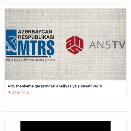
ANS məhkəmə qərarından apellyasiya şikayəti verib
07-09-2016