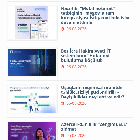
Nazirlik: “Mobil notariat”
tətbiqinin “mygov”a tam
inteqrasiyası istiqamətində işlər
davam etdirilir
06-08-2026
Beş İcra Hakimiyyəti İT
sistemlərini “Hökumət
buludu”na köçürüb
06-08-2026
Uşaqların rəqəmsal mühitdə
təhlükəsizliyi gücləndirilir -
Dəyişikliklər nəyi ehtiva edir?
05-08-2026
Azercell-dən illik “ZengimCELL”
xidməti
05-08-2026