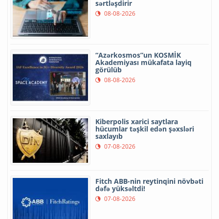
sərtləşdirir
08-08-2026
“Azərkosmos”un KOSMİK
Akademiyası mükafata layiq
görülüb
08-08-2026
Kiberpolis xarici saytlara
hücumlar təşkil edən şəxsləri
saxlayıb
07-08-2026
Fitch ABB-nin reytinqini növbəti
dəfə yüksəltdi!
07-08-2026