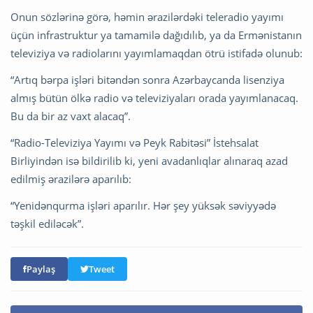
Onun sözlərinə görə, həmin ərazilərdəki teleradio yayımı
üçün infrastruktur ya tamamilə dağıdılıb, ya da Ermənistanın
televiziya və radiolarını yayımlamaqdan ötrü istifadə olunub:
“Artıq bərpa işləri bitəndən sonra Azərbaycanda lisenziya
almış bütün ölkə radio və televiziyaları orada yayımlanacaq.
Bu da bir az vaxt alacaq”.
“Radio-Televiziya Yayımı və Peyk Rabitəsi” İstehsalat
Birliyindən isə bildirilib ki, yeni avadanlıqlar alınaraq azad
edilmiş ərazilərə aparılıb:
“Yenidənqurma işləri aparılır. Hər şey yüksək səviyyədə
təşkil ediləcək”.
Paylaş
Tweet