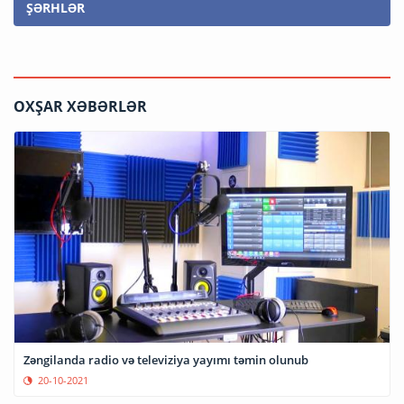
ŞƏRHLƏR
OXŞAR XƏBƏRLƏR
Zəngilanda radio və televiziya yayımı təmin olunub
20-10-2021