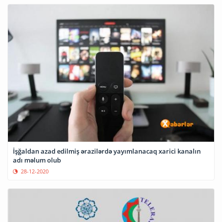
İşğaldan azad edilmiş ərazilərdə yayımlanacaq xarici kanalın
adı məlum olub
28-12-2020