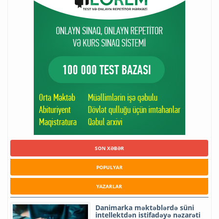
SON XƏBƏR
POPULYAR
YAZARLAR
Danimarka məktəblərdə süni
intellektdən istifadəyə nəzarəti