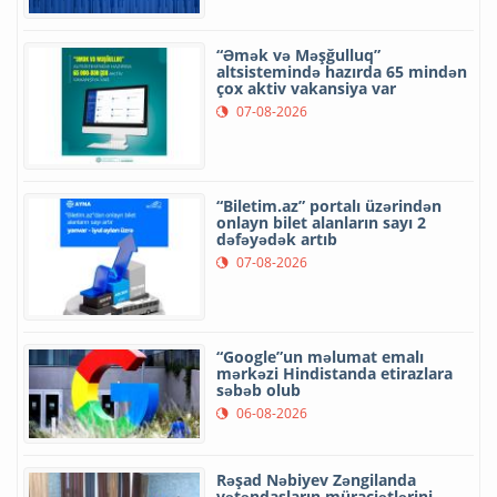
“Əmək və Məşğulluq”
altsistemində hazırda 65 mindən
çox aktiv vakansiya var
07-08-2026
“Biletim.az” portalı üzərindən
onlayn bilet alanların sayı 2
dəfəyədək artıb
07-08-2026
“Google”un məlumat emalı
mərkəzi Hindistanda etirazlara
səbəb olub
06-08-2026
Rəşad Nəbiyev Zəngilanda
vətəndaşların müraciətlərini