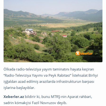
Ölkədə radio-televiziya yayım təminatını həyata keçirən
“Radio-Televiziya Yayımı və Peyk Rabitəsi” İstehsalat Birliyi
işğaldan azad edilmiş ərazilərdə infrastrukturun bərpası
işlərinə başlayıblar.
Xeberler.az
bildirir ki, bunu MTRŞ-nin Aparat rəhbəri,
sədrin köməkçisi Fazil Novruzov deyib.