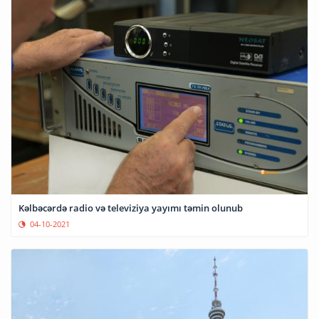
Kəlbəcərdə radio və televiziya yayımı təmin olunub
04-10-2021