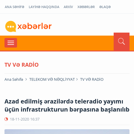
ANA SƏHİFƏ
LAYİHƏ HAQQINDA
ARXİV
XƏBƏRLƏR
ƏLAQƏ
TV VƏ RADİO
Ana Səhifə
TELEKOM VƏ NƏQLİYYAT
TV VƏ RADİO
Azad edilmiş ərazilərdə teleradio yayımı
üçün infrastrukturun bərpasına başlanılıb
18-11-2020
16:37