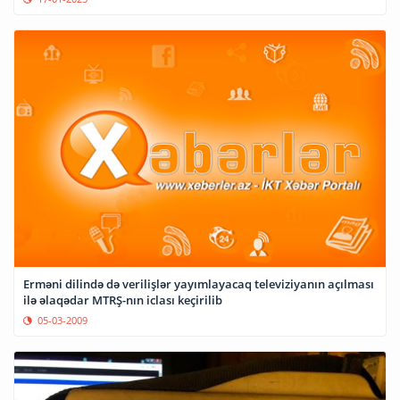
Erməni dilində də verilişlər yayımlayacaq televiziyanın açılması
ilə əlaqədar MTRŞ-nın iclası keçirilib
05-03-2009