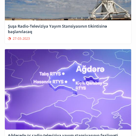
Şuşa Radio-Televiziya Yayım Stansiyasının tikintisinə
başlanılacaq
27-03-2023
Ağdərədə üç radio-televiziya yayım stansiyasının fəaliyyəti