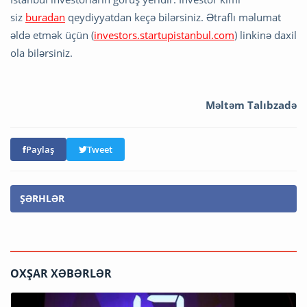
siz
buradan
qeydiyyatdan keçə bilərsiniz. Ətraflı məlumat
əldə etmək üçün (
investors.startupistanbul.com
) linkinə daxil
ola bilərsiniz.
Məltəm Talıbzadə
Paylaş
Tweet
ŞƏRHLƏR
OXŞAR XƏBƏRLƏR