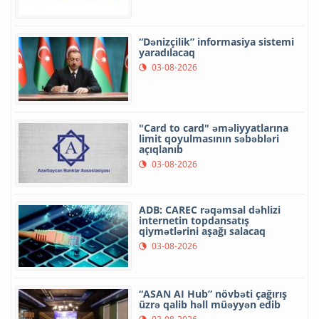
“Dənizçilik” informasiya sistemi
yaradılacaq
03-08-2026
"Card to card" əməliyyatlarına
limit qoyulmasının səbəbləri
açıqlanıb
03-08-2026
ADB: CAREC rəqəmsal dəhlizi
internetin topdansatış
qiymətlərini aşağı salacaq
03-08-2026
“ASAN AI Hub” növbəti çağırış
üzrə qalib həll müəyyən edib