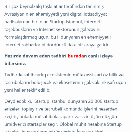
Bir çox beynəlxalq təşkilatlar tərəfindən tanınmış
Avrasiyanın ən əhəmiyyətli yeni digital iqtisadiyyat
hadisələrdən biri olan Startup Istanbul, internet
təşəbbüslərin və İnternet sektorunun gələcəyini
formalaşdırmaq üçün, bu il dünyanın ən əhəmiyyətli
İnternet rəhbərlərini dördüncü dəfə bir araya gətirir.
Hazırda davam edən tədbiri
burada
n canlı izləyə
bilərsiniz.
Tədbirdə sahibkarlıq ekosistemin mütəxəssisləri öz bilik və
təcrübələrini bölüşəcək və ekosistemin gələcək inkişafı üçün
yeni həllər təklif edilib.
Qeyd edək ki, Startup İstanbul dünyanın 20.000 startup
ərizələri toplayır və təcrübəli komanda işlərini nəzərdən
keçirir, onlarla müsahibələr aparır və sizin üçün düzgün
ümidverici startaplar seçir. Qlobal mühit hesabına Startup
İstanbul investorların görüş yeridir. İnvestor kimi