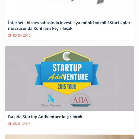
İnternet - biznes sahəsində investisiya mühiti və milli StartUplar
mövzusunda Konfrans keçiriləcək
03-04-2013
Bakıda Startup AddVenture keçiriləcək
08-01-2015