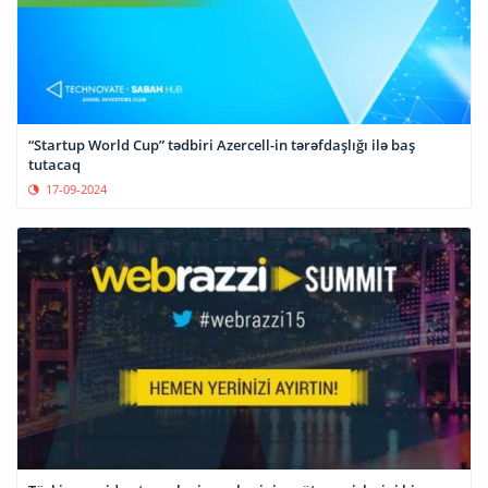
“Startup World Cup” tədbiri Azercell-in tərəfdaşlığı ilə baş
tutacaq
17-09-2024