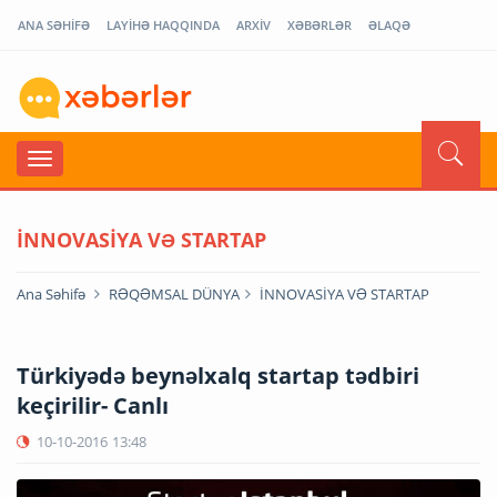
ANA SƏHİFƏ
LAYİHƏ HAQQINDA
ARXİV
XƏBƏRLƏR
ƏLAQƏ
İNNOVASİYA VƏ STARTAP
Ana Səhifə
RƏQƏMSAL DÜNYA
İNNOVASİYA VƏ STARTAP
Türkiyədə beynəlxalq startap tədbiri
keçirilir- Canlı
10-10-2016
13:48