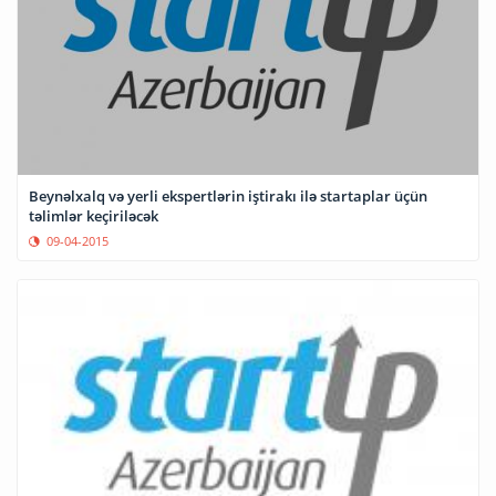
Beynəlxalq və yerli ekspertlərin iştirakı ilə startaplar üçün
təlimlər keçiriləcək
09-04-2015