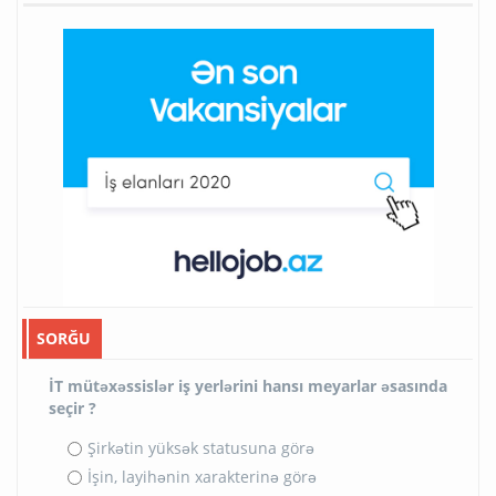
SORĞU
İT mütəxəssislər iş yerlərini hansı meyarlar əsasında
seçir ?
Şirkətin yüksək statusuna görə
İşin, layihənin xarakterinə görə