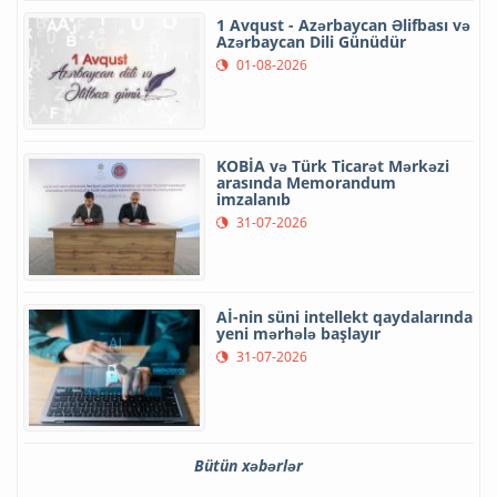
1 Avqust - Azərbaycan Əlifbası və
Azərbaycan Dili Günüdür
01-08-2026
KOBİA və Türk Ticarət Mərkəzi
arasında Memorandum
imzalanıb
31-07-2026
Aİ-nin süni intellekt qaydalarında
yeni mərhələ başlayır
31-07-2026
Bütün xəbərlər