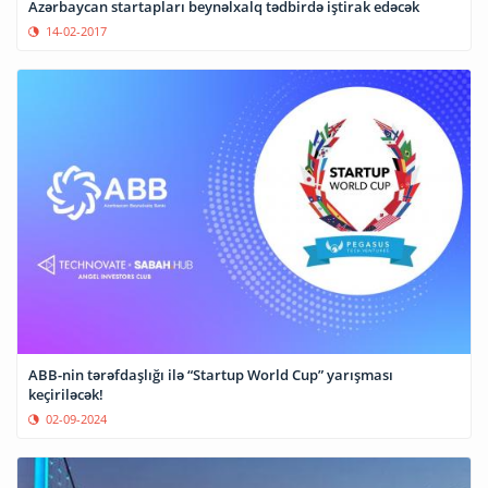
Azərbaycan startapları beynəlxalq tədbirdə iştirak edəcək
14-02-2017
ABB-nin tərəfdaşlığı ilə “Startup World Cup” yarışması
keçiriləcək!
02-09-2024