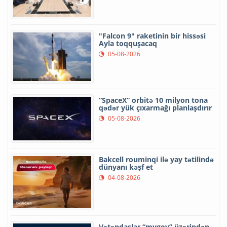
"Falcon 9" raketinin bir hissəsi
Ayla toqquşacaq
05-08-2026
“SpaceX” orbitə 10 milyon tona
qədər yük çıxarmağı planlaşdırır
05-08-2026
Bakcell rouminqi ilə yay tətilində
dünyanı kəşf et
04-08-2026
Vətəndaşlar “mygov” üzərindən