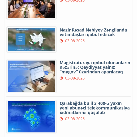
03-08-2026
Nazir Rəşad Nəbiyev Zəngilanda
vətəndaşları qəbul edəcək
03-08-2026
Magistraturaya qəbul olunanların
nəzərinə: Qeydiyyat yalnız
“mygov” üzərindən aparılacaq
03-08-2026
Qarabağda bu il 3 400-ə yaxın
yeni abunəçi telekommunikasiya
xidmətlərinə qoşulub
03-08-2026