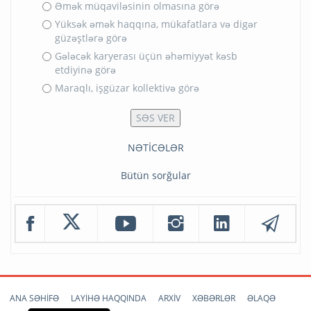
Əmək müqaviləsinin olmasına görə
Yüksək əmək haqqına, mükafatlara və digər
güzəştlərə görə
Gələcək karyerası üçün əhəmiyyət kəsb
etdiyinə görə
Maraqlı, işgüzar kollektivə görə
NƏTİCƏLƏR
Bütün sorğular
ANA SƏHİFƏ
LAYİHƏ HAQQINDA
ARXİV
XƏBƏRLƏR
ƏLAQƏ