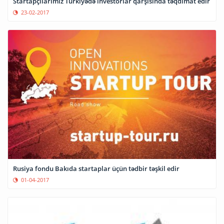
Startapçılarımız Türkiyədə investorlar qarşısında təqdimat edir
23-02-2017
Rusiya fondu Bakıda startaplar üçün tədbir təşkil edir
01-04-2017