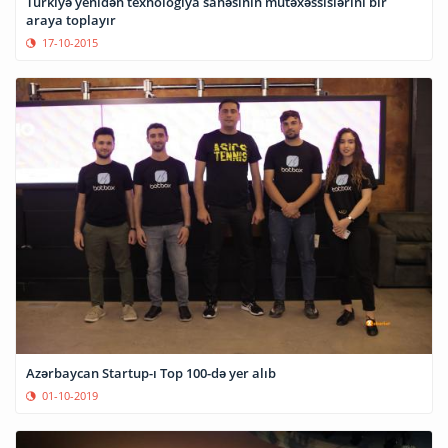
Türkiyə yenidən texnologiya sahəsinin mütəxəssislərini bir
araya toplayır
17-10-2015
Azərbaycan Startup-ı Top 100-də yer alıb
01-10-2019