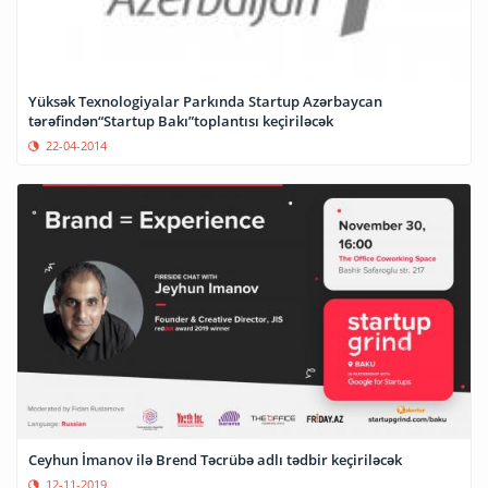
Yüksək Texnologiyalar Parkında Startup Azərbaycan
tərəfindən“Startup Bakı”toplantısı keçiriləcək
22-04-2014
Ceyhun İmanov ilə Brend Təcrübə adlı tədbir keçiriləcək
12-11-2019