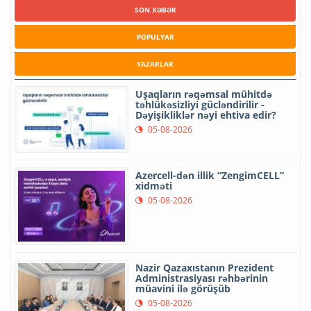
SON XƏBƏR
POPULYAR
YAZARLAR
Uşaqların rəqəmsal mühitdə
təhlükəsizliyi gücləndirilir -
Dəyişikliklər nəyi ehtiva edir?
05-08-2026
Azercell-dən illik “ZengimCELL”
xidməti
05-08-2026
Nazir Qazaxıstanın Prezident
Administrasiyası rəhbərinin
müavini ilə görüşüb
05-08-2026