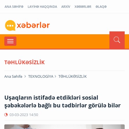
ANA SƏHİFƏ
LAYİHƏ HAQQINDA
ARXİV
XƏBƏRLƏR
ƏLAQƏ
TƏHLÜKƏSİZLİK
Ana Səhifə
TEXNOLOGİYA
TƏHLÜKƏSİZLİK
Uşaqların istifadə etdikləri sosial
şəbəkələrlə bağlı bu tədbirlər görülə bilər
03-03-2023
14:50