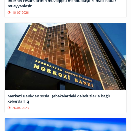
İnternet resurslarının müvəqqəti məhdudlaşdırılması halları
müəyyənləşir
10-07-2026
Mərkəzi Bankdan sosial şəbəkələrdəki dələduzlarla bağlı
xəbərdarlıq
26-04-2023