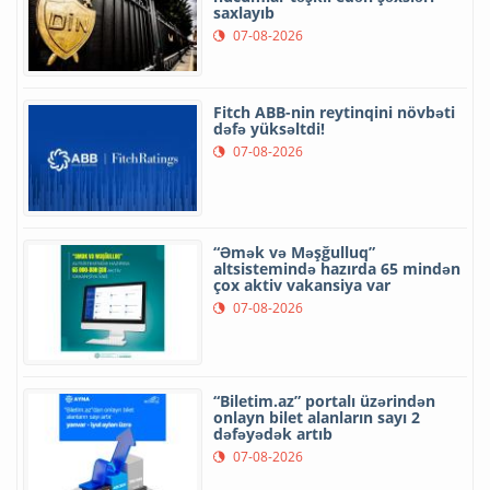
saxlayıb
07-08-2026
Fitch ABB-nin reytinqini növbəti
dəfə yüksəltdi!
07-08-2026
“Əmək və Məşğulluq”
altsistemində hazırda 65 mindən
çox aktiv vakansiya var
07-08-2026
“Biletim.az” portalı üzərindən
onlayn bilet alanların sayı 2
dəfəyədək artıb
07-08-2026