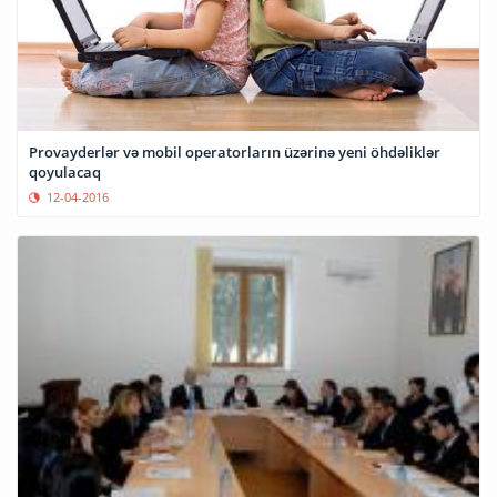
Provayderlər və mobil operatorların üzərinə yeni öhdəliklər
qoyulacaq
12-04-2016