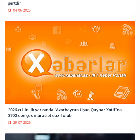
şərtdir
04-06-2025
2026-cı ilin ilk yarısında “Azərbaycan Uşaq Qaynar Xətti”nə
3700-dən çox müraciət daxil olub
29-07-2026