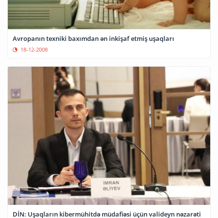
Avropanın texniki baxımdan ən inkişaf etmiş uşaqları
18-12-2008
DİN: Uşaqların kibermühitdə müdafiəsi üçün valideyn nəzarəti