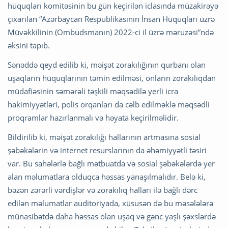
hüquqları komitəsinin bu gün keçirilən iclasında müzakirəyə
çıxarılan “Azərbaycan Respublikasının İnsan Hüquqları üzrə
Müvəkkilinin (Ombudsmanın) 2022-ci il üzrə məruzəsi”ndə
əksini tapıb.
Sənəddə qeyd edilib ki, məişət zorakılığının qurbanı olan
uşaqların hüquqlarının təmin edilməsi, onların zorakılıqdan
müdafiəsinin səmərəli təşkili məqsədilə yerli icra
hakimiyyətləri, polis orqanları da cəlb edilməklə məqsədli
proqramlar hazırlanmalı və həyata keçirilməlidir.
Bildirilib ki, məişət zorakılığı hallarının artmasına sosial
şəbəkələrin və internet resurslarının da əhəmiyyətli təsiri
var. Bu sahələrlə bağlı mətbuatda və sosial şəbəkələrdə yer
alan məlumatlara olduqca həssas yanaşılmalıdır. Belə ki,
bəzən zərərli vərdişlər və zorakılıq halları ilə bağlı dərc
edilən məlumatlar auditoriyada, xüsusən də bu məsələlərə
münasibətdə daha həssas olan uşaq və gənc yaşlı şəxslərdə