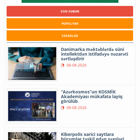
SON XƏBƏR
POPULYAR
YAZARLAR
Danimarka məktəblərdə süni
intellektdən istifadəyə nəzarəti
sərtləşdirir
08-08-2026
“Azərkosmos”un KOSMİK
Akademiyası mükafata layiq
görülüb
08-08-2026
Kiberpolis xarici saytlara
hücumlar təşkil edən şəxsləri