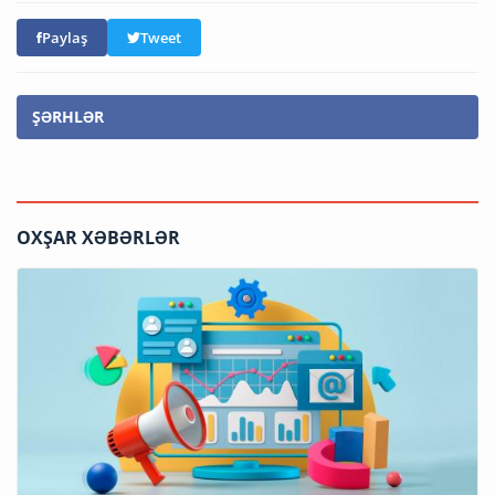
Paylaş
Tweet
ŞƏRHLƏR
OXŞAR XƏBƏRLƏR