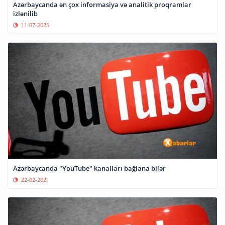
Azərbaycanda ən çox informasiya və analitik proqramlar
izlənilib
11-07-2025
Azərbaycanda "YouTube" kanalları bağlana bilər
22-02-2021