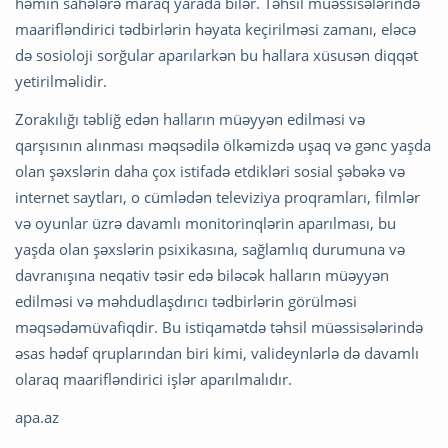
həmin sahələrə maraq yarada bilər. Təhsil müəssisələrində
maarifləndirici tədbirlərin həyata keçirilməsi zamanı, eləcə
də sosioloji sorğular aparılarkən bu hallara xüsusən diqqət
yetirilməlidir.
Zorakılığı təbliğ edən halların müəyyən edilməsi və
qarşısının alınması məqsədilə ölkəmizdə uşaq və gənc yaşda
olan şəxslərin daha çox istifadə etdikləri sosial şəbəkə və
internet saytları, o cümlədən televiziya proqramları, filmlər
və oyunlar üzrə davamlı monitorinqlərin aparılması, bu
yaşda olan şəxslərin psixikasına, sağlamlıq durumuna və
davranışına neqativ təsir edə biləcək halların müəyyən
edilməsi və məhdudlaşdırıcı tədbirlərin görülməsi
məqsədəmüvafiqdir. Bu istiqamətdə təhsil müəssisələrində
əsas hədəf qruplarından biri kimi, valideynlərlə də davamlı
olaraq maarifləndirici işlər aparılmalıdır.
apa.az