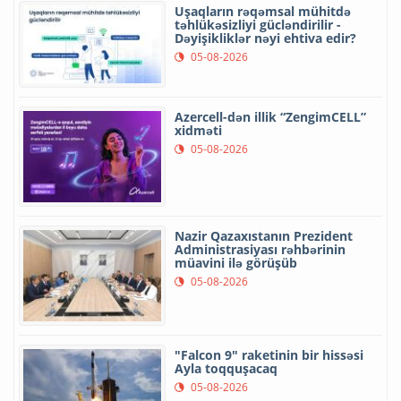
Uşaqların rəqəmsal mühitdə
təhlükəsizliyi gücləndirilir -
Dəyişikliklər nəyi ehtiva edir?
05-08-2026
Azercell-dən illik “ZengimCELL”
xidməti
05-08-2026
Nazir Qazaxıstanın Prezident
Administrasiyası rəhbərinin
müavini ilə görüşüb
05-08-2026
"Falcon 9" raketinin bir hissəsi
Ayla toqquşacaq
05-08-2026