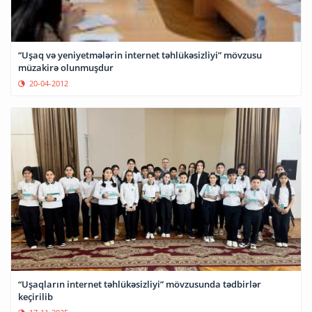
“Uşaq və yeniyetmələrin internet təhlükəsizliyi” mövzusu
müzakirə olunmuşdur
20-04-2012
“Uşaqların internet təhlükəsizliyi” mövzusunda tədbirlər
keçirilib