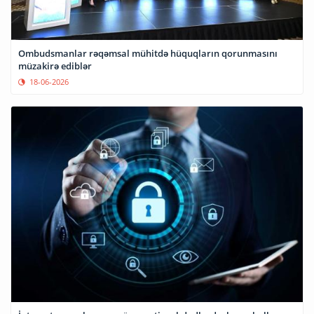
Ombudsmanlar rəqəmsal mühitdə hüquqların qorunmasını
müzakirə ediblər
18-06-2026