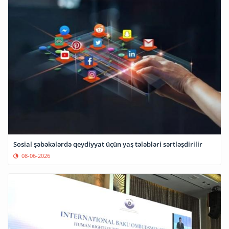
Sosial şəbəkələrdə qeydiyyat üçün yaş tələbləri sərtləşdirilir
08-06-2026