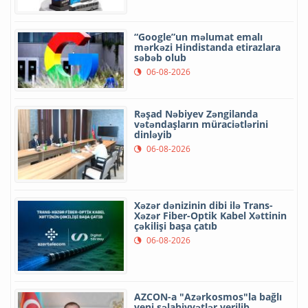
“Google”un məlumat emalı
mərkəzi Hindistanda etirazlara
səbəb olub
06-08-2026
Rəşad Nəbiyev Zəngilanda
vətəndaşların müraciətlərini
dinləyib
06-08-2026
Xəzər dənizinin dibi ilə Trans-
Xəzər Fiber-Optik Kabel Xəttinin
çəkilişi başa çatıb
06-08-2026
AZCON-a "Azərkosmos"la bağlı
yeni səlahiyyətlər verilib