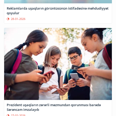
Reklamlarda uşaqların görüntüsünün istifadəsinə məhdudiyyət
qoyulur
28-01-2026
Prezident uşaqların zərərli məzmundan qorunması barədə
Sərəncam imzalayıb
27-02-2026