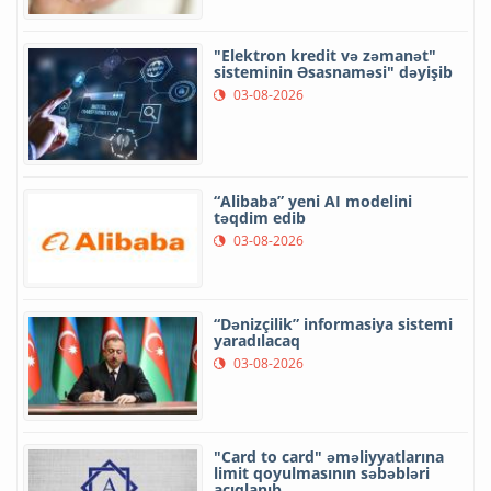
"Elektron kredit və zəmanət"
sisteminin Əsasnaməsi" dəyişib
03-08-2026
“Alibaba” yeni AI modelini
təqdim edib
03-08-2026
“Dənizçilik” informasiya sistemi
yaradılacaq
03-08-2026
"Card to card" əməliyyatlarına
limit qoyulmasının səbəbləri
açıqlanıb