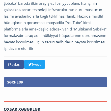
Şəbəkə” barədə ilkin arayış və fəaliyyət planı, həmçinin
gələcəkdə zəruri texnoloji infrastrukturun qurulması üçün
lazımi avadanlıqlarla bağlı təklif hazırlanıb. Hazırda müəllif
hüquqlarının qorunması məqsədilə “YouTube” kimi
platformalarla əməkdaşlıq edəcək vahid “Multikanal Şəbəkə”
formalaşdırılaraq əqli mülkiyyət hüquqlarının qorunmasının
həyata keçirilməsi üçün zəruri tədbirlərin həyata keçirilməsi
işi davam etdirilir.
Paylaş
Tweet
ŞƏRHLƏR
OXŞAR XƏBƏRLƏR