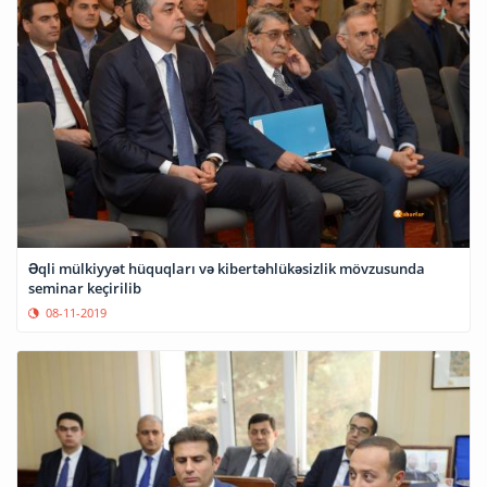
Əqli mülkiyyət hüquqları və kibertəhlükəsizlik mövzusunda
seminar keçirilib
08-11-2019