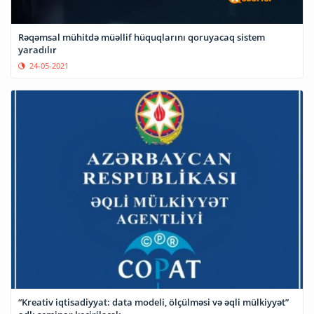
Rəqəmsal mühitdə müəllif hüquqlarını qoruyacaq sistem
yaradılır
24-05-2021
“Kreativ iqtisadiyyat: data modeli, ölçülməsi və əqli mülkiyyət”