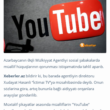
Azərbaycanın Əqli Mülkiyyət Agentliyi sosial şəbəkələrdə
müəllif hüquqlarının qorunması istiqamətində təhlil aparıb.
Xeberler.az
bildirir ki, bu barədə agentliyin direktoru
Xudayət Həsənli “İctimai TV”yə müsahibəsində deyib. Onun
sözlərinə görə, artıq bununla bağlı aidiyyatı orqanlara
arayışlar göndərilib.
Müxtəlif şikayətlər əsasında müəlliflərin "YouTube"