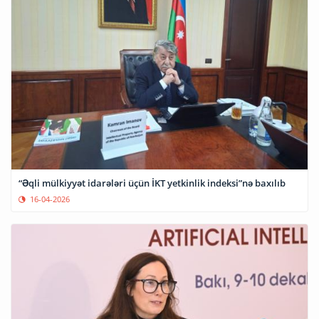
“Əqli mülkiyyət idarələri üçün İKT yetkinlik indeksi”nə baxılıb
16-04-2026