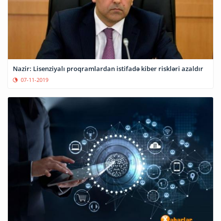
Nazir: Lisenziyalı proqramlardan istifadə kiber riskləri azaldır
07-11-2019