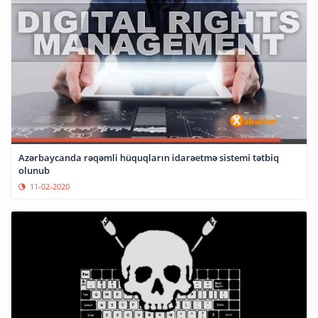
Azərbaycanda rəqəmli hüquqların idarəetmə sistemi tətbiq
olunub
11-02-2020