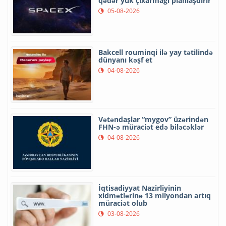
qədər yük çıxarmağı planlaşdırır
05-08-2026
Bakcell rouminqi ilə yay tətilində
dünyanı kəşf et
04-08-2026
Vətəndaşlar “mygov” üzərindən
FHN-ə müraciət edə biləcəklər
04-08-2026
İqtisadiyyat Nazirliyinin
xidmətlərinə 13 milyondan artıq
müraciət olub
03-08-2026