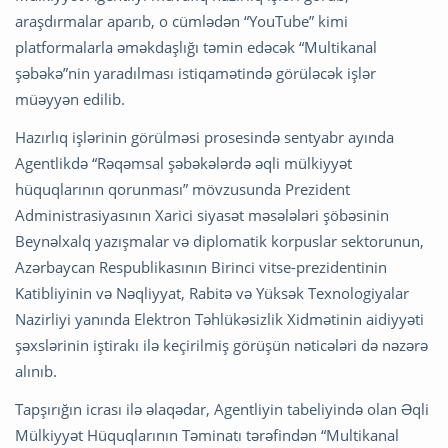
araşdırmalar aparıb, o cümlədən “YouTube” kimi
platformalarla əməkdaşlığı təmin edəcək “Multikanal
şəbəkə”nin yaradılması istiqamətində görüləcək işlər
müəyyən edilib.
Hazırlıq işlərinin görülməsi prosesində sentyabr ayında
Agentlikdə “Rəqəmsal şəbəkələrdə əqli mülkiyyət
hüquqlarının qorunması” mövzusunda Prezident
Administrasiyasının Xarici siyasət məsələləri şöbəsinin
Beynəlxalq yazışmalar və diplomatik korpuslar sektorunun,
Azərbaycan Respublikasının Birinci vitse-prezidentinin
Katibliyinin və Nəqliyyat, Rabitə və Yüksək Texnologiyalar
Nazirliyi yanında Elektron Təhlükəsizlik Xidmətinin aidiyyəti
şəxslərinin iştirakı ilə keçirilmiş görüşün nəticələri də nəzərə
alınıb.
Tapşırığın icrası ilə əlaqədar, Agentliyin tabeliyində olan Əqli
Mülkiyyət Hüquqlarının Təminatı tərəfindən “Multikanal