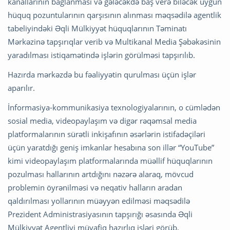
kanallarının bağlanması və gələcəkdə baş verə biləcək uyğun
hüquq pozuntularının qarşısının alınması məqsədilə agentlik
tabeliyindəki Əqli Mülkiyyət hüquqlarının Təminatı
Mərkəzinə tapşırıqlar verib və Multikanal Media Şəbəkəsinin
yaradılması istiqamətində işlərin görülməsi tapşırılıb.
Hazırda mərkəzdə bu fəaliyyətin qurulması üçün işlər
aparılır.
İnformasiya-kommunikasiya texnologiyalarının, o cümlədən
sosial media, videopaylaşım və digər rəqəmsal media
platformalarının sürətli inkişafının əsərlərin istifadəçiləri
üçün yaratdığı geniş imkanlar hesabına son illər “YouTube”
kimi videopaylaşım platformalarında müəllif hüquqlarının
pozulması hallarının artdığını nəzərə alaraq, mövcud
problemin öyrənilməsi və neqativ halların aradan
qaldırılması yollarının müəyyən edilməsi məqsədilə
Prezident Administrasiyasının tapşırığı əsasında Əqli
Mülkiyyət Agentliyi müvafiq hazırlıq işləri görüb,