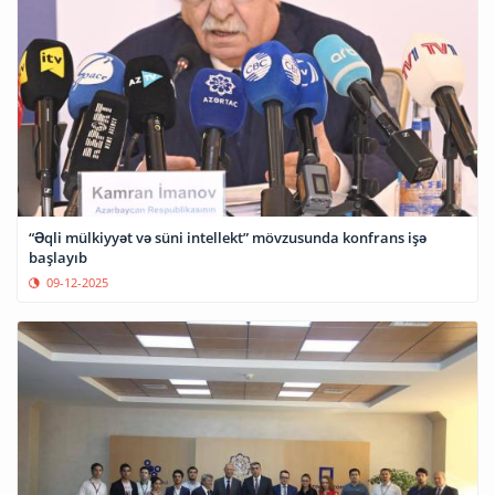
“Əqli mülkiyyət və süni intellekt” mövzusunda konfrans işə
başlayıb
09-12-2025