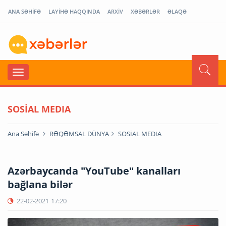
ANA SƏHİFƏ
LAYİHƏ HAQQINDA
ARXİV
XƏBƏRLƏR
ƏLAQƏ
SOSİAL MEDIA
Ana Səhifə
RƏQƏMSAL DÜNYA
SOSİAL MEDIA
Azərbaycanda "YouTube" kanalları
bağlana bilər
22-02-2021
17:20