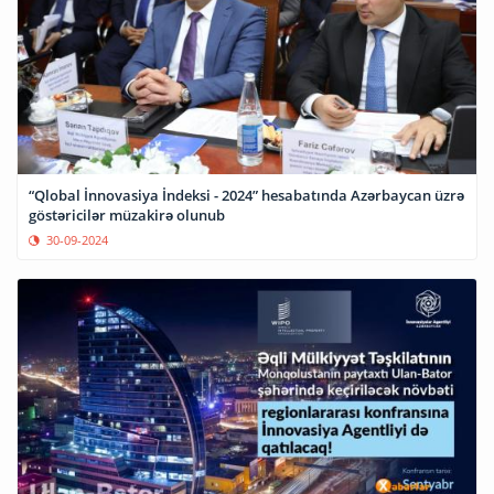
“Qlobal İnnovasiya İndeksi - 2024” hesabatında Azərbaycan üzrə
göstəricilər müzakirə olunub
30-09-2024