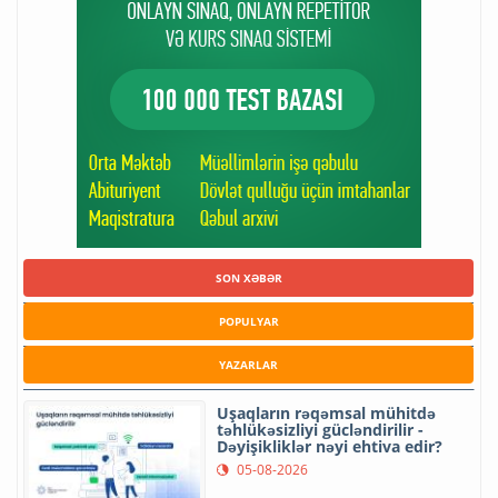
SON XƏBƏR
POPULYAR
YAZARLAR
Uşaqların rəqəmsal mühitdə
təhlükəsizliyi gücləndirilir -
Dəyişikliklər nəyi ehtiva edir?
05-08-2026