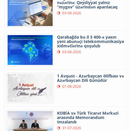
nəzərinə: Qeydiyyat yalnız
“mygov” üzərindən aparılacaq
03-08-2026
Qarabağda bu il 3 400-ə yaxın
yeni abunəçi telekommunikasiya
xidmətlərinə qoşulub
03-08-2026
1 Avqust - Azərbaycan Əlifbası və
Azərbaycan Dili Günüdür
01-08-2026
KOBİA və Türk Ticarət Mərkəzi
arasında Memorandum
imzalanıb
31-07-2026