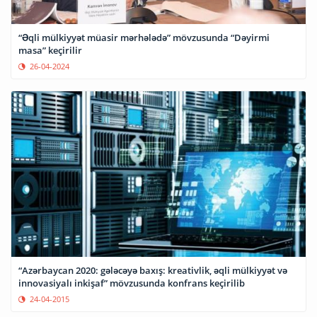
“Əqli mülkiyyət müasir mərhələdə” mövzusunda “Dəyirmi
masa” keçirilir
26-04-2024
“Azərbaycan 2020: gələcəyə baxış: kreativlik, əqli mülkiyyət və
innovasiyalı inkişaf” mövzusunda konfrans keçirilib
24-04-2015