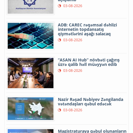
03-08-2026
ADB: CAREC rəqəmsal dəhlizi
internetin topdansatış
qiymətlərini aşağı salacaq
03-08-2026
“ASAN AI Hub” növbəti çağırış
üzrə qalib həll müəyyən edib
03-08-2026
Nazir Rəşad Nəbiyev Zəngilanda
vətəndaşları qəbul edəcək
03-08-2026
Magistraturaya qəbul olunanların