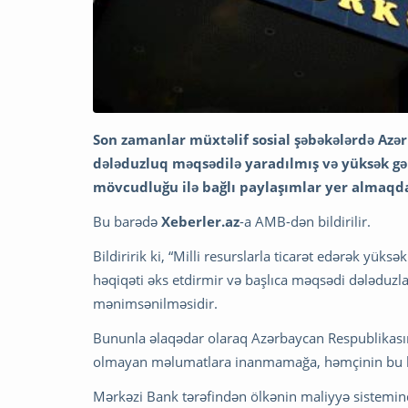
Son zamanlar müxtəlif sosial şəbəkələrdə Azə
dələduzluq məqsədilə yaradılmış və yüksək gəli
mövcudluğu ilə bağlı paylaşımlar yer almaqda
Bu barədə
Xeberler.az
-a AMB-dən bildirilir.
Bildiririk ki, “Milli resurslarla ticarət edərək yüks
həqiqəti əks etdirmir və başlıca məqsədi dələduzla
mənimsənilməsidir.
Bununla əlaqədar olaraq Azərbaycan Respublikasını
olmayan məlumatlara inanmamağa, həmçinin bu kimi
Mərkəzi Bank tərəfindən ölkənin maliyyə sistemind