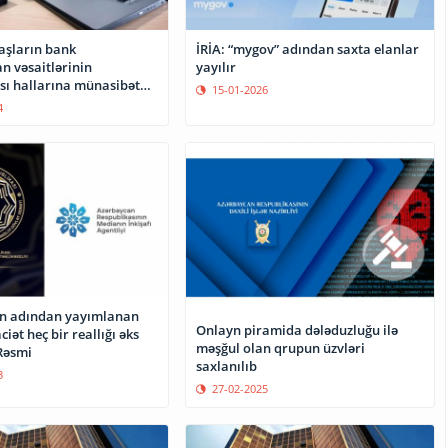
aşların bank
İRİA: “mygov” adından saxta elanlar
n vəsaitlərinin
yayılır
ı hallarına münasibət
15-01-2026
4
in adından yayımlanan
Onlayn piramida dələduzluğu ilə
iət heç bir reallığı əks
məşğul olan qrupun üzvləri
Rəsmi
saxlanılıb
3
27-02-2025