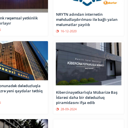
NRYTN adından internetin
nk rəqəmsal yetkinlik
məhdudlaşdırılması ilə bağlı yalan
ırlayır
məlumatlar yayılıb
6
16-12-2020
sonunadək dələduzluqla
zrə yeni qaydalar tətbiq
Kibercinayətkarlıqla Mübarizə Baş
İdarəsi daha bir dələduzluq
piramidasını ifşa edib
6
28-09-2024