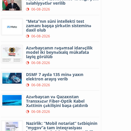
səlahiyyətlər verilib
06-08-2026
“Meta”nın süni intellekti test
zamanı başqa şirkətin sisteminə
daxil olub
06-08-2026
Azərbaycanın rəqəmsal idarəçilik
model iki beynəlxalq mükafata
layiq görülüb
06-08-2026
DSMF 7 ayda 135 minə yaxın
elektron arayış verib
06-08-2026
Azərbaycan və Qazaxıstan
Transxəzər Fiber-Optik Kabel
Xəttinin çəkilişini başa çatdırıb
06-08-2026
Nazirlik: “Mobil notariat” tətbiqinin
“mygov”a tam inteqrasiyası