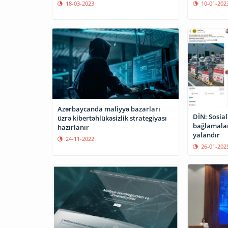
18-03-2023
10-01-202
Azərbaycanda maliyyə bazarları
DİN: Sosial
üzrə kibertəhlükəsizlik strategiyası
bağlamalar
hazırlanır
yalandır
24-11-2022
26-01-202