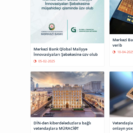
Mərkəzi Ba
verib
Mərkəzi Bank Qlobal Maliyyə
10-04-202
İnnovasiyaları Şəbəkəsinə üzv olub
05-02-2025
DİN-dən kiberdələduzlara bağlı
Vətəndaşlar
vətəndaşlara MÜRACİƏT
onlayn yoxl