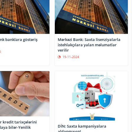
nk banklara göstəriş
Mərkəzi Bank: Saxta lisenziyalarla
istehlakçılara yalan məlumatlar
verilir
5
19-11-2024
 kredit tarixçələrini
DİN: Saxta kampaniyalara
aya bilər-Yenilik
aldanmayın!