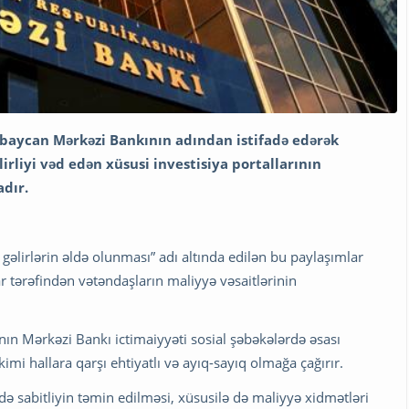
rbaycan Mərkəzi Bankının adından istifadə edərək
rliyi vəd edən xüsusi investisiya portallarının
dır.
ək gəlirlərin əldə olunması” adı altında edilən bu paylaşımlar
r tərəfindən vətəndaşların maliyyə vəsaitlərinin
n Mərkəzi Bankı ictimaiyyəti sosial şəbəkələrdə əsası
 hallara qarşı ehtiyatlı və ayıq-sayıq olmağa çağırır.
ə sabitliyin təmin edilməsi, xüsusilə də maliyyə xidmətləri