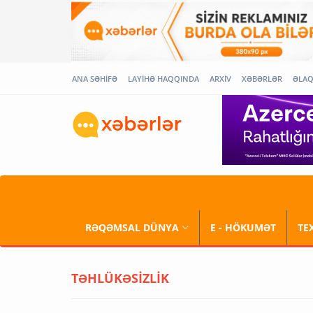
ANA SƏHİFƏ
LAYİHƏ HAQQINDA
ARXİV
XƏBƏRLƏR
ƏLA
RƏQƏMSAL DÜNYA
E - HÖKUMƏT
TE
TƏHLÜKƏSİZLİK