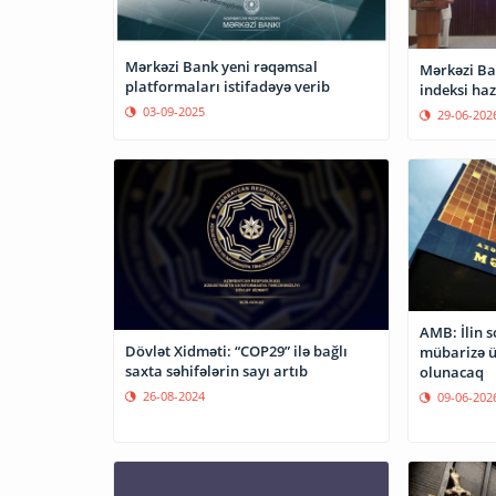
Mərkəzi Bank yeni rəqəmsal
Mərkəzi Ba
platformaları istifadəyə verib
indeksi haz
03-09-2025
29-06-202
AMB: İlin 
Dövlət Xidməti: “COP29” ilə bağlı
mübarizə ü
saxta səhifələrin sayı artıb
olunacaq
26-08-2024
09-06-202