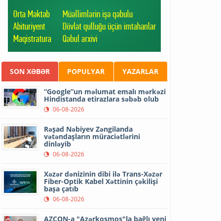
SON XƏBƏR
POPULYAR
YAZARLAR
“Google”un məlumat emalı mərkəzi
Hindistanda etirazlara səbəb olub
06-08-2026
Rəşad Nəbiyev Zəngilanda
vətəndaşların müraciətlərini
dinləyib
06-08-2026
Xəzər dənizinin dibi ilə Trans-Xəzər
Fiber-Optik Kabel Xəttinin çəkilişi
başa çatıb
06-08-2026
AZCON-a "Azərkosmos"la bağlı yeni