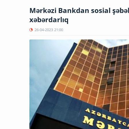
Mərkəzi Bankdan sosial şəbək
xəbərdarlıq
26-04-2023
21:00