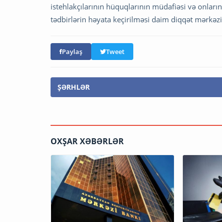
istehlakçılarının hüquqlarının müdafiəsi və onları
tədbirlərin həyata keçirilməsi daim diqqət mərkəzi
Paylaş
Tweet
ŞƏRHLƏR
OXŞAR XƏBƏRLƏR