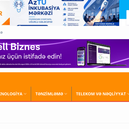
QƏ
XNOLOGİYA
TƏNZİMLƏMƏ
TELEKOM VƏ NƏQLİYYAT