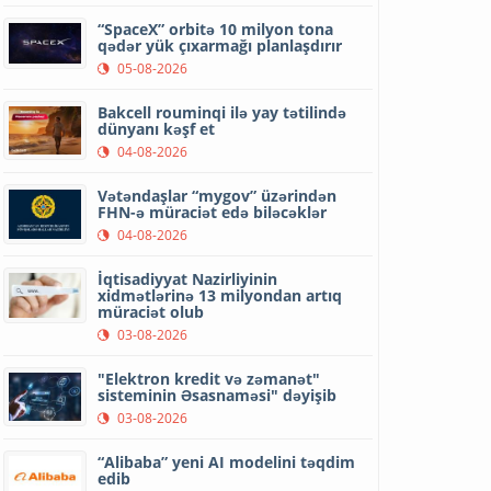
“SpaceX” orbitə 10 milyon tona
qədər yük çıxarmağı planlaşdırır
05-08-2026
Bakcell rouminqi ilə yay tətilində
dünyanı kəşf et
04-08-2026
Vətəndaşlar “mygov” üzərindən
FHN-ə müraciət edə biləcəklər
04-08-2026
İqtisadiyyat Nazirliyinin
xidmətlərinə 13 milyondan artıq
müraciət olub
03-08-2026
"Elektron kredit və zəmanət"
sisteminin Əsasnaməsi" dəyişib
03-08-2026
“Alibaba” yeni AI modelini təqdim
edib