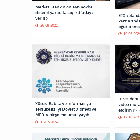
Mərkəzi Bankın onlayn növbə
sistemi yaradılaraq istifadəyə
ETX vətənd
verilib
kartlarında
26-08-2022
oğurlanmas
bildirib
10-06-202
“Prezident
Xüsusi Rabitə və İnformasiya
video mürac
Təhlükəsizliyi Dövlət Xidməti və
etdirmir”- 
MEDİA birgə məlumat yayıb
12-10-202
11-07-2024