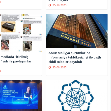
3
25-12-2025
AMB: Maliyyə qurumlarına
 mediada “İtirilmiş
informasiya təhlükəsizliyi ilə bağlı
” adı ilə paylaşımlar
ciddi tələblər qoyulub
25-06-2025
5