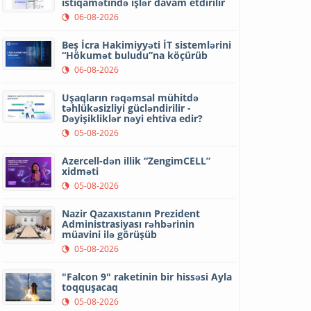
istiqamətində işlər davam etdirilir
06-08-2026
Beş İcra Hakimiyyəti İT sistemlərini
“Hökumət buludu”na köçürüb
06-08-2026
Uşaqların rəqəmsal mühitdə
təhlükəsizliyi gücləndirilir -
Dəyişikliklər nəyi ehtiva edir?
05-08-2026
Azercell-dən illik “ZengimCELL”
xidməti
05-08-2026
Nazir Qazaxıstanın Prezident
Administrasiyası rəhbərinin
müavini ilə görüşüb
05-08-2026
"Falcon 9" raketinin bir hissəsi Ayla
toqquşacaq
05-08-2026