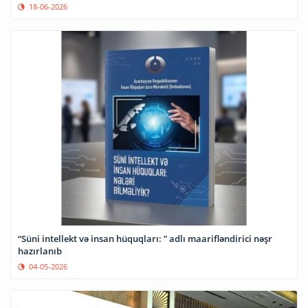
18-06-2026
“Süni intellekt və insan hüquqları: ” adlı maarifləndirici nəşr
hazırlanıb
04-05-2026