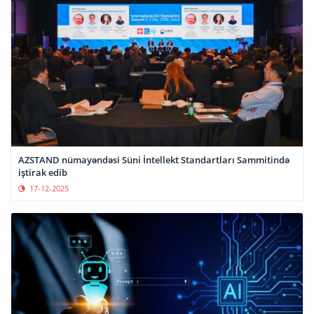
AZSTAND nümayəndəsi Süni İntellekt Standartları Sammitində
iştirak edib
17-12-2025