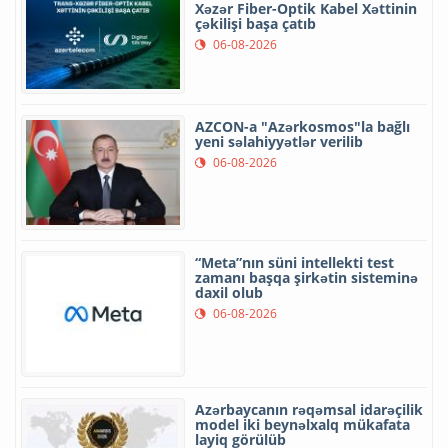
Xəzər Fiber-Optik Kabel Xəttinin
çəkilişi başa çatıb
06-08-2026
AZCON-a "Azərkosmos"la bağlı
yeni səlahiyyətlər verilib
06-08-2026
“Meta”nın süni intellekti test
zamanı başqa şirkətin sisteminə
daxil olub
06-08-2026
Azərbaycanın rəqəmsal idarəçilik
model iki beynəlxalq mükafata
layiq görülüb