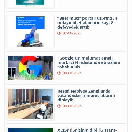
“Biletim.az” portalı üzərindən
onlayn bilet alanların sayı 2
dəfəyədək artıb
07-08-2026
“Google”un məlumat emalı
mərkəzi Hindistanda etirazlara
səbəb olub
06-08-2026
Rəşad Nəbiyev Zəngilanda
vətəndaşların müraciətlərini
dinləyib
06-08-2026
Xəzər dənizinin dibi ilə Trans-