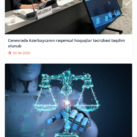
Cenevrədə Azərbaycanın rəqəmsal hüquqlar təcrübəsi təqdim
olunub
02-04-2026