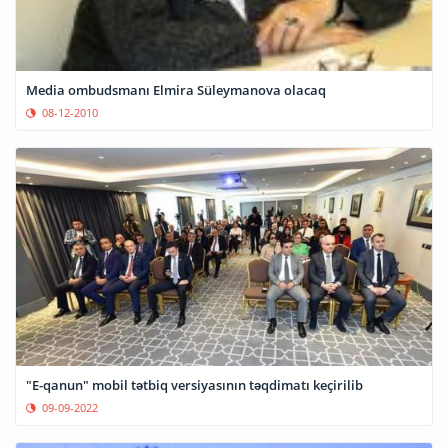
Media ombudsmanı Elmira Süleymanova olacaq
08-12-2010
"E-qanun" mobil tətbiq versiyasının təqdimatı keçirilib
09-09-2022