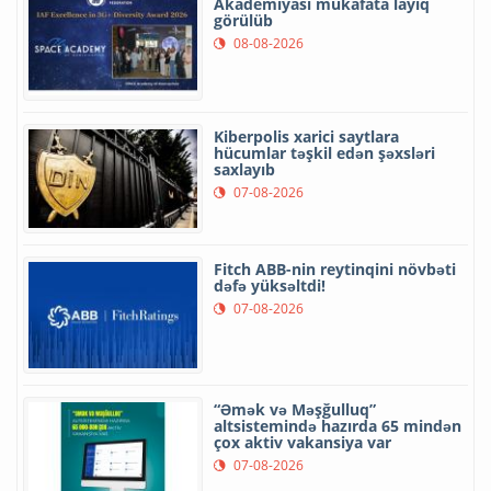
Akademiyası mükafata layiq
görülüb
08-08-2026
Kiberpolis xarici saytlara
hücumlar təşkil edən şəxsləri
saxlayıb
07-08-2026
Fitch ABB-nin reytinqini növbəti
dəfə yüksəltdi!
07-08-2026
“Əmək və Məşğulluq”
altsistemində hazırda 65 mindən
çox aktiv vakansiya var
07-08-2026