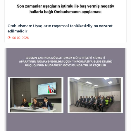
Ombudsman: Uşaqların rəqəmsal təhlükəsizliyinə nəzarət
edilməlidir
06-02-2026