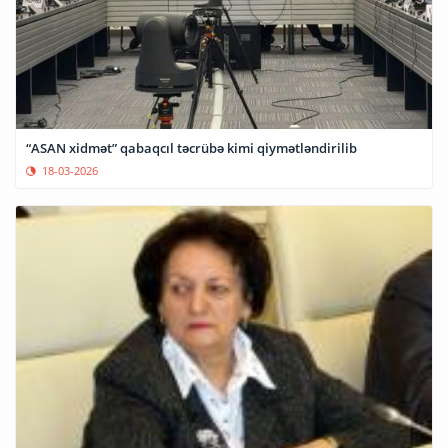
“ASAN xidmət” qabaqcıl təcrübə kimi qiymətləndirilib
18-03-2026