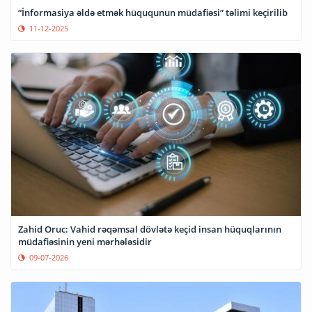
“İnformasiya əldə etmək hüququnun müdafiəsi” təlimi keçirilib
11-12-2025
Zahid Oruc: Vahid rəqəmsal dövlətə keçid insan hüquqlarının
müdafiəsinin yeni mərhələsidir
09-07-2026