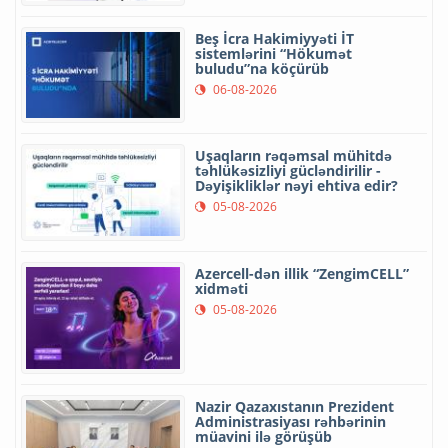
Beş İcra Hakimiyyəti İT
sistemlərini “Hökumət
buludu”na köçürüb
06-08-2026
Uşaqların rəqəmsal mühitdə
təhlükəsizliyi gücləndirilir -
Dəyişikliklər nəyi ehtiva edir?
05-08-2026
Azercell-dən illik “ZengimCELL”
xidməti
05-08-2026
Nazir Qazaxıstanın Prezident
Administrasiyası rəhbərinin
müavini ilə görüşüb