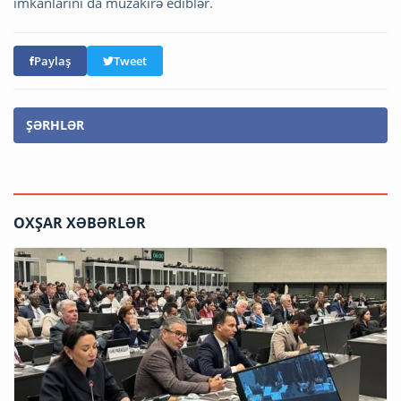
imkanlarını da müzakirə ediblər.
Paylaş
Tweet
ŞƏRHLƏR
OXŞAR XƏBƏRLƏR