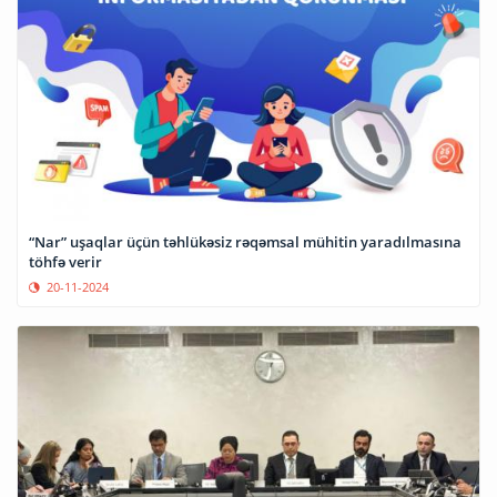
“Nar” uşaqlar üçün təhlükəsiz rəqəmsal mühitin yaradılmasına
töhfə verir
20-11-2024