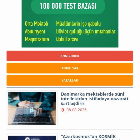
SON XƏBƏR
POPULYAR
YAZARLAR
Danimarka məktəblərdə süni
intellektdən istifadəyə nəzarəti
sərtləşdirir
08-08-2026
“Azərkosmos”un KOSMİK