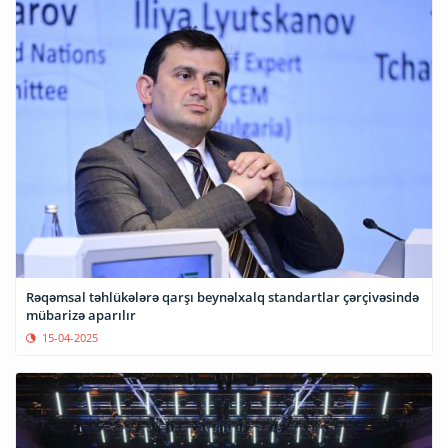
Rəqəmsal təhlükələrə qarşı beynəlxalq standartlar çərçivəsində
mübarizə aparılır
15-04-2025