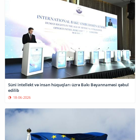
Süni intellekt və insan hüquqları üzrə Bakı Bəyannaməsi qəbul
edilib
18-06-2026