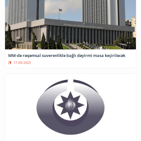
MM-də rəqəmsal suverenliklə bağlı dəyirmi masa keçiriləcək
17-09-2025