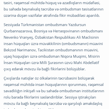
təsiri, rəqəmsal mühitdə hüquq və azadlıqların müdafiəsi,
bu sahədə beynəlxalq təcrübə və ombudsman təsisatlarının
üzərinə düşən vəzifələr ətrafında fikir mübadiləsi aparılıb.
Sessiyada Türkmənistan ombudsmanı Yazdursun
Qurbannazarova, Bosniya və Herseqovinanın ombudsmanı
Nevenko Vranyeş, Özbəkistan Respublikası Ali Məclisinin
insan hüquqları üzrə müvəkkilinin (ombudsmanın) müavini
Bekzod Nərimanov, Tacikistan ombudsmanının müavini,
uşaq hüquqları üzrə ombudsman Niqora Muqimi, Misirin
İnsan Hüquqları üzrə Milli Şurasının üzvü Mahi Abdellatif
çıxış edərək mövzu ilə bağlı fikirlərini bölüşüblər.
Çıxışlarda natiqlər öz ölkələrinin təcrübəsini bölüşərək
rəqəmsal mühitdə insan hüquqlarının qorunması, rəqəmsal
savadlılığın inkişafı və bu sahədə ombudsman institutlarının
rolu barədə fikirlərini səsləndiriblər. Sessiya iştirakçıları
mövzu ilə bağlı beynəlxalq təcrübə və qarşılıqlı əməkdaşlıq