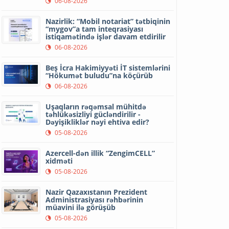
06-08-2026
Nazirlik: “Mobil notariat” tətbiqinin
“mygov”a tam inteqrasiyası
istiqamətində işlər davam etdirilir
06-08-2026
Beş İcra Hakimiyyəti İT sistemlərini
“Hökumət buludu”na köçürüb
06-08-2026
Uşaqların rəqəmsal mühitdə
təhlükəsizliyi gücləndirilir -
Dəyişikliklər nəyi ehtiva edir?
05-08-2026
Azercell-dən illik “ZengimCELL”
xidməti
05-08-2026
Nazir Qazaxıstanın Prezident
Administrasiyası rəhbərinin
müavini ilə görüşüb
05-08-2026