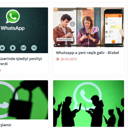
Whatsapp-a yeni rəqib gəlir - Blabel
ərində işlədiyi yeniliyi
26-03-2015
verdi
8
şləmir