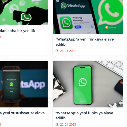
an daha bir yenilik
8
"WhatsApp"a yeni funksiya əlavə
edilib
26-05-2021
 yeni xüsusiyyətlər əlavə
“WhatsApp”a yeni funksiya əlavə
o
edilib
6
22-01-2025