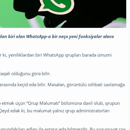
n biri olan WhatsApp-a bir neçə yeni funksiyalar əlavə
r ki, yeniliklərdən biri WhatsApp qrupları barədə ümumi
əlaqəli olduğunu görə bilir.
i arasında keçid edə bilir. Məsələn, görüntülü söhbəti saxlamağa
və etmək üçün “Qrup Məlumatı” bölümünə daxil olub, qrupun
Qeyd edək ki, bu məlumat yalnız qrup administratorları
n qrupdakıları adları ilə axtarış edə bilməsidir. Bu xüsusiyyət çox