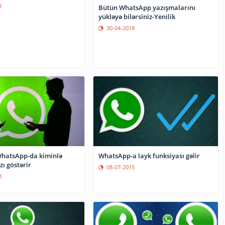
8
Bütün WhatsApp yazışmalarını
yükləyə bilərsiniz-Yenilik
30-04-2018
WhatsApp-a layk funksiyası gəlir
tsApp-da kiminlə
zı göstərir
08-07-2015
8