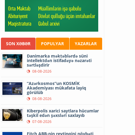
SON XƏBƏR
POPULYAR
YAZARLAR
Danimarka məktəblərdə süni
intellektdən istifadəyə nəzarəti
sərtləşdirir
08-08-2026
“Azərkosmos”un KOSMİK
Akademiyası mükafata layiq
görülüb
08-08-2026
Kiberpolis xarici saytlara hücumlar
təşkil edən şəxsləri saxlayıb
07-08-2026
Fitch ABB-nin reytinqini növbəti