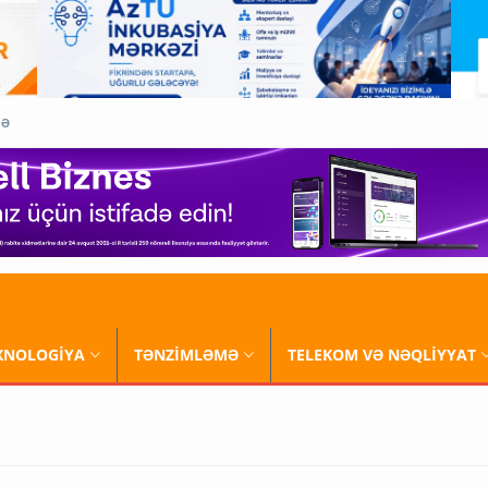
QƏ
XNOLOGİYA
TƏNZİMLƏMƏ
TELEKOM VƏ NƏQLİYYAT