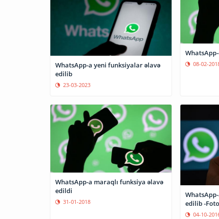
WhatsApp-d
08-02-201
WhatsApp-a yeni funksiyalar əlavə
edilib
23-03-2023
WhatsApp-a maraqlı funksiya əlavə
edildi
WhatsApp-a
31-01-2018
edilib -Fot
04-10-201