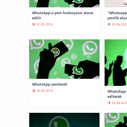
WhatsApp-a yeni funksiyalar əlavə
"Whatsapp"-
edilir
yenilik əla
01-03-2018
03-04-202
WhatsApp yeniləndi
16-05-2018
WhatsApp-a
ediləcək
02-04-201