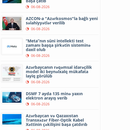
başa çatıb
06-08-2026
AZCON-a "Azərkosmos"la bağlı yeni
səlahiyyətlər verilib
06-08-2026
“Meta”nın süni intellekti test
zamanı başqa şirkətin sisteminə
daxil olub
06-08-2026
Azərbaycanın rəqəmsal idarəçilik
model iki beynəlxalq mükafata
layiq görülüb
06-08-2026
DSMF 7 ayda 135 minə yaxın
elektron arayış verib
06-08-2026
Azərbaycan və Qazaxıstan
Transxəzər Fiber-Optik Kabel
Xəttinin çəkilişini başa çatdırıb