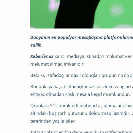
Dünyanın ən populyar mesajlaşma platformlarında
edilib.
Xeberler.az
xarici mediaya istinadən məlumat veri
məlumat almaq imkanıdır.
Belə ki, istifadəçilər daxil olduqları qrupun nə ilə 
Bununla yanaşı, istifadəçilər səs və video zənglər
ehtiyac olmadan səsli mesaja keçid mümkündür.
Qruplara 512 xarakterli məhdud açıqlamalar əla
altındakı boş şərh qutusunu doldurmaq lazımdır. 
tərəfindən yazıla bilər.
Tətbiqə əlavə edilən digər yenilik isə istifadəçiləri