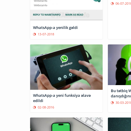
06-07-201
WhatsApp-a yenilik gəldi
13-07-2018
Bu tətbiq Wha
WhatsApp-a yeni funksiya əlavə
danışdığını
edildi
30-03-201
02-08-2016