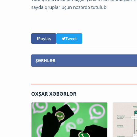
sayda qruplar üçün nəzərdə tutulub.
Paylaş
Tweet
ŞƏRHLƏR
OXŞAR XƏBƏRLƏR