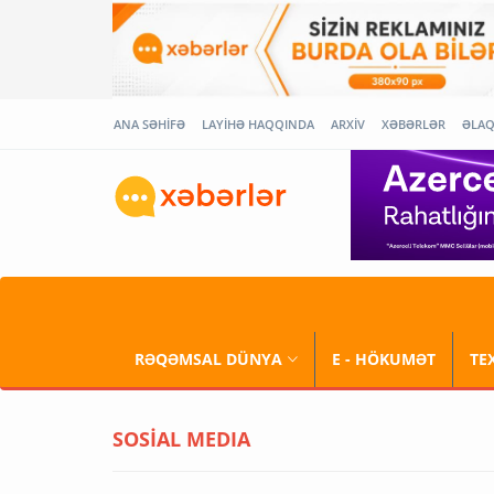
ANA SƏHİFƏ
LAYİHƏ HAQQINDA
ARXİV
XƏBƏRLƏR
ƏLA
RƏQƏMSAL DÜNYA
E - HÖKUMƏT
TE
SOSİAL MEDIA