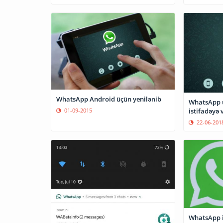
WhatsApp Android üçün yenilənib
WhatsApp üz
istifadəyə 
01-09-2015
22-06-201
WhatsApp i