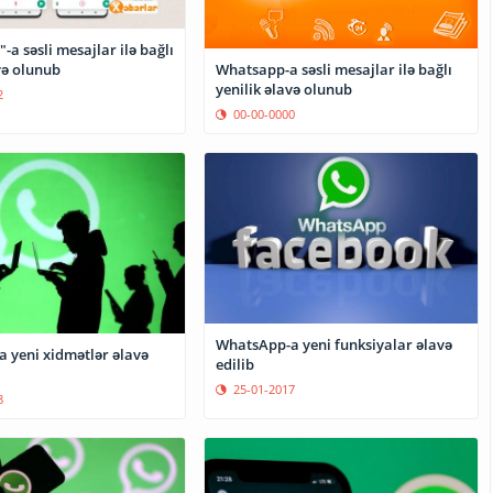
a səsli mesajlar ilə bağlı
və olunub
Whatsapp-a səsli mesajlar ilə bağlı
yenilik əlavə olunub
2
00-00-0000
WhatsApp-a yeni funksiyalar əlavə
 yeni xidmətlər əlavə
edilib
25-01-2017
8