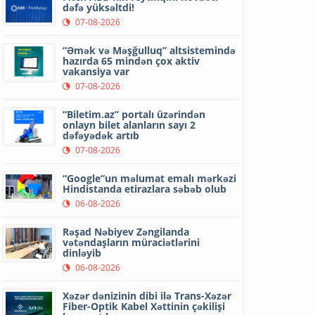
dəfə yüksəltdi!
07-08-2026
“Əmək və Məşğulluq” altsistemində
hazırda 65 mindən çox aktiv
vakansiya var
07-08-2026
“Biletim.az” portalı üzərindən
onlayn bilet alanların sayı 2
dəfəyədək artıb
07-08-2026
“Google”un məlumat emalı mərkəzi
Hindistanda etirazlara səbəb olub
06-08-2026
Rəşad Nəbiyev Zəngilanda
vətəndaşların müraciətlərini
dinləyib
06-08-2026
Xəzər dənizinin dibi ilə Trans-Xəzər
Fiber-Optik Kabel Xəttinin çəkilişi