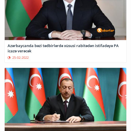
Azərbaycanda bəzi tədbirlərdə xüsusi rabitədən istifadəyə PA
icazə verəcək
25-02-2022