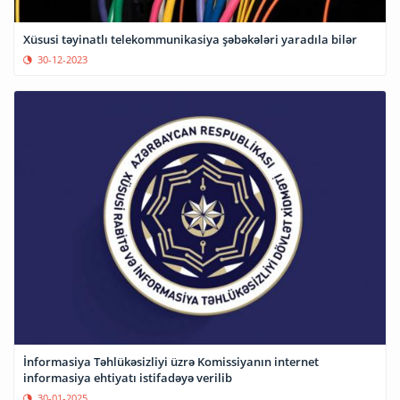
Xüsusi təyinatlı telekommunikasiya şəbəkələri yaradıla bilər
30-12-2023
İnformasiya Təhlükəsizliyi üzrə Komissiyanın internet
informasiya ehtiyatı istifadəyə verilib
30-01-2025