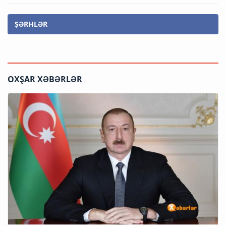
ŞƏRHLƏR
OXŞAR XƏBƏRLƏR