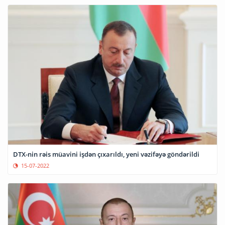
DTX-nin rəis müavini işdən çıxarıldı, yeni vəzifəyə göndərildi
15-07-2022