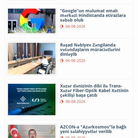
“Google”un məlumat emalı
mərkəzi Hindistanda etirazlara
səbəb olub
06-08-2026
Rəşad Nəbiyev Zəngilanda
vətəndaşların müraciətlərini
dinləyib
06-08-2026
Xəzər dənizinin dibi ilə Trans-
Xəzər Fiber-Optik Kabel Xəttinin
çəkilişi başa çatıb
06-08-2026
AZCON-a "Azərkosmos"la bağlı
yeni səlahiyyətlər verilib
06-08-2026