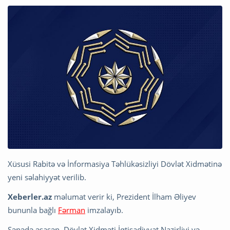
Xüsusi Rabitə və İnformasiya Təhlükəsizliyi Dövlət Xidmətinə
yeni səlahiyyət verilib.
Xeberler.az
məlumat verir ki, Prezident İlham Əliyev
bununla bağlı
Fərman
imzalayıb.
Sənədə əsasən, Dövlət Xidməti İqtisadiyyat Nazirliyi və