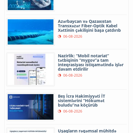
Azərbaycan və Qazaxıstan
Transxəzər Fiber-Optik Kabel
Xəttinin çəkilişini başa çatdırıb
06-08-2026
Nazirlik: “Mobil notariat”
tətbiqinin “mygov”a tam
inteqrasiyası istiqamətində işlər
davam etdirilir
06-08-2026
Beş İcra Hakimiyyəti İT
sistemlərini “Hökumət
buludu”na köçürüb
06-08-2026
Uşaqların rəqəmsal mühitdə