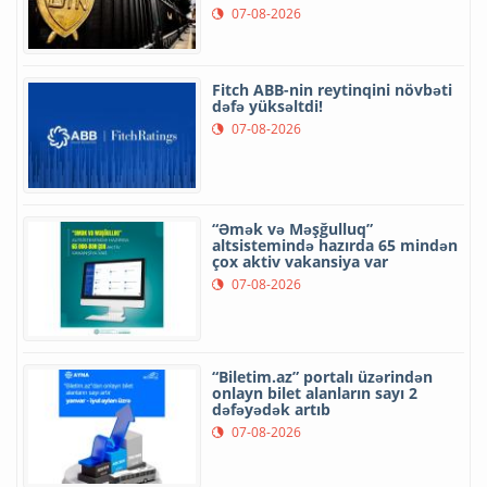
07-08-2026
Fitch ABB-nin reytinqini növbəti
dəfə yüksəltdi!
07-08-2026
“Əmək və Məşğulluq”
altsistemində hazırda 65 mindən
çox aktiv vakansiya var
07-08-2026
“Biletim.az” portalı üzərindən
onlayn bilet alanların sayı 2
dəfəyədək artıb
07-08-2026