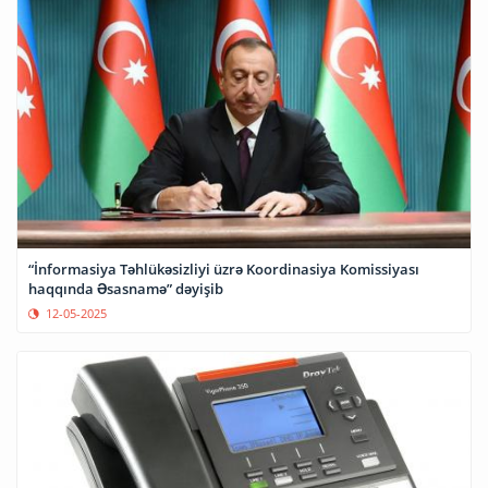
“İnformasiya Təhlükəsizliyi üzrə Koordinasiya Komissiyası
haqqında Əsasnamə” dəyişib
12-05-2025