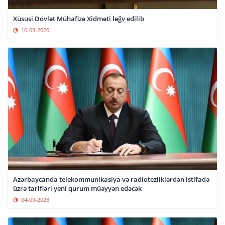
Xüsusi Dövlət Mühafizə Xidməti ləğv edilib
16-03-2020
Azərbaycanda telekommunikasiya və radiotezliklərdən istifadə
üzrə tarifləri yeni qurum müəyyən edəcək
04-09-2023