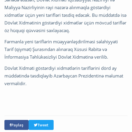
Maliyyə Nazirliyinin rəyi nəzərə alınmaqla göstərdiyi
xidmətlər üçün yeni tarifləri təsdiq edəcək. Bu müddətdə isə
Dövlət Xidmətinin göstərdiyi xidmətlər üçün mövcud tariflər
öz hüquqi qüvvəsini saxlayacaq.
Fərmanla yeni tariflərin müəyyənləşdirilməsi səlahiyyəti
Tarif (qiymət) Şurasından alınaraq Xüsusi Rabitə və
İnformasiya Təhlükəsizliyi Dövlət Xidmətinə verilib.
Dövlət Xidməti göstərdiyi xidmətlərin tariflərini dörd ay
müddətində təsdiqləyib Azərbaycan Prezidentinə məlumat
verməlidir.
Paylaş
Tweet