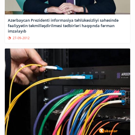
Azərbaycan Prezidenti informasiya təhlükəsizliyi sahəsində
fəaliyyətin təkmilləşdirilməsi tədbirləri haqqında fərman
imzalayıb
27-09-2012