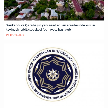
Xankəndi və Qarabağın yeni azad edilən ərazilərində xüsusi
təyinatlı rabitə şəbəkəsi fəaliyyətə başlayıb
02-10-2023