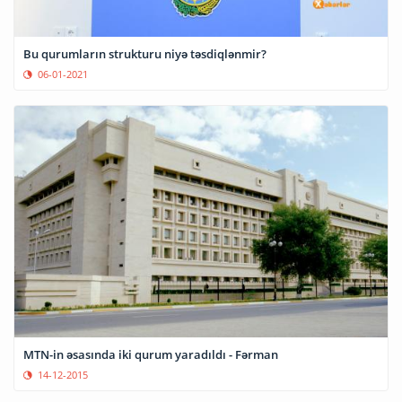
Bu qurumların strukturu niyə təsdiqlənmir?
06-01-2021
MTN-in əsasında iki qurum yaradıldı - Fərman
14-12-2015