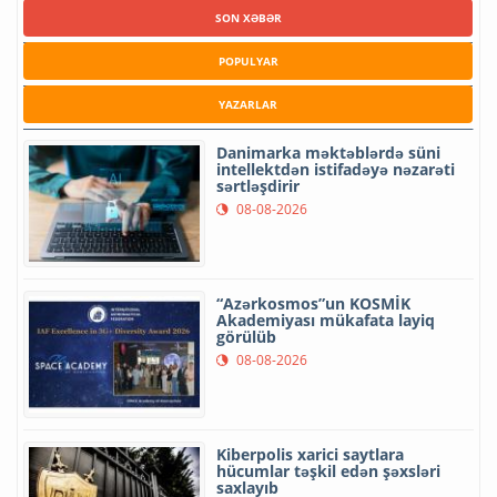
SON XƏBƏR
POPULYAR
YAZARLAR
Danimarka məktəblərdə süni
intellektdən istifadəyə nəzarəti
sərtləşdirir
08-08-2026
“Azərkosmos”un KOSMİK
Akademiyası mükafata layiq
görülüb
08-08-2026
Kiberpolis xarici saytlara
hücumlar təşkil edən şəxsləri
saxlayıb