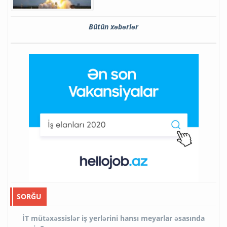
Bütün xəbərlər
SORĞU
İT mütəxəssislər iş yerlərini hansı meyarlar əsasında