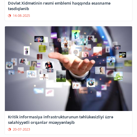
Dövlət Xidmətinin rəsmi emblemi haqqında əsasnamə
təsdiqlənib
14-08-2025
Kritik informasiya infrastrukturunun təhlükəsizliyi üzrə
səlahiyyətli orqanlar müəyyənləşib
20-07-2023