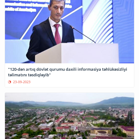
"120-dən artıq dövlət qurumu daxili informasiya təhlükəsizliyi
təlimatını təsdiqləyib"
23-09-2023