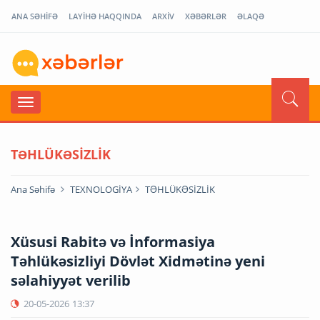
ANA SƏHİFƏ
LAYİHƏ HAQQINDA
ARXİV
XƏBƏRLƏR
ƏLAQƏ
TƏHLÜKƏSİZLİK
Ana Səhifə
TEXNOLOGİYA
TƏHLÜKƏSİZLİK
Xüsusi Rabitə və İnformasiya
Təhlükəsizliyi Dövlət Xidmətinə yeni
səlahiyyət verilib
20-05-2026
13:37