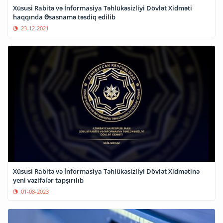
Xüsusi Rabitə və İnformasiya Təhlükəsizliyi Dövlət Xidməti
haqqında Əsasnamə təsdiq edilib
23-12-2021
Xüsusi Rabitə və İnformasiya Təhlükəsizliyi Dövlət Xidmətinə
yeni vəzifələr tapşırılıb
01-08-2023