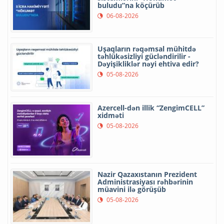
buludu”na köçürüb
06-08-2026
Uşaqların rəqəmsal mühitdə
təhlükəsizliyi gücləndirilir -
Dəyişikliklər nəyi ehtiva edir?
05-08-2026
Azercell-dən illik “ZengimCELL”
xidməti
05-08-2026
Nazir Qazaxıstanın Prezident
Administrasiyası rəhbərinin
müavini ilə görüşüb
05-08-2026