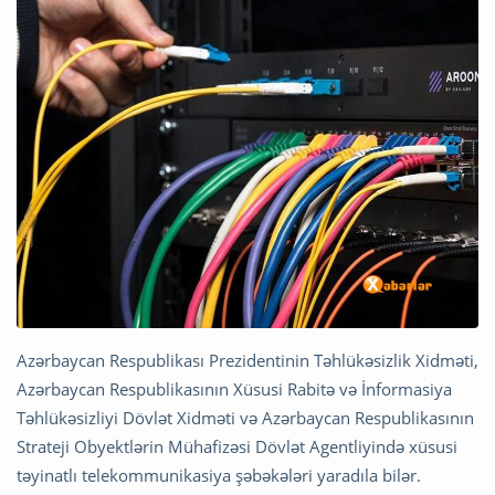
Azərbaycan Respublikası Prezidentinin Təhlükəsizlik Xidməti,
Azərbaycan Respublikasının Xüsusi Rabitə və İnformasiya
Təhlükəsizliyi Dövlət Xidməti və Azərbaycan Respublikasının
Strateji Obyektlərin Mühafizəsi Dövlət Agentliyində xüsusi
təyinatlı telekommunikasiya şəbəkələri yaradıla bilər.