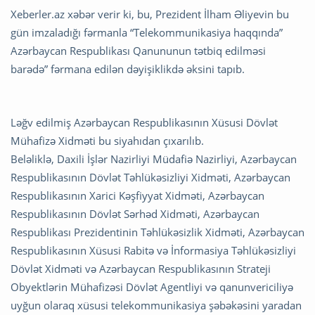
Xeberler.az xəbər verir ki, bu, Prezident İlham Əliyevin bu
gün imzaladığı fərmanla “Telekommunikasiya haqqında”
Azərbaycan Respublikası Qanununun tətbiq edilməsi
barədə” fərmana edilən dəyişiklikdə əksini tapıb.
Ləğv edilmiş Azərbaycan Respublikasının Xüsusi Dövlət
Mühafizə Xidməti bu siyahıdan çıxarılıb.
Beləliklə, Daxili İşlər Nazirliyi Müdafiə Nazirliyi, Azərbaycan
Respublikasının Dövlət Təhlükəsizliyi Xidməti, Azərbaycan
Respublikasının Xarici Kəşfiyyat Xidməti, Azərbaycan
Respublikasının Dövlət Sərhəd Xidməti, Azərbaycan
Respublikası Prezidentinin Təhlükəsizlik Xidməti, Azərbaycan
Respublikasının Xüsusi Rabitə və İnformasiya Təhlükəsizliyi
Dövlət Xidməti və Azərbaycan Respublikasının Strateji
Obyektlərin Mühafizəsi Dövlət Agentliyi və qanunvericiliyə
uyğun olaraq xüsusi telekommunikasiya şəbəkəsini yaradan