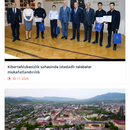
Kibertəhlükəsizlik sahəsində istedadlı tələbələr
mükafatlandırılıb
30-11-2024