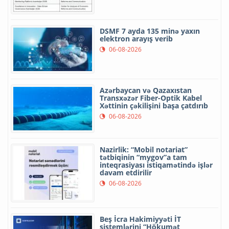
DSMF 7 ayda 135 minə yaxın
elektron arayış verib
06-08-2026
Azərbaycan və Qazaxıstan
Transxəzər Fiber-Optik Kabel
Xəttinin çəkilişini başa çatdırıb
06-08-2026
Nazirlik: “Mobil notariat”
tətbiqinin “mygov”a tam
inteqrasiyası istiqamətində işlər
davam etdirilir
06-08-2026
Beş İcra Hakimiyyəti İT
sistemlərini “Hökumət