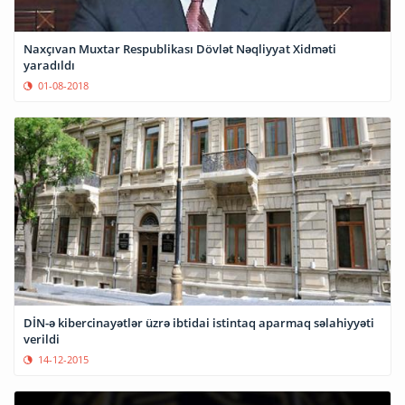
Naxçıvan Muxtar Respublikası Dövlət Nəqliyyat Xidməti
yaradıldı
01-08-2018
DİN-ə kibercinayətlər üzrə ibtidai istintaq aparmaq səlahiyyəti
verildi
14-12-2015