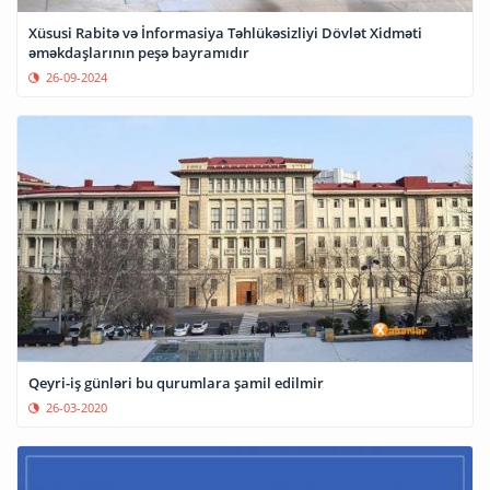
Xüsusi Rabitə və İnformasiya Təhlükəsizliyi Dövlət Xidməti
əməkdaşlarının peşə bayramıdır
26-09-2024
Qeyri-iş günləri bu qurumlara şamil edilmir
26-03-2020