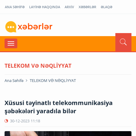
ANA SƏHİFƏ
LAYİHƏ HAQQINDA
ARXİV
XƏBƏRLƏR
ƏLAQƏ
TELEKOM VƏ NƏQLİYYAT
Ana Səhifə
TELEKOM VƏ NƏQLİYYAT
Xüsusi təyinatlı telekommunikasiya
şəbəkələri yaradıla bilər
30-12-2023
11:18