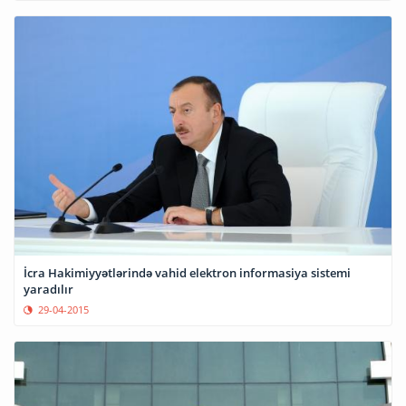
İcra Hakimiyyətlərində vahid elektron informasiya sistemi
yaradılır
29-04-2015