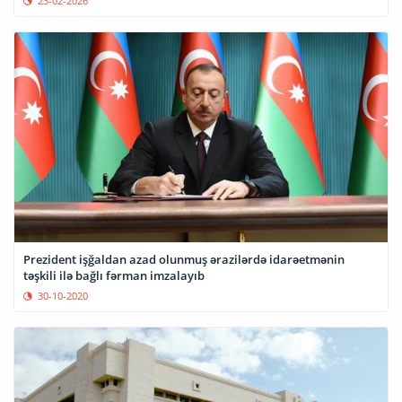
23-02-2026
Prezident işğaldan azad olunmuş ərazilərdə idarəetmənin
təşkili ilə bağlı fərman imzalayıb
30-10-2020