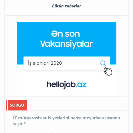
Bütün xəbərlər
SORĞU
İT mütəxəssislər iş yerlərini hansı meyarlar əsasında
seçir ?