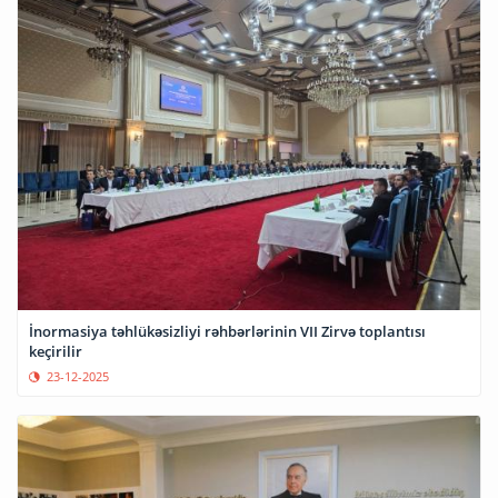
İnormasiya təhlükəsizliyi rəhbərlərinin VII Zirvə toplantısı
keçirilir
23-12-2025