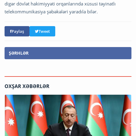
digər dövlət hakimiyyəti orqanlarında xüsusi təyinatlı
telekommunikasiya şəbəkələri yaradıla bilər.
Paylaş
Tweet
ŞƏRHLƏR
OXŞAR XƏBƏRLƏR