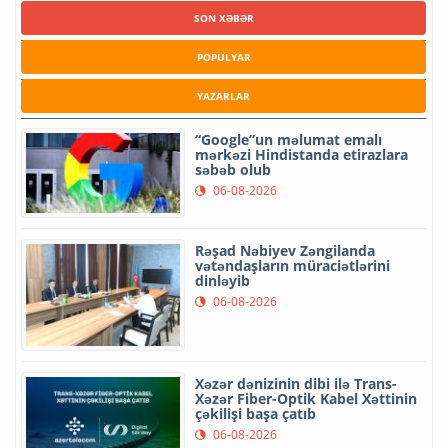
SON XƏBƏR
POPULYAR
YAZARLAR
“Google”un məlumat emalı
mərkəzi Hindistanda etirazlara
səbəb olub
06-08-2026
Rəşad Nəbiyev Zəngilanda
vətəndaşların müraciətlərini
dinləyib
06-08-2026
Xəzər dənizinin dibi ilə Trans-
Xəzər Fiber-Optik Kabel Xəttinin
çəkilişi başa çatıb
06-08-2026