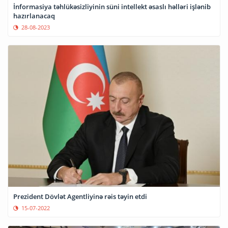
İnformasiya təhlükəsizliyinin süni intellekt əsaslı həlləri işlənib
hazırlanacaq
28-08-2023
Prezident Dövlət Agentliyinə rəis təyin etdi
15-07-2022