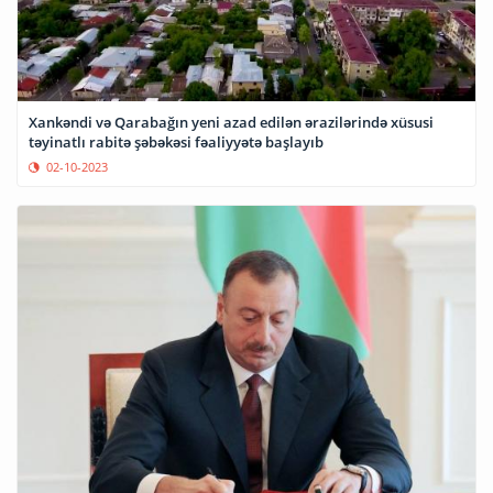
Xankəndi və Qarabağın yeni azad edilən ərazilərində xüsusi
təyinatlı rabitə şəbəkəsi fəaliyyətə başlayıb
02-10-2023