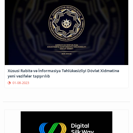
Xüsusi Rabitə və İnformasiya Təhlükəsizliyi Dövlət Xidmətinə
yeni vəzifələr tapşırılıb
01-08-2023