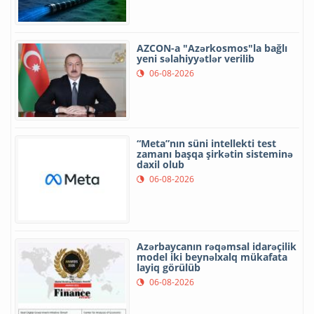
AZCON-a "Azərkosmos"la bağlı
yeni səlahiyyətlər verilib
06-08-2026
“Meta”nın süni intellekti test
zamanı başqa şirkətin sisteminə
daxil olub
06-08-2026
Azərbaycanın rəqəmsal idarəçilik
model iki beynəlxalq mükafata
layiq görülüb
06-08-2026