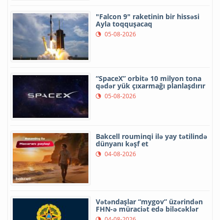
"Falcon 9" raketinin bir hissəsi
Ayla toqquşacaq
05-08-2026
“SpaceX” orbitə 10 milyon tona
qədər yük çıxarmağı planlaşdırır
05-08-2026
Bakcell rouminqi ilə yay tətilində
dünyanı kəşf et
04-08-2026
Vətəndaşlar “mygov” üzərindən
FHN-ə müraciət edə biləcəklər
04-08-2026