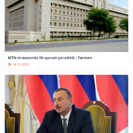
MTN-in əsasında iki qurum yaradıldı - Fərman
14-12-2015