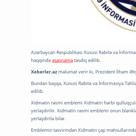
Azərbaycan Respublikası Xüsusi Rabitə və İnforma
haqqında
əsasnamə
təsdiq edilib.
Xeberler.az
məlumat verir ki, Prezident İlham Əl
Bundan başqa, Xüsusi Rabitə və İnformasiya Təhlü
edilib.
Xidmətin rəsmi emblemi Xidmətin hərbi qulluqçul
yerləşdirilir. Xidmətin rəsmi emblemi onun blankla
yerləşdirilə bilər.
Emblemin təsvirindən Xidmətin çap məhsullarında, k