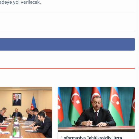
adəyə yol veriləcək.
“İnformasiya Təhlükəsizliyi üzrə