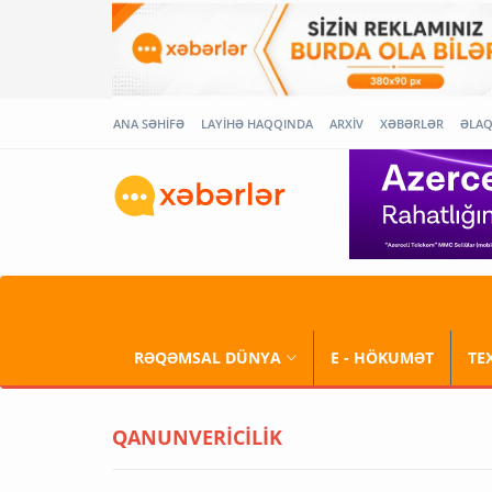
ANA SƏHİFƏ
LAYİHƏ HAQQINDA
ARXİV
XƏBƏRLƏR
ƏLA
RƏQƏMSAL DÜNYA
E - HÖKUMƏT
TE
QANUNVERİCİLİK