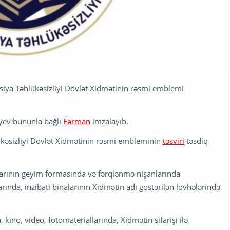
siya Təhlükəsizliyi Dövlət Xidmətinin rəsmi emblemi
iyev bununla bağlı
Fərman
imzalayıb.
kəsizliyi Dövlət Xidmətinin rəsmi embleminin
təsviri
təsdiq
arının geyim formasında və fərqlənmə nişanlarında
rında, inzibati binalarının Xidmətin adı göstərilən lövhələrində
ino, video, fotomateriallarında, Xidmətin sifarişi ilə