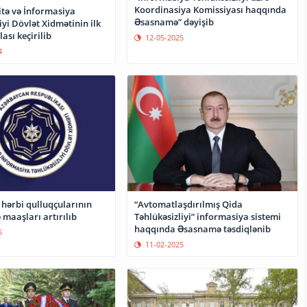
Koordinasiya Komissiyası haqqında
itə və İnformasiya
Əsasnamə” dəyişib
iyi Dövlət Xidmətinin ilk
lası keçirilib
12-05-2025
4
 hərbi qulluqçularının
“Avtomatlaşdırılmış Qida
ə maaşları artırılıb
Təhlükəsizliyi” informasiya sistemi
haqqında Əsasnamə təsdiqlənib
5
11-02-2025