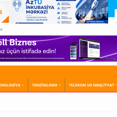
QƏ
XNOLOGİYA
TƏNZİMLƏMƏ
TELEKOM VƏ NƏQLİYYAT