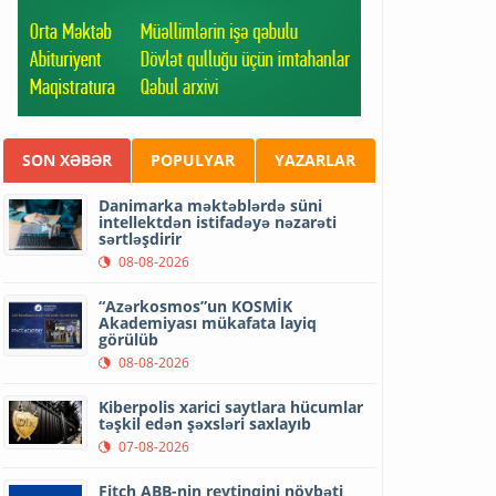
SON XƏBƏR
POPULYAR
YAZARLAR
Danimarka məktəblərdə süni
intellektdən istifadəyə nəzarəti
sərtləşdirir
08-08-2026
“Azərkosmos”un KOSMİK
Akademiyası mükafata layiq
görülüb
08-08-2026
Kiberpolis xarici saytlara hücumlar
təşkil edən şəxsləri saxlayıb
07-08-2026
Fitch ABB-nin reytinqini növbəti