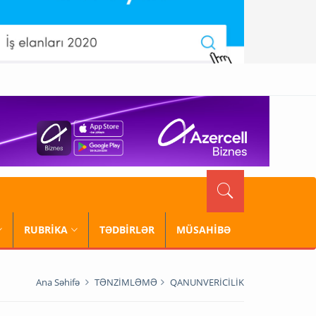
RUBRİKA
TƏDBİRLƏR
MÜSAHİBƏ
Ana Səhifə
TƏNZİMLƏMƏ
QANUNVERİCİLİK