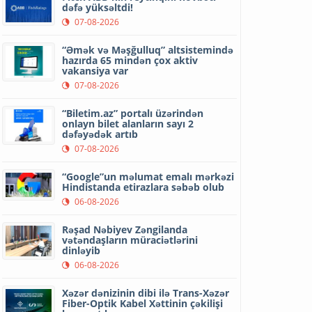
dəfə yüksəltdi!
07-08-2026
“Əmək və Məşğulluq” altsistemində
hazırda 65 mindən çox aktiv
vakansiya var
07-08-2026
“Biletim.az” portalı üzərindən
onlayn bilet alanların sayı 2
dəfəyədək artıb
07-08-2026
“Google”un məlumat emalı mərkəzi
Hindistanda etirazlara səbəb olub
06-08-2026
Rəşad Nəbiyev Zəngilanda
vətəndaşların müraciətlərini
dinləyib
06-08-2026
Xəzər dənizinin dibi ilə Trans-Xəzər
Fiber-Optik Kabel Xəttinin çəkilişi