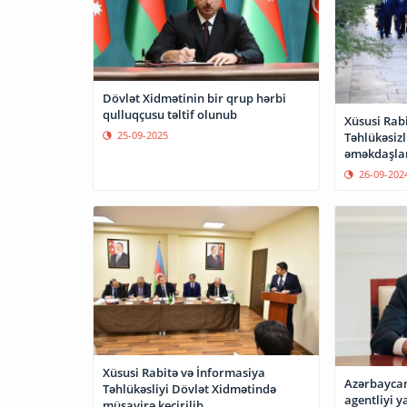
Dövlət Xidmətinin bir qrup hərbi
qulluqçusu təltif olunub
Xüsusi Rab
25-09-2025
Təhlükəsizl
əməkdaşlar
26-09-202
Xüsusi Rabitə və İnformasiya
Azərbaycan
Təhlükəsliyi Dövlət Xidmətində
agentliyi y
müşavirə keçirilib