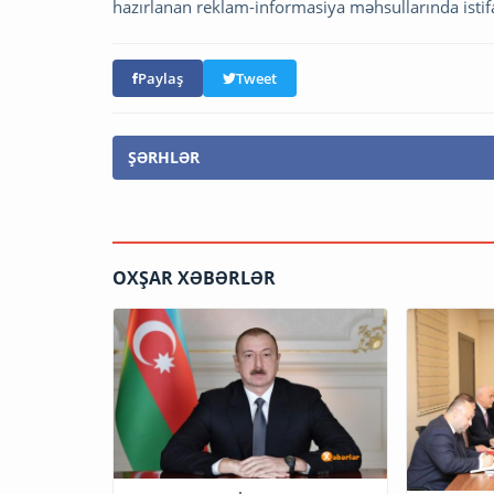
hazırlanan reklam-informasiya məhsullarında istif
Paylaş
Tweet
ŞƏRHLƏR
OXŞAR XƏBƏRLƏR