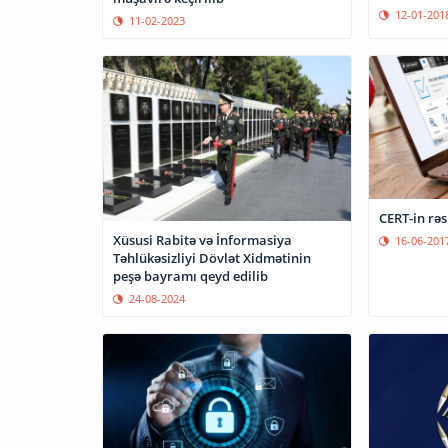
12-01-201
11-02-2023
CERT-in rəs
Xüsusi Rabitə və İnformasiya
16-06-201
Təhlükəsizliyi Dövlət Xidmətinin
peşə bayramı qeyd edilib
24-08-2024