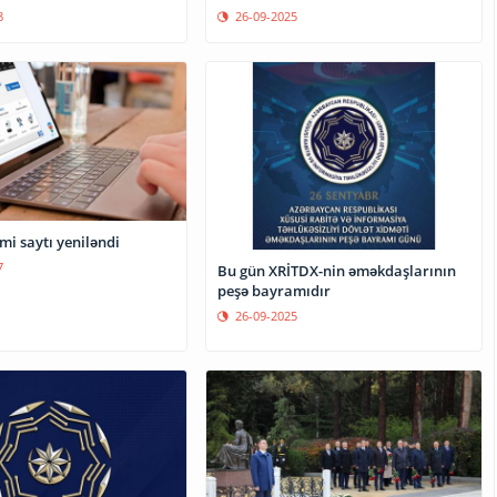
26-09-2025
8
mi saytı yeniləndi
7
Bu gün XRİTDX-nin əməkdaşlarının
peşə bayramıdır
26-09-2025