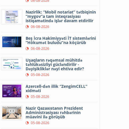
06-08-2026
Nazirlik: “Mobil notariat” tətbiqinin
“mygov”a tam inteqrasiyası
istiqamətində işlər davam etdirilir
06-08-2026
Beş İcra Hakimiyyəti İT sistemlərini
“Hökumət buludu”na köçürüb
06-08-2026
Uşaqların rəqəmsal mühitdə
təhlükəsizliyi gücləndirilir -
Dəyişikliklər nəyi ehtiva edir?
05-08-2026
Azercell-dən illik “ZengimCELL”
xidməti
05-08-2026
Nazir Qazaxıstanın Prezident
Administrasiyası rəhbərinin
müavini ilə görüşüb
05-08-2026