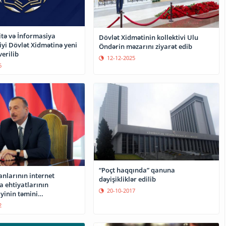
itə və İnformasiya
Dövlət Xidmətinin kollektivi Ulu
iyi Dövlət Xidmətinə yeni
Öndərin məzarını ziyarət edib
verilib
12-12-2025
6
“Poçt haqqında” qanuna
anlarının internet
dəyişikliklər edilib
a ehtiyatlarının
20-10-2017
iyinin təmini
əcək
2