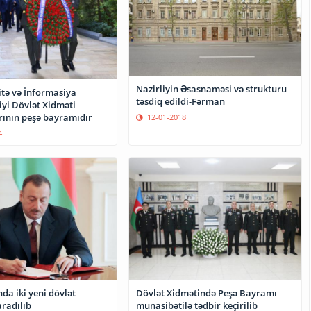
Nazirliyin Əsasnaməsi və strukturu
itə və İnformasiya
təsdiq edildi-Fərman
iyi Dövlət Xidməti
ının peşə bayramıdır
12-01-2018
4
Dövlət Xidmətində Peşə Bayramı
da iki yeni dövlət
münasibətilə tədbir keçirilib
aradılıb