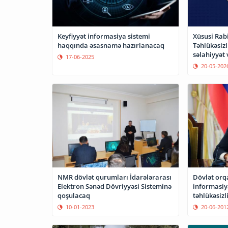
Xüsusi Rab
Keyfiyyət informasiya sistemi
Təhlükəsizl
haqqında əsasnamə hazırlanacaq
səlahiyyət 
17-06-2025
20-05-202
NMR dövlət qurumları İdarələrarası
Dövlət orq
Elektron Sənəd Dövriyyəsi Sisteminə
informasiy
qoşulacaq
təhlükəsizl
gücləndiril
10-01-2023
20-06-201