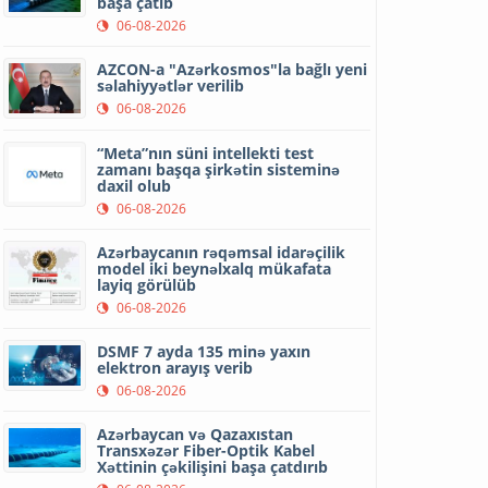
başa çatıb
06-08-2026
AZCON-a "Azərkosmos"la bağlı yeni
səlahiyyətlər verilib
06-08-2026
“Meta”nın süni intellekti test
zamanı başqa şirkətin sisteminə
daxil olub
06-08-2026
Azərbaycanın rəqəmsal idarəçilik
model iki beynəlxalq mükafata
layiq görülüb
06-08-2026
DSMF 7 ayda 135 minə yaxın
elektron arayış verib
06-08-2026
Azərbaycan və Qazaxıstan
Transxəzər Fiber-Optik Kabel
Xəttinin çəkilişini başa çatdırıb