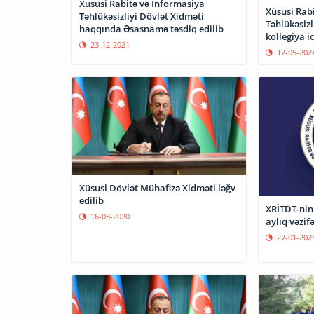
Xüsusi Rabitə və İnformasiya
Xüsusi Rab
Təhlükəsizliyi Dövlət Xidməti
Təhlükəsizl
haqqında Əsasnamə təsdiq edilib
kollegiya ic
23-12-2021
17-05-202
Xüsusi Dövlət Mühafizə Xidməti ləğv
edilib
XRİTDT-nin
16-03-2020
aylıq vəzif
27-01-202