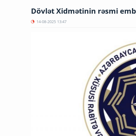
Dövlət Xidmətinin rəsmi emb
14-08-2025
13:47