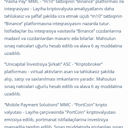
“Pasha Pay” MMC - “m10” tətbiqinin “Binance” platforması ilə
inteqrasiyası - Layihə kriptovalyuta əməliyyatlarını daha
təhlükəsiz və şəffaf şəkildə icra etmək üçüb “m10” tətbiqinin
“Binance” platformasına inteqrasiyasını nəzərdə tutur.
İstifadəçilər bu inteqrasiya vasitəsilə “Binance” cüzdanlarına
mədaxil və cüzdanlardan məxaric edə bilərlər. Məhsulun
sınaq nəticələri uğurlu hesab edilib və əlavə 6 ay müddətinə
uzadılıb.
“Unicapital İnvestisiya Şirkəti” ASC - “Kriptobroker”
platforması - virtual aktivlərin asan və təhlükəsiz şəkildə
alışı, satışı və saxlanılması imkanlarını yaradır. Məhsulun
sınaq nəticələri uğurlu hesab edilib və əlavə 6 ay müddətinə
uzadılıb.
“Mobile Payment Solutions” MMC - “PortCoin” kripto
valyutası - Layihə çərçivəsində "PortCoin" kriptovalyutası
emissiya edilib, portmanat istifadəçilərinə investisiya
məqsədilə təqdim edilib. Sınaq müddətində gözlənilən sınaq