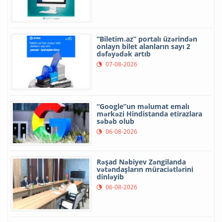
“Biletim.az” portalı üzərindən
onlayn bilet alanların sayı 2
dəfəyədək artıb
07-08-2026
“Google”un məlumat emalı
mərkəzi Hindistanda etirazlara
səbəb olub
06-08-2026
Rəşad Nəbiyev Zəngilanda
vətəndaşların müraciətlərini
dinləyib
06-08-2026