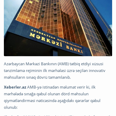
Azərbaycan Mərkəzi Bankının (AMB) tətbiq etdiyi xüsusi
tənzimləmə rejiminin ilk mərhələsi üzrə seçilən innovativ
məhsulların sınaq dövrü tamamlanıb.
Xeberler.az
AMB-yə istinadən məlumat verir ki, ilk
mərhələdə sınağa qəbul olunan dörd məhsulun
qiymətləndirməsi nəticəsində aşağıdakı qərarlar qəbul
olunub: