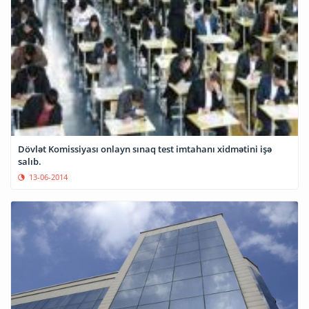
Dövlət Komissiyası onlayn sınaq test imtahanı xidmətini işə
salıb.
13-06-2014