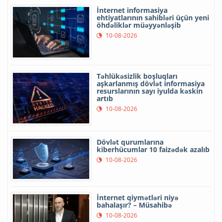
İnternet informasiya
ehtiyatlarının sahibləri üçün yeni
öhdəliklər müəyyənləşib
10-08-2026
Təhlükəsizlik boşluqları
aşkarlanmış dövlət informasiya
resurslarının sayı iyulda kəskin
artıb
10-08-2026
Dövlət qurumlarına
kiberhücumlar 10 faizədək azalıb
10-08-2026
İnternet qiymətləri niyə
bahalaşır? – Müsahibə
10-08-2026