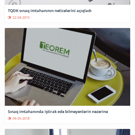
TQDK sınaq imtahanının nəticələrini açıqladı
22-04-2015
Sınaq imtahanında iştirak edə bilməyənlərin nəzərinə
04-05-2018