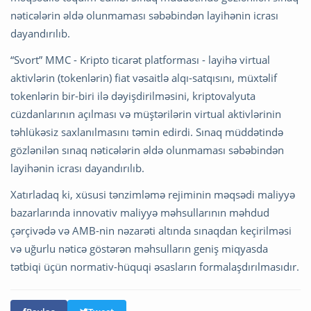
nəticələrin əldə olunmaması səbəbindən layihənin icrası
dayandırılıb.
“Svort” MMC - Kripto ticarət platforması - layihə virtual
aktivlərin (tokenlərin) fiat vəsaitlə alqı-satqısını, müxtəlif
tokenlərin bir-biri ilə dəyişdirilməsini, kriptovalyuta
cüzdanlarının açılması və müştərilərin virtual aktivlərinin
təhlükəsiz saxlanılmasını təmin edirdi. Sınaq müddətində
gözlənilən sınaq nəticələrin əldə olunmaması səbəbindən
layihənin icrası dayandırılıb.
Xatırladaq ki, xüsusi tənzimləmə rejiminin məqsədi maliyyə
bazarlarında innovativ maliyyə məhsullarının məhdud
çərçivədə və AMB-nin nəzarəti altında sınaqdan keçirilməsi
və uğurlu nəticə göstərən məhsulların geniş miqyasda
tətbiqi üçün normativ-hüquqi əsasların formalaşdırılmasıdır.