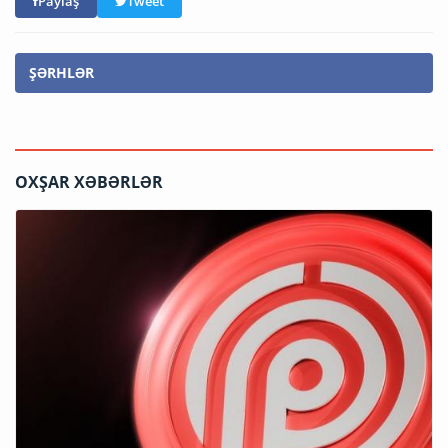
Paylaş
Tweet
ŞƏRHLƏR
OXŞAR XƏBƏRLƏR