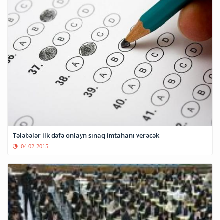
Tələbələr ilk dəfə onlayn sınaq imtahanı verəcək
04-02-2015