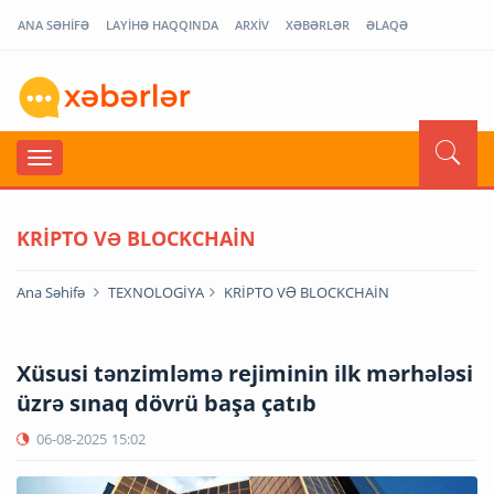
ANA SƏHİFƏ
LAYİHƏ HAQQINDA
ARXİV
XƏBƏRLƏR
ƏLAQƏ
KRİPTO VƏ BLOCKCHAİN
Ana Səhifə
TEXNOLOGİYA
KRİPTO VƏ BLOCKCHAİN
Xüsusi tənzimləmə rejiminin ilk mərhələsi
üzrə sınaq dövrü başa çatıb
06-08-2025
15:02