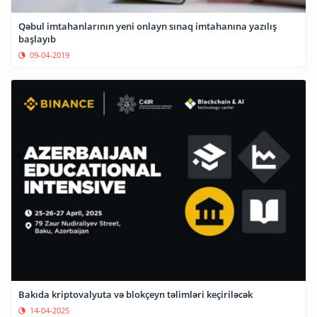
Qəbul imtahanlarının yeni onlayn sınaq imtahanına yazılış
başlayıb
09-04-2019
Bakıda kriptovalyuta və blokçeyn təlimləri keçiriləcək
14-04-2025