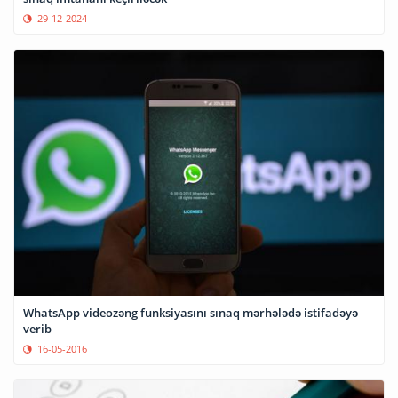
29-12-2024
WhatsApp videozəng funksiyasını sınaq mərhələdə istifadəyə
verib
16-05-2016