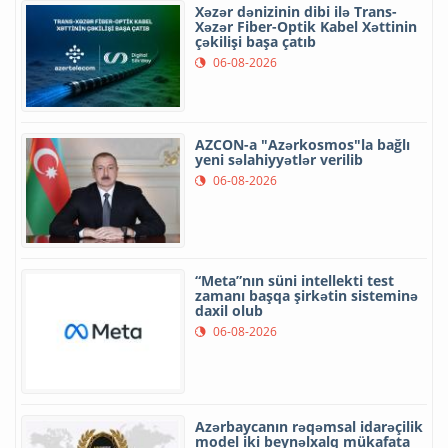
Xəzər dənizinin dibi ilə Trans-
Xəzər Fiber-Optik Kabel Xəttinin
çəkilişi başa çatıb
06-08-2026
AZCON-a "Azərkosmos"la bağlı
yeni səlahiyyətlər verilib
06-08-2026
“Meta”nın süni intellekti test
zamanı başqa şirkətin sisteminə
daxil olub
06-08-2026
Azərbaycanın rəqəmsal idarəçilik
model iki beynəlxalq mükafata