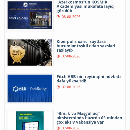
“Azərkosmos”un KOSMİK
Akademiyası mükafata layiq
görülüb
08-08-2026
Kiberpolis xarici saytlara
hücumlar təşkil edən şəxsləri
saxlayıb
07-08-2026
Fitch ABB-nin reytinqini növbəti
dəfə yüksəltdi!
07-08-2026
“Əmək və Məşğulluq”
altsistemində hazırda 65 mindən
çox aktiv vakansiya var
07-08-2026