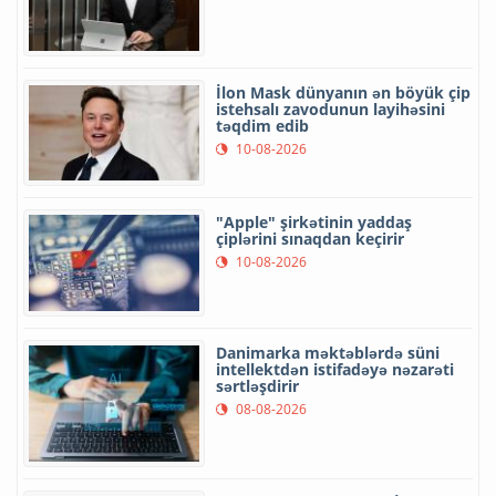
İlon Mask dünyanın ən böyük çip
istehsalı zavodunun layihəsini
təqdim edib
10-08-2026
"Apple" şirkətinin yaddaş
çiplərini sınaqdan keçirir
10-08-2026
Danimarka məktəblərdə süni
intellektdən istifadəyə nəzarəti
sərtləşdirir
08-08-2026