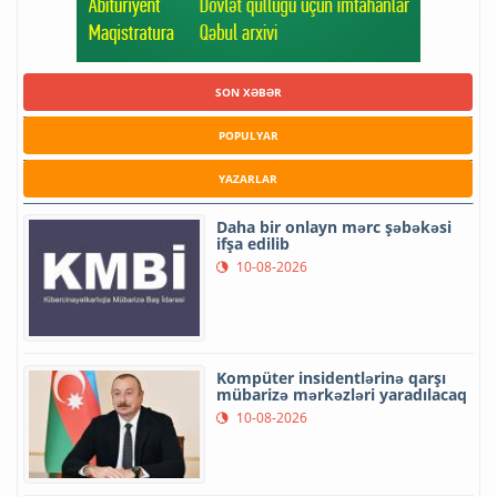
SON XƏBƏR
POPULYAR
YAZARLAR
Daha bir onlayn mərc şəbəkəsi
ifşa edilib
10-08-2026
Kompüter insidentlərinə qarşı
mübarizə mərkəzləri yaradılacaq
10-08-2026