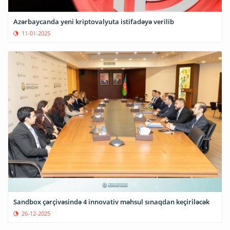
Azərbaycanda yeni kriptovalyuta istifadəyə verilib
11-01-2025
Sandbox çərçivəsində 4 innovativ məhsul sınaqdan keçiriləcək
26-12-2025