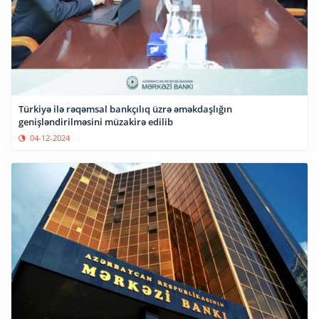
Türkiyə ilə rəqəmsal bankçılıq üzrə əməkdaşlığın
genişləndirilməsini müzakirə edilib
04-12-2024