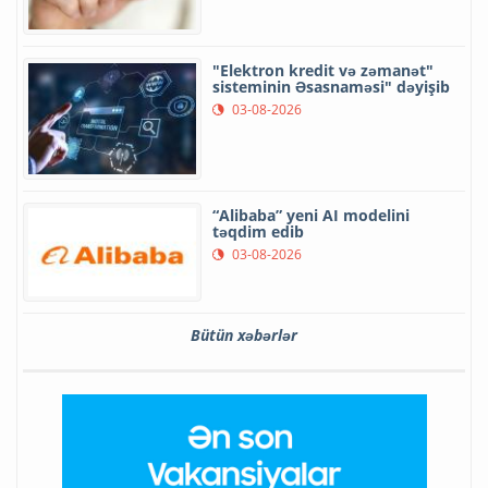
"Elektron kredit və zəmanət"
sisteminin Əsasnaməsi" dəyişib
03-08-2026
“Alibaba” yeni AI modelini
təqdim edib
03-08-2026
Bütün xəbərlər