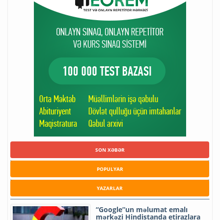
SON XƏBƏR
POPULYAR
YAZARLAR
“Google”un məlumat emalı
mərkəzi Hindistanda etirazlara