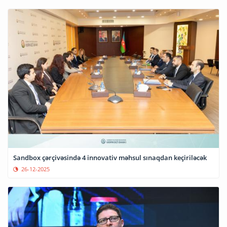
Sandbox çərçivəsində 4 innovativ məhsul sınaqdan keçiriləcək
26-12-2025