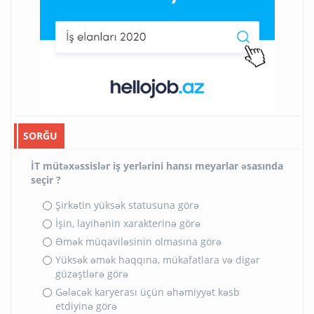
SORĞU
İT mütəxəssislər iş yerlərini hansı meyarlar əsasında
seçir ?
Şirkətin yüksək statusuna görə
İşin, layihənin xarakterinə görə
Əmək müqaviləsinin olmasına görə
Yüksək əmək haqqına, mükafatlara və digər
güzəştlərə görə
Gələcək karyerası üçün əhəmiyyət kəsb
etdiyinə görə