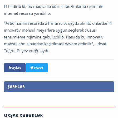
O bildirib ki, bu məqsədlə xüsusi tənzimləmə rejiminin
internet resursu yaradılıb.
"Artıq həmin resursda 21 müraciət qeydə alınıb, onlardan 4
innovativ məhsul meyarlara uyğun seçilərək xüsusi
tənzimləmə rejiminə qəbul edilib. Hazırda bu innovativ
məhsulların sınaqdan keçirilməsi davam etdirilir", - deyə
Toğrul Əliyev vurğulayıb.
Paylaş
Tweet
ŞƏRHLƏR
OXŞAR XƏBƏRLƏR