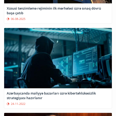
Xüsusi tənzimləmə rejiminin ilk mərhələsi üzrə sınaq dövrü
başa çatıb
06-08-2025
Azərbaycanda maliyyə bazarları üzrə kibertəhlükəsizlik
strategiyası hazırlanır
24-11-2022