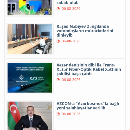
səbəb olub
06-08-2026
Rəşad Nəbiyev Zəngilanda
vətəndaşların müraciətlərini
dinləyib
06-08-2026
Xəzər dənizinin dibi ilə Trans-
Xəzər Fiber-Optik Kabel Xəttinin
çəkilişi başa çatıb
06-08-2026
AZCON-a "Azərkosmos"la bağlı
yeni səlahiyyətlər verilib
06-08-2026