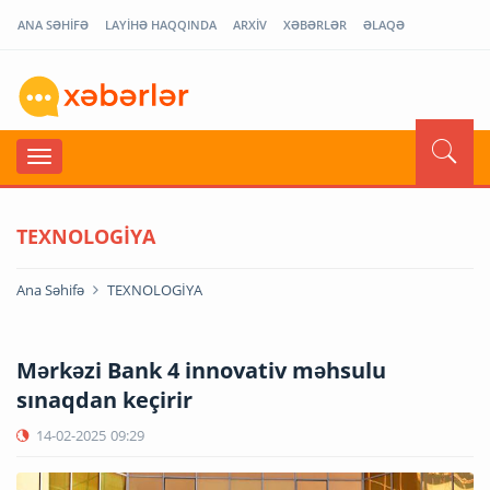
ANA SƏHİFƏ
LAYİHƏ HAQQINDA
ARXİV
XƏBƏRLƏR
ƏLAQƏ
TEXNOLOGİYA
Ana Səhifə
TEXNOLOGİYA
Mərkəzi Bank 4 innovativ məhsulu
sınaqdan keçirir
14-02-2025
09:29