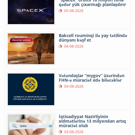
qədər yük çıxarmağı planlaşdırır
05-08-2026
Bakcell rouminqi ilə yay tətilində
dünyanı kəşf et
04-08-2026
Vətəndaşlar “mygov” üzərindən
FHN-ə müraciət edə biləcəklər
04-08-2026
İqtisadiyyat Nazirliyinin
xidmətlərinə 13 milyondan artıq
müraciət olub
03-08-2026