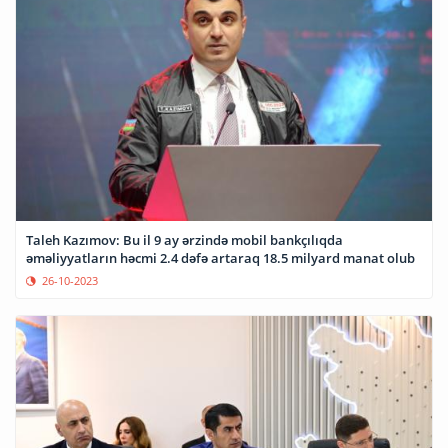
Taleh Kazımov: Bu il 9 ay ərzində mobil bankçılıqda
əməliyyatların həcmi 2.4 dəfə artaraq 18.5 milyard manat olub
26-10-2023