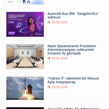
Azercell-dən illik “ZengimCELL”
xidməti
05-08-2026
Nazir Qazaxıstanın Prezident
Administrasiyası rəhbərinin
müavini ilə görüşüb
05-08-2026
"Falcon 9" raketinin bir hissəsi
Ayla toqquşacaq
05-08-2026
“SpaceX” orbitə 10 milyon tona