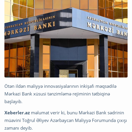
Ötən ildən maliyyə innovasiyalarının inkişafı məqsədilə
Mərkəzi Bank xüsusi tənzimləmə rejiminin tətbiqinə
başlayıb.
Xeberler.az
məlumat verir ki, bunu Mərkəzi Bank sədrinin
müavini Toğrul Əliyev Azərbaycan Maliyyə Forumunda çıxışı
zamanı deyib.