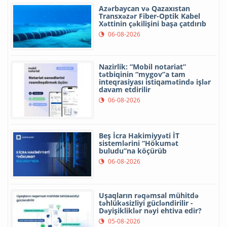
Azərbaycan və Qazaxıstan
Transxəzər Fiber-Optik Kabel
Xəttinin çəkilişini başa çatdırıb
06-08-2026
Nazirlik: “Mobil notariat”
tətbiqinin “mygov”a tam
inteqrasiyası istiqamətində işlər
davam etdirilir
06-08-2026
Beş İcra Hakimiyyəti İT
sistemlərini “Hökumət
buludu”na köçürüb
06-08-2026
Uşaqların rəqəmsal mühitdə
təhlükəsizliyi gücləndirilir -
Dəyişikliklər nəyi ehtiva edir?
05-08-2026