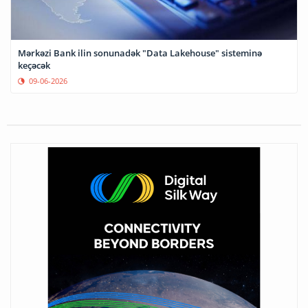
Mərkəzi Bank ilin sonunadək "Data Lakehouse" sisteminə
keçəcək
09-06-2026