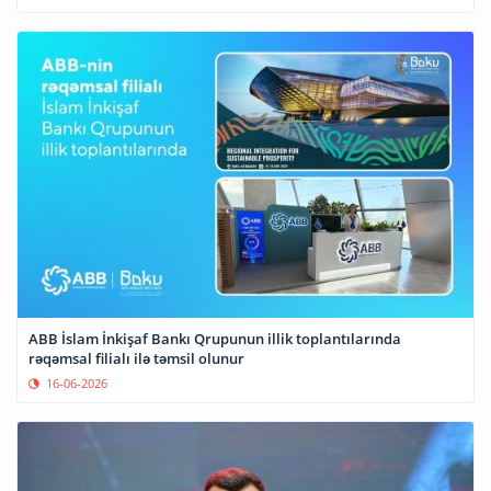
ABB İslam İnkişaf Bankı Qrupunun illik toplantılarında
rəqəmsal filialı ilə təmsil olunur
16-06-2026