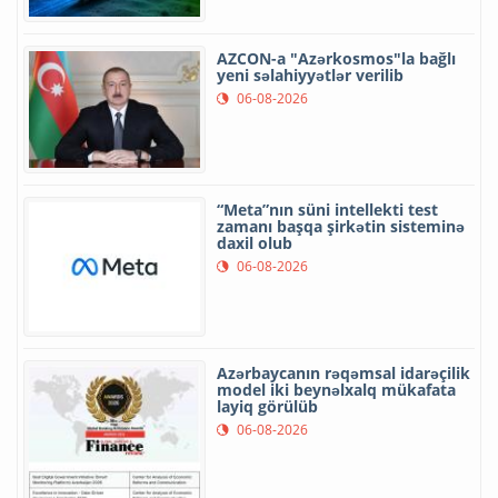
AZCON-a "Azərkosmos"la bağlı
yeni səlahiyyətlər verilib
06-08-2026
“Meta”nın süni intellekti test
zamanı başqa şirkətin sisteminə
daxil olub
06-08-2026
Azərbaycanın rəqəmsal idarəçilik
model iki beynəlxalq mükafata
layiq görülüb
06-08-2026