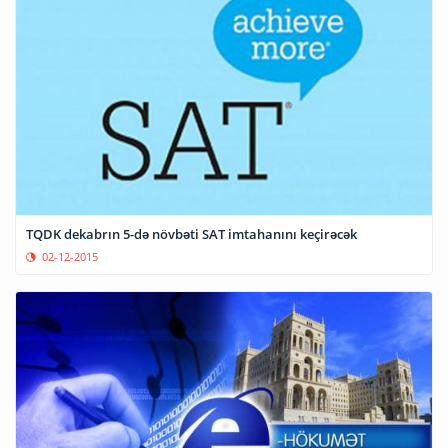
TQDK dekabrın 5-də növbəti SAT imtahanını keçirəcək
02-12-2015