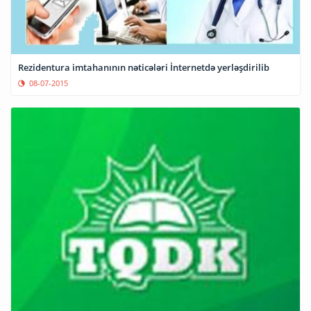
Rezidentura imtahanının nəticələri İnternetdə yerləşdirilib
08-07-2015