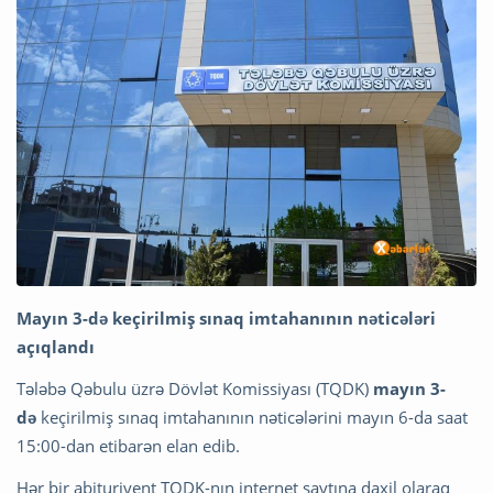
Mayın 3-də keçirilmiş sınaq imtahanının nəticələri
açıqlandı
Tələbə Qəbulu üzrə Dövlət Komissiyası (TQDK)
mayın 3-
də
keçirilmiş sınaq imtahanının nəticələrini mayın 6-da saat
15:00-dan etibarən elan edib.
Hər bir abituriyent TQDK-nın internet saytına daxil olaraq