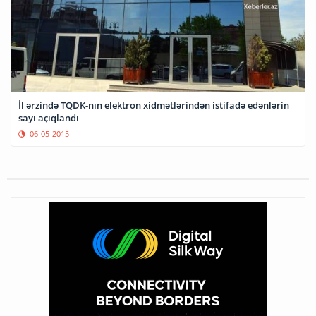
İl ərzində TQDK-nın elektron xidmətlərindən istifadə edənlərin
sayı açıqlandı
06-05-2015