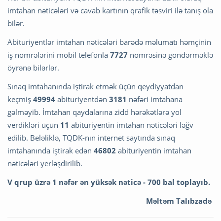
imtahan nəticələri və cavab kartının qrafik təsviri ilə tanış ola
bilər.
Abituriyentlər imtahan nəticələri barədə məlumatı həmçinin
iş nömrələrini mobil telefonla
7727
nömrəsinə göndərməklə
öyrənə bilərlər.
Sınaq imtahanında iştirak etmək üçün qeydiyyatdan
keçmiş
49994
abituriyentdən
3181
nəfəri imtahana
gəlməyib. İmtahan qaydalarına zidd hərəkətlərə yol
verdikləri üçün
11
abituriyentin imtahan nəticələri ləğv
edilib. Beləliklə, TQDK-nın internet saytında sınaq
imtahanında iştirak edən
46802
abituriyentin imtahan
nəticələri yerləşdirilib.
V qrup üzrə 1 nəfər ən yüksək nəticə - 700 bal toplayıb.
Məltəm Talıbzadə