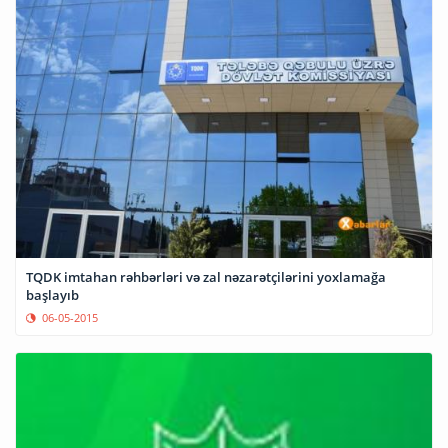
TQDK imtahan rəhbərləri və zal nəzarətçilərini yoxlamağa
başlayıb
06-05-2015