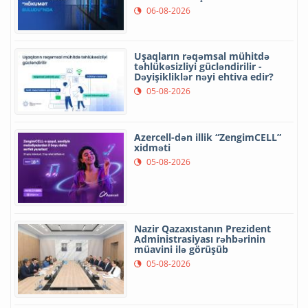
06-08-2026
Uşaqların rəqəmsal mühitdə
təhlükəsizliyi gücləndirilir -
Dəyişikliklər nəyi ehtiva edir?
05-08-2026
Azercell-dən illik “ZengimCELL”
xidməti
05-08-2026
Nazir Qazaxıstanın Prezident
Administrasiyası rəhbərinin
müavini ilə görüşüb
05-08-2026