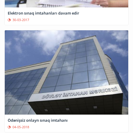
Elektron sınaq imtahanları davam edir
30-03-2017
Ödənişsiz onlayn sınaq imtahanı
04-05-2018