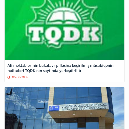
Ali məktəblərinin bakalavr pilləsinə keçirilmiş müsabiqənin
nəticələri TQDK-nın saytında yerləşdirilib
06-08-2009