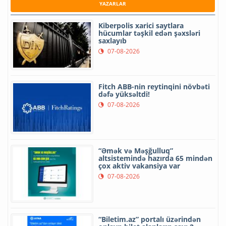
YAZARLAR
Kiberpolis xarici saytlara
hücumlar təşkil edən şəxsləri
saxlayıb
07-08-2026
Fitch ABB-nin reytinqini növbəti
dəfə yüksəltdi!
07-08-2026
“Əmək və Məşğulluq”
altsistemində hazırda 65 mindən
çox aktiv vakansiya var
07-08-2026
“Biletim.az” portalı üzərindən