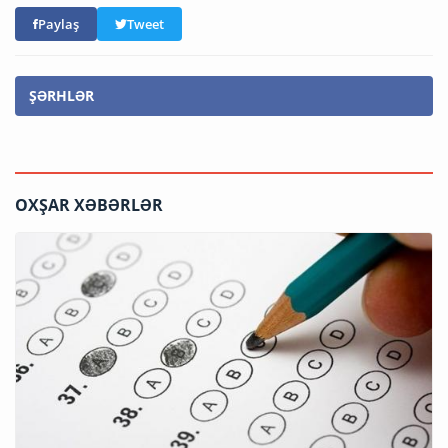
Paylaş
Tweet
ŞƏRHLƏR
OXŞAR XƏBƏRLƏR