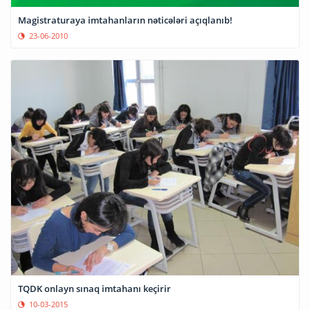
Magistraturaya imtahanların nəticələri açıqlanıb!
23-06-2010
TQDK onlayn sınaq imtahanı keçirir
10-03-2015