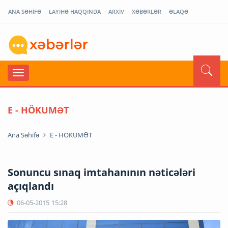
ANA SƏHİFƏ
LAYİHƏ HAQQINDA
ARXİV
XƏBƏRLƏR
ƏLAQƏ
E - HÖKUMƏT
Ana Səhifə
E - HÖKUMƏT
Sonuncu sınaq imtahanının nəticələri
açıqlandı
06-05-2015
15:28