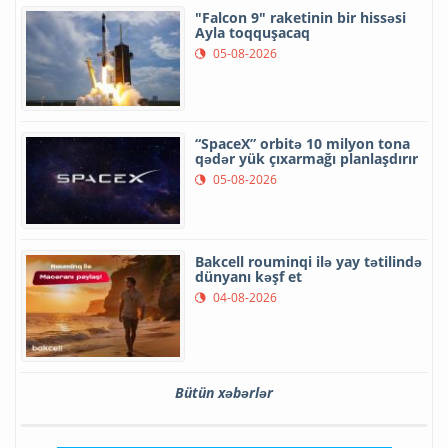
"Falcon 9" raketinin bir hissəsi
Ayla toqquşacaq
05-08-2026
“SpaceX” orbitə 10 milyon tona
qədər yük çıxarmağı planlaşdırır
05-08-2026
Bakcell rouminqi ilə yay tətilində
dünyanı kəşf et
04-08-2026
Bütün xəbərlər