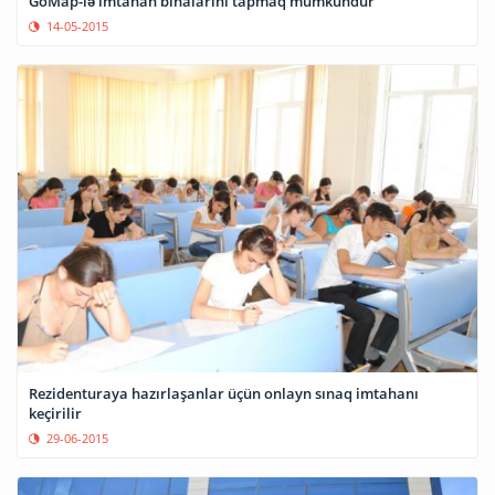
GoMap-lə imtahan binalarını tapmaq mümkündür
14-05-2015
Rezidenturaya hazırlaşanlar üçün onlayn sınaq imtahanı
keçirilir
29-06-2015