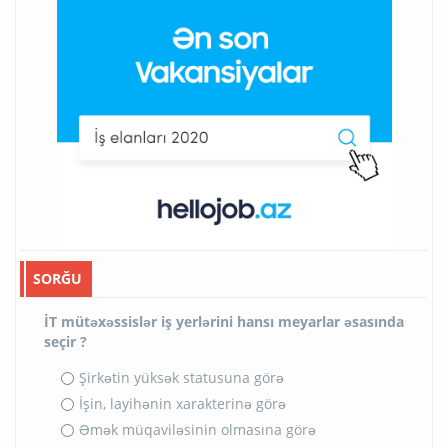
SORĞU
İT mütəxəssislər iş yerlərini hansı meyarlar əsasında
seçir ?
Şirkətin yüksək statusuna görə
İşin, layihənin xarakterinə görə
Əmək müqaviləsinin olmasına görə