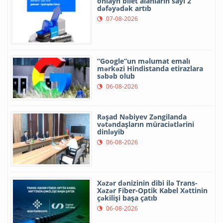
onlayn bilet alanların sayı 2
dəfəyədək artıb
07-08-2026
“Google”un məlumat emalı
mərkəzi Hindistanda etirazlara
səbəb olub
06-08-2026
Rəşad Nəbiyev Zəngilanda
vətəndaşların müraciətlərini
dinləyib
06-08-2026
Xəzər dənizinin dibi ilə Trans-
Xəzər Fiber-Optik Kabel Xəttinin
çəkilişi başa çatıb
06-08-2026