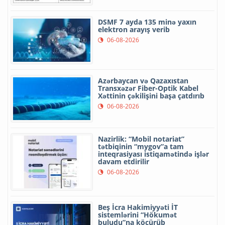
DSMF 7 ayda 135 minə yaxın
elektron arayış verib
06-08-2026
Azərbaycan və Qazaxıstan
Transxəzər Fiber-Optik Kabel
Xəttinin çəkilişini başa çatdırıb
06-08-2026
Nazirlik: “Mobil notariat”
tətbiqinin “mygov”a tam
inteqrasiyası istiqamətində işlər
davam etdirilir
06-08-2026
Beş İcra Hakimiyyəti İT
sistemlərini “Hökumət
buludu”na köçürüb