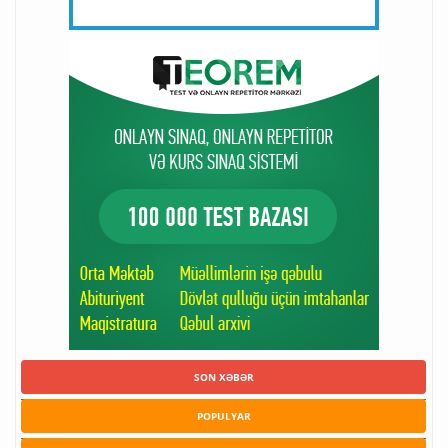
SON XƏBƏR
POPULYAR