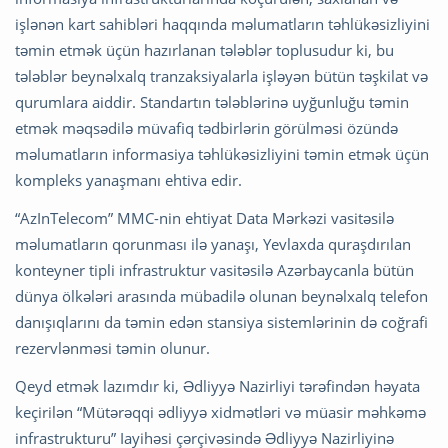
işlənən kart sahibləri haqqında məlumatların təhlükəsizliyini
təmin etmək üçün hazırlanan tələblər toplusudur ki, bu
tələblər beynəlxalq tranzaksiyalarla işləyən bütün təşkilat və
qurumlara aiddir. Standartın tələblərinə uyğunluğu təmin
etmək məqsədilə müvafiq tədbirlərin görülməsi özündə
məlumatların informasiya təhlükəsizliyini təmin etmək üçün
kompleks yanaşmanı ehtiva edir.
“AzInTelecom” MMC-nin ehtiyat Data Mərkəzi vasitəsilə
məlumatların qorunması ilə yanaşı, Yevlaxda quraşdırılan
konteyner tipli infrastruktur vasitəsilə Azərbaycanla bütün
dünya ölkələri arasında mübadilə olunan beynəlxalq telefon
danışıqlarını da təmin edən stansiya sistemlərinin də coğrafi
rezervlənməsi təmin olunur.
Qeyd etmək lazımdır ki, Ədliyyə Nazirliyi tərəfindən həyata
keçirilən “Mütərəqqi ədliyyə xidmətləri və müasir məhkəmə
infrastrukturu” Iayihəsi çərçivəsində Ədliyyə Nazirliyinə