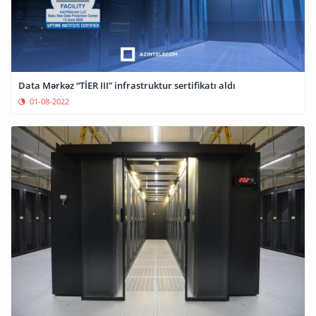
Data Mərkəz “TİER III” infrastruktur sertifikatı aldı
01-08-2022