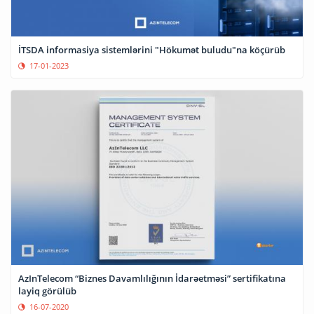
İTSDA informasiya sistemlərini "Hökumət buludu"na köçürüb
17-01-2023
AzInTelecom “Biznes Davamlılığının İdarəetməsi” sertifikatına
layiq görülüb
16-07-2020