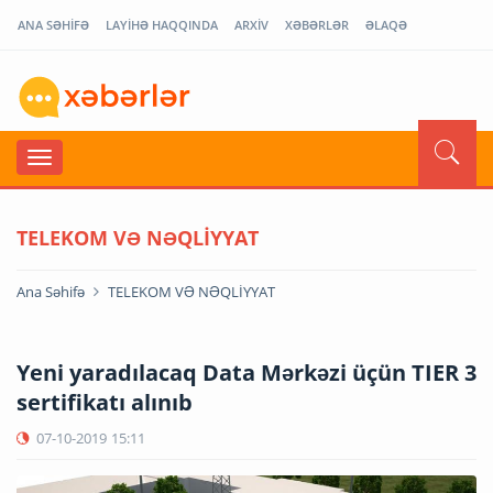
ANA SƏHİFƏ
LAYİHƏ HAQQINDA
ARXİV
XƏBƏRLƏR
ƏLAQƏ
TELEKOM VƏ NƏQLİYYAT
Ana Səhifə
TELEKOM VƏ NƏQLİYYAT
Yeni yaradılacaq Data Mərkəzi üçün TIER 3
sertifikatı alınıb
07-10-2019
15:11