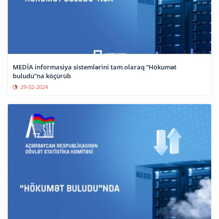
MEDİA informasiya sistemlərini tam olaraq “Hökumət
buludu”na köçürüb
29-02-2024