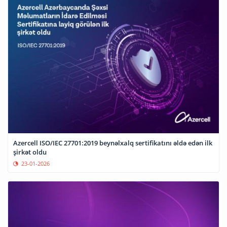
Azercell ISO/IEC 27701:2019 beynəlxalq sertifikatını əldə edən ilk
şirkət oldu
23-01-2026