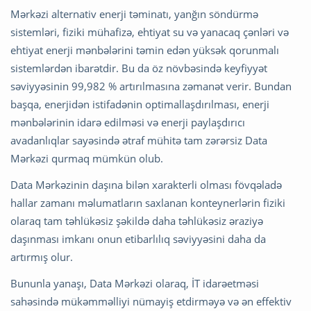
Mərkəzi alternativ enerji təminatı, yanğın söndürmə
sistemləri, fiziki mühafizə, ehtiyat su və yanacaq çənləri və
ehtiyat enerji mənbələrini təmin edən yüksək qorunmalı
sistemlərdən ibarətdir. Bu da öz növbəsində keyfiyyət
səviyyəsinin 99,982 % artırılmasına zəmanət verir. Bundan
başqa, enerjidən istifadənin optimallaşdırılması, enerji
mənbələrinin idarə edilməsi və enerji paylaşdırıcı
avadanlıqlar sayəsində ətraf mühitə tam zərərsiz Data
Mərkəzi qurmaq mümkün olub.
Data Mərkəzinin daşına bilən xarakterli olması fövqəladə
hallar zamanı məlumatların saxlanan konteynerlərin fiziki
olaraq tam təhlükəsiz şəkildə daha təhlükəsiz əraziyə
daşınması imkanı onun etibarlılıq səviyyəsini daha da
artırmış olur.
Bununla yanaşı, Data Mərkəzi olaraq, İT idarəetməsi
sahəsində mükəmməlliyi nümayiş etdirməyə və ən effektiv