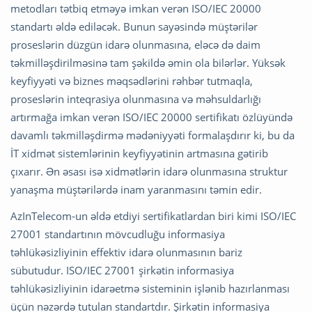
metodları tətbiq etməyə imkan verən ISO/IEC 20000
standartı əldə ediləcək. Bunun sayəsində müştərilər
proseslərin düzgün idarə olunmasına, eləcə də daim
təkmilləşdirilməsinə tam şəkildə əmin ola bilərlər. Yüksək
keyfiyyəti və biznes məqsədlərini rəhbər tutmaqla,
proseslərin inteqrasiya olunmasına və məhsuldarlığı
artırmağa imkan verən ISO/IEC 20000 sertifikatı özlüyündə
davamlı təkmilləşdirmə mədəniyyəti formalaşdırır ki, bu da
İT xidmət sistemlərinin keyfiyyətinin artmasına gətirib
çıxarır. Ən əsası isə xidmətlərin idarə olunmasına struktur
yanaşma müştərilərdə inam yaranmasını təmin edir.
AzInTelecom-un əldə etdiyi sertifikatlardan biri kimi ISO/IEC
27001 standartının mövcudluğu informasiya
təhlükəsizliyinin effektiv idarə olunmasının bariz
sübutudur. ISO/IEC 27001 şirkətin informasiya
təhlükəsizliyinin idarəetmə sisteminin işlənib hazırlanması
üçün nəzərdə tutulan standartdır. Şirkətin informasiya