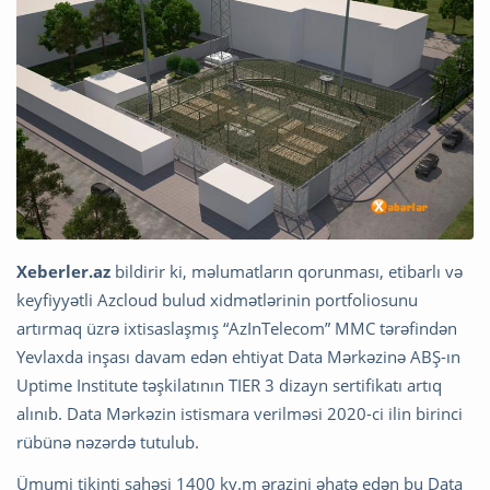
Xeberler.az
bildirir ki, məlumatların qorunması, etibarlı və
keyfiyyətli Azcloud bulud xidmətlərinin portfoliosunu
artırmaq üzrə ixtisaslaşmış “AzInTelecom” MMC tərəfindən
Yevlaxda inşası davam edən ehtiyat Data Mərkəzinə ABŞ-ın
Uptime Institute təşkilatının TIER 3 dizayn sertifikatı artıq
alınıb. Data Mərkəzin istismara verilməsi 2020-ci ilin birinci
rübünə nəzərdə tutulub.
Ümumi tikinti sahəsi 1400 kv.m ərazini əhatə edən bu Data