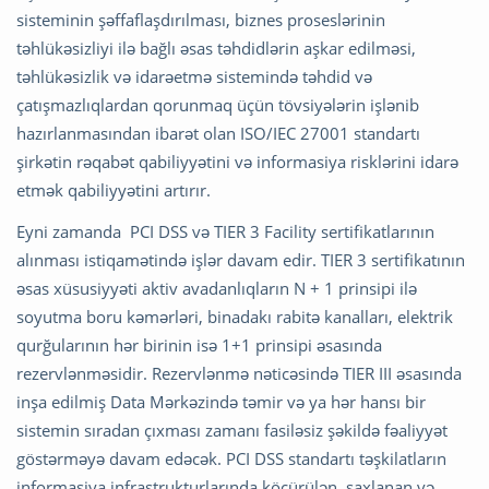
sisteminin şəffaflaşdırılması, biznes proseslərinin
təhlükəsizliyi ilə bağlı əsas təhdidlərin aşkar edilməsi,
təhlükəsizlik və idarəetmə sistemində təhdid və
çatışmazlıqlardan qorunmaq üçün tövsiyələrin işlənib
hazırlanmasından ibarət olan ISO/IEC 27001 standartı
şirkətin rəqabət qabiliyyətini və informasiya risklərini idarə
etmək qabiliyyətini artırır.
Eyni zamanda PCI DSS və TIER 3 Facility sertifikatlarının
alınması istiqamətində işlər davam edir. TIER 3 sertifikatının
əsas xüsusiyyəti aktiv avadanlıqların N + 1 prinsipi ilə
soyutma boru kəmərləri, binadakı rabitə kanalları, elektrik
qurğularının hər birinin isə 1+1 prinsipi əsasında
rezervlənməsidir. Rezervlənmə nəticəsində TIER III əsasında
inşa edilmiş Data Mərkəzində təmir və ya hər hansı bir
sistemin sıradan çıxması zamanı fasiləsiz şəkildə fəaliyyət
göstərməyə davam edəcək. PCI DSS standartı təşkilatların
informasiya infrastrukturlarında köçürülən, saxlanan və