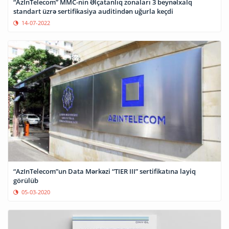
“AzInTelecom” MMC-nin Əlçatanlıq zonaları 3 beynəlxalq
standart üzrə sertifikasiya auditindən uğurla keçdi
14-07-2022
“AzInTelecom”un Data Mərkəzi “TIER III” sertifikatına layiq
görülüb
05-03-2020