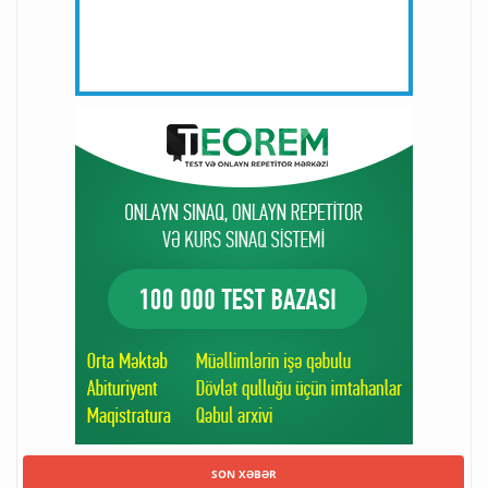
SON XƏBƏR