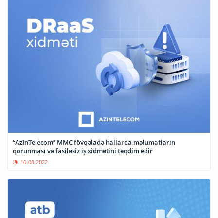
“AzInTelecom” MMC fövqəladə hallarda məlumatların
qorunması və fasiləsiz iş xidmətini təqdim edir
10-08-2022