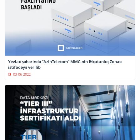
Yevlax şəhərində “AzInTelecom” MMC-nin Əlçatanlıq Zonası
istifadəyə verilib
03-06-2022