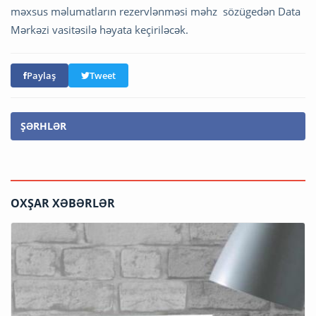
məxsus məlumatların rezervlənməsi məhz sözügedən Data
Mərkəzi vasitəsilə həyata keçiriləcək.
Paylaş
Tweet
ŞƏRHLƏR
OXŞAR XƏBƏRLƏR