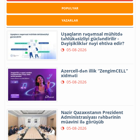
POPULYAR
YAZARLAR
Uşaqların rəqəmsal mühitdə
təhlükəsizliyi gücləndirilir -
Dəyişikliklər nəyi ehtiva edir?
05-08-2026
Azercell-dən illik “ZengimCELL”
xidməti
05-08-2026
Nazir Qazaxıstanın Prezident
Administrasiyası rəhbərinin
müavini ilə görüşüb
05-08-2026