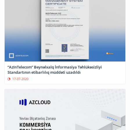
“AzInTelecom” Beynəlxalq İnformasiya Təhlükəsizliyi
Standartının etibarlılıq müddəti uzadıldı
17-07-2020