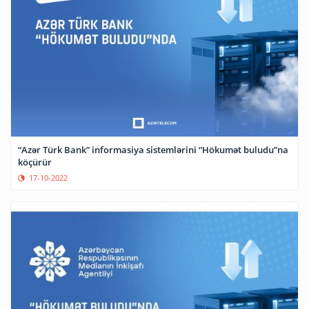
“Azər Türk Bank” informasiya sistemlərini “Hökumət buludu”na
köçürür
17-10-2022