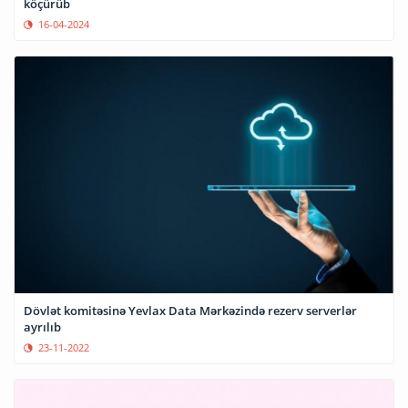
köçürüb
16-04-2024
Dövlət komitəsinə Yevlax Data Mərkəzində rezerv serverlər
ayrılıb
23-11-2022