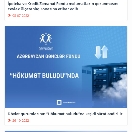
İpoteka və Kredit Zəmanət Fondu məlumatların qorunmasını
Yevlax Əlçatanlıq Zonasına etibar edib
08-07-2022
Dövlət qurumlarının “Hökumət buludu”na keçidi sürətləndirilir
26-10-2022