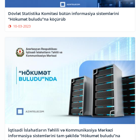
Dövlət Statistika Komitəsi bütün informasiya sistemlərini
“Hökumət buludu”na köçürüb
10-03-2023
İqtisadi İslahatların Təhlili və Kommunikasiya Mərkəzi
informasiya sistemlərini tam şəkildə “Hökumət buludu”na