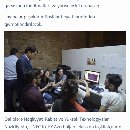
qarşısında təqdimatları və yarışı təşkil olunacaq.
Layihələr peşəkar münsiflər heyəti tərəfindən
qiymətləndiriləcək.
Qaliblərə Nəqliyyat, Rabitə və Yüksək Texnologiyalar
Nazirliyinin, UNEC-in, EY Azerbaijan eləcə də təşkilatçıların