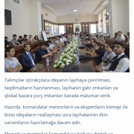
Təlimçilər iştirakçılara ideyanın layihəyə çevirilməsi,
təqdimatların hazırlanması, layihənin gəlir imkanları və
qlobal bazara çıxış imkanları barədə məlumat verib.
Hazırda komandalar mentorların və ekspertlərin köməyi ilə
bizes ideyaların reallaşması üzrə layihələrinin ilkin
variantlarını hazırlamağa davam edir.
Ekspert və mentorlar komandalara birbaşa dəstək və