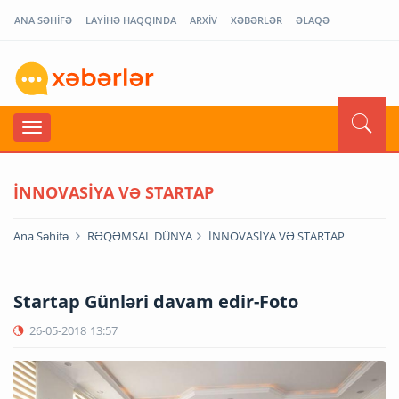
ANA SƏHİFƏ
LAYİHƏ HAQQINDA
ARXİV
XƏBƏRLƏR
ƏLAQƏ
İNNOVASİYA VƏ STARTAP
Ana Səhifə
RƏQƏMSAL DÜNYA
İNNOVASİYA VƏ STARTAP
Startap Günləri davam edir-Foto
26-05-2018
13:57