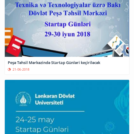
Peşə Təhsil Mərkəzində Startap Günləri keçiriləcək
21-06-2018