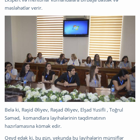
məsləhətlər verir.
Belə ki, Rəşid Əliyev, Rəşad Əliyev, Elşad Yusifli , Toğrul
Səməd, komandlara layihələrinin təqdimatının
hazırlamasına kömək edir.
Qeyd edək ki, bu gün, yekunda bu layihələrin münsiflər