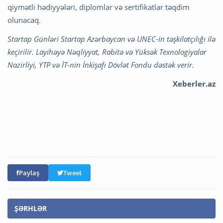
qiymətli hədiyyələri, diplomlar və sertifikatlar təqdim
olunacaq.
Startap Günləri Startap Azərbaycan və UNEC-in təşkilatçılığı ilə
keçirilir. Layihəyə Nəqliyyat, Rabitə və Yüksək Texnologiyalar
Nazirliyi, YTP və İT-nin İnkişafı Dövlət Fondu dəstək verir.
Xeberler.az
Paylaş
Tweet
ŞƏRHLƏR