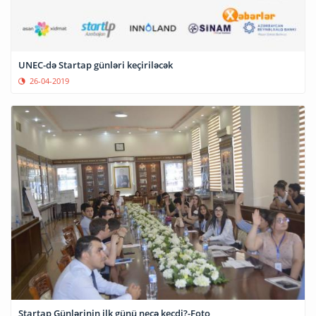
UNEC-də Startap günləri keçiriləcək
26-04-2019
Startap Günlərinin ilk günü necə keçdi?-Foto