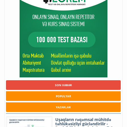
SON XƏBƏR
POPULYAR
YAZARLAR
Uşaqların rəqəmsal mühitdə
təhlükəsizliyi gücləndirilir -