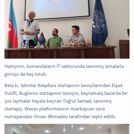
Həmçinin, komandaların İT sektorunda tanınmış simalarla
görüşü də baş tutub.
Belə ki, təlimlər Keepface startapının təsisçilərindən Elşad
Yusifli, Buglance startapının təsisçisi, beynəlxalq bazarda bir
çox layihələr həyata keçirən Toğrul Səməd, tanınmış
startapçı, Waves platformasının Azərbaycan üzrə
nümayəndəsi Orxan Əhmədov tərəfindən təşkil edilib.