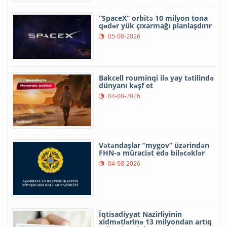
“SpaceX” orbitə 10 milyon tona
qədər yük çıxarmağı planlaşdırır
05-08-2026
Bakcell rouminqi ilə yay tətilində
dünyanı kəşf et
04-08-2026
Vətəndaşlar “mygov” üzərindən
FHN-ə müraciət edə biləcəklər
04-08-2026
İqtisadiyyat Nazirliyinin
xidmətlərinə 13 milyondan artıq