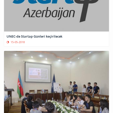
UNEC-də Startap Günləri keçiriləcək
15-05-2018