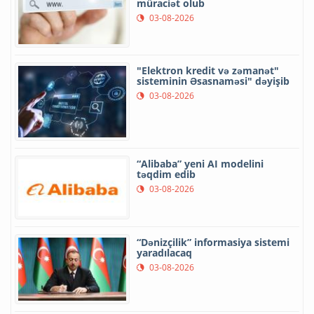
müraciət olub
03-08-2026
"Elektron kredit və zəmanət"
sisteminin Əsasnaməsi" dəyişib
03-08-2026
“Alibaba” yeni AI modelini
təqdim edib
03-08-2026
“Dənizçilik” informasiya sistemi
yaradılacaq
03-08-2026