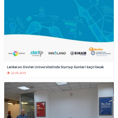
Lənkəran Dövlət Universitetində Startap Günləri keçiriləcək
22-05-2019