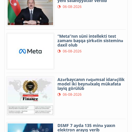
yeni səlahiyyətlər verilib
06-08-2026
“Meta”nın süni intellekti test
zamanı başqa şirkətin sisteminə
daxil olub
06-08-2026
Azərbaycanın rəqəmsal idarəçilik
model iki beynəlxalq mükafata
layiq görülüb
06-08-2026
DSMF 7 ayda 135 minə yaxın
elektron arayış verib