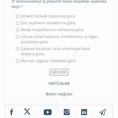
İT mütəxəssislər iş yerlərini hansı meyarlar əsasında
seçir ?
Şirkətin yüksək statusuna görə
İşin, layihənin xarakterinə görə
Əmək müqaviləsinin olmasına görə
Yüksək əmək haqqına, mükafatlara və digər
güzəştlərə görə
Gələcək karyerası üçün əhəmiyyət kəsb
etdiyinə görə
Maraqlı, işgüzar kollektivə görə
NƏTİCƏLƏR
Bütün sorğular