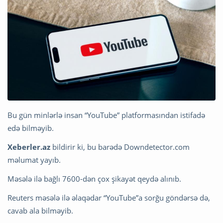
Bu gün minlərlə insan “YouTube” platformasından istifadə
edə bilməyib.
Xeberler.az
bildirir ki, bu barədə Downdetector.com
məlumat yayıb.
Məsələ ilə bağlı 7600-dən çox şikayət qeydə alınıb.
Reuters məsələ ilə əlaqədar “YouTube”a sorğu göndərsə də,
cavab ala bilməyib.