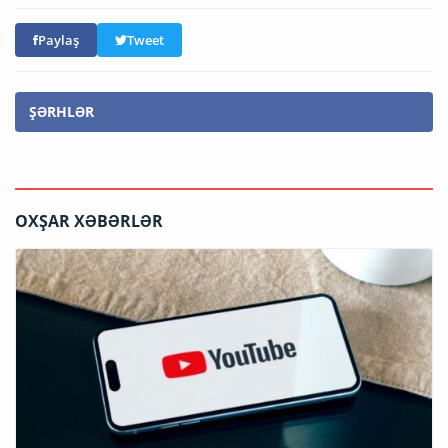
Paylaş
Tweet
ŞƏRHLƏR
OXŞAR XƏBƏRLƏR