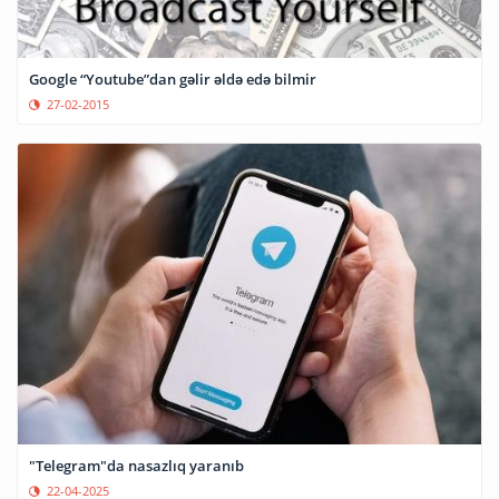
Google “Youtube”dan gəlir əldə edə bilmir
27-02-2015
"Telegram"da nasazlıq yaranıb
22-04-2025