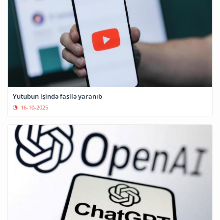
Yutubun işində fasilə yaranıb
16-10-2025