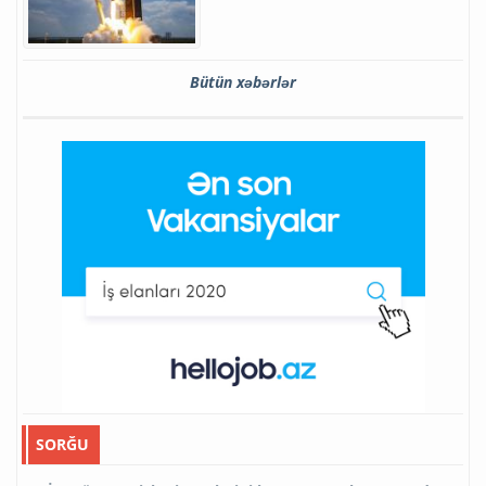
Bütün xəbərlər
SORĞU