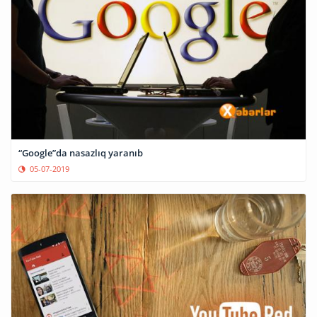
“Google”da nasazlıq yaranıb
05-07-2019