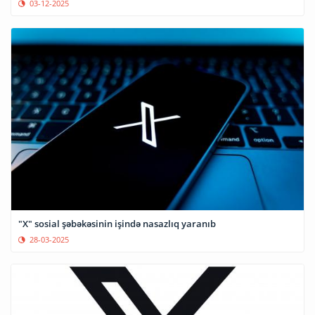
03-12-2025
"X" sosial şəbəkəsinin işində nasazlıq yaranıb
28-03-2025