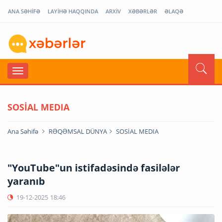
ANA SƏHİFƏ
LAYİHƏ HAQQINDA
ARXİV
XƏBƏRLƏR
ƏLAQƏ
SOSİAL MEDIA
Ana Səhifə
RƏQƏMSAL DÜNYA
SOSİAL MEDIA
"YouTube"un istifadəsində fasilələr
yaranıb
19-12-2025
18:46