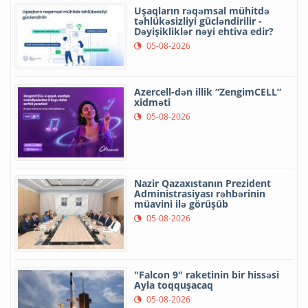
Uşaqların rəqəmsal mühitdə
təhlükəsizliyi gücləndirilir -
Dəyişikliklər nəyi ehtiva edir?
05-08-2026
Azercell-dən illik “ZengimCELL”
xidməti
05-08-2026
Nazir Qazaxıstanın Prezident
Administrasiyası rəhbərinin
müavini ilə görüşüb
05-08-2026
"Falcon 9" raketinin bir hissəsi
Ayla toqquşacaq
05-08-2026