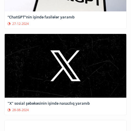
“ChatGPT”nin işində fasilələr yaranıb
27-12-2024
"X" sosial şəbəkəsinin işində nasazlıq yaranıb
28-08-2024