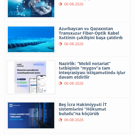
06-08-2026
Azərbaycan və Qazaxıstan
Transxəzər Fiber-Optik Kabel
Xəttinin çəkilişini başa çatdırıb
06-08-2026
Nazirlik: “Mobil notariat”
tətbiqinin “mygov”a tam
inteqrasiyası istiqamətində işlər
davam etdirilir
06-08-2026
Beş İcra Hakimiyyəti İT
sistemlərini “Hökumət
buludu”na köçürüb
06-08-2026