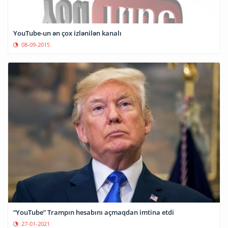
YouTube-un ən çox izlənilən kanalı
08-09-2015
“YouTube” Trampın hesabını açmaqdan imtina etdi
27-01-2021