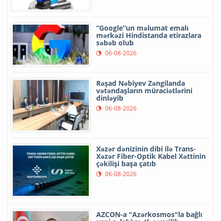
“Google”un məlumat emalı
mərkəzi Hindistanda etirazlara
səbəb olub
06-08-2026
Rəşad Nəbiyev Zəngilanda
vətəndaşların müraciətlərini
dinləyib
06-08-2026
Xəzər dənizinin dibi ilə Trans-
Xəzər Fiber-Optik Kabel Xəttinin
çəkilişi başa çatıb
06-08-2026
AZCON-a "Azərkosmos"la bağlı