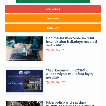
SON XƏBƏR
POPULYAR
YAZARLAR
Danimarka məktəblərdə süni
intellektdən istifadəyə nəzarəti
sərtləşdirir
08-08-2026
“Azərkosmos”un KOSMİK
Akademiyası mükafata layiq
görülüb
08-08-2026
Kiberpolis xarici saytlara
hücumlar təşkil edən şəxsləri