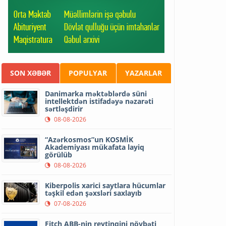
SON XƏBƏR
POPULYAR
YAZARLAR
Danimarka məktəblərdə süni
intellektdən istifadəyə nəzarəti
sərtləşdirir
08-08-2026
“Azərkosmos”un KOSMİK
Akademiyası mükafata layiq
görülüb
08-08-2026
Kiberpolis xarici saytlara hücumlar
təşkil edən şəxsləri saxlayıb
07-08-2026
Fitch ABB-nin reytinqini növbəti