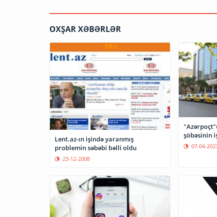
OXŞAR XƏBƏRLƏR
"Azərpoçt"
şöbəsinin i
Lent.az-ın işində yaranmış
07-04-202
problemin səbəbi bəlli oldu
23-12-2008