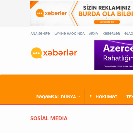
ANA SƏHİFƏ
LAYİHƏ HAQQINDA
ARXİV
XƏBƏRLƏR
ƏLA
RƏQƏMSAL DÜNYA
E - HÖKUMƏT
TE
SOSİAL MEDIA