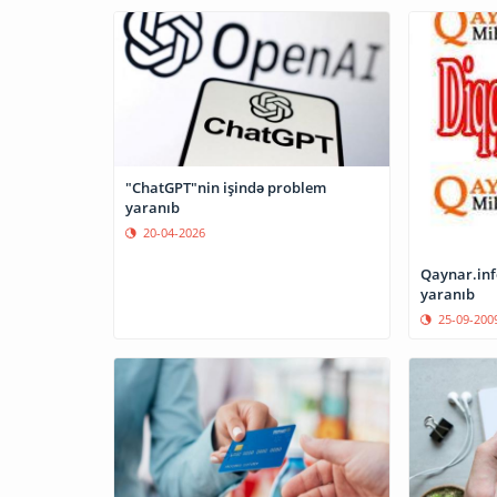
"ChatGPT"nin işində problem
yaranıb
20-04-2026
Qaynar.info
yaranıb
25-09-200