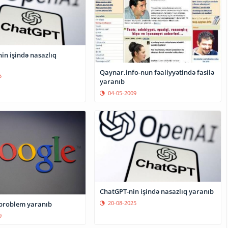
in işində nasazlıq
Qaynar.info-nun fəaliyyətində fasilə
5
yaranıb
04-05-2009
ChatGPT-nin işində nasazlıq yaranıb
20-08-2025
problem yaranıb
9