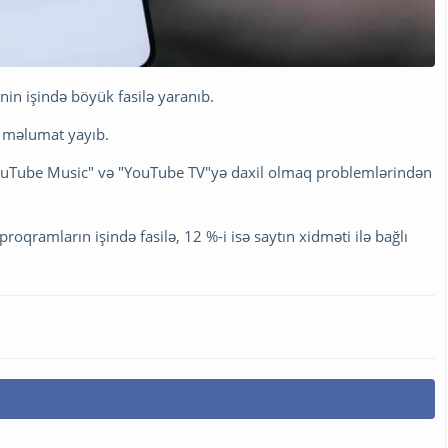
nin işində böyük fasilə yaranıb.
" məlumat yayıb.
ouTube Music" və "YouTube TV"yə daxil olmaq problemlərindən
proqramların işində fasilə, 12 %-i isə saytın xidməti ilə bağlı