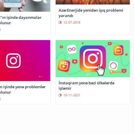
AzərEnerjidə yenidən işıq problemi
yarandı
"ın işində dayanmalar
12-07-2018
olunur
1
İnstaqram yenə bəzi ölkələrdə
n işində yenə problemlər
işləmir
olunur
10-11-2021
1