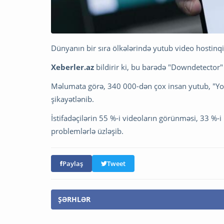
Dünyanın bir sıra ölkələrində yutub video hostinqi
Xeberler.az
bildirir ki, bu barədə "Downdetector
Məlumata görə, 340 000-dən çox insan yutub, "Y
şikayətlənib.
İstifadəçilərin 55 %-i videoların görünməsi, 33 %-i 
problemlərlə üzləşib.
Paylaş
Tweet
ŞƏRHLƏR