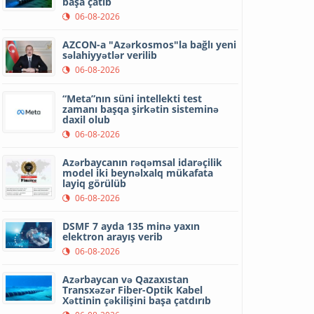
başa çatıb
06-08-2026
AZCON-a "Azərkosmos"la bağlı yeni
səlahiyyətlər verilib
06-08-2026
“Meta”nın süni intellekti test
zamanı başqa şirkətin sisteminə
daxil olub
06-08-2026
Azərbaycanın rəqəmsal idarəçilik
model iki beynəlxalq mükafata
layiq görülüb
06-08-2026
DSMF 7 ayda 135 minə yaxın
elektron arayış verib
06-08-2026
Azərbaycan və Qazaxıstan
Transxəzər Fiber-Optik Kabel
Xəttinin çəkilişini başa çatdırıb