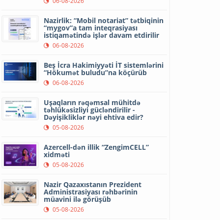
06-08-2026
Nazirlik: “Mobil notariat” tətbiqinin
“mygov”a tam inteqrasiyası
istiqamətində işlər davam etdirilir
06-08-2026
Beş İcra Hakimiyyəti İT sistemlərini
“Hökumət buludu”na köçürüb
06-08-2026
Uşaqların rəqəmsal mühitdə
təhlükəsizliyi gücləndirilir -
Dəyişikliklər nəyi ehtiva edir?
05-08-2026
Azercell-dən illik “ZengimCELL”
xidməti
05-08-2026
Nazir Qazaxıstanın Prezident
Administrasiyası rəhbərinin
müavini ilə görüşüb
05-08-2026