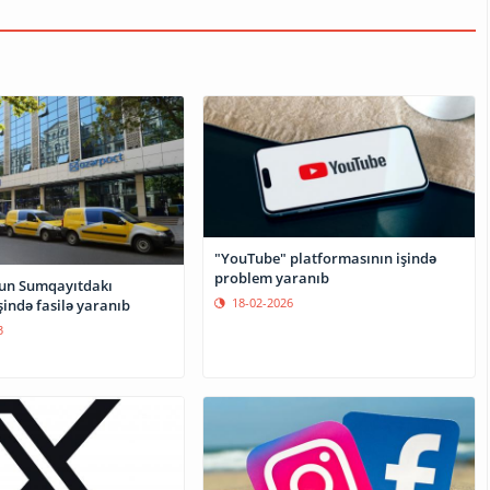
"YouTube" platformasının işində
problem yaranıb
un Sumqayıtdakı
18-02-2026
şində fasilə yaranıb
3