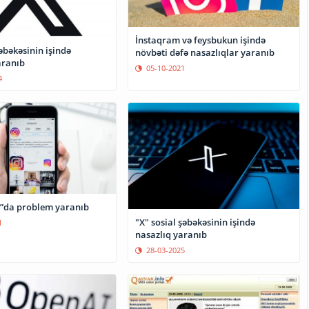
İnstaqram və feysbukun işində
şəbəkəsinin işində
növbəti dəfə nasazlıqlar yaranıb
aranıb
05-10-2021
4
”da problem yaranıb
"X" sosial şəbəkəsinin işində
1
nasazlıq yaranıb
28-03-2025