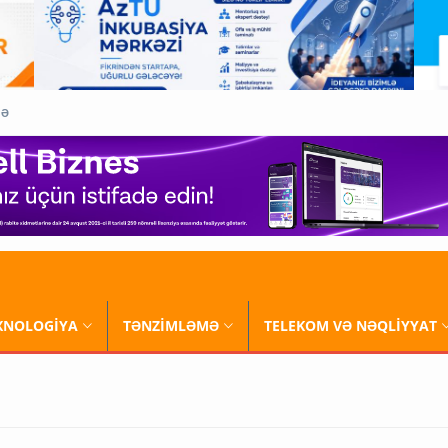
QƏ
XNOLOGİYA
TƏNZİMLƏMƏ
TELEKOM VƏ NƏQLİYYAT