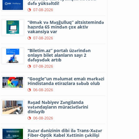
dəfə yüksəltdi!
07-08-2026
“Əmək və Məşğulluq” altsistemində
hazırda 65 mindən çox aktiv
vakansiya var
07-08-2026
“Biletim.az” portalı üzərindən
onlayn bilet alanların sayı 2
dəfəyədək artıb
07-08-2026
“Google”un məlumat emalı mərkəzi
Hindistanda etirazlara səbəb olub
06-08-2026
Rəşad Nəbiyev Zəngilanda
vətəndaşların müraciətlərini
dinləyib
06-08-2026
Xəzər dənizinin dibi ilə Trans-Xəzər
Fiber-Optik Kabel Xəttinin çəkilişi