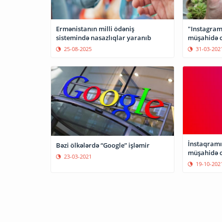
Ermənistanın milli ödəniş
"Instagram
sistemində nasazlıqlar yaranıb
müşahidə 
25-08-2025
31-03-202
İnstaqramı
Bəzi ölkələrdə “Google” işləmir
müşahidə 
23-03-2021
19-10-202