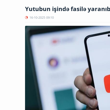
Yutubun işində fasilə yaranı
16-10-2025
09:10