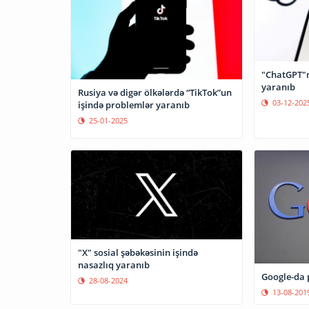
"ChatGPT"n
yaranıb
Rusiya və digər ölkələrdə “TikTok”un
03-12-202
işində problemlər yaranıb
25-01-2025
"X" sosial şəbəkəsinin işində
nasazlıq yaranıb
Google-da 
28-08-2024
13-08-201