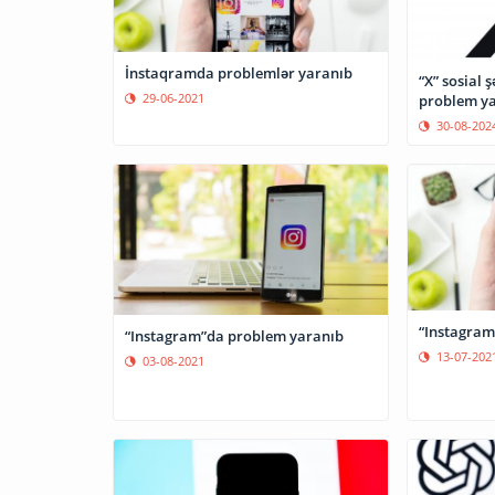
İnstaqramda problemlər yaranıb
“X” sosial 
29-06-2021
problem y
30-08-202
“Instagram
“Instagram”da problem yaranıb
13-07-202
03-08-2021