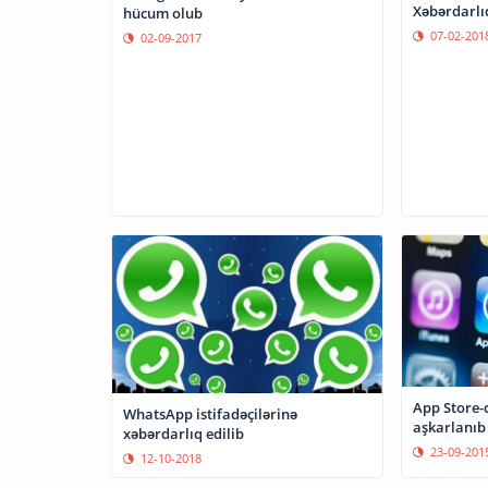
Xəbərdarlı
hücum olub
07-02-201
02-09-2017
App Store-
WhatsApp istifadəçilərinə
aşkarlanıb
xəbərdarlıq edilib
23-09-201
12-10-2018