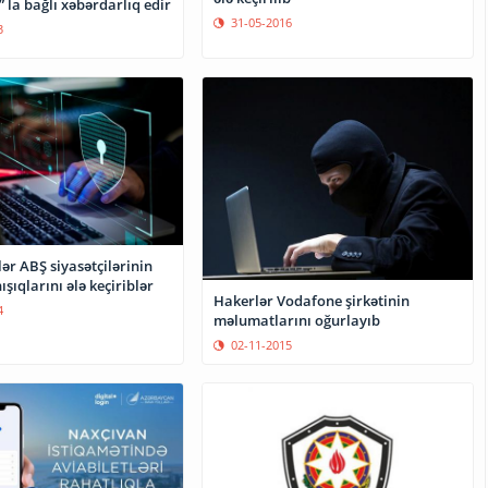
la bağlı xəbərdarlıq edir
31-05-2016
3
lər ABŞ siyasətçilərinin
ışıqlarını ələ keçiriblər
Hakerlər Vodafone şirkətinin
4
məlumatlarını oğurlayıb
02-11-2015