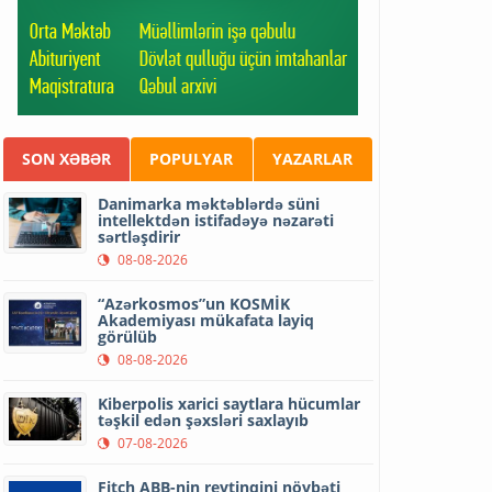
SON XƏBƏR
POPULYAR
YAZARLAR
Danimarka məktəblərdə süni
intellektdən istifadəyə nəzarəti
sərtləşdirir
08-08-2026
“Azərkosmos”un KOSMİK
Akademiyası mükafata layiq
görülüb
08-08-2026
Kiberpolis xarici saytlara hücumlar
təşkil edən şəxsləri saxlayıb
07-08-2026
Fitch ABB-nin reytinqini növbəti