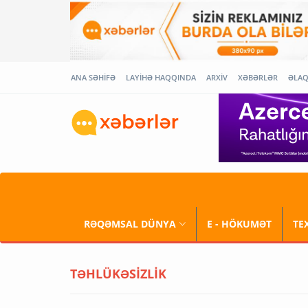
ANA SƏHİFƏ
LAYİHƏ HAQQINDA
ARXİV
XƏBƏRLƏR
ƏLA
RƏQƏMSAL DÜNYA
E - HÖKUMƏT
TE
TƏHLÜKƏSİZLİK