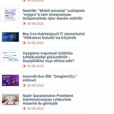
06-08-2026
Nazirlik: “Mobil notariat” tətbiqinin
“mygov”a tam inteqrasiyası
istiqamətində işlər davam etdirilir
06-08-2026
Beş İcra Hakimiyyəti İT sistemlərini
“Hökumət buludu”na köçürüb
06-08-2026
Uşaqların rəqəmsal mühitdə
təhlükəsizliyi gücləndirilir -
Dəyişikliklər nəyi ehtiva edir?
05-08-2026
Azercell-dən illik “ZengimCELL”
xidməti
05-08-2026
Nazir Qazaxıstanın Prezident
Administrasiyası rəhbərinin
müavini ilə görüşüb
05-08-2026