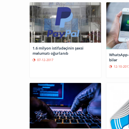
1.6 milyon istifadəçinin şəxsi
məlumatı oğurlanıb
WhatsApp-d
bilər
07-12-2017
12-10-201