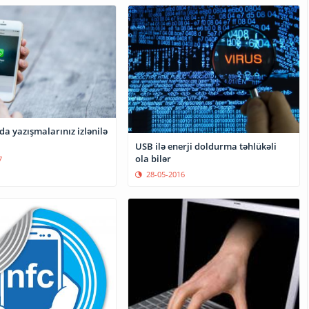
a yazışmalarınız izlənilə
USB ilə enerji doldurma təhlükəli
ola bilər
7
28-05-2016