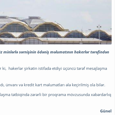
üz minlərlə sərnişinin ödəniş məlumatının hakerlər tərəfindən
ki, hakerlər şirkətin istifadə etdiyi üçüncü tərəf mesajlaşma
dı, ünvanı və kredit kart məlumatları ələ keçirilmiş ola bilər.
ajlaşma tətbiqində zərərli bir proqrama mövzusunda xəbərdarlıq
Günel