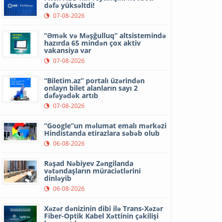
dəfə yüksəltdi!
07-08-2026
“Əmək və Məşğulluq” altsistemində
hazırda 65 mindən çox aktiv
vakansiya var
07-08-2026
“Biletim.az” portalı üzərindən
onlayn bilet alanların sayı 2
dəfəyədək artıb
07-08-2026
“Google”un məlumat emalı mərkəzi
Hindistanda etirazlara səbəb olub
06-08-2026
Rəşad Nəbiyev Zəngilanda
vətəndaşların müraciətlərini
dinləyib
06-08-2026
Xəzər dənizinin dibi ilə Trans-Xəzər
Fiber-Optik Kabel Xəttinin çəkilişi