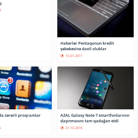
q
8
Hakerlər Pentaqonun kredit
şəbəkəsinə daxil olublar
15-01-2011
da zərərli proqramlar
AZAL Galaxy Note 7 smartfonlarının
daşınmasını tam qadağan etdi
5
21-10-2016