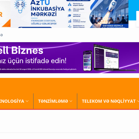
QƏ
XNOLOGİYA
TƏNZİMLƏMƏ
TELEKOM VƏ NƏQLİYYAT