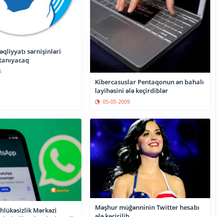
qliyyatı sərnişinləri
tanıyacaq
5
Kibercasuslar Pentaqonun ən bahalı
layihəsini ələ keçirdiblər
05-05-2009
Məşhur müğənninin Twitter hesabı
hlükəsizlik Mərkəzi
ələ keçirilib