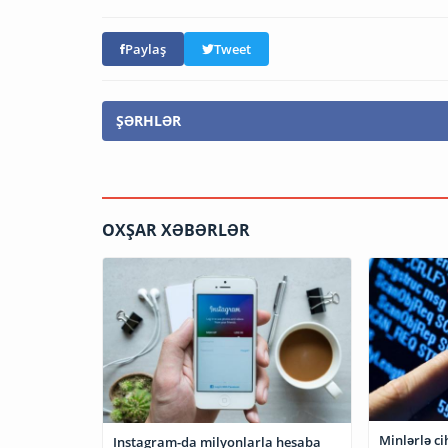
Paylaş
Tweet
ŞƏRHLƏR
OXŞAR XƏBƏRLƏR
Minlərlə ci
Instagram-da milyonlarla hesaba