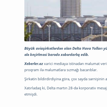
Böyük aviaşirkətlərdən olan Delta Hava Yolları y
ələ keçirlməsi barədə xəbərdarlıq edib.
Xeberler.az
xarici mediaya istinadən məlumat verir 
proqram ilə məlumatlara sızmağı bacarıblar.
Şirkətin bildirdirdiyinə görə, çox sayda sərnişinin a
Xatırladaq ki, Delta martın 28-də korporativ mes
etmişdi.