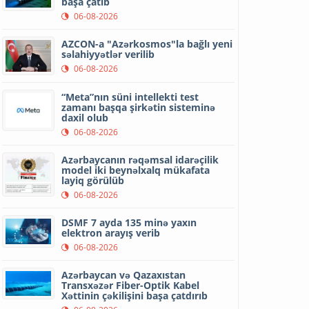
başa çatıb
06-08-2026
AZCON-a "Azərkosmos"la bağlı yeni
səlahiyyətlər verilib
06-08-2026
“Meta”nın süni intellekti test
zamanı başqa şirkətin sisteminə
daxil olub
06-08-2026
Azərbaycanın rəqəmsal idarəçilik
model iki beynəlxalq mükafata
layiq görülüb
06-08-2026
DSMF 7 ayda 135 minə yaxın
elektron arayış verib
06-08-2026
Azərbaycan və Qazaxıstan
Transxəzər Fiber-Optik Kabel
Xəttinin çəkilişini başa çatdırıb