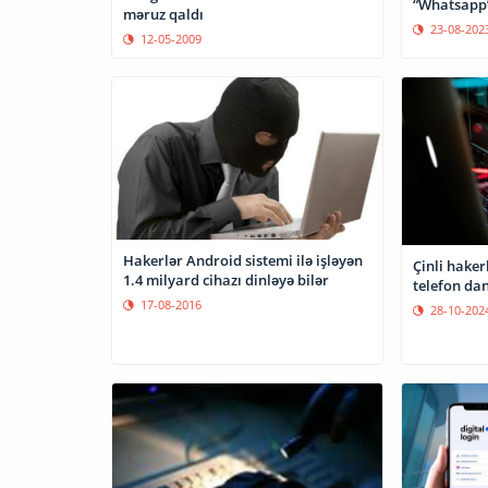
“Whatsapp” 
məruz qaldı
23-08-202
12-05-2009
Hakerlər Android sistemi ilə işləyən
Çinli haker
1.4 milyard cihazı dinləyə bilər
telefon dan
17-08-2016
28-10-202