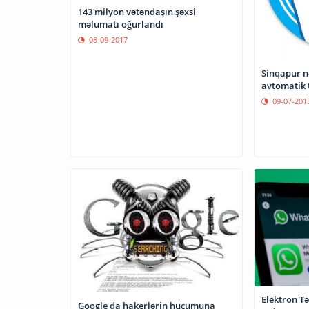
143 milyon vətəndaşın şəxsi
məlumatı oğurlandı
08-09-2017
Sinqapur nə
avtomatik 
09-07-201
Elektron Tə
Google da hakerlərin hücumuna