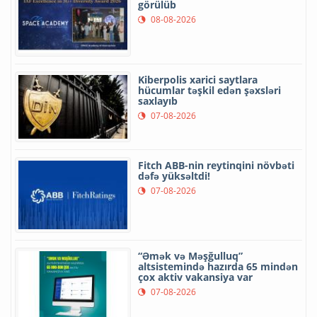
görülüb
08-08-2026
Kiberpolis xarici saytlara
hücumlar təşkil edən şəxsləri
saxlayıb
07-08-2026
Fitch ABB-nin reytinqini növbəti
dəfə yüksəltdi!
07-08-2026
“Əmək və Məşğulluq”
altsistemində hazırda 65 mindən
çox aktiv vakansiya var
07-08-2026