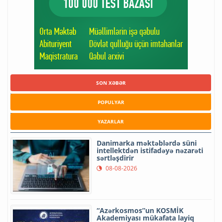
SON XƏBƏR
POPULYAR
YAZARLAR
Danimarka məktəblərdə süni
intellektdən istifadəyə nəzarəti
sərtləşdirir
08-08-2026
“Azərkosmos”un KOSMİK
Akademiyası mükafata layiq