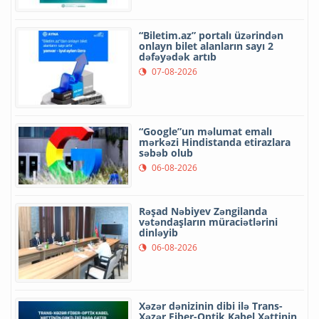
“Biletim.az” portalı üzərindən
onlayn bilet alanların sayı 2
dəfəyədək artıb
07-08-2026
“Google”un məlumat emalı
mərkəzi Hindistanda etirazlara
səbəb olub
06-08-2026
Rəşad Nəbiyev Zəngilanda
vətəndaşların müraciətlərini
dinləyib
06-08-2026
Xəzər dənizinin dibi ilə Trans-
Xəzər Fiber-Optik Kabel Xəttinin