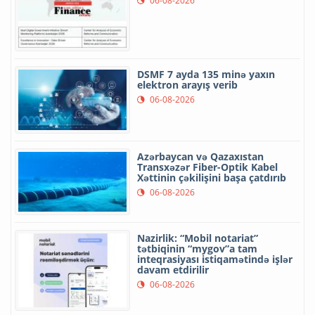
06-08-2026
DSMF 7 ayda 135 minə yaxın
elektron arayış verib
06-08-2026
Azərbaycan və Qazaxıstan
Transxəzər Fiber-Optik Kabel
Xəttinin çəkilişini başa çatdırıb
06-08-2026
Nazirlik: “Mobil notariat”
tətbiqinin “mygov”a tam
inteqrasiyası istiqamətində işlər
davam etdirilir
06-08-2026