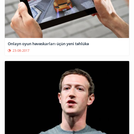
Onlayn oyun həvəskarları üçün yeni təhlükə
23-08-2017