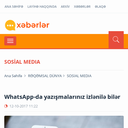
ANA SƏHİFƏ
LAYİHƏ HAQQINDA
ARXİV
XƏBƏRLƏR
ƏLAQƏ
SOSİAL MEDIA
Ana Səhifə
RƏQƏMSAL DÜNYA
SOSİAL MEDIA
WhatsApp-da yazışmalarınız izlənilə bilər
12-10-2017
11:22