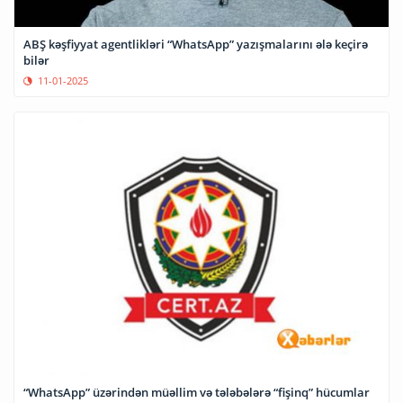
ABŞ kəşfiyyat agentlikləri “WhatsApp” yazışmalarını ələ keçirə
bilər
11-01-2025
“WhatsApp” üzərindən müəllim və tələbələrə “fişinq” hücumlar