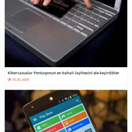
Kibercasuslar Pentaqonun ən bahalı layihəsini ələ keçirdiblər
05-05-2009