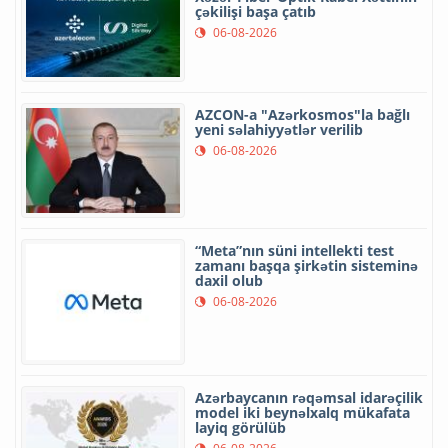
çəkilişi başa çatıb
06-08-2026
AZCON-a "Azərkosmos"la bağlı
yeni səlahiyyətlər verilib
06-08-2026
“Meta”nın süni intellekti test
zamanı başqa şirkətin sisteminə
daxil olub
06-08-2026
Azərbaycanın rəqəmsal idarəçilik
model iki beynəlxalq mükafata
layiq görülüb