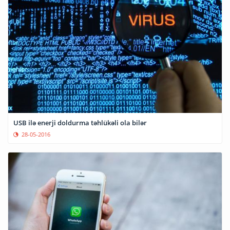
USB ilə enerji doldurma təhlükəli ola bilər
28-05-2016