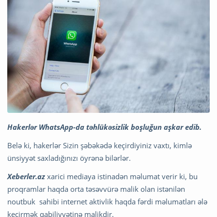
Hakerlər WhatsApp-da təhlükəsizlik boşluğun aşkar edib.
Belə ki, hakerlər Sizin şəbəkədə keçirdiyiniz vaxtı, kimlə
ünsiyyət saxladığınızı öyrənə bilərlər.
Xeberler.az
xarici mediaya istinadən məlumat verir ki, bu
proqramlar haqda orta təsəvvürə malik olan istənilən
noutbuk sahibi internet aktivlik haqda fərdi məlumatları ələ
keçirmək qabiliyyətinə malikdir.