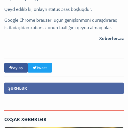
Qeyd edilib ki, onlayn status əsas boşluqdur.
Google Chrome brauzeri üçün genişlənməni quraşdıraraq
istifadəçidən xəbərsiz onun fəallığını qeydə almaq olar.
Xeberler.az
Paylaş
Tweet
ŞƏRHLƏR
OXŞAR XƏBƏRLƏR