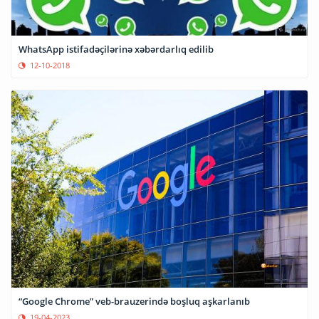
WhatsApp istifadəçilərinə xəbərdarlıq edilib
12-10-2018
“Google Chrome” veb-brauzerində boşluq aşkarlanıb
19-04-2023