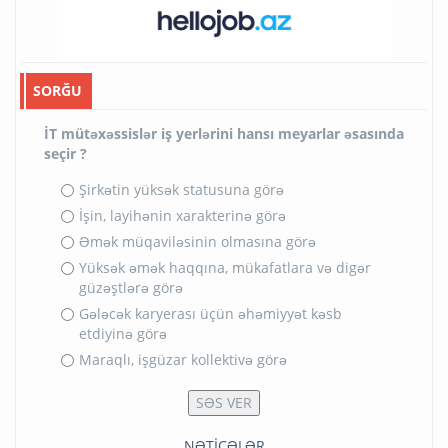
SORĞU
İT mütəxəssislər iş yerlərini hansı meyarlar əsasında
seçir ?
Şirkətin yüksək statusuna görə
İşin, layihənin xarakterinə görə
Əmək müqaviləsinin olmasına görə
Yüksək əmək haqqına, mükafatlara və digər
güzəştlərə görə
Gələcək karyerası üçün əhəmiyyət kəsb
etdiyinə görə
Maraqlı, işgüzar kollektivə görə
NƏTİCƏLƏR