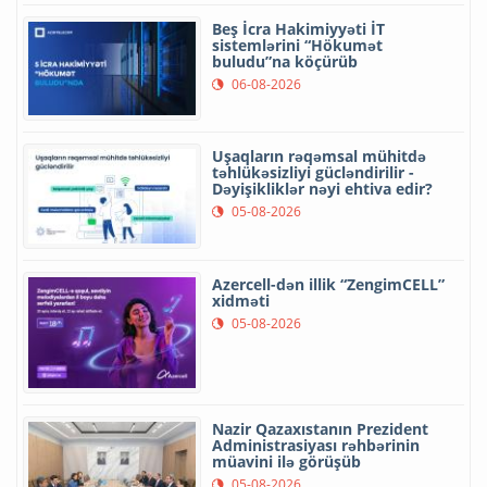
Beş İcra Hakimiyyəti İT
sistemlərini “Hökumət
buludu”na köçürüb
06-08-2026
Uşaqların rəqəmsal mühitdə
təhlükəsizliyi gücləndirilir -
Dəyişikliklər nəyi ehtiva edir?
05-08-2026
Azercell-dən illik “ZengimCELL”
xidməti
05-08-2026
Nazir Qazaxıstanın Prezident
Administrasiyası rəhbərinin
müavini ilə görüşüb
05-08-2026