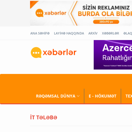
ANA SƏHİFƏ
LAYİHƏ HAQQINDA
ARXİV
XƏBƏRLƏR
ƏLA
RƏQƏMSAL DÜNYA
E - HÖKUMƏT
TE
İT TƏLƏBƏ