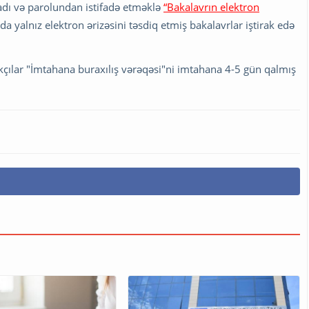
i adı və parolundan istifadə etməklə
“Bakalavrın elektron
a yalnız elektron ərizəsini təsdiq etmiş bakalavrlar iştirak edə
rakçılar "İmtahana buraxılış vərəqəsi"ni imtahana 4-5 gün qalmış