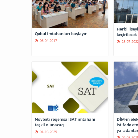
Hərbi lisey
Qəbul imtahanları başlayır
keçiriləcək
06-04-2017
28-07-202
Növbəti rəqəmsal SAT imtahanı
DİM-in ele
təşkil olunacaq
istifadə et
yaradanlar
01-10-2025
05-02-201