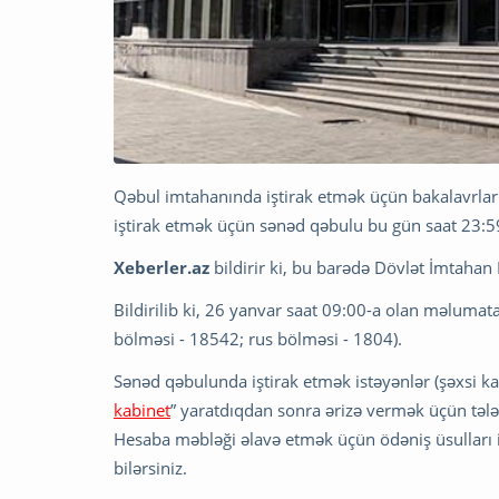
Qəbul imtahanında iştirak etmək üçün bakalavrların
iştirak etmək üçün sənəd qəbulu bu gün saat 23:
Xeberler.az
bildirir ki, bu barədə Dövlət İmtaha
Bildirilib ki, 26 yanvar saat 09:00-a olan məlumat
bölməsi - 18542; rus bölməsi - 1804).
Sənəd qəbulunda iştirak etmək istəyənlər (şəxsi k
kabinet
” yaratdıqdan sonra ərizə vermək üçün tələ
Hesaba məbləği əlavə etmək üçün ödəniş üsulları 
bilərsiniz.