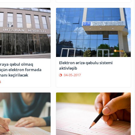
Elektron ərizə qəbulu sistemi
raya qəbul olmaq
aktivləşib
 üçün elektron formada
anı keçiriləcək
04-05-2017
4