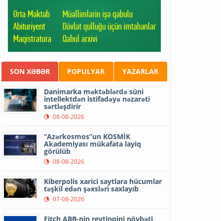
SON XƏBƏR
POPULYAR
YAZARLAR
Danimarka məktəblərdə süni
intellektdən istifadəyə nəzarəti
sərtləşdirir
08-08-2026
“Azərkosmos”un KOSMİK
Akademiyası mükafata layiq
görülüb
08-08-2026
Kiberpolis xarici saytlara hücumlar
təşkil edən şəxsləri saxlayıb
07-08-2026
Fitch ABB-nin reytinqini növbəti