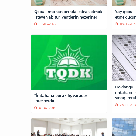
Qəbul imtahanlarında iştirak etmək
Yay qəbul 
istəyən abituriyentlərin nəzərinə!
etmək üçün
17-06-2022
08-06-202
Dövlət qul
imtahanı m
“İmtahana buraxılış vərəqəsi”
sınaq imtah
internetdə
26-11-201
01-07-2010