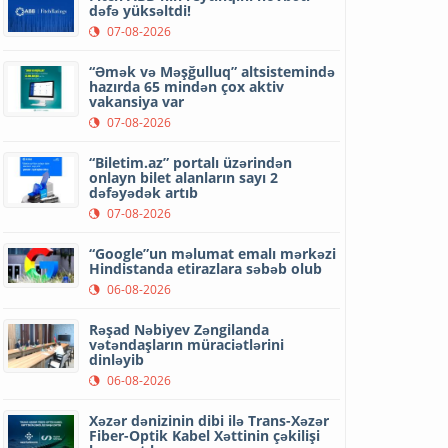
dəfə yüksəltdi!
07-08-2026
“Əmək və Məşğulluq” altsistemində
hazırda 65 mindən çox aktiv
vakansiya var
07-08-2026
“Biletim.az” portalı üzərindən
onlayn bilet alanların sayı 2
dəfəyədək artıb
07-08-2026
“Google”un məlumat emalı mərkəzi
Hindistanda etirazlara səbəb olub
06-08-2026
Rəşad Nəbiyev Zəngilanda
vətəndaşların müraciətlərini
dinləyib
06-08-2026
Xəzər dənizinin dibi ilə Trans-Xəzər
Fiber-Optik Kabel Xəttinin çəkilişi