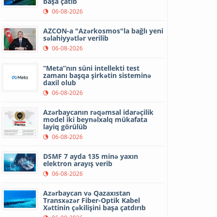
başa çatıb
06-08-2026
AZCON-a "Azərkosmos"la bağlı yeni
səlahiyyətlər verilib
06-08-2026
“Meta”nın süni intellekti test
zamanı başqa şirkətin sisteminə
daxil olub
06-08-2026
Azərbaycanın rəqəmsal idarəçilik
model iki beynəlxalq mükafata
layiq görülüb
06-08-2026
DSMF 7 ayda 135 minə yaxın
elektron arayış verib
06-08-2026
Azərbaycan və Qazaxıstan
Transxəzər Fiber-Optik Kabel
Xəttinin çəkilişini başa çatdırıb