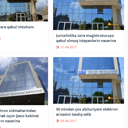
lərə qəbul imtahanı
Jurnalistika üzrə magistraturaya
2
qəbul olmaq istəyənlərin nəzərinə
21-04-2017
56 mindən çox abituriyent elektron
ktron xidmətlərindən
ərizəsini təsdiq edib
mək üçün Şəxsi kabinet
ın nəzərinə
03-04-2017
9