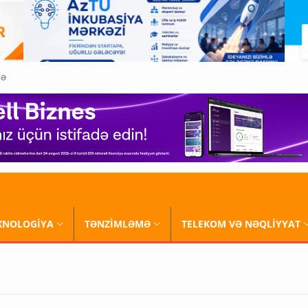
QƏ
XNOLOGİYA
TƏNZİMLƏMƏ
TELEKOM VƏ NƏQLİYYAT