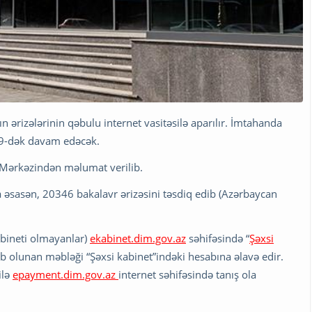
 ərizələrinin qəbulu internet vasitəsilə aparılır. İmtahanda
59-dək davam edəcək.
n Mərkəzindən məlumat verilib.
a əsasən, 20346 bakalavr ərizəsini təsdiq edib (Azərbaycan
abineti olmayanlar)
ekabinet.dim.gov.az
səhifəsində “
Şəxsi
b olunan məbləği “Şəxsi kabinet”indəki hesabına əlavə edir.
ilə
epayment.dim.gov.az
internet səhifəsində tanış ola