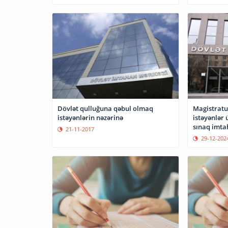
Dövlət qulluğuna qəbul olmaq
Magistratu
istəyənlərin nəzərinə
istəyənlər
sınaq imtah
21-11-2017
29-12-202