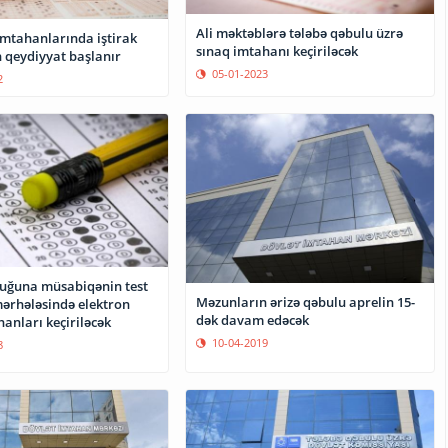
Ali məktəblərə tələbə qəbulu üzrə
imtahanlarında iştirak
sınaq imtahanı keçiriləcək
 qeydiyyat başlanır
05-01-2023
2
luğuna müsabiqənin test
Məzunların ərizə qəbulu aprelin 15-
ərhələsində elektron
dək davam edəcək
anları keçiriləcək
10-04-2019
8