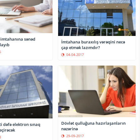
 imtahanına sənəd
İmtahana buraxılış vərəqini necə
layıb
çap etmək lazımdır?
6
04-04-2017
Dövlət qulluğuna hazırlaşanların
i dəfə elektron sınaq
nəzərinə
eçirəcək
29-09-2017
8