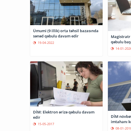
Ümumi (9 illik) orta təhsil bazasında
sənəd qəbulu davam edir
Magistratr
qəbulu baş
19-04-2022
14-01-202
DİM: Elektron ərizə qəbulu davam
DİM növbət
edir
imtahanı k
15-05-2017
08-01-201