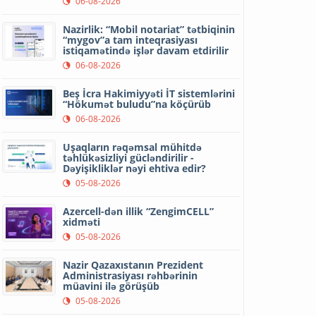
06-08-2026
Nazirlik: “Mobil notariat” tətbiqinin
“mygov”a tam inteqrasiyası
istiqamətində işlər davam etdirilir
06-08-2026
Beş İcra Hakimiyyəti İT sistemlərini
“Hökumət buludu”na köçürüb
06-08-2026
Uşaqların rəqəmsal mühitdə
təhlükəsizliyi gücləndirilir -
Dəyişikliklər nəyi ehtiva edir?
05-08-2026
Azercell-dən illik “ZengimCELL”
xidməti
05-08-2026
Nazir Qazaxıstanın Prezident
Administrasiyası rəhbərinin
müavini ilə görüşüb
05-08-2026