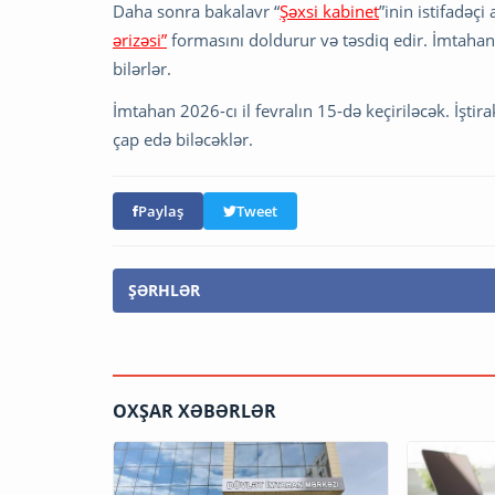
Daha sonra bakalavr “
Şəxsi kabinet
”inin istifadəç
ərizəsi”
formasını doldurur və təsdiq edir. İmtahand
bilərlər.
İmtahan 2026-cı il fevralın 15-də keçiriləcək. İşti
çap edə biləcəklər.
Paylaş
Tweet
ŞƏRHLƏR
OXŞAR XƏBƏRLƏR