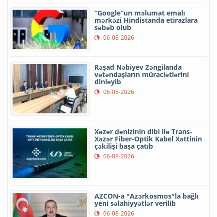
“Google”un məlumat emalı
mərkəzi Hindistanda etirazlara
səbəb olub
06-08-2026
Rəşad Nəbiyev Zəngilanda
vətəndaşların müraciətlərini
dinləyib
06-08-2026
Xəzər dənizinin dibi ilə Trans-
Xəzər Fiber-Optik Kabel Xəttinin
çəkilişi başa çatıb
06-08-2026
AZCON-a "Azərkosmos"la bağlı
yeni səlahiyyətlər verilib
06-08-2026