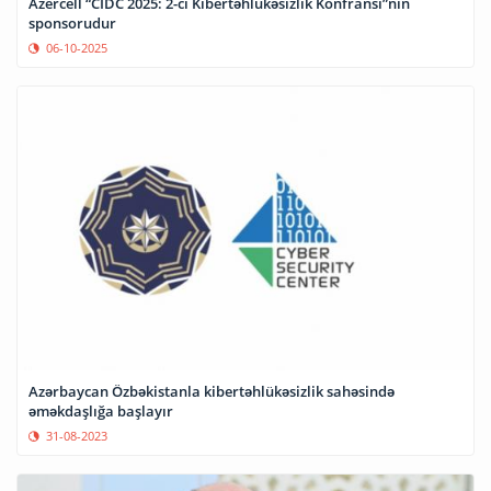
Azercell “CIDC 2025: 2-ci Kibertəhlükəsizlik Konfransı”nın
sponsorudur
06-10-2025
Azərbaycan Özbəkistanla kibertəhlükəsizlik sahəsində
əməkdaşlığa başlayır
31-08-2023