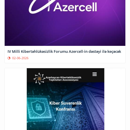
IV Milli Kibertəhlükəsizlik Forumu Azercell-in dəstəyi ilə keçəcək
02-06-2026