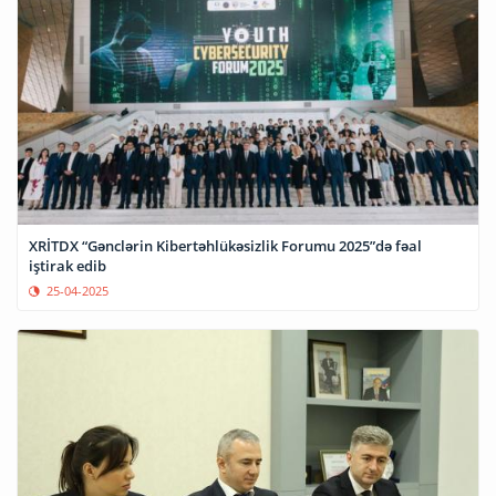
XRİTDX “Gənclərin Kibertəhlükəsizlik Forumu 2025”də fəal
iştirak edib
25-04-2025