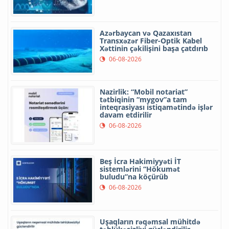
Azərbaycan və Qazaxıstan
Transxəzər Fiber-Optik Kabel
Xəttinin çəkilişini başa çatdırıb
06-08-2026
Nazirlik: “Mobil notariat”
tətbiqinin “mygov”a tam
inteqrasiyası istiqamətində işlər
davam etdirilir
06-08-2026
Beş İcra Hakimiyyəti İT
sistemlərini “Hökumət
buludu”na köçürüb
06-08-2026
Uşaqların rəqəmsal mühitdə