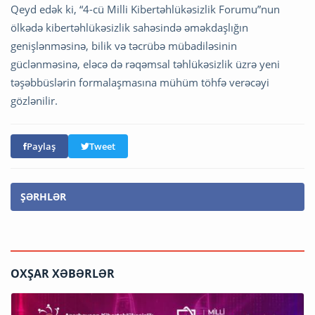
Qeyd edək ki, “4-cü Milli Kibertəhlükəsizlik Forumu”nun
ölkədə kibertəhlükəsizlik sahəsində əməkdaşlığın
genişlənməsinə, bilik və təcrübə mübadiləsinin
güclənməsinə, eləcə də rəqəmsal təhlükəsizlik üzrə yeni
təşəbbüslərin formalaşmasına mühüm töhfə verəcəyi
gözlənilir.
Paylaş
Tweet
ŞƏRHLƏR
OXŞAR XƏBƏRLƏR