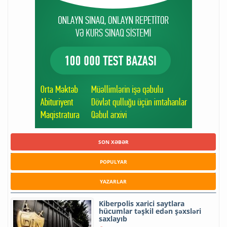
SON XƏBƏR
POPULYAR
YAZARLAR
Kiberpolis xarici saytlara
hücumlar təşkil edən şəxsləri
saxlayıb