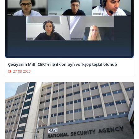
Çexiyanın Milli CERT-i ilə ilk onlayn vörkşop təşkil olunub
27-08-2025