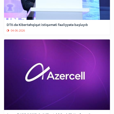
DTX-də Kibertəhqiqat istiqaməti fəaliyyətə başlayıb
04-06-2026