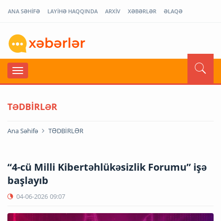
ANA SƏHİFƏ
LAYİHƏ HAQQINDA
ARXİV
XƏBƏRLƏR
ƏLAQƏ
TƏDBİRLƏR
Ana Səhifə
TƏDBİRLƏR
“4-cü Milli Kibertəhlükəsizlik Forumu” işə
başlayıb
04-06-2026
09:07