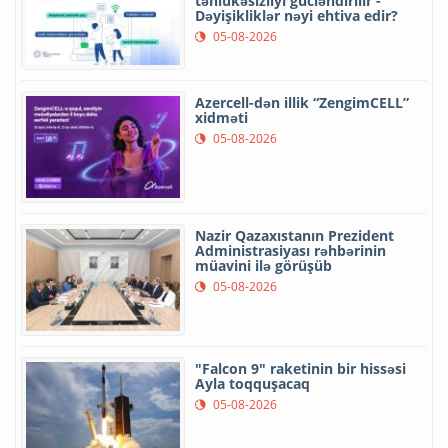
təhlükəsizliyi gücləndirilir -
Dəyişikliklər nəyi ehtiva edir?
05-08-2026
Azercell-dən illik “ZengimCELL”
xidməti
05-08-2026
Nazir Qazaxıstanın Prezident
Administrasiyası rəhbərinin
müavini ilə görüşüb
05-08-2026
"Falcon 9" raketinin bir hissəsi
Ayla toqquşacaq
05-08-2026