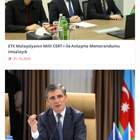
ETX Malayziyanın Milli CERT-i ilə Anlaşma Memorandumu
imzalayıb
31-10-2025