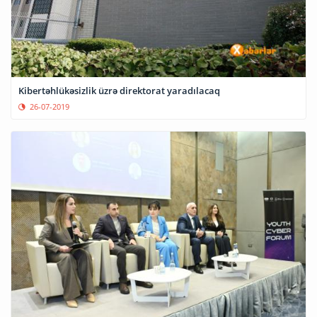
Kibertəhlükəsizlik üzrə direktorat yaradılacaq
26-07-2019