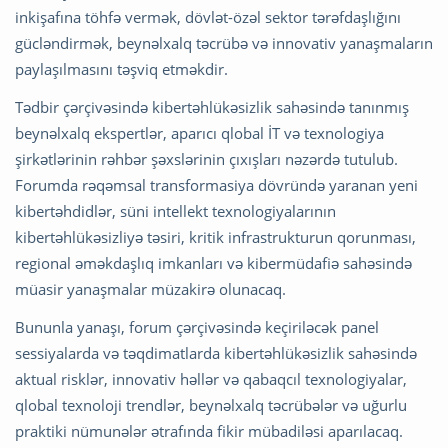
inkişafına töhfə vermək, dövlət-özəl sektor tərəfdaşlığını
gücləndirmək, beynəlxalq təcrübə və innovativ yanaşmaların
paylaşılmasını təşviq etməkdir.
Tədbir çərçivəsində kibertəhlükəsizlik sahəsində tanınmış
beynəlxalq ekspertlər, aparıcı qlobal İT və texnologiya
şirkətlərinin rəhbər şəxslərinin çıxışları nəzərdə tutulub.
Forumda rəqəmsal transformasiya dövründə yaranan yeni
kibertəhdidlər, süni intellekt texnologiyalarının
kibertəhlükəsizliyə təsiri, kritik infrastrukturun qorunması,
regional əməkdaşlıq imkanları və kibermüdafiə sahəsində
müasir yanaşmalar müzakirə olunacaq.
Bununla yanaşı, forum çərçivəsində keçiriləcək panel
sessiyalarda və təqdimatlarda kibertəhlükəsizlik sahəsində
aktual risklər, innovativ həllər və qabaqcıl texnologiyalar,
qlobal texnoloji trendlər, beynəlxalq təcrübələr və uğurlu
praktiki nümunələr ətrafında fikir mübadiləsi aparılacaq.