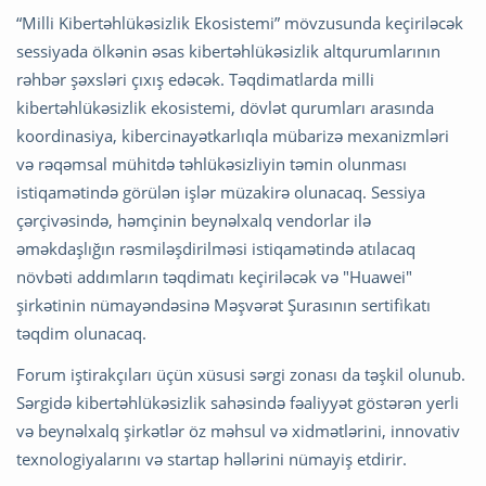
“Milli Kibertəhlükəsizlik Ekosistemi” mövzusunda keçiriləcək
sessiyada ölkənin əsas kibertəhlükəsizlik altqurumlarının
rəhbər şəxsləri çıxış edəcək. Təqdimatlarda milli
kibertəhlükəsizlik ekosistemi, dövlət qurumları arasında
koordinasiya, kibercinayətkarlıqla mübarizə mexanizmləri
və rəqəmsal mühitdə təhlükəsizliyin təmin olunması
istiqamətində görülən işlər müzakirə olunacaq. Sessiya
çərçivəsində, həmçinin beynəlxalq vendorlar ilə
əməkdaşlığın rəsmiləşdirilməsi istiqamətində atılacaq
növbəti addımların təqdimatı keçiriləcək və "Huawei"
şirkətinin nümayəndəsinə Məşvərət Şurasının sertifikatı
təqdim olunacaq.
Forum iştirakçıları üçün xüsusi sərgi zonası da təşkil olunub.
Sərgidə kibertəhlükəsizlik sahəsində fəaliyyət göstərən yerli
və beynəlxalq şirkətlər öz məhsul və xidmətlərini, innovativ
texnologiyalarını və startap həllərini nümayiş etdirir.