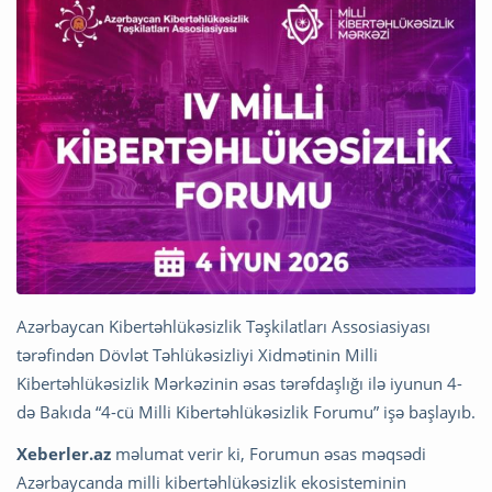
Azərbaycan Kibertəhlükəsizlik Təşkilatları Assosiasiyası
tərəfindən Dövlət Təhlükəsizliyi Xidmətinin Milli
Kibertəhlükəsizlik Mərkəzinin əsas tərəfdaşlığı ilə iyunun 4-
də Bakıda “4-cü Milli Kibertəhlükəsizlik Forumu” işə başlayıb.
Xeberler.az
məlumat verir ki, Forumun əsas məqsədi
Azərbaycanda milli kibertəhlükəsizlik ekosisteminin