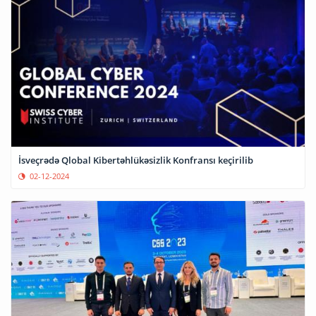
İsveçrədə Qlobal Kibertəhlükəsizlik Konfransı keçirilib
02-12-2024