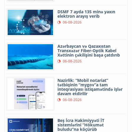
DSMF 7 ayda 135 minə yaxın
elektron arayış verib
06-08-2026
Azərbaycan və Qazaxıstan
Transxəzər Fiber-Optik Kabel
Xəttinin çəkilişini başa çatdırıb
06-08-2026
Nazirlik: “Mobil notariat”
tətbiqinin “mygov”a tam
inteqrasiyası istiqamətində işlər
davam etdirilir
06-08-2026
Beş İcra Hakimiyyəti İT
sistemlərini “Hökumət
buludu”na köçürüb