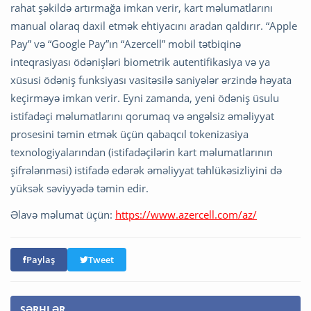
rahat şəkildə artırmağa imkan verir, kart məlumatlarını
manual olaraq daxil etmək ehtiyacını aradan qaldırır. “Apple
Pay” və “Google Pay”ın “Azercell” mobil tətbiqinə
inteqrasiyası ödənişləri biometrik autentifikasiya və ya
xüsusi ödəniş funksiyası vasitəsilə saniyələr ərzində həyata
keçirməyə imkan verir. Eyni zamanda, yeni ödəniş üsulu
istifadəçi məlumatlarını qorumaq və əngəlsiz əməliyyat
prosesini təmin etmək üçün qabaqcıl tokenizasiya
texnologiyalarından (istifadəçilərin kart məlumatlarının
şifrələnməsi) istifadə edərək əməliyyat təhlükəsizliyini də
yüksək səviyyədə təmin edir.
Əlavə məlumat üçün:
https://www.azercell.com/az/
Paylaş
Tweet
ŞƏRHLƏR