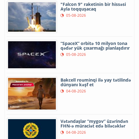
"Falcon 9" raketinin bir hissəsi
Ayla toqquşacaq
05-08-2026
“SpaceX” orbitə 10 milyon tona
qədər yük çıxarmağı planlaşdırır
05-08-2026
Bakcell rouminqi ilə yay tətilində
dünyanı kəşf et
04-08-2026
Vətəndaşlar “mygov” üzərindən
FHN-ə müraciət edə biləcəklər
04-08-2026