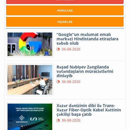
POPULYAR
YAZARLAR
“Google”un məlumat emalı
mərkəzi Hindistanda etirazlara
səbəb olub
06-08-2026
Rəşad Nəbiyev Zəngilanda
vətəndaşların müraciətlərini
dinləyib
06-08-2026
Xəzər dənizinin dibi ilə Trans-
Xəzər Fiber-Optik Kabel Xəttinin
çəkilişi başa çatıb
06-08-2026