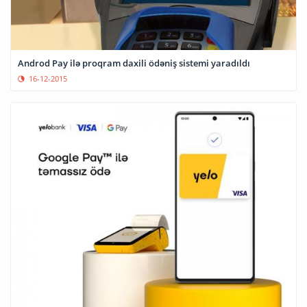
Androd Pay ilə proqram daxili ödəniş sistemi yaradıldı
16-12-2015