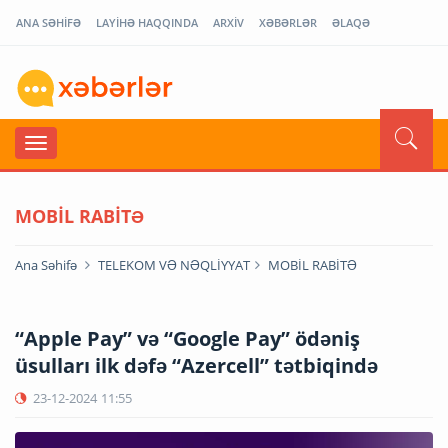
ANA SƏHİFƏ
LAYİHƏ HAQQINDA
ARXİV
XƏBƏRLƏR
ƏLAQƏ
MOBİL RABİTƏ
Ana Səhifə
TELEKOM VƏ NƏQLİYYAT
MOBİL RABİTƏ
“Apple Pay” və “Google Pay” ödəniş
üsulları ilk dəfə “Azercell” tətbiqində
23-12-2024
11:55