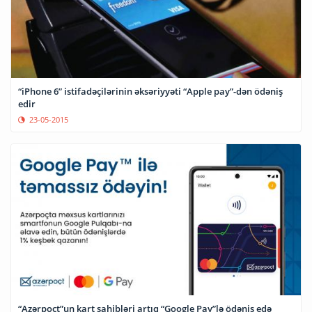
“iPhone 6” istifadəçilərinin əksəriyyəti “Apple pay”-dən ödəniş
edir
23-05-2015
“Azərpoçt”un kart sahibləri artıq “Google Pay”lə ödəniş edə