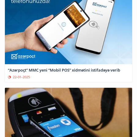
“Azərpoçt” MMC yeni “Mobil POS” xidmətini istifadəyə verib
22-01-2025