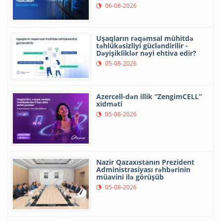
06-08-2026
Uşaqların rəqəmsal mühitdə
təhlükəsizliyi gücləndirilir -
Dəyişikliklər nəyi ehtiva edir?
05-08-2026
Azercell-dən illik “ZengimCELL”
xidməti
05-08-2026
Nazir Qazaxıstanın Prezident
Administrasiyası rəhbərinin
müavini ilə görüşüb
05-08-2026