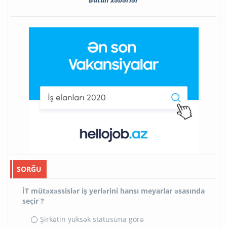
SORĞU
İT mütəxəssislər iş yerlərini hansı meyarlar əsasında
seçir ?
Şirkətin yüksək statusuna görə