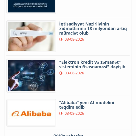
İqtisadiyyat Nazirliyinin
xidmətlərinə 13 milyondan artıq
müraciət olub
03-08-2026
"Elektron kredit və zəmanət"
sisteminin Əsasnaməsi" dəyişib
03-08-2026
“Alibaba” yeni AI modelini
təqdim edib
03-08-2026
Bütün xəbərlər