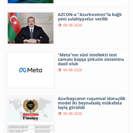
AZCON-a "Azərkosmos"la bağlı
yeni səlahiyyətlər verilib
06-08-2026
“Meta”nın süni intellekti test
zamanı başqa şirkətin sisteminə
daxil olub
06-08-2026
Azərbaycanın rəqəmsal idarəçilik
model iki beynəlxalq mükafata
layiq görülüb
06-08-2026