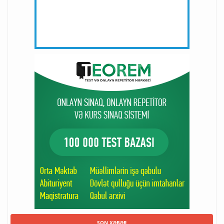
SON XƏBƏR