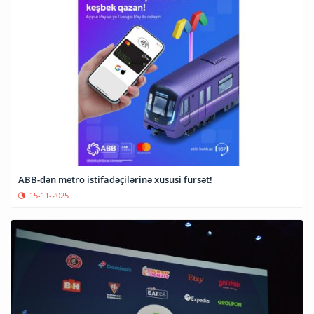
ABB-dən metro istifadəçilərinə xüsusi fürsət!
15-11-2025