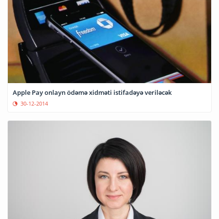
Apple Pay onlayn ödəmə xidməti istifadəyə veriləcək
30-12-2014