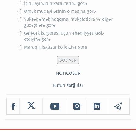
İşin, layihənin xarakterinə görə
Əmək müqaviləsinin olmasına görə
Yüksək əmək haqqına, mükafatlara və digər
güzəştlərə görə
Gələcək karyerası üçün əhəmiyyət kəsb
etdiyinə görə
Maraqlı, işgüzar kollektivə görə
NƏTİCƏLƏR
Bütün sorğular